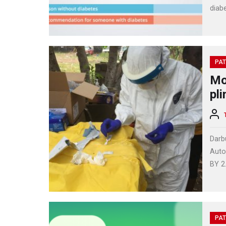
diabe
PAT
Mo
pli
Darbu
Autor
BY 2.
PAT