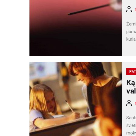
Žemi
pamat
kuria
PAT
Ką 
val
Sant
švie
moky