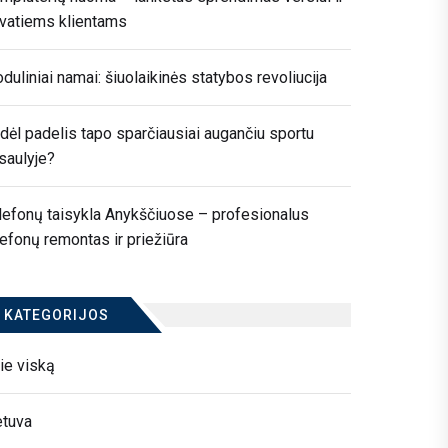
ivatiems klientams
duliniai namai: šiuolaikinės statybos revoliucija
dėl padelis tapo sparčiausiai augančiu sportu
saulyje?
lefonų taisykla Anykščiuose – profesionalus
lefonų remontas ir priežiūra
KATEGORIJOS
ie viską
etuva