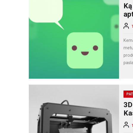
Ką
ap
Kema
metu
produ
pasla
PAT
3D
Ka