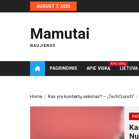
Skip
AUGUST 7, 2026
to
the
content
Mamutai
NAUJIENOS
APIE VISKĄ
PAGRINDINIS
APIE VISKĄ
LIETUVA
Home
Kas yra kontaktų sekimas? – „TechCrunch“
PAT
Ka
Nu