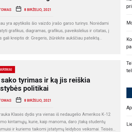
pr
TOMAS
8 BIRŽELIO, 2021
Mo
au yra apytikslis šio vaizdo įrašo garso turinys. Norėdami
yti grafikus, diagramas, grafikus, paveikslėlius ir citatas, į
s gali kreiptis dr. Gregeris, žiūrėkite aukščiau pateiktą...
Ko
pa
Te
ARIMAI
te
sako tyrimas ir ką jis reiškia
stybės politikai
TOMAS
8 BIRŽELIO, 2021
Ap
rauka Klasės dydis yra vienas iš nedaugelio Amerikos K-12
timo kintamųjų, kurie, kaip manoma, daro įtaką studentų
Li
muisi ir kuriems taikomi įstatymų leidybos veiksmai. Teisės...