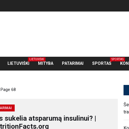
LIETUVIŠKI
SPORTAS
LIETUVIŠKI
MITYBA
PATARIMAI
SPORTAS
KON
Page 68
Še
ARIMAI
tr
s sukelia atsparumą insulinui? |
tritionFacts.org
Ko