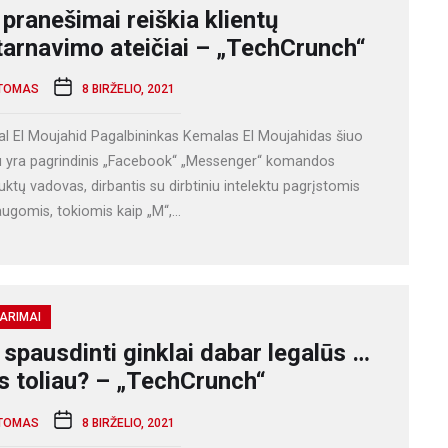
 pranešimai reiškia klientų
tarnavimo ateičiai – „TechCrunch“
TOMAS
8 BIRŽELIO, 2021
l El Moujahid Pagalbininkas Kemalas El Moujahidas šiuo
 yra pagrindinis „Facebook“ „Messenger“ komandos
ktų vadovas, dirbantis su dirbtiniu intelektu pagrįstomis
ugomis, tokiomis kaip „M“,...
ARIMAI
 spausdinti ginklai dabar legalūs …
s toliau? – „TechCrunch“
TOMAS
8 BIRŽELIO, 2021