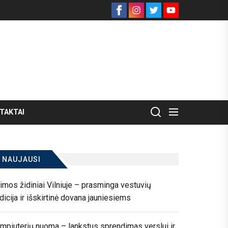
Facebook
Instagram
Twitter
Youtube
TAKTAI
NAUJAUSI
imos židiniai Vilniuje – prasminga vestuvių
adicija ir išskirtinė dovana jauniesiems
mpiuterių nuoma – lankstus sprendimas verslui ir