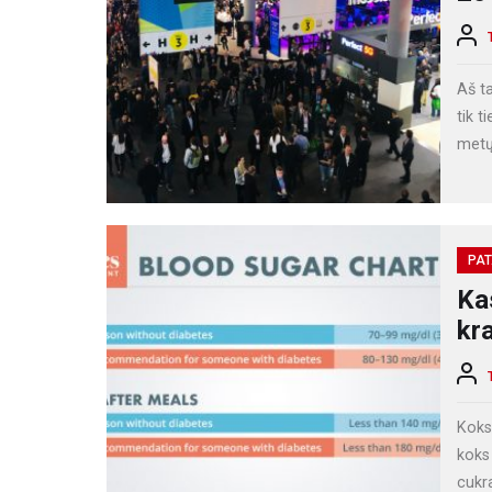
Aš ta
tik t
metų
PAT
Ka
kr
Koks
koks
cukr