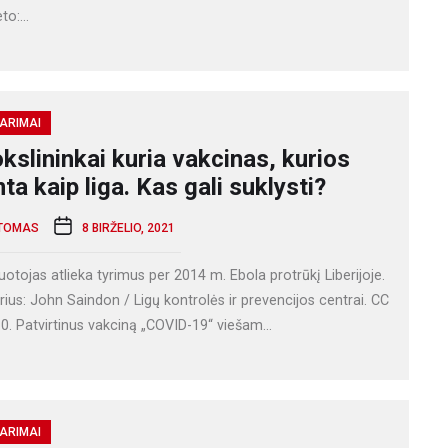
to:...
ARIMAI
kslininkai kuria vakcinas, kurios
nta kaip liga. Kas gali suklysti?
TOMAS
8 BIRŽELIO, 2021
otojas atlieka tyrimus per 2014 m. Ebola protrūkį Liberijoje.
ius: John Saindon / Ligų kontrolės ir prevencijos centrai. CC
0. Patvirtinus vakciną „COVID-19“ viešam...
ARIMAI