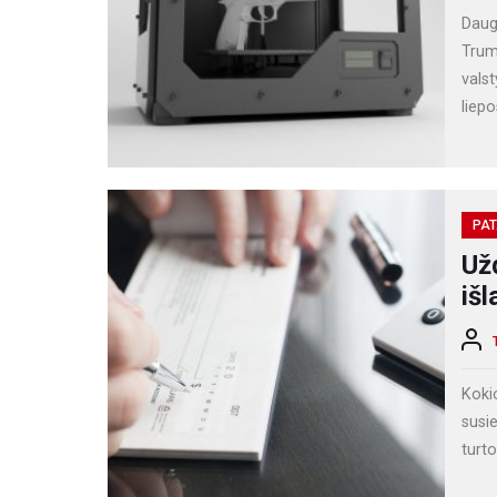
Daug
Trum
valst
liepo
PAT
Už
išl
Koki
susi
turt