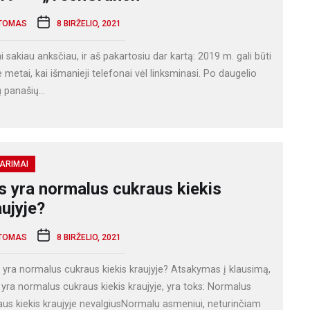
TOMAS
8 BIRŽELIO, 2021
i sakiau anksčiau, ir aš pakartosiu dar kartą: 2019 m. gali būti
ie metai, kai išmanieji telefonai vėl linksminasi. Po daugelio
 panašių...
ARIMAI
s yra normalus cukraus kiekis
aujyje?
TOMAS
8 BIRŽELIO, 2021
 yra normalus cukraus kiekis kraujyje? Atsakymas į klausimą,
 yra normalus cukraus kiekis kraujyje, yra toks: Normalus
aus kiekis kraujyje nevalgiusNormalu asmeniui, neturinčiam