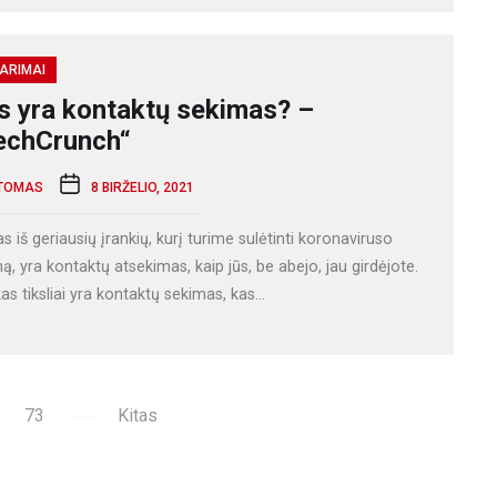
ARIMAI
s yra kontaktų sekimas? –
echCrunch“
TOMAS
8 BIRŽELIO, 2021
s iš geriausių įrankių, kurį turime sulėtinti koronaviruso
mą, yra kontaktų atsekimas, kaip jūs, be abejo, jau girdėjote.
as tiksliai yra kontaktų sekimas, kas...
73
Kitas