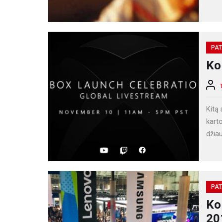
PAT
Ko
Kitą 
karto
džiau
PAT
Ko
20