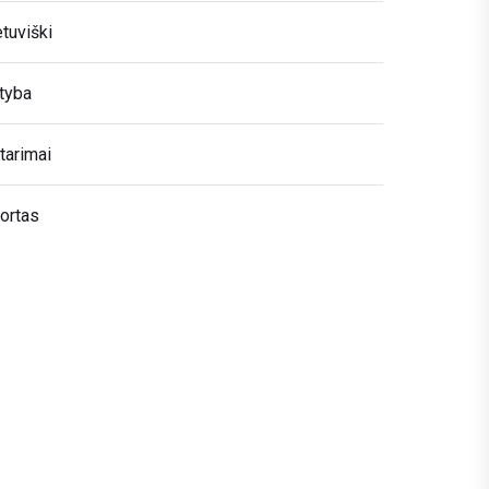
etuviški
tyba
tarimai
ortas