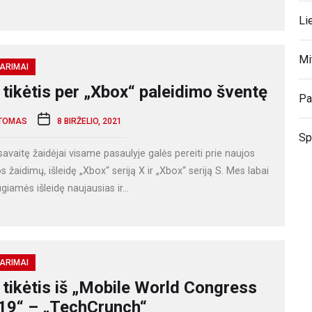
Li
Mi
ARIMAI
 tikėtis per „Xbox“ paleidimo šventę
Pa
TOMAS
8 BIRŽELIO, 2021
Sp
savaitę žaidėjai visame pasaulyje galės pereiti prie naujos
s žaidimų, išleidę „Xbox“ seriją X ir „Xbox“ seriją S. Mes labai
giamės išleidę naujausias ir...
ARIMAI
 tikėtis iš „Mobile World Congress
19“ – „TechCrunch“