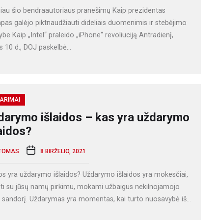
iau šio bendraautoriaus pranešimų Kaip prezidentas
pas galėjo piktnaudžiauti dideliais duomenimis ir stebėjimo
ybe Kaip „Intel“ praleido „iPhone“ revoliuciją Antradienį,
s 10 d., DOJ paskelbė...
ARIMAI
darymo išlaidos – kas yra uždarymo
aidos?
TOMAS
8 BIRŽELIO, 2021
os yra uždarymo išlaidos? Uždarymo išlaidos yra mokesčiai,
eti su jūsų namų pirkimu, mokami užbaigus nekilnojamojo
o sandorį. Uždarymas yra momentas, kai turto nuosavybė iš...