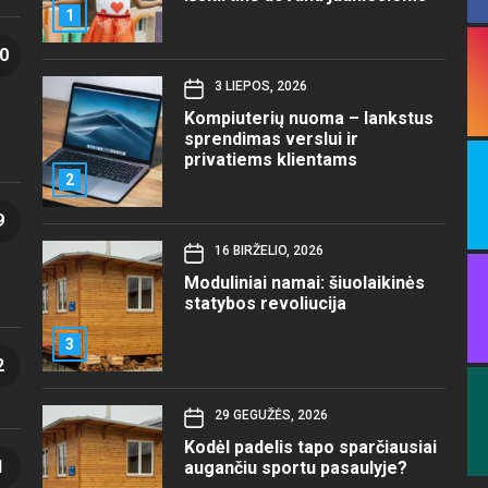
1
0
3 LIEPOS, 2026
Kompiuterių nuoma – lankstus
sprendimas verslui ir
privatiems klientams
2
9
16 BIRŽELIO, 2026
Moduliniai namai: šiuolaikinės
statybos revoliucija
3
2
29 GEGUŽĖS, 2026
Kodėl padelis tapo sparčiausiai
1
augančiu sportu pasaulyje?