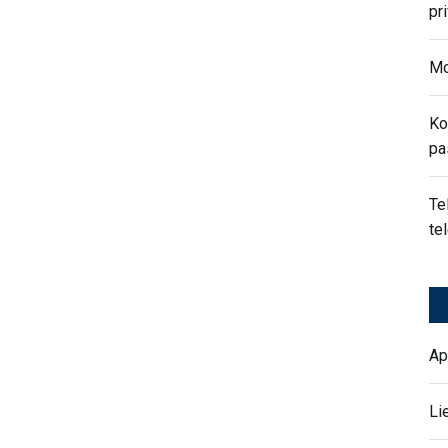
pr
Mo
Ko
pa
Te
te
Ap
Li