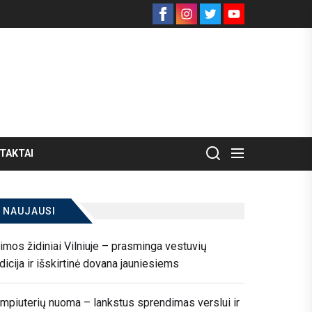
Facebook
Instagram
Twitter
Youtube
TAKTAI
NAUJAUSI
imos židiniai Vilniuje – prasminga vestuvių
adicija ir išskirtinė dovana jauniesiems
mpiuterių nuoma – lankstus sprendimas verslui ir