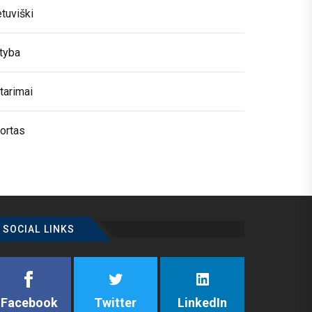
etuviški
tyba
tarimai
ortas
SOCIAL LINKS
Facebook
Twitter
LinkedIn