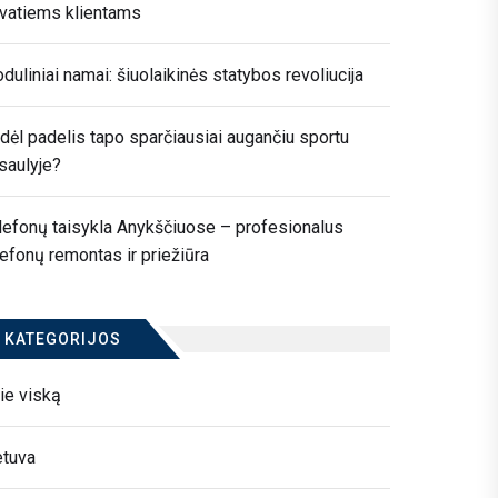
ivatiems klientams
duliniai namai: šiuolaikinės statybos revoliucija
dėl padelis tapo sparčiausiai augančiu sportu
saulyje?
lefonų taisykla Anykščiuose – profesionalus
lefonų remontas ir priežiūra
KATEGORIJOS
ie viską
etuva