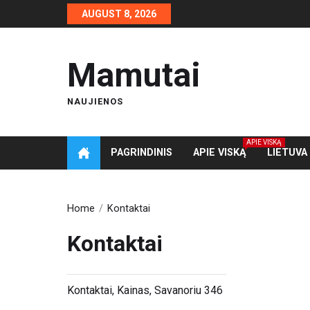
Skip
AUGUST 8, 2026
to
the
content
Mamutai
NAUJIENOS
APIE VISKĄ
PAGRINDINIS
APIE VISKĄ
LIETUVA
Home
Kontaktai
Kontaktai
Kontaktai, Kainas, Savanoriu 346