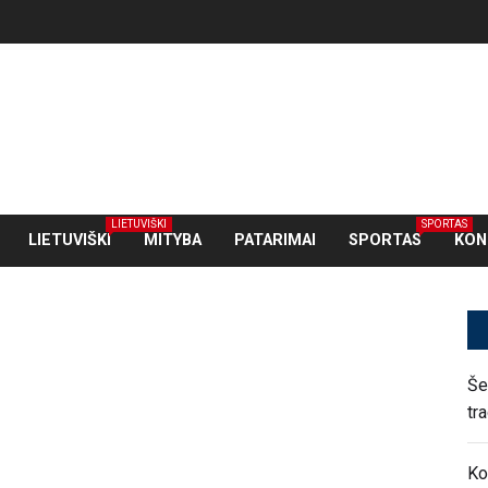
LIETUVIŠKI
SPORTAS
LIETUVIŠKI
MITYBA
PATARIMAI
SPORTAS
KON
Še
tr
Ko