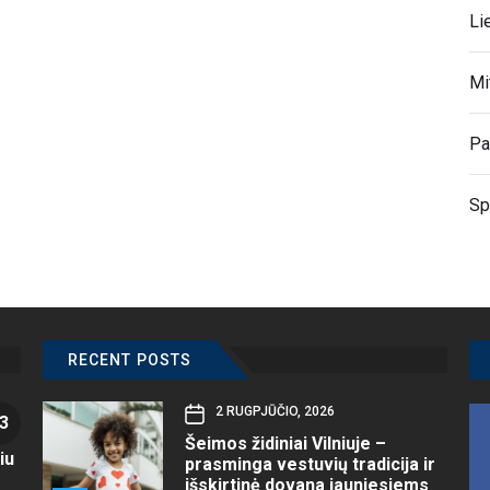
Li
Mi
Pa
Sp
RECENT POSTS
2 RUGPJŪČIO, 2026
3
Šeimos židiniai Vilniuje –
iu
prasminga vestuvių tradicija ir
išskirtinė dovana jauniesiems