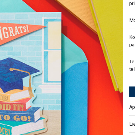
pr
Mo
Ko
pa
Te
te
Ap
Li