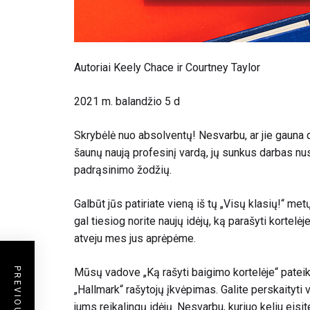
Autoriai Keely Chace ir Courtney Taylor
2021 m. balandžio 5 d
Skrybėlė nuo absolventų! Nesvarbu, ar jie gauna 
šaunų naują profesinį vardą, jų sunkus darbas nus
padrąsinimo žodžių.
Galbūt jūs patiriate vieną iš tų „Visų klasių!“ metų
gal tiesiog norite naujų idėjų, ką parašyti kortel
atveju mes jus aprėpėme.
Mūsų vadove „Ką rašyti baigimo kortelėje“ patei
„Hallmark“ rašytojų įkvėpimas. Galite perskaityti 
jums reikalingų idėjų. Nesvarbu, kuriuo keliu eisi