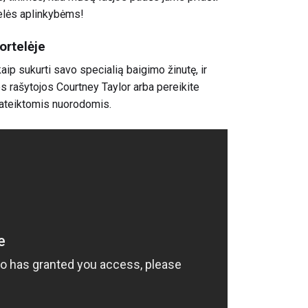
elės aplinkybėms!
ortelėje
ip sukurti savo specialią baigimo žinutę, ir
s rašytojos Courtney Taylor arba pereikite
pateiktomis nuorodomis.