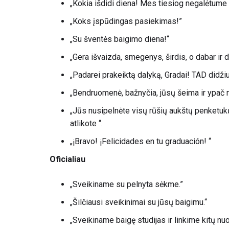
„Kokia išdidi diena! Mes tiesiog negalėtume b
„Koks įspūdingas pasiekimas!”
„Su šventės baigimo diena!“
„Gera išvaizda, smegenys, širdis, o dabar ir 
„Padarei prakeiktą dalyką, Gradai! TAD didžiu
„Bendruomenė, bažnyčia, jūsų šeima ir ypač 
„Jūs nusipelnėte visų rūšių aukštų penketukų
atlikote “.
„¡Bravo! ¡Felicidades en tu graduación! “
Oficialiau
„Sveikiname su pelnyta sėkme.”
„Šilčiausi sveikinimai su jūsų baigimu.“
„Sveikiname baigę studijas ir linkime kitų nuo