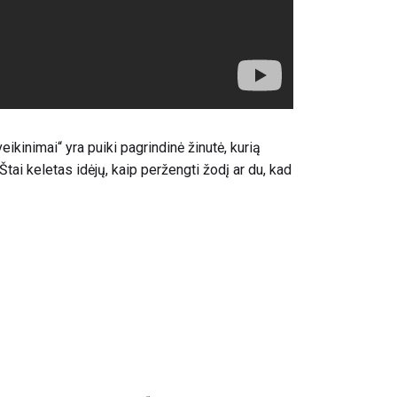
eikinimai“ yra puiki pagrindinė žinutė, kurią
Štai keletas idėjų, kaip peržengti žodį ar du, kad