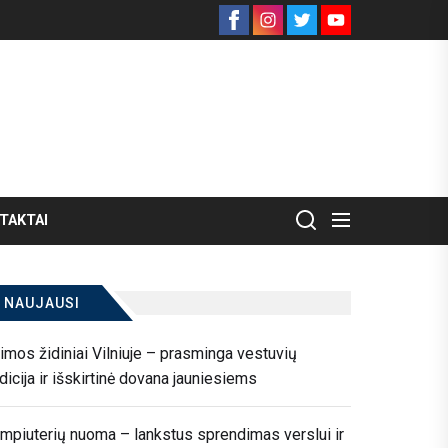
Facebook
Instagram
Twitter
Youtube
TAKTAI
NAUJAUSI
imos židiniai Vilniuje – prasminga vestuvių
adicija ir išskirtinė dovana jauniesiems
mpiuterių nuoma – lankstus sprendimas verslui ir