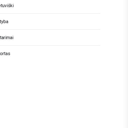
etuviški
tyba
tarimai
ortas