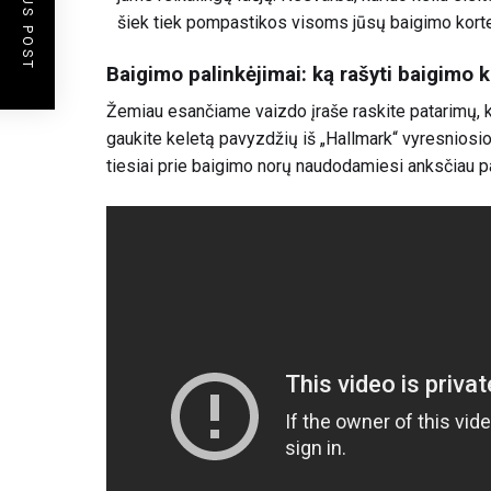
PREVIOUS POST
šiek tiek pompastikos visoms jūsų baigimo kort
Baigimo palinkėjimai: ką rašyti baigimo k
Žemiau esančiame vaizdo įraše raskite patarimų, ka
gaukite keletą pavyzdžių iš „Hallmark“ vyresniosio
tiesiai prie baigimo norų naudodamiesi anksčiau 