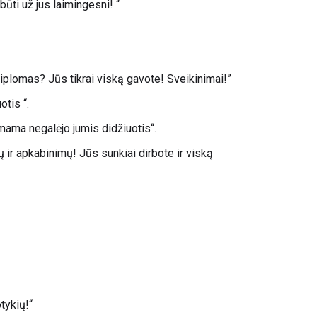
ūti už jus laimingesni! “
diplomas? Jūs tikrai viską gavote! Sveikinimai!”
otis “.
mama negalėjo jumis didžiuotis“.
 ir apkabinimų! Jūs sunkiai dirbote ir viską
tykių!“