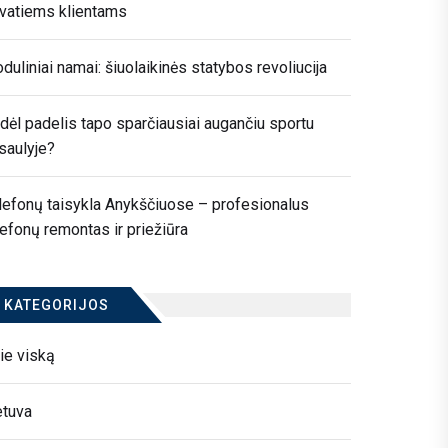
ivatiems klientams
duliniai namai: šiuolaikinės statybos revoliucija
dėl padelis tapo sparčiausiai augančiu sportu
saulyje?
lefonų taisykla Anykščiuose – profesionalus
lefonų remontas ir priežiūra
KATEGORIJOS
ie viską
etuva