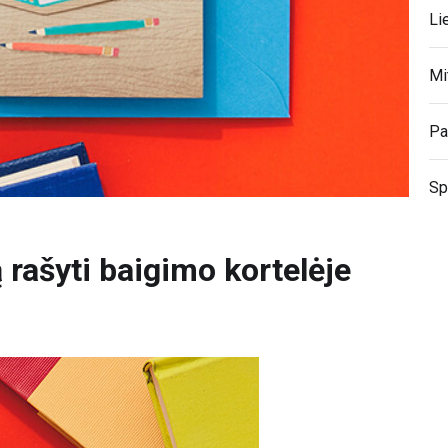
Li
Mi
Pa
Sp
 rašyti baigimo kortelėje