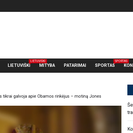
LIETUVIŠKI
SPORTAS
LIETUVIŠKI
MITYBA
PATARIMAI
SPORTAS
KON
s tikrai galvoja apie Obamos rinkėjus – motiną Jones
Še
tr
Ko