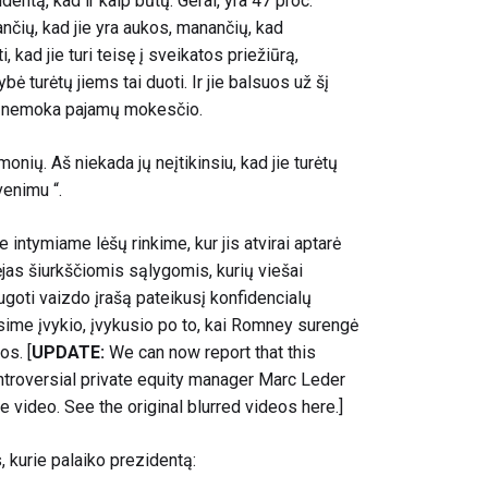
entą, kad ir kaip būtų. Gerai, yra 47 proc.
nčių, kad jie yra aukos, manančių, kad
 kad jie turi teisę į sveikatos priežiūrą,
ybė turėtų jiems tai duoti. Ir jie balsuos už šį
ie nemoka pajamų mokesčio.
onių. Aš niekada jų neįtikinsiu, kad jie turėtų
venimu “.
intymiame lėšų rinkime, kur jis atvirai aptarė
ėjas šiurkščiomis sąlygomis, kurių viešai
ugoti vaizdo įrašą pateikusį konfidencialų
ysime įvykio, įvykusio po to, kai Romney surengė
os. [
UPDATE:
We can now report that this
ntroversial private equity manager Marc Leder
 video. See the original blurred videos here.]
 kurie palaiko prezidentą: