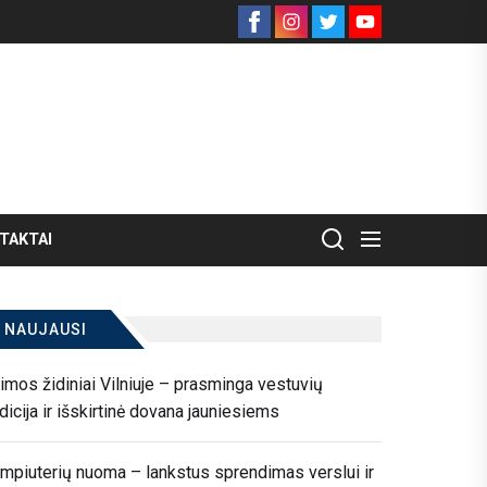
Facebook
Instagram
Twitter
Youtube
TAKTAI
NAUJAUSI
imos židiniai Vilniuje – prasminga vestuvių
adicija ir išskirtinė dovana jauniesiems
mpiuterių nuoma – lankstus sprendimas verslui ir