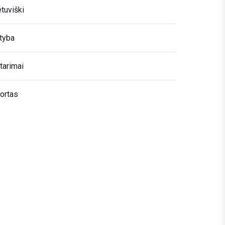
etuviški
tyba
tarimai
ortas