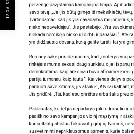
PREVIOUS POST
peržengė pažįstamas kampanijos linijas. Apibūdin
savo tėvą: „Jei jis būtų gimęs iš meksikiečių tėvų, 
Tvirtindamas, kad jis yra savadarbis milijonierius, 
nieko nepaveldėjau“. Jis pastebėjo: „Yra suvokima
niekada nereikėjo nieko uždirbti ir panašiai “. Atvira
yra didžiausia dovana, kurią galite turėti: tai yra gi
Romney sakė prisidėjusiems, kad „moterys yra pasi
rinkėjais mums sekasi daug sunkiau, o jei ispanų 
demokratams, kaip anksčiau buvo afroamerikiečių 
partija ir, manau, kaip tauta “. Kai vienas dalyvis 
parduoti save kitiems, jis atsakė: „Atvirai kalbant, 
Jis pridūrė: „Tai, kad esu pririštas arba šalia prezid
Paklaustas, kodėl jis nepadarys pilno droselio i
paaiškino savo kampanijos vidinį mąstymą ir atsklei
konsultantų atliktus fokusuotų grupių tyrimus, nesi
susvetiminti nepriklausomus asmenis, kurie bals