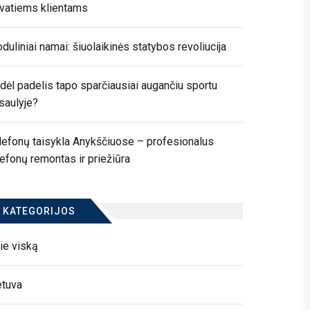
ivatiems klientams
duliniai namai: šiuolaikinės statybos revoliucija
dėl padelis tapo sparčiausiai augančiu sportu
saulyje?
lefonų taisykla Anykščiuose – profesionalus
lefonų remontas ir priežiūra
KATEGORIJOS
ie viską
etuva