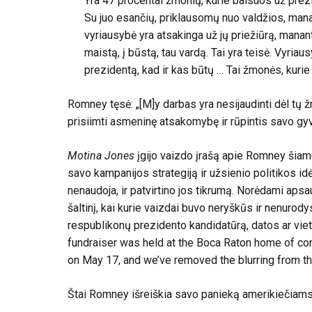
Yra 47 procentai žmonių, kurie balsuos už prezid
Su juo esančių, priklausomų nuo valdžios, mana
vyriausybė yra atsakinga už jų priežiūrą, mananti,
maistą, į būstą, tau vardą. Tai yra teisė. Vyriaus
prezidentą, kad ir kas būtų … Tai žmonės, kur
Romney tęsė: „[M]y darbas yra nesijaudinti dėl tų žm
prisiimti asmeninę atsakomybę ir rūpintis savo gy
Motina Jones
įgijo vaizdo įrašą apie Romney šiame 
savo kampanijos strategiją ir užsienio politikos id
nenaudoja, ir patvirtino jos tikrumą. Norėdami apsa
šaltinį, kai kurie vaizdai buvo neryškūs ir nenurod
respublikonų prezidento kandidatūrą, datos ar viet
fundraiser was held at the Boca Raton home of co
on May 17, and we’ve removed the blurring from the
Štai Romney išreiškia savo panieką amerikiečiams,