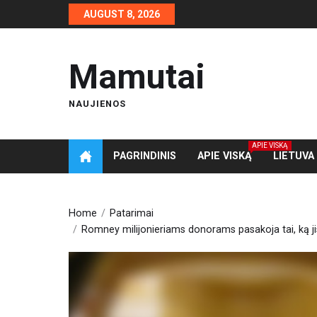
Skip
AUGUST 8, 2026
to
the
content
Mamutai
NAUJIENOS
APIE VISKĄ
PAGRINDINIS
APIE VISKĄ
LIETUVA
Home
Patarimai
Romney milijonieriams donorams pasakoja tai, ką ji