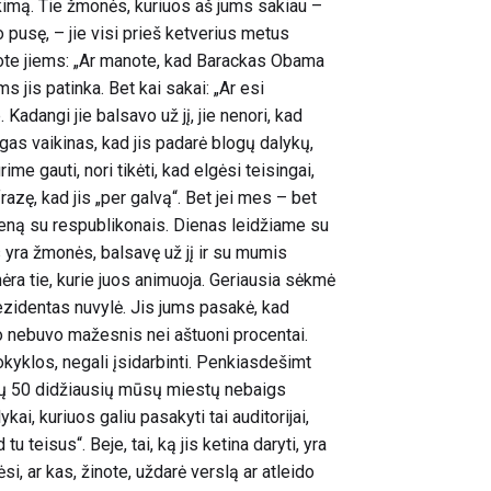
okimą. Tie žmonės, kuriuos aš jums sakiau –
o pusę, – jie visi prieš ketverius metus
kote jiems: „Ar manote, kad Barackas Obama
s jis patinka. Bet kai sakai: „Ar esi
. Kadangi jie balsavo už jį, jie nenori, kad
ogas vaikinas, kad jis padarė blogų dalykų,
me gauti, nori tikėti, kad elgėsi teisingai,
azę, kad jis „per galvą“. Bet jei mes – bet
ieną su respublikonais. Dienas leidžiame su
yra žmonės, balsavę už jį ir su mumis
nėra tie, kurie juos animuoja. Geriausia sėkmė
ezidentas nuvylė. Jis jums pasakė, kad
o nebuvo mažesnis nei aštuoni procentai.
kyklos, negali įsidarbinti. Penkiasdešimt
kų 50 didžiausių mūsų miestų nebaigs
kai, kuriuos galiu pasakyti tai auditorijai,
 tu teisus“. Beje, tai, ką jis ketina daryti, yra
, ar kas, žinote, uždarė verslą ar atleido