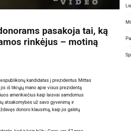
Li
Mi
donorams pasakoja tai, ką
Pa
Obamos rinkėjus – motiną
Sp
 respublikonų kandidatas į prezidentus Mittas
jis iš tikrųjų mano apie visus prezidentą
šiuos amerikiečius kaip laisvai samdomus
ių atsakomybės už savo gyvenimą ir
Uždavęs donoro klausimą, kaip jis galėtų