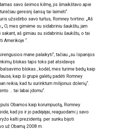
damas savo šeimos kilmę, jis šmaikštavo apie
turėčiau geresnį šansą tai laimėti“.
kuris užsidirbo savo turtus, Romney tvirtino: „Aš
s:„ O, mes gimėme su sidabriniu šaukštu, jam
i sakant, aš gimiau su sidabriniu šaukštu, o tai
mti Amerikoje “.
rengusios mane palaikyti“, tačiau „su Ispanijos
rinkimų blokas taps toks pat atsidavęs
balsavimo blokas , kodėl, mes turime bėdų kaip
paklausė, kaip ši grupė galėtų padėti Romney
man reikia, kad tu surinktum milijonus dolerių“.
ento … tai labai įdomu“.
r užpuls Obamos kaip korumpuotą, Romney
dė, kad jis ir jo padėjėjai, reaguodami į savo
ryžo kalti prezidentą. per sunku bijoti
avo už Obamą 2008 m.