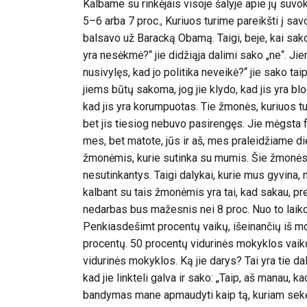
Kalbame su rinkėjais visoje šalyje apie jų suv
5–6 arba 7 proc., Kuriuos turime pareikšti į sav
balsavo už Baracką Obamą. Taigi, beje, kai sa
yra nesėkmė?“ jie didžiąja dalimi sako „ne“. Jiem
nusivylęs, kad jo politika neveikė?“ jie sako taip
jiems būtų sakoma, jog jie klydo, kad jis yra bl
kad jis yra korumpuotas. Tie žmonės, kuriuos turi
bet jis tiesiog nebuvo pasirengęs. Jie mėgsta fr
mes, bet matote, jūs ir aš, mes praleidžiame d
žmonėmis, kurie sutinka su mumis. Šie žmonės 
nesutinkantys. Taigi dalykai, kurie mus gyvina, 
kalbant su tais žmonėmis yra tai, kad sakau, pr
nedarbas bus mažesnis nei 8 proc. Nuo to laik
Penkiasdešimt procentų vaikų, išeinančių iš mo
procentų. 50 procentų vidurinės mokyklos vai
vidurinės mokyklos. Ką jie darys? Tai yra tie daly
kad jie linkteli galva ir sako: „Taip, aš manau, kad
bandymas mane apmaudyti kaip tą, kuriam sekėsi