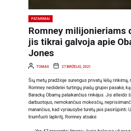
PATARIMAI
Romney milijonieriams 
jis tikrai galvoja apie 
Jones
TOMAS
27 BIRŽELIO, 2021
Šių metų pradžioje surengus privatų lėšų rinkimą,
Romney nedidelei turtingų įnašų grupei pasakė, ką 
Baracką Obamą palaikančius rinkėjus. Jis atleido 
darbuotojus, nemokančius mokesčių, neprisiimanč
manančius, kad vyriausybė turėtų jais pasirūpinti. 
triumfuoti lapkritį, Romney atsakė: