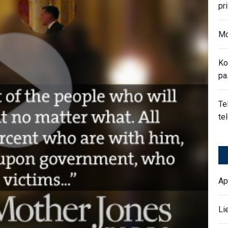
pr
Mo
Ko
pa
Te
te
Ap
Li