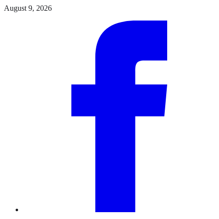
Skip
August 9, 2026
to
Facebook
the
content
Instagram