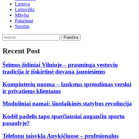
Lietuva
Lietuviški
Mityba
Patarimai
Sportas
Ieškoti:
Recent Post
Šeimos židiniai Vilniuje – prasminga vestuvių
tradicija ir išskirtinė dovana jauniesiems
Kompiuterių nuoma – lankstus sprendimas verslui
ir privatiems klientams
Moduliniai namai: šiuolaikinės statybos revoliucija
Kodėl padelis tapo sparčiausiai augančiu sportu
pasaulyje?
Telefonų taisykla Anykščiuose – profesionalus