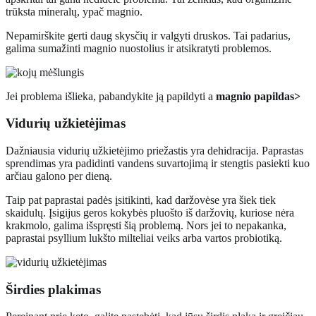
trūksta mineralų, ypač magnio.
Nepamirškite gerti daug skysčių ir valgyti druskos. Tai padarius,
galima sumažinti magnio nuostolius ir atsikratyti problemos.
Jei problema išlieka, pabandykite ją papildyti a
magnio papildas>
Vidurių užkietėjimas
Dažniausia vidurių užkietėjimo priežastis yra dehidracija. Paprastas
sprendimas yra padidinti vandens suvartojimą ir stengtis pasiekti kuo
arčiau galono per dieną.
Taip pat paprastai padės įsitikinti, kad daržovėse yra šiek tiek
skaidulų. Įsigijus geros kokybės pluošto iš daržovių, kuriose nėra
krakmolo, galima išspręsti šią problemą. Nors jei to nepakanka,
paprastai psyllium lukšto milteliai veiks arba vartos probiotiką.
Širdies plakimas