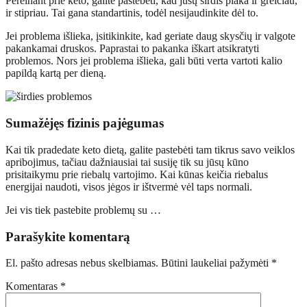
Pereinant prie keto, galite pastebėti, kad jūsų širdis plaka ir greičiau,
ir stipriau. Tai gana standartinis, todėl nesijaudinkite dėl to.
Jei problema išlieka, įsitikinkite, kad geriate daug skysčių ir valgote
pakankamai druskos. Paprastai to pakanka iškart atsikratyti
problemos. Nors jei problema išlieka, gali būti verta vartoti kalio
papildą kartą per dieną.
Sumažėjęs fizinis pajėgumas
Kai tik pradedate keto dietą, galite pastebėti tam tikrus savo veiklos
apribojimus, tačiau dažniausiai tai susiję tik su jūsų kūno
prisitaikymu prie riebalų vartojimo. Kai kūnas keičia riebalus
energijai naudoti, visos jėgos ir ištvermė vėl taps normali.
Jei vis tiek pastebite problemų su …
Parašykite komentarą
El. pašto adresas nebus skelbiamas.
Būtini laukeliai pažymėti
*
Komentaras
*