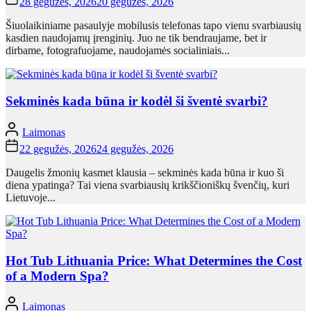
28 gegužės, 2026
20 gegužės, 2026
Šiuolaikiniame pasaulyje mobilusis telefonas tapo vienu svarbiausių
kasdien naudojamų įrenginių. Juo ne tik bendraujame, bet ir
dirbame, fotografuojame, naudojamės socialiniais...
Sekminės kada būna ir kodėl ši šventė svarbi?
Laimonas
22 gegužės, 2026
24 gegužės, 2026
Daugelis žmonių kasmet klausia – sekminės kada būna ir kuo ši
diena ypatinga? Tai viena svarbiausių krikščioniškų švenčių, kuri
Lietuvoje...
Hot Tub Lithuania Price: What Determines the Cost
of a Modern Spa?
Laimonas