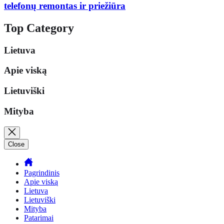
telefonų remontas ir priežiūra
Top Category
Lietuva
Apie viską
Lietuviški
Mityba
Close
Pagrindinis
Apie viską
Lietuva
Lietuviški
Mityba
Patarimai