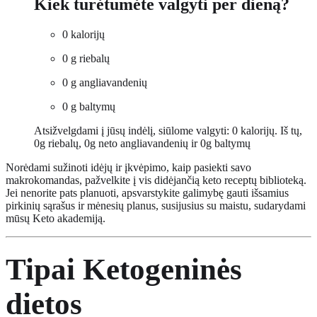
Kiek turėtumėte valgyti per dieną?
0
kalorijų
0
g riebalų
0
g angliavandenių
0
g baltymų
Atsižvelgdami į jūsų indėlį, siūlome valgyti:
0
kalorijų. Iš tų,
0
g riebalų,
0
g neto angliavandenių ir
0
g baltymų
Norėdami sužinoti idėjų ir įkvėpimo, kaip pasiekti savo
makrokomandas, pažvelkite į vis didėjančią keto receptų biblioteką.
Jei nenorite pats planuoti, apsvarstykite galimybę gauti išsamius
pirkinių sąrašus ir mėnesių planus, susijusius su maistu, sudarydami
mūsų Keto akademiją.
Tipai
Ketogeninės
dietos