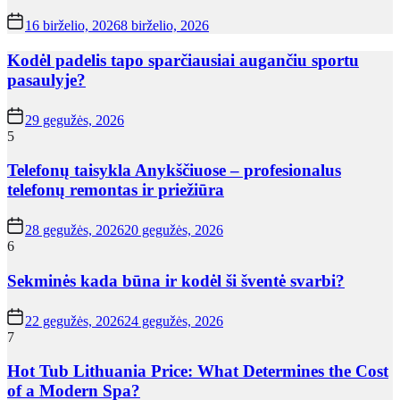
16 birželio, 2026
8 birželio, 2026
Kodėl padelis tapo sparčiausiai augančiu sportu
pasaulyje?
29 gegužės, 2026
5
Telefonų taisykla Anykščiuose – profesionalus
telefonų remontas ir priežiūra
28 gegužės, 2026
20 gegužės, 2026
6
Sekminės kada būna ir kodėl ši šventė svarbi?
22 gegužės, 2026
24 gegužės, 2026
7
Hot Tub Lithuania Price: What Determines the Cost
of a Modern Spa?