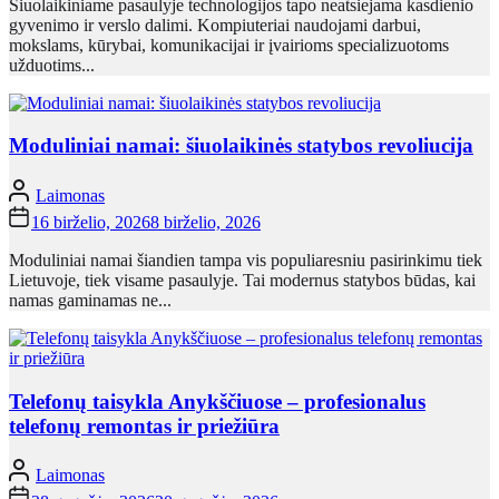
Šiuolaikiniame pasaulyje technologijos tapo neatsiejama kasdienio
gyvenimo ir verslo dalimi. Kompiuteriai naudojami darbui,
mokslams, kūrybai, komunikacijai ir įvairioms specializuotoms
užduotims...
Moduliniai namai: šiuolaikinės statybos revoliucija
Laimonas
16 birželio, 2026
8 birželio, 2026
Moduliniai namai šiandien tampa vis populiaresniu pasirinkimu tiek
Lietuvoje, tiek visame pasaulyje. Tai modernus statybos būdas, kai
namas gaminamas ne...
Telefonų taisykla Anykščiuose – profesionalus
telefonų remontas ir priežiūra
Laimonas