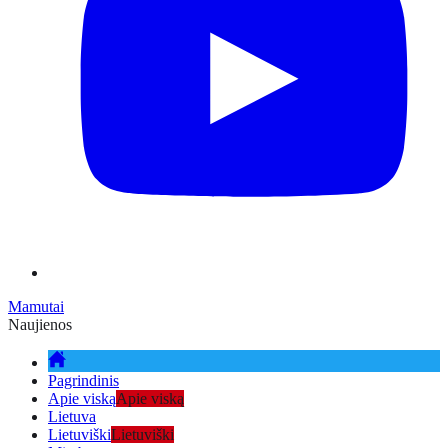
Mamutai
Naujienos
Pagrindinis
Apie viską
Apie viską
Lietuva
Lietuviški
Lietuviški