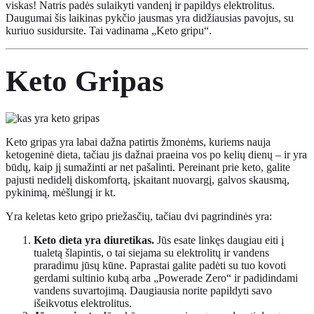
viskas! Natris padės sulaikyti vandenį ir papildys elektrolitus.
Daugumai šis laikinas pykčio jausmas yra didžiausias pavojus, su
kuriuo susidursite. Tai vadinama „Keto gripu“.
Keto
Gripas
Keto gripas yra labai dažna patirtis žmonėms, kuriems nauja
ketogeninė dieta, tačiau jis dažnai praeina vos po kelių dienų – ir yra
būdų, kaip jį sumažinti ar net pašalinti. Pereinant prie keto, galite
pajusti nedidelį diskomfortą, įskaitant nuovargį, galvos skausmą,
pykinimą, mėšlungį ir kt.
Yra keletas keto gripo priežasčių, tačiau dvi pagrindinės yra:
Keto dieta yra diuretikas.
Jūs esate linkęs daugiau eiti į
tualetą šlapintis, o tai siejama su elektrolitų ir vandens
praradimu jūsų kūne. Paprastai galite padėti su tuo kovoti
gerdami sultinio kubą arba „Powerade Zero“ ir padidindami
vandens suvartojimą. Daugiausia norite papildyti savo
išeikvotus elektrolitus.