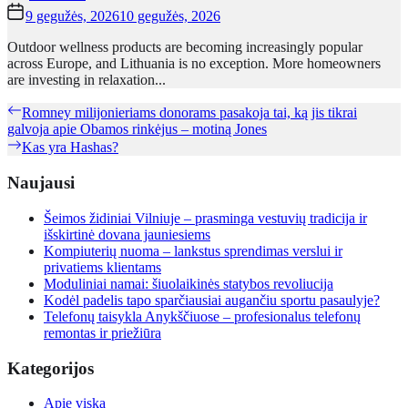
9 gegužės, 2026
10 gegužės, 2026
Outdoor wellness products are becoming increasingly popular
across Europe, and Lithuania is no exception. More homeowners
are investing in relaxation...
Navigacija
Previous
Romney milijonieriams donorams pasakoja tai, ką jis tikrai
post:
galvoja apie Obamos rinkėjus – motiną Jones
tarp
Next
Kas yra Hashas?
įrašų
post:
Naujausi
Šeimos židiniai Vilniuje – prasminga vestuvių tradicija ir
išskirtinė dovana jauniesiems
Kompiuterių nuoma – lankstus sprendimas verslui ir
privatiems klientams
Moduliniai namai: šiuolaikinės statybos revoliucija
Kodėl padelis tapo sparčiausiai augančiu sportu pasaulyje?
Telefonų taisykla Anykščiuose – profesionalus telefonų
remontas ir priežiūra
Kategorijos
Apie viską