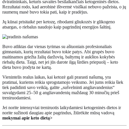
dviratininkais, keturis savaites besilaikančiais ketogeninės dietos.
Rezultatai rodo, kad aerobinė ištvermė visiškai nebuvo pažeista, o jų
raumenų masė buvo tokia pati, kaip ir pradėjus.
Jų kūnai prisitaikė per ketozę, ribodami gliukozės ir glikogeno
atsargas, o riebalus naudojo kaip pagrindinį energijos šaltinį.
Buvo atliktas dar vienas tyrimas su aštuoniais profesionaliais
gimnastais, kurių rezultatai buvo tokie patys. Abi grupės buvo
maitinamos griežta žalių daržovių, baltymų ir aukštos kokybės
riebalų dieta. Taigi, net jei jūs darote ilgą širdies priepuolį – keto
dieta buvo įrodyta ne kartą.
Vienintelis realus laikas, kai ketozė gali prarasti našumą, yra
pratimai, kuriems reikia sprogstamojo veiksmo. Jei jums reikia šiek
tiek padidinti savo veiklą, galite „sušvelninti angliavandenius“
suvalgydami 25–50 g angliavandenių maždaug 30 minučių prieš
treniruodamiesi.
Jei norite intensyviai treniruotis laikydamiesi ketogeninės dietos ir
norite sužinoti daugiau apie pagrindus, žiūrėkite mūsų vadovą
mokymai apie keto dietą>