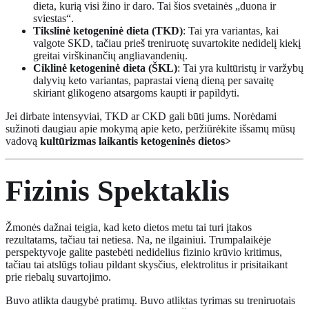
dieta, kurią visi žino ir daro. Tai šios svetainės „duona ir
sviestas“.
Tikslinė ketogeninė dieta (TKD)
: Tai yra variantas, kai
valgote SKD, tačiau prieš treniruotę suvartokite nedidelį kiekį
greitai virškinančių angliavandenių.
Ciklinė ketogeninė dieta (ŠKL)
: Tai yra kultūristų ir varžybų
dalyvių keto variantas, paprastai vieną dieną per savaitę
skiriant glikogeno atsargoms kaupti ir papildyti.
Jei dirbate intensyviai, TKD ar CKD gali būti jums. Norėdami
sužinoti daugiau apie mokymą apie keto, peržiūrėkite išsamų mūsų
vadovą
kultūrizmas laikantis ketogeninės dietos>
Fizinis
Spektaklis
Žmonės dažnai teigia, kad keto dietos metu tai turi įtakos
rezultatams, tačiau tai netiesa. Na, ne ilgainiui. Trumpalaikėje
perspektyvoje galite pastebėti nedidelius fizinio krūvio kritimus,
tačiau tai atslūgs toliau pildant skysčius, elektrolitus ir prisitaikant
prie riebalų suvartojimo.
Buvo atlikta daugybė pratimų. Buvo atliktas tyrimas su treniruotais