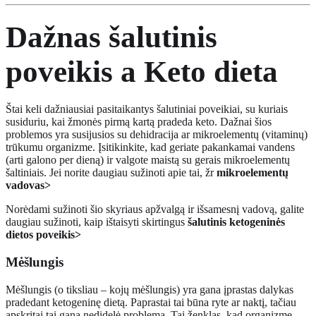
Dažnas šalutinis
poveikis a
Keto dieta
Štai keli dažniausiai pasitaikantys šalutiniai poveikiai, su kuriais
susiduriu, kai žmonės pirmą kartą pradeda keto. Dažnai šios
problemos yra susijusios su dehidracija ar mikroelementų (vitaminų)
trūkumu organizme. Įsitikinkite, kad geriate pakankamai vandens
(arti galono per dieną) ir valgote maistą su gerais mikroelementų
šaltiniais. Jei norite daugiau sužinoti apie tai, žr
mikroelementų
vadovas>
Norėdami sužinoti šio skyriaus apžvalgą ir išsamesnį vadovą, galite
daugiau sužinoti, kaip ištaisyti skirtingus
šalutinis ketogeninės
dietos poveikis>
Mėšlungis
Mėšlungis (o tiksliau – kojų mėšlungis) yra gana įprastas dalykas
pradedant ketogeninę dietą. Paprastai tai būna ryte ar naktį, tačiau
apskritai tai gana nedidelė problema. Tai ženklas, kad organizme