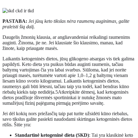
PASTABA:
Jei jūsų keto tikslas nėra raumenų auginimas, galite
praleisti šią dalį.
Daugelis žmonių klausia, ar angliavandeniai reikalingi raumenims
auginti. Žinoma, jie ne. Jei klausiate šio klausimo, manau, kad
žinote, kaip priaugate masės.
Laikantis ketogeninės dietos, jūsų glikogeno atsargas vis tiek galima
papildyti. Keto dieta yra puikus būdas auginti raumenis, tačiau
baltymų vartojimas čia yra labai svarbus. Siūloma, kad jei norite
priaugti masės, turėtumėte vartoti apie 1,0–1,2 g baltymų vienam
liesam kūno svorio kilogramui. Laikantis ketogeninės dietos,
raumenys gali būti lėtesni, tačiau taip yra todėl, kad bendras kūno
riebalų kiekis taip nedidėja.
5
Atkreipkite dėmesį, kad ketogeninės
dietos pradžioje ištvermės sportininkai ir nutukę žmonės mato
sumažėjusį fizinį pajėgumą pirmąją perėjimo savaitę.
Jei dėl kokių nors priežasčių taip pat turite užsidėti kūno riebalus,
savo tikslus galite pasiekti naudodami skirtingas ketogeninės dietos
rūšis. Šitie yra:
Standartinė ketogeninė dieta (SKD)
: Tai yra klasikinė keto