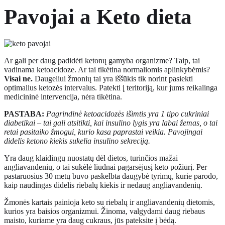
Pavojai a
Keto dieta
Ar gali per daug padidėti ketonų gamyba organizme? Taip, tai
vadinama ketoacidoze. Ar tai tikėtina normaliomis aplinkybėmis?
Visai ne.
Daugeliui žmonių tai yra iššūkis tik norint pasiekti
optimalius ketozės intervalus. Patekti į teritoriją, kur jums reikalinga
medicininė intervencija, nėra tikėtina.
PASTABA:
Pagrindinė ketoacidozės išimtis yra 1 tipo cukriniai
diabetikai – tai gali atsitikti, kai insulino lygis yra labai žemas, o tai
retai pasitaiko žmogui, kurio kasa paprastai veikia. Pavojingai
didelis ketono kiekis sukelia insulino sekreciją.
Yra daug klaidingų nuostatų dėl dietos, turinčios mažai
angliavandenių, o tai sukėlė liūdnai pagarsėjusį keto požiūrį. Per
pastaruosius 30 metų buvo paskelbta daugybė tyrimų, kurie parodo,
kaip naudingas didelis riebalų kiekis ir nedaug angliavandenių.
Žmonės kartais painioja keto su riebalų ir angliavandenių dietomis,
kurios yra baisios organizmui. Žinoma, valgydami daug riebaus
maisto, kuriame yra daug cukraus, jūs pateksite į bėdą.