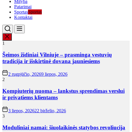
Mityba
Patarimai
Sportas
Sportas
Kontaktai
1
Šeimos židiniai Vilniuje – prasminga vestuvių
tradicija ir išskirtinė dovana jauniesiems
2 rugpjūčio, 2026
9 liepos, 2026
2
Kompiuterių nuoma – lankstus sprendimas verslui
ir privatiems klientams
3 liepos, 2026
22 birželio, 2026
3
Moduliniai namai: šiuolaikinės statybos revoliucija