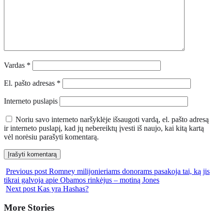
Vardas
*
El. pašto adresas
*
Interneto puslapis
Noriu savo interneto naršyklėje išsaugoti vardą, el. pašto adresą
ir interneto puslapį, kad jų nebereiktų įvesti iš naujo, kai kitą kartą
vėl norėsiu parašyti komentarą.
Previous post
Romney milijonieriams donorams pasakoja tai, ką jis
tikrai galvoja apie Obamos rinkėjus – motiną Jones
Next post
Kas yra Hashas?
More Stories