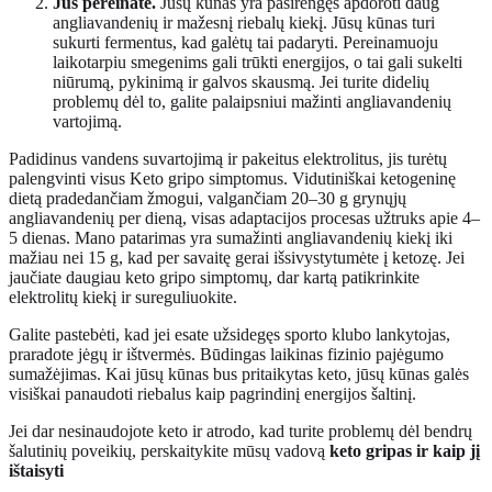
Jūs pereinate.
Jūsų kūnas yra pasirengęs apdoroti daug
angliavandenių ir mažesnį riebalų kiekį. Jūsų kūnas turi
sukurti fermentus, kad galėtų tai padaryti. Pereinamuoju
laikotarpiu smegenims gali trūkti energijos, o tai gali sukelti
niūrumą, pykinimą ir galvos skausmą. Jei turite didelių
problemų dėl to, galite palaipsniui mažinti angliavandenių
vartojimą.
Padidinus vandens suvartojimą ir pakeitus elektrolitus, jis turėtų
palengvinti visus Keto gripo simptomus. Vidutiniškai ketogeninę
dietą pradedančiam žmogui, valgančiam 20–30 g grynųjų
angliavandenių per dieną, visas adaptacijos procesas užtruks apie 4–
5 dienas. Mano patarimas yra sumažinti angliavandenių kiekį iki
mažiau nei 15 g, kad per savaitę gerai išsivystytumėte į ketozę. Jei
jaučiate daugiau keto gripo simptomų, dar kartą patikrinkite
elektrolitų kiekį ir sureguliuokite.
Galite pastebėti, kad jei esate užsidegęs sporto klubo lankytojas,
praradote jėgų ir ištvermės. Būdingas laikinas fizinio pajėgumo
sumažėjimas. Kai jūsų kūnas bus pritaikytas keto, jūsų kūnas galės
visiškai panaudoti riebalus kaip pagrindinį energijos šaltinį.
Jei dar nesinaudojote keto ir atrodo, kad turite problemų dėl bendrų
šalutinių poveikių, perskaitykite mūsų vadovą
keto gripas ir kaip jį
ištaisyti