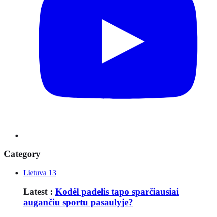
Category
Lietuva
13
Latest :
Kodėl padelis tapo sparčiausiai
augančiu sportu pasaulyje?