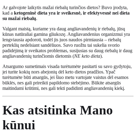
Ar galvojote laikytis mažai riebalų turinčios dietos? Buvo įrodyta,
kad a
ketogeninė dieta yra ir sveikesnė, ir efektyvesnė nei dieta
su mažai riebalų
.
Valgant maistą, kuriame yra daug angliavandenių ir riebalų, jūsų
kūnas natūraliai gamina gliukozę. Angliavandenius organizmui yra
lengviausia apdoroti, todėl jis juos naudos pirmiausia – riebalų
perteklių nedelsiant sandėliuos. Savo ruožtu tai sukelia svorio
padidėjimą ir sveikatos problemas, susijusias su daug riebalų ir daug
angliavandenių turinčiomis dietomis (
NE keto dieta
).
Atsargumo sumetimais visada turėtumėte pasitarti su savo gydytoju,
jei turite kokių nors abejonių dėl keto dietos pradžios. Ypač
turėtumėte būti atsargūs, jei šiuo metu vartojate vaistus dėl esamos
būklės, nes gali prireikti papildomo stebėjimo. Būkite atsargūs
maitindami krūtimi, nes gali tekti padidinti angliavandenių kiekį.
Kas atsitinka
Mano
kūnui