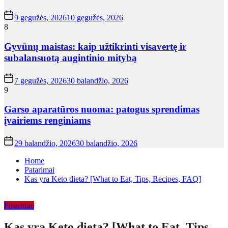
9 gegužės, 2026
10 gegužės, 2026
8
Gyvūnų maistas: kaip užtikrinti visavertę ir
subalansuotą augintinio mitybą
7 gegužės, 2026
30 balandžio, 2026
9
Garso aparatūros nuoma: patogus sprendimas
įvairiems renginiams
29 balandžio, 2026
30 balandžio, 2026
Home
Patarimai
Kas yra Keto dieta? [What to Eat, Tips, Recipes, FAQ]
Patarimai
Kas yra Keto dieta? [What to Eat, Tips,