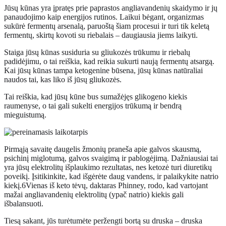
Jūsų kūnas yra įpratęs prie paprastos angliavandenių skaidymo ir jų
panaudojimo kaip energijos rutinos. Laikui bėgant, organizmas
sukūrė fermentų arsenalą, paruoštą šiam procesui ir turi tik keletą
fermentų, skirtų kovoti su riebalais – daugiausia jiems laikyti.
Staiga jūsų kūnas susiduria su gliukozės trūkumu ir riebalų
padidėjimu, o tai reiškia, kad reikia sukurti naują fermentų atsargą.
Kai jūsų kūnas tampa ketogenine būsena, jūsų kūnas natūraliai
naudos tai, kas liko iš jūsų gliukozės.
Tai reiškia, kad jūsų kūne bus sumažėjęs glikogeno kiekis
raumenyse, o tai gali sukelti energijos trūkumą ir bendrą
mieguistumą.
Pirmąją savaitę daugelis žmonių praneša apie galvos skausmą,
psichinį miglotumą, galvos svaigimą ir pablogėjimą. Dažniausiai tai
yra jūsų elektrolitų išplaukimo rezultatas, nes ketozė turi diuretikų
poveikį. Įsitikinkite, kad išgėrėte daug vandens, ir palaikykite natrio
kiekį.
6
Vienas iš keto tėvų, daktaras Phinney, rodo, kad vartojant
mažai angliavandenių elektrolitų (ypač natrio) kiekis gali
išbalansuoti.
Tiesą sakant, jūs turėtumėte peržengti bortą su druska – druska