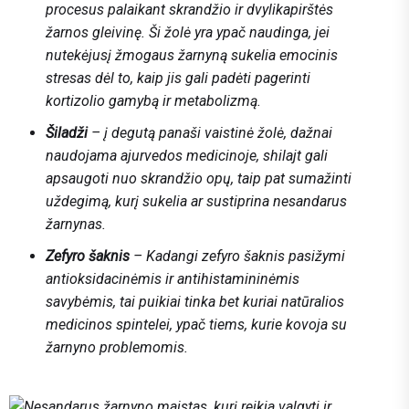
procesus palaikant skrandžio ir dvylikapirštės
žarnos gleivinę. Ši žolė yra ypač naudinga, jei
nutekėjusį žmogaus žarnyną sukelia emocinis
stresas dėl to, kaip jis gali padėti pagerinti
kortizolio gamybą ir metabolizmą.
Šiladži
– į degutą panaši vaistinė žolė, dažnai
naudojama ajurvedos medicinoje, shilajt gali
apsaugoti nuo skrandžio opų, taip pat sumažinti
uždegimą, kurį sukelia ar sustiprina nesandarus
žarnynas.
Zefyro šaknis
– Kadangi zefyro šaknis pasižymi
antioksidacinėmis ir antihistamininėmis
savybėmis, tai puikiai tinka bet kuriai natūralios
medicinos spintelei, ypač tiems, kurie kovoja su
žarnyno problemomis.