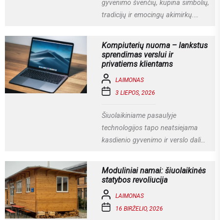
gyvenimo švenčių, kupina simbolių,
tradicijų ir emocingų akimirkų.
Viena iš gražiausių ir labiausiai
vertinamų lietuviškų vestuvių...
Kompiuterių nuoma – lankstus
sprendimas verslui ir
privatiems klientams
LAIMONAS
3 LIEPOS, 2026
Šiuolaikiniame pasaulyje
technologijos tapo neatsiejama
kasdienio gyvenimo ir verslo dalimi.
Kompiuteriai naudojami darbui,
mokslams, kūrybai, komunikacijai ir
Moduliniai namai: šiuolaikinės
įvairioms specializuotoms
statybos revoliucija
užduotims...
LAIMONAS
16 BIRŽELIO, 2026