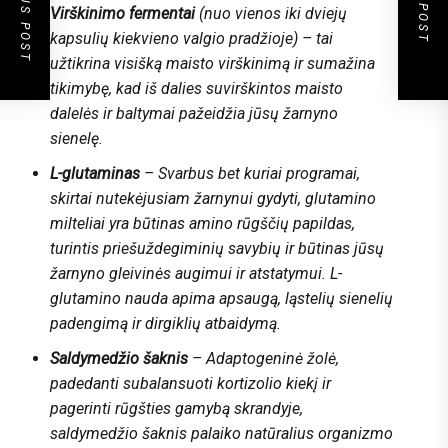
PREVIOUS POST
NEXT POST
Virškinimo fermentai
(nuo vienos iki dviejų
kapsulių kiekvieno valgio pradžioje) – tai
užtikrina visišką maisto virškinimą ir sumažina
tikimybę, kad iš dalies suvirškintos maisto
dalelės ir baltymai pažeidžia jūsų žarnyno
sienelę.
L-glutaminas
– Svarbus bet kuriai programai,
skirtai nutekėjusiam žarnynui gydyti, glutamino
milteliai yra būtinas amino rūgščių papildas,
turintis priešuždegiminių savybių ir būtinas jūsų
žarnyno gleivinės augimui ir atstatymui. L-
glutamino nauda apima apsaugą, ląstelių sienelių
padengimą ir dirgiklių atbaidymą.
Saldymedžio šaknis
– Adaptogeninė žolė,
padedanti subalansuoti kortizolio kiekį ir
pagerinti rūgšties gamybą skrandyje,
saldymedžio šaknis palaiko natūralius organizmo