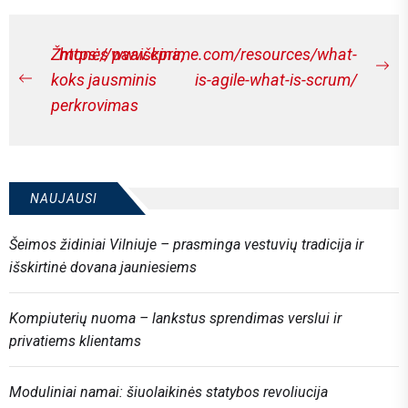
Navigacija
Žmonės paaiškina,
https://www.cprime.com/resources/what-
Ne
tarp
koks jausminis
is-agile-what-is-scrum/
Previous
po
perkrovimas
įrašų
post:
NAUJAUSI
Šeimos židiniai Vilniuje – prasminga vestuvių tradicija ir
išskirtinė dovana jauniesiems
Kompiuterių nuoma – lankstus sprendimas verslui ir
privatiems klientams
Moduliniai namai: šiuolaikinės statybos revoliucija