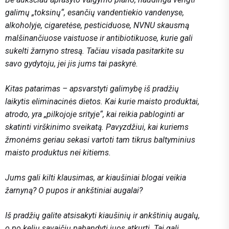
galimų „toksinų“, esančių vandentiekio vandenyse,
alkoholyje, cigaretėse, pesticiduose, NVNU skausmą
malšinančiuose vaistuose ir antibiotikuose, kurie gali
sukelti žarnyno stresą. Tačiau visada pasitarkite su
savo gydytoju, jei jis jums tai paskyrė.
Kitas patarimas – apsvarstyti galimybę iš pradžių
laikytis eliminacinės dietos. Kai kurie maisto produktai,
atrodo, yra „pilkojoje srityje“, kai reikia pabloginti ar
skatinti virškinimo sveikatą. Pavyzdžiui, kai kuriems
žmonėms geriau sekasi vartoti tam tikrus baltyminius
maisto produktus nei kitiems.
Jums gali kilti klausimas, ar kiaušiniai blogai veikia
žarnyną? O pupos ir ankštiniai augalai?
Iš pradžių galite atsisakyti kiaušinių ir ankštinių augalų,
o po kelių savaičių pabandyti juos atkurti. Tai gali