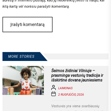
adresą ir interneto puslapį, kad jų nebereiktų įvesti iš naujo, kai
kitą kartą vėl norėsiu parašyti komentarą.
MORE STORIES
Šeimos židiniai Vilniuje –
prasminga vestuvių tradicija ir
išskirtinė dovana jauniesiems
LAIMONAS
2 RUGPJŪČIO, 2026
Vestuvės yra viena svarbiausių