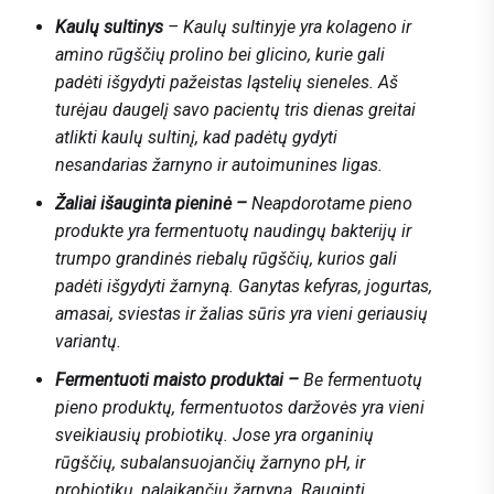
Kaulų sultinys
– Kaulų sultinyje yra kolageno ir
amino rūgščių prolino bei glicino, kurie gali
padėti išgydyti pažeistas ląstelių sieneles. Aš
turėjau daugelį savo pacientų tris dienas greitai
atlikti kaulų sultinį, kad padėtų gydyti
nesandarias žarnyno ir autoimunines ligas.
Žaliai išauginta pieninė –
Neapdorotame pieno
produkte yra fermentuotų naudingų bakterijų ir
trumpo grandinės riebalų rūgščių, kurios gali
padėti išgydyti žarnyną. Ganytas kefyras, jogurtas,
amasai, sviestas ir žalias sūris yra vieni geriausių
variantų.
Fermentuoti maisto produktai –
Be fermentuotų
pieno produktų, fermentuotos daržovės yra vieni
sveikiausių probiotikų. Jose yra organinių
rūgščių, subalansuojančių žarnyno pH, ir
probiotikų, palaikančių žarnyną. Rauginti