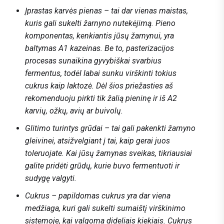
Įprastas karvės pienas – tai dar vienas maistas,
kuris gali sukelti žarnyno nutekėjimą. Pieno
komponentas, kenkiantis jūsų žarnynui, yra
baltymas A1 kazeinas. Be to, pasterizacijos
procesas sunaikina gyvybiškai svarbius
fermentus, todėl labai sunku virškinti tokius
cukrus kaip laktozė. Dėl šios priežasties aš
rekomenduoju pirkti tik žalią pieninę ir iš A2
karvių, ožkų, avių ar buivolų.
Glitimo turintys grūdai – tai gali pakenkti žarnyno
gleivinei, atsižvelgiant į tai, kaip gerai juos
toleruojate. Kai jūsų žarnynas sveikas, tikriausiai
galite pridėti grūdų, kurie buvo fermentuoti ir
sudygę valgyti.
Cukrus – papildomas cukrus yra dar viena
medžiaga, kuri gali sukelti sumaištį virškinimo
sistemoje, kai valgoma dideliais kiekiais. Cukrus