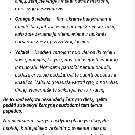
aliejų, žarnyne lengva ir skatinamas maistinių
medžiagų įsisavinimas.
Omega-3 riebalai
– Tam tikrame baltyminiame
maiste taip pat yra sveikų omega-3 riebalų, tokių
kaip žole šeriama jautiena, ėriena ir laukinės
sugautos žuvys, pavyzdžiui, lašišos.
Vaisiai –
Kasdien vartojant nuo vienos iki dviejų
vaisių porcijas, tai yra geras būdas gauti vitaminų
ir mineralų. Norėdami paruošti naminį obuolių
padažą ar vaisių padažą, galite garinti obuolius ir
kriaušes. Vaisius geriausia vartoti ryte, o ne vėliau
dieną. Nepamirškite saikingai vartoti vaisių.
Be to, kad valgote nesandarią žarnyno dietą, galite
padėti sutvarkyti žarnyną naudodami tam tikrus
papildus.
Nutekėjusiame žarnyno gydymo plane yra daugybė
papildų, kurie palaiko virškinimo sveikatą, taip pat