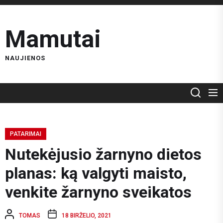
Skip
to
Mamutai
the
content
NAUJIENOS
PATARIMAI
Nutekėjusio žarnyno dietos
planas: ką valgyti maisto,
venkite žarnyno sveikatos
TOMAS
18 BIRŽELIO, 2021