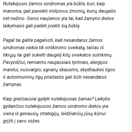
Nutekėjusio žarnos sindromas yra būklė, kuri, kaip
manoma, gali paveikti milijonus žmonių, kurių daugelis
net nežino. Geros naujienos yra tai, kad žarnyno dietos
laikymasis gali padėti įveikti šią būklę.
Pagal tai galite pagalvoti, kad nesandarus žarnos
sindromas veikia tik virškinimo sveikatą, tačiau iš
tikrųjų tai gali sukelti daugelį kitų sveikatos sutrikimų.
Pavyzdžiui, remiantis naujausiais tyrimais, alergijos
maistui, nuovargio, sąnarių skausmo, skydliaukės ligos
ir autoimuninių ligų priežastis gali būti nesandarus
žarnynas.
Kaip greičiausiai gydyti nutekėjusias žarnas? Laikytis
gydančios nutekėjusios žarnos sindromo dietos yra
viena iš geriausių strategijų, leidžiančių jūsų kūnui
grįžti į savo vėžes.