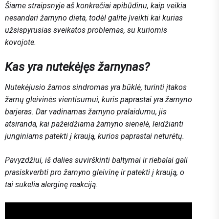
Šiame straipsnyje aš konkrečiai apibūdinu, kaip veikia
nesandari žarnyno dieta, todėl galite įveikti kai kurias
užsispyrusias sveikatos problemas, su kuriomis
kovojote.
Kas yra nutekėjęs žarnynas?
Nutekėjusio žarnos sindromas yra būklė, turinti įtakos
žarnų gleivinės vientisumui, kuris paprastai yra žarnyno
barjeras. Dar vadinamas žarnyno pralaidumu, jis
atsiranda, kai pažeidžiama žarnyno sienelė, leidžianti
junginiams patekti į kraują, kurios paprastai neturėtų.
Pavyzdžiui, iš dalies suvirškinti baltymai ir riebalai gali
prasiskverbti pro žarnyno gleivinę ir patekti į kraują, o
tai sukelia alerginę reakciją.