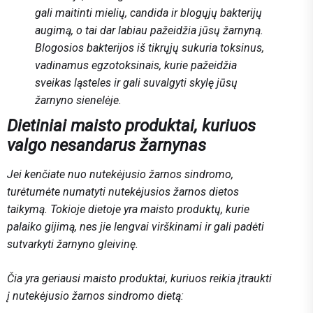
gali maitinti mielių, candida ir blogųjų bakterijų
augimą, o tai dar labiau pažeidžia jūsų žarnyną.
Blogosios bakterijos iš tikrųjų sukuria toksinus,
vadinamus egzotoksinais, kurie pažeidžia
sveikas ląsteles ir gali suvalgyti skylę jūsų
žarnyno sienelėje.
Dietiniai maisto produktai, kuriuos
valgo nesandarus žarnynas
Jei kenčiate nuo nutekėjusio žarnos sindromo,
turėtumėte numatyti nutekėjusios žarnos dietos
taikymą. Tokioje dietoje yra maisto produktų, kurie
palaiko gijimą, nes jie lengvai virškinami ir gali padėti
sutvarkyti žarnyno gleivinę.
Čia yra geriausi maisto produktai, kuriuos reikia įtraukti
į nutekėjusio žarnos sindromo dietą: