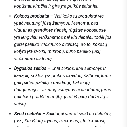
kopūstai, kimčiai ir gira yra puikūs šaltiniai.
Kokosų produktai
– Visi kokosų produktai yra
ypač naudingi jūsų žarnynui. Manoma, kad
vidutinės grandinės riebalų rūgštys kokosuose
yra lengviau virškinamos nei kiti riebalai, todėl jos
gerai palaiko virškinimo sveikatą. Be to, kokosų
kefyre yra sveikų mikrobų, kurie palaiko jūsų
virškinimo sistemą.
Dygusios sėklos
– Chia sėklos, linų sėmenys ir
kanapių sėklos yra puikūs skaidulų šaltiniai, kurie
gali padėti palaikyti naudingų bakterijų
dauginimąsi. Jei jūsų žarnynas nesandarus, jums
gali tekti pradėti pluoštą gauti iš garų daržovių ir
vaisių.
Sveiki riebalai
– Saikingai vartoti sveikus riebalus,
pvz., Kiaušinių trynius, avokadus, ghi ir kokosų