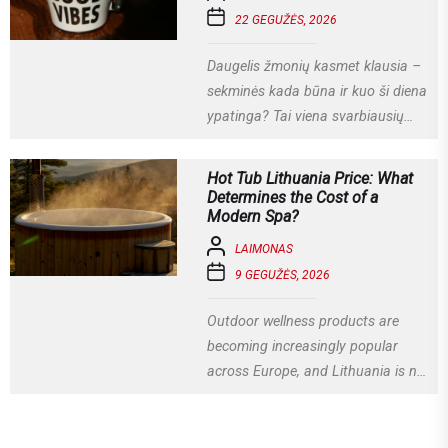
22 GEGUŽĖS, 2026
Daugelis žmonių kasmet klausia –
sekminės kada būna ir kuo ši diena
ypatinga? Tai viena svarbiausių
krikščioniškų švenčių, kuri
Lietuvoje...
Hot Tub Lithuania Price: What
Determines the Cost of a
Modern Spa?
LAIMONAS
9 GEGUŽĖS, 2026
Outdoor wellness products are
becoming increasingly popular
across Europe, and Lithuania is no
exception. More homeowners are
investing in relaxation...