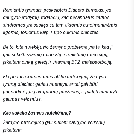
Remiantis tyrimais, paskelbtais
Diabeto žurnalas
, yra
daugybė įrodymų, rodančių, kad nesandarus žarnos
sindromas yra susijęs su tam tikromis autoimuninėmis
ligomis, tokiomis kaip 1 tipo cukrinis diabetas.
Be to, kita nutekėjusio žarnyno problema yra ta, kad ji
gali sukelti svarbių mineralų ir maistinių medžiagų,
įskaitant cinką, geležį ir vitaminą B12, malabsorbciją.
Ekspertai rekomenduoja atlikti nutekėjusį žarnyno
tyrimą, siekiant geriau nustatyti, ar tai gali būti
pagrindinė jūsų simptomų priežastis, ir padėti nustatyti
galimus veiksnius.
Kas sukelia žarnyno nutekėjimą?
Žarnyno nutekėjimą gali sukelti daugybė veiksnių,
įskaitant: