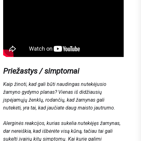
A
Priežastys / simptomai
Kaip žinoti, kad gali būti naudingas nutekėjusio
žarnyno gydymo planas? Vienas iš didžiausių
įspėjamųjų ženklų, rodančių, kad žarnynas gali
nutekėti, yra tai, kad jaučiate daug maisto jautrumo.
Alerginės reakcijos, kurias sukelia nutekėjęs žarnynas,
dar nereiškia, kad išbėrėte visą kūną, tačiau tai gali
sukelti įvairių kitų simptomų. Kai kurie galimi