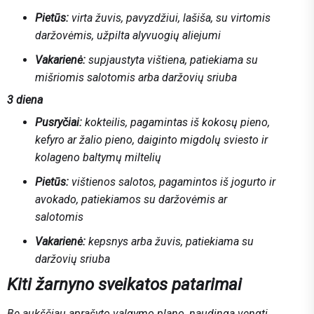
Pietūs:
virta žuvis, pavyzdžiui, lašiša, su virtomis
daržovėmis, užpilta alyvuogių aliejumi
Vakarienė:
supjaustyta vištiena, patiekiama su
mišriomis salotomis arba daržovių sriuba
3 diena
Pusryčiai:
kokteilis, pagamintas iš kokosų pieno,
kefyro ar žalio pieno, daiginto migdolų sviesto ir
kolageno baltymų miltelių
Pietūs:
vištienos salotos, pagamintos iš jogurto ir
avokado, patiekiamos su daržovėmis ar
salotomis
Vakarienė:
kepsnys arba žuvis, patiekiama su
daržovių sriuba
Kiti žarnyno sveikatos patarimai
Be aukščiau aprašyto valgymo plano, naudinga vengti