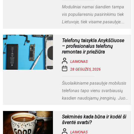
Moduliniai namai šiandien tampa
vis populiaresniu pasirinkimu tiek
Lietuvoje, tiek visame pasaulyje.
Tai modernus statybos būdas, kai
namas gaminamas ne...
Telefonų taisykla Anykščiuose
– profesionalus telefonų
remontas ir priežiūra
LAIMONAS
28 GEGUŽĖS, 2026
Šiuolaikiniame pasaulyje mobilusis
telefonas tapo vienu svarbiausių
kasdien naudojamų įrenginių. Juo
ne tik bendraujame, bet ir dirbame,
fotografuojame, naudojamės
Sekminės kada būna ir kodėl ši
socialiniais...
šventė svarbi?
LAIMONAS