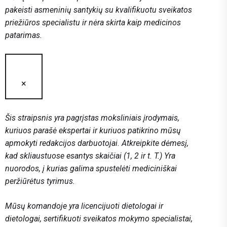
pakeisti asmeninių santykių su kvalifikuotu sveikatos
priežiūros specialistu ir nėra skirta kaip medicinos
patarimas.
×
Šis straipsnis yra pagrįstas moksliniais įrodymais,
kuriuos parašė ekspertai ir kuriuos patikrino mūsų
apmokyti redakcijos darbuotojai. Atkreipkite dėmesį,
kad skliaustuose esantys skaičiai (1, 2 ir t. T.) Yra
nuorodos, į kurias galima spustelėti mediciniškai
peržiūrėtus tyrimus.
Mūsų komandoje yra licencijuoti dietologai ir
dietologai, sertifikuoti sveikatos mokymo specialistai,