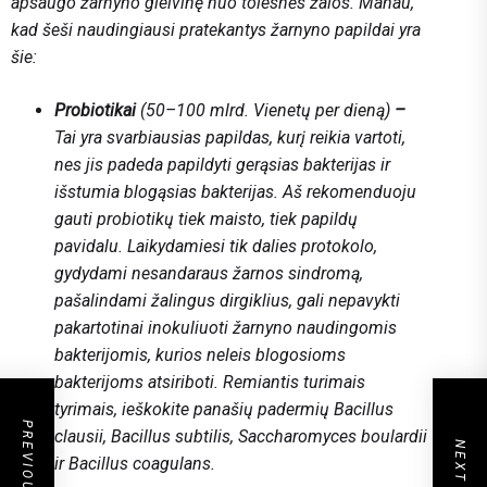
apsaugo žarnyno gleivinę nuo tolesnės žalos. Manau,
kad šeši naudingiausi pratekantys žarnyno papildai yra
šie:
Probiotikai
(50–100 mlrd. Vienetų per dieną)
–
Tai yra svarbiausias papildas, kurį reikia vartoti,
nes jis padeda papildyti gerąsias bakterijas ir
išstumia blogąsias bakterijas. Aš rekomenduoju
gauti probiotikų tiek maisto, tiek papildų
pavidalu. Laikydamiesi tik dalies protokolo,
gydydami nesandaraus žarnos sindromą,
pašalindami žalingus dirgiklius, gali nepavykti
pakartotinai inokuliuoti žarnyno naudingomis
bakterijomis, kurios neleis blogosioms
bakterijoms atsiriboti. Remiantis turimais
tyrimais, ieškokite panašių padermių
Bacillus
clausii
,
Bacillus subtilis,
Saccharomyces boulardii
ir
Bacillus coagulans.