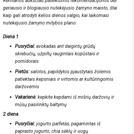
Remiantis aukščiau pateiktomis rekomendacijomis dėl
geriausio ir blogiausio nutekėjusio žarnyno maisto, štai
kaip gali atrodyti kelios dienos valgio, kai laikomasi
nutekėjusio žarnyno mitybos plano:
Diena 1
Pusryčiai:
avokadas ant daigintų grūdų
skrebučių, užpiltų raugintais kopūstais ir
pomidorais
Pietūs:
salotos, papildytos pjaustytais žolėmis
patiektais kepsniais ir virtomis ar kultūringomis
daržovėmis
Vakarienė:
kepkite kepdami iš mišrių daržovių ir
mūsų pasirinktų baltymų
2 diena
Pusryčiai:
jogurto parfetas, pagamintas iš
paprasto jogurto, chia sėklų ir uogų