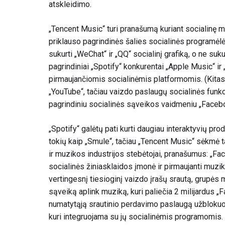
atskleidimo.
„Tencent Music“ turi pranašumą kuriant socialinę mu
priklauso pagrindinės šalies socialinės programėlės 
sukurti „WeChat“ ir „QQ“ socialinį grafiką, o ne suku
pagrindiniai „Spotify“ konkurentai „Apple Music“ i
pirmaujančiomis socialinėmis platformomis. (Kita
„YouTube“, tačiau vaizdo paslaugų socialinės funkci
pagrindiniu socialinės sąveikos vaidmeniu „Facebo
„Spotify“ galėtų pati kurti daugiau interaktyvių pro
tokių kaip „Smule“, tačiau „Tencent Music“ sėkmė ta
ir muzikos industrijos stebėtojai, pranašumus: „Fac
socialinės žiniasklaidos įmonė ir pirmaujanti muzi
vertingesnį tiesioginį vaizdo įrašų srautą, grupės m
sąveiką aplink muziką, kuri paliečia 2 milijardus „
numatytąją srautinio perdavimo paslaugą užblokuo
kuri integruojama su jų socialinėmis programomis.