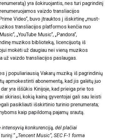
prenumeratą
) yra šokiruojantis, nes turi pagrindinį
rs prenumeruojamos vaizdo transliacijos
Prime Video“, buvo įtrauktos į išskirtinę „must-
uzikos transliacijos platformos kenčia nuo
 Music“, „YouTube Music“, „Pandora“,
indinę muzikos biblioteką, licencijuotą iš
tojui mokėti už daugiau nei vieną muzikos
 už vaizdo transliacijos paslaugas.
ses į populiariausią Vakarų muziką iš pagrindinių
būtų apmokestinti abonementą, kad jis galėtų juo
dar yra iššūkis Kinijoje, kad prieiga prie tos
 skiriasi, kokią kainą gyventojai gali sau leisti
i pasikliauti išskirtinio turinio prenumerata;
tarnyboms kaip papildomą pajamų srautą.
 intensyvią konkurenciją, dėl plačiai
turinį.“
„Tencent Music“, SEC F-1 forma