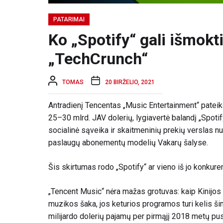
PATARIMAI
Ko „Spotify“ gali išmokt
„TechCrunch“
TOMAS
20 BIRŽELIO, 2021
Antradienį Tencentas
„Music Entertainment“ pateik
25–30 mlrd. JAV dolerių, lygiavertė balandį „Spoti
socialinė sąveika ir skaitmeninių prekių verslas nu
paslaugų abonementų modelių Vakarų šalyse.
Šis skirtumas rodo „Spotify“ ar vieno iš jo konkur
„Tencent Music“ nėra mažas grotuvas: kaip Kinijos
muzikos šaka, jos keturios programos turi kelis šim
milijardo dolerių pajamų per pirmąjį 2018 metų pu