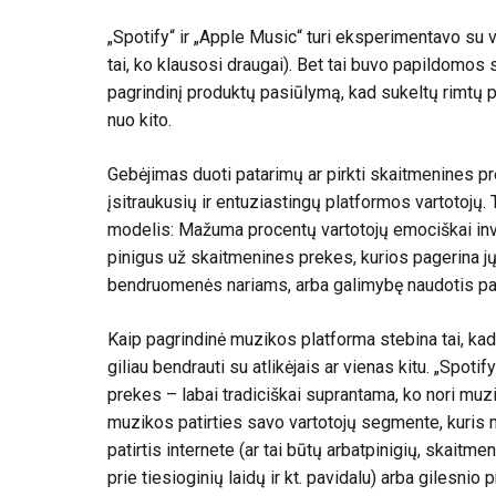
„Spotify“ ir „Apple Music“ turi
eksperimentavo
su v
tai, ko klausosi draugai). Bet tai buvo papildomos s
pagrindinį produktų pasiūlymą, kad sukeltų rimtų p
nuo kito.
Gebėjimas duoti patarimų ar pirkti skaitmenines pre
įsitraukusių ir entuziastingų platformos vartotojų.
modelis: Mažuma procentų vartotojų emociškai in
pinigus už skaitmenines prekes, kurios pagerina jų p
bendruomenės nariams, arba galimybę naudotis pa
Kaip pagrindinė muzikos platforma stebina tai, ka
giliau bendrauti su atlikėjais ar vienas kitu. „Spotify
prekes – labai tradiciškai suprantama, ko nori muzi
muzikos patirties savo vartotojų segmente, kuris 
patirtis internete (ar tai būtų arbatpinigių, skaitm
prie tiesioginių laidų ir kt. pavidalu) arba gilesni