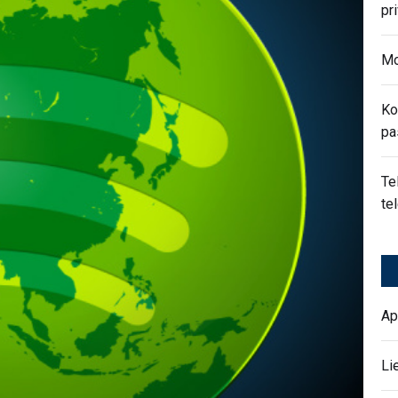
pr
Mo
Ko
pa
Te
te
Ap
Li