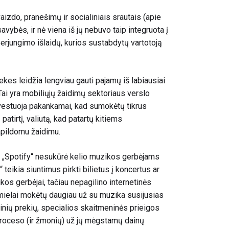
aizdo, pranešimų ir socialiniais srautais (apie
avybės, ir nė viena iš jų nebuvo taip integruota į
erjungimo išlaidų, kurios sustabdytų vartotoją
kes leidžia lengviau gauti pajamų iš labiausiai
 Tai yra mobiliųjų žaidimų sektoriaus verslo
vestuoja pakankamai, kad sumokėtų tikrus
atirtį, valiutą, kad patartų kitiems
pildomu žaidimu.
d „Spotify“ nesukūrė kelio muzikos gerbėjams
“ teikia siuntimus pirkti bilietus į koncertus ar
kos gerbėjai, tačiau nepagilino internetinės
mielai mokėtų daugiau už su muzika susijusias
eninių prekių, specialios skaitmeninės prieigos
o proceso (ir žmonių) už jų mėgstamų dainų