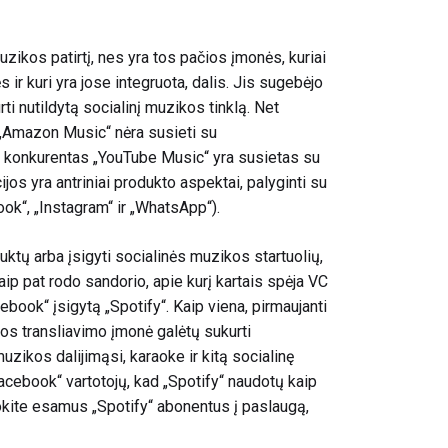
zikos patirtį, nes yra tos pačios įmonės, kuriai
ir kuri yra jose integruota, dalis. Jis sugebėjo
rti nutildytą socialinį muzikos tinklą. Net
r „Amazon Music“ nėra susieti su
s konkurentas „YouTube Music“ yra susietas su
jos yra antriniai produkto aspektai, palyginti su
ok“, „Instagram“ ir „WhatsApp“).
duktų arba įsigyti socialinės muzikos startuolių,
ip pat rodo sandorio, apie kurį kartais spėja VC
ebook“ įsigytą „Spotify“. Kaip viena, pirmaujanti
kos transliavimo įmonė galėtų sukurti
uzikos dalijimąsi, karaoke ir kitą socialinę
Facebook“ vartotojų, kad „Spotify“ naudotų kaip
kite esamus „Spotify“ abonentus į paslaugą,