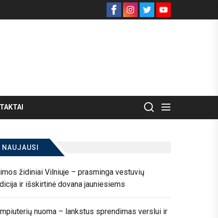
Facebook
Instagram
Twitter
Youtube
TAKTAI
NAUJAUSI
imos židiniai Vilniuje – prasminga vestuvių
adicija ir išskirtinė dovana jauniesiems
mpiuterių nuoma – lankstus sprendimas verslui ir