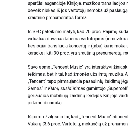
sparčiai augančioje Kinijoje. muzikos transliacijos r
beveik niekas iš jos vartotojų nemoka už paslaugą,
srautinio prenumeratos forma.
Iš SEC pateikimo matyti, kad 70 proc. Pajamų sudar
virtualias dovanas kitiems vartotojams (ir muzikos
tiesiogiai transliuoja koncertą ir (arba) kurie moka
karaokei; kiti 30 proc. yra srautinių prenumeratų, 
Savo esme „Tencent Music“ yra interaktyvi žiniask
teikimas, bet ir tai, kad žmonės užsiimtų muzika. 
„Tencent“ tapo pirmaujančia pasaulinių žaidimų j
Games“ ir
Klanų susidūrimas
gamintojo „Supercell“
geriausios mobiliųjų žaidimų leidėjos Kinijoje va
pirkimo dinamiką.
Iš pirmo žvilgsnio tai, kad „Tencent Music“ abonen
Vakarų (3,6 proc. Vartotojų, mokančių už prenumera