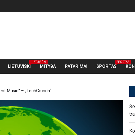
LIETUVIŠKI
SPORTAS
LIETUVIŠKI
MITYBA
PATARIMAI
SPORTAS
KON
ncent Music“ – „TechCrunch“
Še
tr
Ko