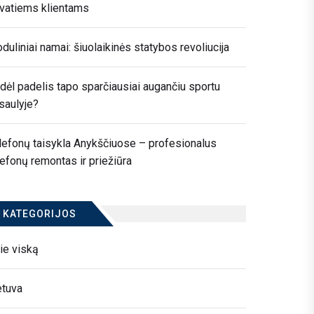
ivatiems klientams
duliniai namai: šiuolaikinės statybos revoliucija
dėl padelis tapo sparčiausiai augančiu sportu
saulyje?
lefonų taisykla Anykščiuose – profesionalus
lefonų remontas ir priežiūra
KATEGORIJOS
ie viską
etuva