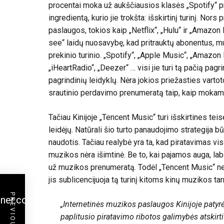
procentai moka už aukščiausios klasės „Spotify“ 
ingredientą, kurio jie trokšta: išskirtinį turinį. No
paslaugos, tokios kaip „Netflix“, „Hulu“ ir „Amazon 
see“ laidų nuosavybę, kad pritrauktų abonentus, m
prekinio turinio. „Spotify“, „Apple Music“, „Amazon
„iHeartRadio“, „Deezer“ … visi jie turi tą pačią pagr
pagrindinių leidyklų. Nėra jokios priežasties varto
srautinio perdavimo prenumeratą taip, kaip mokama
Tačiau Kinijoje „Tencent Music“ turi išskirtines tei
leidėjų. Natūrali šio turto panaudojimo strategija 
naudotis. Tačiau realybė yra ta, kad piratavimas vis 
muzikos nėra išimtinė. Be to, kai pajamos auga, labai
už muzikos prenumeratą. Todėl „Tencent Music“ negal
jis sublicencijuoja tą turinį kitoms kinų muzikos 
ner.com/influencer-
„Internetinės muzikos paslaugos Kinijoje patyrė
paplitusio piratavimo ribotos galimybės atskirti 