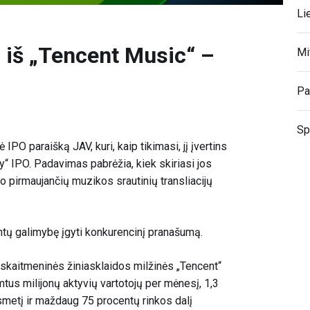
Li
i iš „Tencent Music“ –
Mi
Pa
Sp
ė IPO paraišką
JAV, kuri, kaip tikimasi, jį įvertins
fy“ IPO.
Padavimas
pabrėžia, kiek skiriasi jos
o pirmaujančių muzikos srautinių transliacijų
entų galimybę įgyti konkurencinį pranašumą.
 skaitmeninės žiniasklaidos milžinės „Tencent“
tus milijonų aktyvių vartotojų per mėnesį, 1,3
smetį ir maždaug 75 procentų rinkos dalį