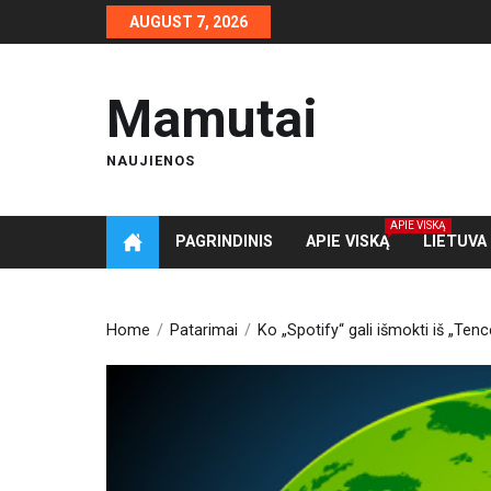
Skip
AUGUST 7, 2026
to
the
content
Mamutai
NAUJIENOS
APIE VISKĄ
PAGRINDINIS
APIE VISKĄ
LIETUVA
Home
Patarimai
Ko „Spotify“ gali išmokti iš „Te