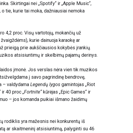
inka. Skirtingai nei „Spotify“ ir „Apple Music“,
 o tie, kurie tai moka, dažniausiai nemoka
o 4,2 proc. Visų vartotojų, mokančių už
 žvaigždėms), kurie dainuoja karaokę ar
 už prieigą prie aukščiausios kokybės įrankių.
muzikos atsisiuntimų ir skelbimų pajamų derinys.
laidos įmonė. Jos verslas nėra vien tik muzikos
Atsižvelgdama į savo pagrindinę bendrovę,
ėga – valdydama
Legendų lygos
gamintojas „Riot
 ir 40 proc
„Fortnite“
kūrėjas „Epic Games“ ir
idmuo – jos komanda puikiai išmano žaidimų
tų rodiklis yra mažesnis nei konkurentų iš
tą ar skaitmeninį atsisiuntimą, palyginti su
46