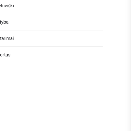
etuviški
tyba
tarimai
ortas