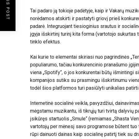
PREVIOUS POST
Tai padaro ją tokioje padėtyje, kaip ir Vakarų muzik
norėdamos atskirti ir pastatyti griovį prieš konkuren
padarė. Integruojant tiesioginius srautus ir socialinę
įgyja išskirtinį turinį kita forma (vartotojo sukurtas
tinklo efektus.
Kai kurie to elementai skiriasi nuo pagrindinės „Te
populiarumo, tačiau konkurencinio pranašumo įgijimo 
viena „Spotify“, o jos konkurentai būtų išmintingi s
kompanijos sutiks su prasmingu išskirtinumu vienai 
todėl šios platformos turi pasiūlyti unikalias patirti
Internetinė socialinė veikla, pavyzdžiui, dainavim
mėgstamu muzikantu, iš tikrųjų turi tvirtą dalyvių
įsikūręs startuolis „Smule“ (remiamas „Shasta Vent
vartotojų per mėnesį
savo programose būtent tuo t
rūpi dainuoti dainas kaip socialinę patirtį tiek su