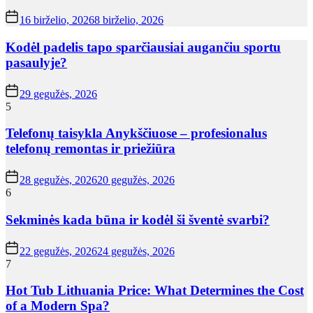
16 birželio, 2026
8 birželio, 2026
Kodėl padelis tapo sparčiausiai augančiu sportu
pasaulyje?
29 gegužės, 2026
5
Telefonų taisykla Anykščiuose – profesionalus
telefonų remontas ir priežiūra
28 gegužės, 2026
20 gegužės, 2026
6
Sekminės kada būna ir kodėl ši šventė svarbi?
22 gegužės, 2026
24 gegužės, 2026
7
Hot Tub Lithuania Price: What Determines the Cost
of a Modern Spa?