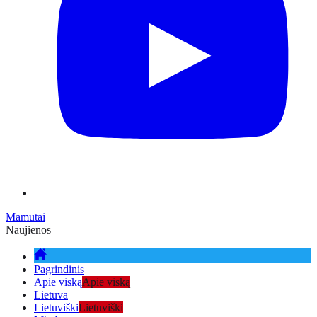
Mamutai
Naujienos
Pagrindinis
Apie viską
Apie viską
Lietuva
Lietuviški
Lietuviški