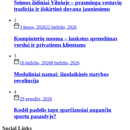
Šeimos židiniai Vilniuje – prasminga vestuvių
tradicija ir išskirtinė dovana jauniesiems
2
3 liepos, 2026
22 birželio, 2026
Kompiuterių nuoma – lankstus sprendimas
verslui ir privatiems klientams
3
16 birželio, 2026
8 birželio, 2026
Moduliniai namai: šiuolaikinės statybos
revoliucija
4
29 gegužės, 2026
Kodėl padelis tapo sparčiausiai augančiu
sportu pasaulyje?
Social Links