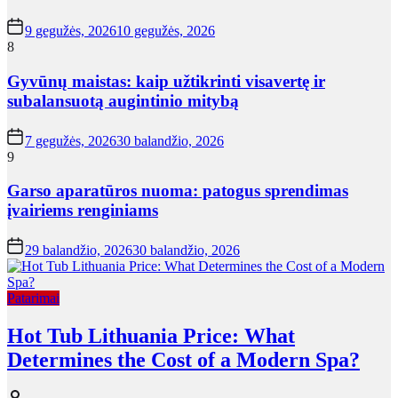
9 gegužės, 2026
10 gegužės, 2026
8
Gyvūnų maistas: kaip užtikrinti visavertę ir
subalansuotą augintinio mitybą
7 gegužės, 2026
30 balandžio, 2026
9
Garso aparatūros nuoma: patogus sprendimas
įvairiems renginiams
29 balandžio, 2026
30 balandžio, 2026
Patarimai
Hot Tub Lithuania Price: What
Determines the Cost of a Modern Spa?