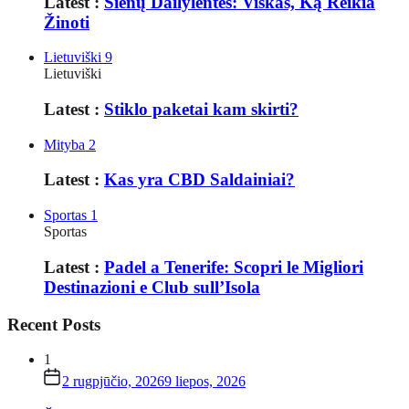
Latest :
Sienų Dailylentės: Viskas, Ką Reikia
Žinoti
Lietuviški
9
Lietuviški
Latest :
Stiklo paketai kam skirti?
Mityba
2
Latest :
Kas yra CBD Saldainiai?
Sportas
1
Sportas
Latest :
Padel a Tenerife: Scopri le Migliori
Destinazioni e Club sull’Isola
Recent Posts
1
2 rugpjūčio, 2026
9 liepos, 2026