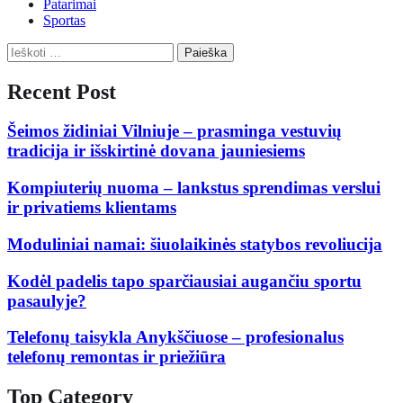
Patarimai
Sportas
Ieškoti:
Recent Post
Šeimos židiniai Vilniuje – prasminga vestuvių
tradicija ir išskirtinė dovana jauniesiems
Kompiuterių nuoma – lankstus sprendimas verslui
ir privatiems klientams
Moduliniai namai: šiuolaikinės statybos revoliucija
Kodėl padelis tapo sparčiausiai augančiu sportu
pasaulyje?
Telefonų taisykla Anykščiuose – profesionalus
telefonų remontas ir priežiūra
Top Category