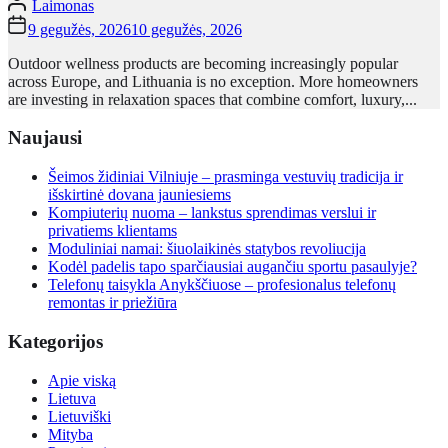
Laimonas
9 gegužės, 2026
10 gegužės, 2026
Outdoor wellness products are becoming increasingly popular
across Europe, and Lithuania is no exception. More homeowners
are investing in relaxation spaces that combine comfort, luxury,...
Naujausi
Šeimos židiniai Vilniuje – prasminga vestuvių tradicija ir
išskirtinė dovana jauniesiems
Kompiuterių nuoma – lankstus sprendimas verslui ir
privatiems klientams
Moduliniai namai: šiuolaikinės statybos revoliucija
Kodėl padelis tapo sparčiausiai augančiu sportu pasaulyje?
Telefonų taisykla Anykščiuose – profesionalus telefonų
remontas ir priežiūra
Kategorijos
Apie viską
Lietuva
Lietuviški
Mityba