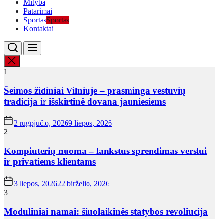
Mityba
Patarimai
Sportas
Sportas
Kontaktai
1
Šeimos židiniai Vilniuje – prasminga vestuvių
tradicija ir išskirtinė dovana jauniesiems
2 rugpjūčio, 2026
9 liepos, 2026
2
Kompiuterių nuoma – lankstus sprendimas verslui
ir privatiems klientams
3 liepos, 2026
22 birželio, 2026
3
Moduliniai namai: šiuolaikinės statybos revoliucija