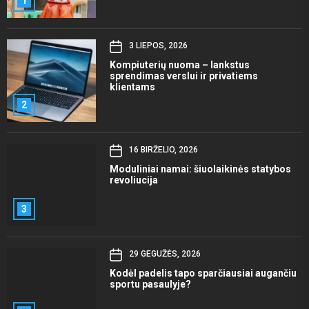
1
3 LIEPOS, 2026
Kompiuterių nuoma – lankstus
sprendimas verslui ir privatiems
klientams
2
16 BIRŽELIO, 2026
Moduliniai namai: šiuolaikinės statybos
revoliucija
3
29 GEGUŽĖS, 2026
Kodėl padelis tapo sparčiausiai augančiu
sportu pasaulyje?