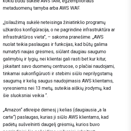
kokiu būdu sukėlė AWS IAM, egzemplioriaus
metaduomenų tarnyba arba AWS WAF.
„Įsilaužimą sukėlė neteisinga žiniatinklio programų
užkardos konfigūracija, o ne pagrindinė infrastruktūra ar
infrastruktūros vieta”, – sakoma pranešime. „AWS
nuolat teikia paslaugas ir funkcijas, kad būtų galima
numatyti naujas grėsmes, siūlant daugiau saugumo
galimybių ir lygių, nei klientai gali rasti bet kur kitur,
įskaitant savo duomenų centruose, o plačiai naudojami,
tinkamai sukonfigūruoti ir stebimi siūlo neprilygstamą
saugumą ir kelią saugus naudojimasis AWS klientams,
vyresniems nei 13 metų, suteikia aiškių įrodymų, kad
šie sluoksniai veikia “.
„Amazon“ atkreipė dėmesį į kelias (daugiausia „a la
carte“) paslaugas, kurias ji siūlo AWS klientams, kad
padėtų sušvelninti daugelį grėsmių, kurios buvo