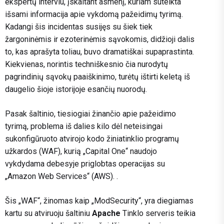
ekspertų interviu, įskaitant asmenį, kuriam suteikta
išsami informacija apie vykdomą pažeidimų tyrimą.
Kadangi šis incidentas susijęs su šiek tiek
žargoninėmis ir ezoterinėmis sąvokomis, didžioji dalis
to, kas aprašyta toliau, buvo dramatiškai supaprastinta.
Kiekvienas, norintis techniškesnio čia nurodytų
pagrindinių sąvokų paaiškinimo, turėtų ištirti keletą iš
daugelio šioje istorijoje esančių nuorodų.
Pasak šaltinio, tiesiogiai žinančio apie pažeidimo
tyrimą, problema iš dalies kilo dėl neteisingai
sukonfigūruoto atvirojo kodo žiniatinklio programų
užkardos (WAF), kurią „Capital One“ naudojo
vykdydama debesyje priglobtas operacijas su
„Amazon Web Services“ (AWS). .
Šis „WAF“, žinomas kaip „ModSecurity“, yra diegiamas
kartu su atviruoju šaltiniu
Apache
Tinklo serveris teikia