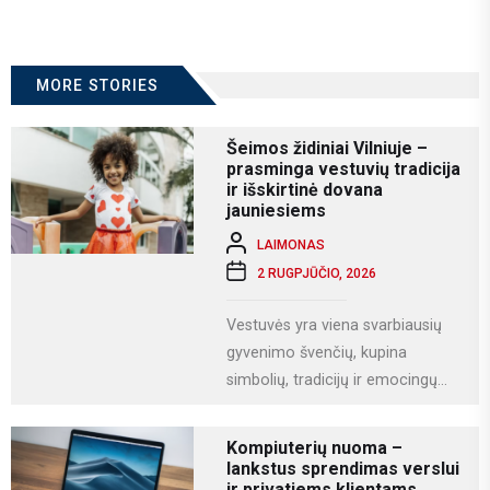
MORE STORIES
Šeimos židiniai Vilniuje –
prasminga vestuvių tradicija
ir išskirtinė dovana
jauniesiems
LAIMONAS
2 RUGPJŪČIO, 2026
Vestuvės yra viena svarbiausių
gyvenimo švenčių, kupina
simbolių, tradicijų ir emocingų
akimirkų. Viena iš gražiausių ir
labiausiai vertinamų lietuviškų
Kompiuterių nuoma –
vestuvių...
lankstus sprendimas verslui
ir privatiems klientams