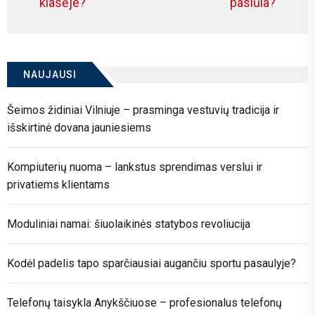
klasėje?
pasiūla?
įrašų
post:
po
NAUJAUSI
Šeimos židiniai Vilniuje – prasminga vestuvių tradicija ir
išskirtinė dovana jauniesiems
Kompiuterių nuoma – lankstus sprendimas verslui ir
privatiems klientams
Moduliniai namai: šiuolaikinės statybos revoliucija
Kodėl padelis tapo sparčiausiai augančiu sportu pasaulyje?
Telefonų taisykla Anykščiuose – profesionalus telefonų