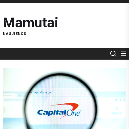
Skip
to
Mamutai
the
content
NAUJIENOS