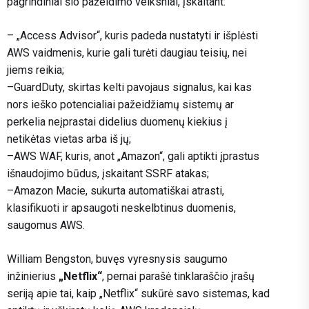
pagrindiniai šio pažeidimo veiksniai, įskaitant:
– „Access Advisor“, kuris padeda nustatyti ir išplėsti
AWS vaidmenis, kurie gali turėti daugiau teisių, nei
jiems reikia;
–GuardDuty, skirtas kelti pavojaus signalus, kai kas
nors ieško potencialiai pažeidžiamų sistemų ar
perkelia neįprastai didelius duomenų kiekius į
netikėtas vietas arba iš jų;
–AWS WAF, kuris, anot „Amazon“, gali aptikti įprastus
išnaudojimo būdus, įskaitant SSRF atakas;
–Amazon Macie, sukurta automatiškai atrasti,
klasifikuoti ir apsaugoti neskelbtinus duomenis,
saugomus AWS.
William Bengston, buvęs vyresnysis saugumo
inžinierius
„Netflix“
, pernai parašė tinklaraščio įrašų
seriją apie tai, kaip „Netflix“ sukūrė savo sistemas, kad