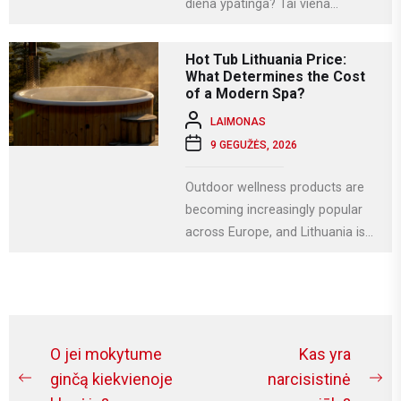
diena ypatinga? Tai viena
svarbiausių krikščioniškų švenčių,
kuri Lietuvoje...
Hot Tub Lithuania Price:
What Determines the Cost
of a Modern Spa?
LAIMONAS
9 GEGUŽĖS, 2026
Outdoor wellness products are
becoming increasingly popular
across Europe, and Lithuania is
no exception. More homeowners
are investing in relaxation...
Navigacija
O jei mokytume
Kas yra
tarp
ginčą kiekvienoje
narcisistinė
Previous
Ne