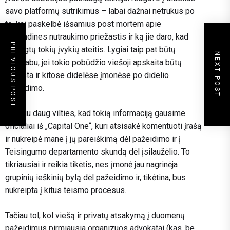
savo platformų sutrikimus – labai dažnai netrukus po
to, kai paskelbė išsamius post mortem apie
pagrindines nutraukimo priežastis ir ką jie daro, kad
PREVIOUS POST
išvengtų tokių įvykių ateitis. Lygiai taip pat būtų
NEXT POST
nuostabu, jei tokio pobūdžio viešoji apskaita būtų
išplėsta ir kitose didelėse įmonėse po didelio
pažeidimo.
Neturiu daug vilties, kad tokią informaciją gausime
oficialiai iš „Capital One“, kuri atsisakė komentuoti įrašą
ir nukreipė mane į jų pareiškimą dėl pažeidimo ir į
Teisingumo departamento skundą dėl įsilaužėlio. To
tikriausiai ir reikia tikėtis, nes įmonė jau nagrinėja
grupinių ieškinių bylą dėl pažeidimo ir, tikėtina, bus
nukreipta į kitus teismo procesus.
Tačiau tol, kol viešą ir privatų atsakymą į duomenų
pažeidimus pirmiausia organizuos advokatai (kas, be