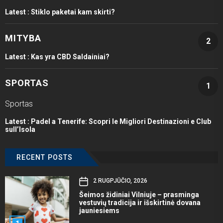
Latest :
Stiklo paketai kam skirti?
MITYBA
2
Latest :
Kas yra CBD Saldainiai?
SPORTAS
1
Sportas
Latest :
Padel a Tenerife: Scopri le Migliori Destinazioni e Club
sull’Isola
RECENT POSTS
2 RUGPJŪČIO, 2026
Šeimos židiniai Vilniuje – prasminga
vestuvių tradicija ir išskirtinė dovana
jauniesiems