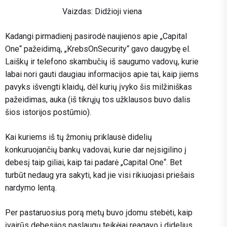
Vaizdas: Didžioji viena
Kadangi pirmadienį pasirodė naujienos apie „Capital
One“ pažeidimą, „KrebsOnSecurity“ gavo daugybę el.
Laiškų ir telefono skambučių iš saugumo vadovų, kurie
labai nori gauti daugiau informacijos apie tai, kaip jiems
pavyks išvengti klaidų, dėl kurių įvyko šis milžiniškas
pažeidimas, auka (iš tikrųjų tos užklausos buvo dalis
šios istorijos postūmio).
Kai kuriems iš tų žmonių priklausė didelių
konkuruojančių bankų vadovai, kurie dar neįsigilino į
debesį taip giliai, kaip tai padarė „Capital One“. Bet
turbūt nedaug yra sakyti, kad jie visi rikiuojasi priešais
nardymo lentą.
Per pastaruosius porą metų buvo įdomu stebėti, kaip
įvairūs debesijos paslaugų teikėjai reagavo į didelius