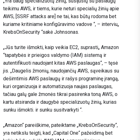
„Yra daug specializuotų žinių, susijusių su paslaugų
teikimu AWS, ir tiems, kurie neturi specialių žinių apie
AWS, [SSRF attacks are] ne tai, kas būtų rodoma bet
kuriame kritiniame konfigūravimo vadove “, – interviu„
KrebsOnSecurity “sakė Johnsonas.
„Jūs turite išmokti, kaip veikia EC2, suprasti„ Amazon
“tapatybės ir prieigos valdymo (IAM) sistemą ir
autentifikuoti naudojant kitas AWS paslaugas“, – tęsė
jis. „Daugelis žmonių, naudojančių AWS, sąveikaus su
dešimtimis AWS paslaugų ir rašys programinę įrangą,
kuri organizuoja ir automatizuoja naujas paslaugas,
tačiau galų gale žmonės tikrai pasirenka toną AWS, o
kartu atsiranda ir daugybė specializuotų žinių, kurias
sunku išmokti. ir sunku susitvarkyti “.
„Amazon“ pareiškime, pateiktame „KrebsOnSecurity“,
yra netikslu teigti, kad „Capital One“ pažeidimą bet