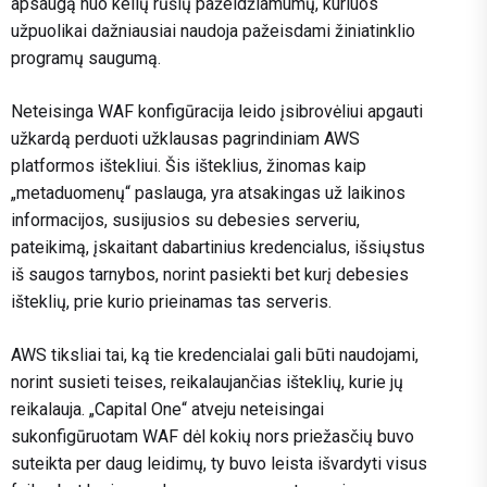
apsaugą nuo kelių rūšių pažeidžiamumų, kuriuos
užpuolikai dažniausiai naudoja pažeisdami žiniatinklio
programų saugumą.
Neteisinga WAF konfigūracija leido įsibrovėliui apgauti
užkardą perduoti užklausas pagrindiniam AWS
platformos ištekliui. Šis išteklius, žinomas kaip
„metaduomenų“ paslauga, yra atsakingas už laikinos
informacijos, susijusios su debesies serveriu,
pateikimą, įskaitant dabartinius kredencialus, išsiųstus
iš saugos tarnybos, norint pasiekti bet kurį debesies
išteklių, prie kurio prieinamas tas serveris.
AWS tiksliai tai, ką tie kredencialai gali būti naudojami,
norint susieti teises, reikalaujančias išteklių, kurie jų
reikalauja. „Capital One“ atveju neteisingai
sukonfigūruotam WAF dėl kokių nors priežasčių buvo
suteikta per daug leidimų, ty buvo leista išvardyti visus