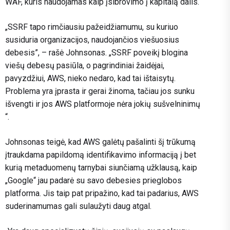
WAF, kuris naudojamas kaip įsibrovimo į kapitalą dalis.
„SSRF tapo rimčiausiu pažeidžiamumu, su kuriuo
susiduria organizacijos, naudojančios viešuosius
debesis”, – rašė Johnsonas.
„SSRF poveikį blogina
viešų debesų pasiūla, o pagrindiniai žaidėjai,
pavyzdžiui, AWS, nieko nedaro, kad tai ištaisytų.
Problema yra įprasta ir gerai žinoma, tačiau jos sunku
išvengti ir jos AWS platformoje nėra jokių sušvelninimų
“.
Johnsonas teigė, kad AWS galėtų pašalinti šį trūkumą
įtraukdama papildomą identifikavimo informaciją į bet
kurią metaduomenų tarnybai siunčiamą užklausą, kaip
„Google“ jau padarė su savo debesies prieglobos
platforma. Jis taip pat pripažino, kad tai padarius, AWS
suderinamumas gali sulaužyti daug atgal.