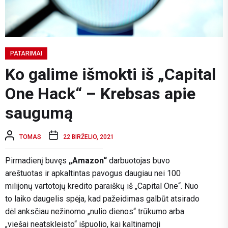
PATARIMAI
Ko galime išmokti iš „Capital
One Hack“ – Krebsas apie
saugumą
TOMAS
22 BIRŽELIO, 2021
Pirmadienį buvęs
„Amazon“
darbuotojas buvo
areštuotas ir apkaltintas pavogus daugiau nei 100
milijonų vartotojų kredito paraiškų iš „Capital One“. Nuo
to laiko daugelis spėja, kad pažeidimas galbūt atsirado
dėl anksčiau nežinomo „nulio dienos“ trūkumo arba
„viešai neatskleisto“ išpuolio, kai kaltinamoji