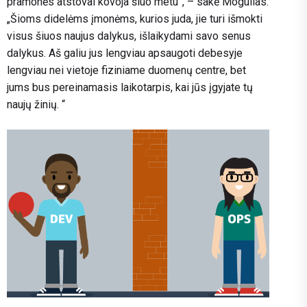
pramonės atstovai kovoja šiuo metu”, – sakė Mogullas.
„Šioms didelėms įmonėms, kurios juda, jie turi išmokti
visus šiuos naujus dalykus, išlaikydami savo senus
dalykus. Aš galiu jus lengviau apsaugoti debesyje
lengviau nei vietoje fiziniame duomenų centre, bet
jums bus pereinamasis laikotarpis, kai jūs įgyjate tų
naujų žinių. “