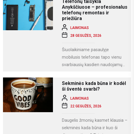
Telefonų taisykla
Anykščiuose – profesionalus
telefonų remontas ir
priežiūra
LAIMONAS
28 GEGUŽĖS, 2026
Šiuolaikiniame pasaulyje
mobilusis telefonas tapo vienu
svarbiausių kasdien naudojamų
įrenginių. Juo ne tik bendraujame,
bet ir dirbame, fotografuojame,
Sekminės kada būna ir kodėl
naudojamės socialiniais...
ši šventė svarbi?
LAIMONAS
22 GEGUŽĖS, 2026
Daugelis žmonių kasmet klausia –
sekminės kada būna ir kuo ši