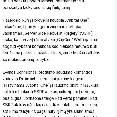
failus bet kuriuose duomenų segmentuose ir
perskaityti kiekvieno iš šių failų turinį.
Pažeidėjo, kurį įsibrovėlis naudoja „Capital One“
įsilaužime, tipas yra gerai žinomas metodas,
vadinamas „Server Side Request Forgery“ (SSRF)
ataka, kai serverį (šiuo atveju „CapOne“ WAF) galima
apgauti vykdant komandas kad niekada neturėjo būti
leidžiama paleisti, įskaitant tuos, kurie leidžia kalbėtis
su metaduomenų tarnyba.
Evanas Johnsonas, produkto saugumo komandos
vadovas
Debesėlis
, neseniai parašė lengvai
įsisavinamą „Capital One“ įsilaužimo skiltį ir iššūkius
aptikti ir blokuoti SSRF atakas, nukreiptas į debesų
paslaugas. Johnsonas teigė, kad verta paminėti, kad
SSRF atakos nėra tarp keliolikos atakų metodų, kurių
aptikimo taisyklės pagal nutylėjimą yra siunčiamos