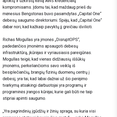
aptiktų ir užkirstų kelią AWS kredencialų
kompromisams. Įdomu tai, kad maždaug prieš du
mėnesius Bengstonas buvo pasamdytas „Capital One“
debesų saugumo direktoriumi. Spėju, kad „Capital One“
dabar nori, kad kažkaip pavyktų jį greičiau išvilioti.
Richas Mogullas yra įmonės „DisruptOPS“,
padedančios įmonėms apsaugoti debesų
infrastruktūrą, įkūrėjas ir vyriausiasis pareigūnas.
Mogullas teigė, kad vienas didžiausių iššūkių
įmonėms, perkeliančioms savo veiklą iš
besiplečiančių, brangių fizinių duomenų centrų į
debesį, yra tai, kad labai dažnai už šio perėjimo
tvarkymą atsakingi darbuotojai yra programų ir
programinės įrangos kūrėjai, kurie gali būti ne taip
stipriai apimti saugumo.
„Yra pagrindinių įgūdžių ir žinių spraga, su kuria visi