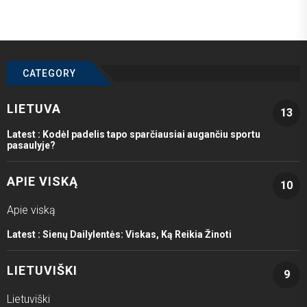
CATEGORY
LIETUVA
13
Latest :
Kodėl padelis tapo sparčiausiai augančiu sportu
pasaulyje?
APIE VISKĄ
10
Apie viską
Latest :
Sienų Dailylentės: Viskas, Ką Reikia Žinoti
LIETUVIŠKI
9
Lietuviški