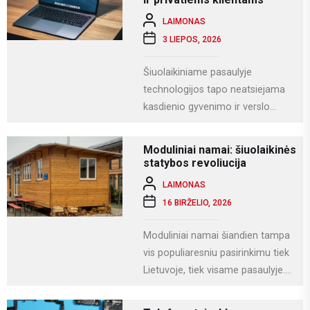
LAIMONAS
3 LIEPOS, 2026
Šiuolaikiniame pasaulyje
technologijos tapo neatsiejama
kasdienio gyvenimo ir verslo
dalimi. Kompiuteriai naudojami
darbui, mokslams, kūrybai,
Moduliniai namai: šiuolaikinės
komunikacijai ir įvairioms
statybos revoliucija
specializuotoms užduotims...
LAIMONAS
16 BIRŽELIO, 2026
Moduliniai namai šiandien tampa
vis populiaresniu pasirinkimu tiek
Lietuvoje, tiek visame pasaulyje.
Tai modernus statybos būdas, kai
namas gaminamas ne...