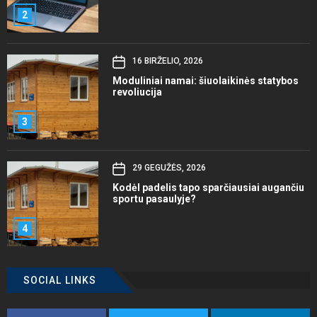
2
16 BIRŽELIO, 2026
Moduliniai namai: šiuolaikinės statybos
revoliucija
3
29 GEGUŽĖS, 2026
Kodėl padelis tapo sparčiausiai augančiu
sportu pasaulyje?
4
SOCIAL LINKS