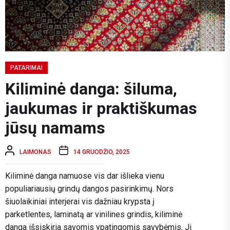
PATARIMAI
Kiliminė danga: šiluma,
jaukumas ir praktiškumas
jūsų namams
LAIMONAS
14 GRUODŽIO, 2025
Kiliminė danga namuose vis dar išlieka vienu
populiariausių grindų dangos pasirinkimų. Nors
šiuolaikiniai interjerai vis dažniau krypsta į
parketlentes, laminatą ar vinilines grindis, kiliminė
danga išsiskiria savomis ypatingomis savybėmis. Ji