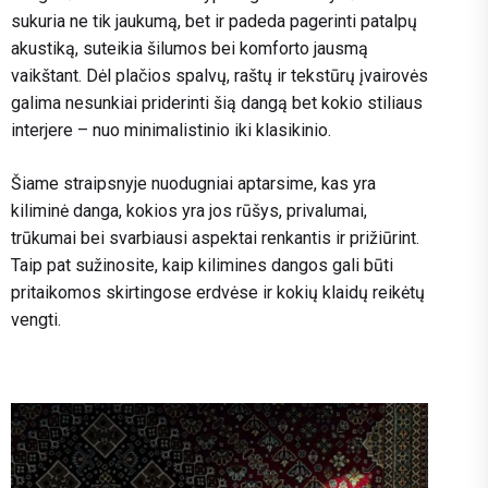
sukuria ne tik jaukumą, bet ir padeda pagerinti patalpų
akustiką, suteikia šilumos bei komforto jausmą
vaikštant. Dėl plačios spalvų, raštų ir tekstūrų įvairovės
galima nesunkiai priderinti šią dangą bet kokio stiliaus
interjere – nuo minimalistinio iki klasikinio.
Šiame straipsnyje nuodugniai aptarsime, kas yra
kiliminė danga, kokios yra jos rūšys, privalumai,
trūkumai bei svarbiausi aspektai renkantis ir prižiūrint.
Taip pat sužinosite, kaip kilimines dangos gali būti
pritaikomos skirtingose erdvėse ir kokių klaidų reikėtų
vengti.