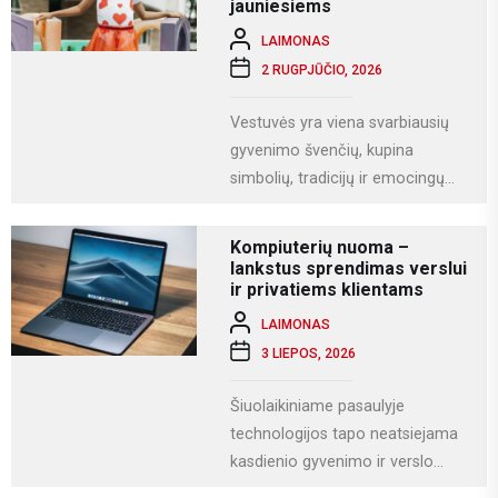
jauniesiems
LAIMONAS
2 RUGPJŪČIO, 2026
Vestuvės yra viena svarbiausių
gyvenimo švenčių, kupina
simbolių, tradicijų ir emocingų
akimirkų. Viena iš gražiausių ir
labiausiai vertinamų lietuviškų
Kompiuterių nuoma –
vestuvių...
lankstus sprendimas verslui
ir privatiems klientams
LAIMONAS
3 LIEPOS, 2026
Šiuolaikiniame pasaulyje
technologijos tapo neatsiejama
kasdienio gyvenimo ir verslo
dalimi. Kompiuteriai naudojami