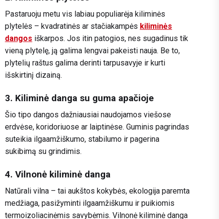
Pastaruoju metu vis labiau populiarėja kiliminės
plytelės – kvadratinės ar stačiakampės
kiliminės
dangos
iškarpos. Jos itin patogios, nes sugadinus tik
vieną plytelę, ją galima lengvai pakeisti nauja. Be to,
plytelių raštus galima derinti tarpusavyje ir kurti
išskirtinį dizainą.
3. Kiliminė danga su guma apačioje
Šio tipo dangos dažniausiai naudojamos viešose
erdvėse, koridoriuose ar laiptinėse. Guminis pagrindas
suteikia ilgaamžiškumo, stabilumo ir pagerina
sukibimą su grindimis.
4. Vilnonė kiliminė danga
Natūrali vilna – tai aukštos kokybės, ekologija paremta
medžiaga, pasižyminti ilgaamžiškumu ir puikiomis
termoizoliacinėmis savybėmis. Vilnonė kiliminė danga