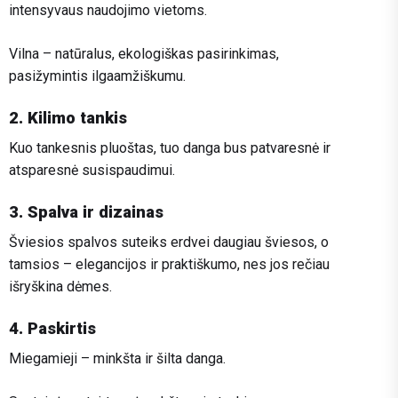
intensyvaus naudojimo vietoms.
Vilna – natūralus, ekologiškas pasirinkimas,
pasižymintis ilgaamžiškumu.
2. Kilimo tankis
Kuo tankesnis pluoštas, tuo danga bus patvaresnė ir
atsparesnė susispaudimui.
3. Spalva ir dizainas
Šviesios spalvos suteiks erdvei daugiau šviesos, o
tamsios – elegancijos ir praktiškumo, nes jos rečiau
išryškina dėmes.
4. Paskirtis
Miegamieji – minkšta ir šilta danga.