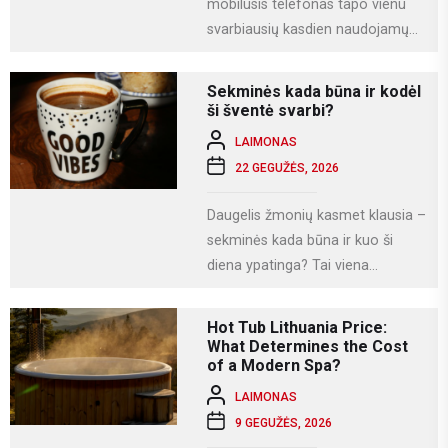
mobilusis telefonas tapo vienu
svarbiausių kasdien naudojamų
įrenginių. Juo ne tik bendraujame,
bet ir dirbame, fotografuojame,
Sekminės kada būna ir kodėl
naudojamės socialiniais...
ši šventė svarbi?
LAIMONAS
22 GEGUŽĖS, 2026
Daugelis žmonių kasmet klausia –
sekminės kada būna ir kuo ši
diena ypatinga? Tai viena
svarbiausių krikščioniškų švenčių,
kuri Lietuvoje...
Hot Tub Lithuania Price:
What Determines the Cost
of a Modern Spa?
LAIMONAS
9 GEGUŽĖS, 2026