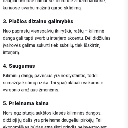
daugiabučiuose namuose, biuruose ar kambariuose,
kuriuose svarbu mažinti garso sklidimą.
3. Plačios dizaino galimybės
Nuo paprastų vienspalvių iki ryškių raštų – kiliminė
danga gali tapti svarbiu interjero akcentu. Dėl didžiulės
įvairovės galima sukurti tiek subtilų, tiek išskirtinį
interjerą.
4. Saugumas
Kiliminių dangų paviršius yra neslystantis, todėl
sumažėja kritimų rizika. Tai ypač aktualu vaikams ir
vyresnio amžiaus žmonėms.
5. Prieinama kaina
Nors egzistuoja aukštos klasės kiliminės dangos,
didžioji jų dalis yra prieinama daugeliui pirkėjų. Tai
ekonomiškas būdas atnaujinti grindis neinvestuojant