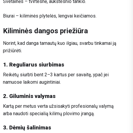
Svetainės – tvirtesnė, aukštesnio tankio.
Biurai – kiliminės plytelės, lengvai keičiamos.
Kiliminės dangos priežiūra
Norint, kad danga tarnautų kuo ilgiau, svarbu tinkamai ją
prižiūrėti.
1. Reguliarus siurbimas
Reikėtų siurbti bent 2–3 kartus per savaitę, ypač jei
namuose laikomi augintiniai.
2. Giluminis valymas
Kartą per metus verta užsisakyti profesionalų valymą
arba naudoti specialią kilimų plovimo įrangą.
3. Dėmių šalinimas