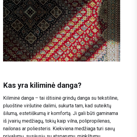
Kas yra kiliminė danga?
Kiliminė danga – tai ištisinė grindų danga su tekstiline,
pluoštine viršutine dalimi, sukurta tam, kad suteiktų
šilumą, estetiškumą ir komfortą. Ji gali būti gaminama
iš įvairių medžiagų, tokių kaip vilna, polipropilenas,
nailonas ar poliesteris. Kiekviena medžiaga turi savų
privalumų, susijusių su atsparumu, minkštumu,