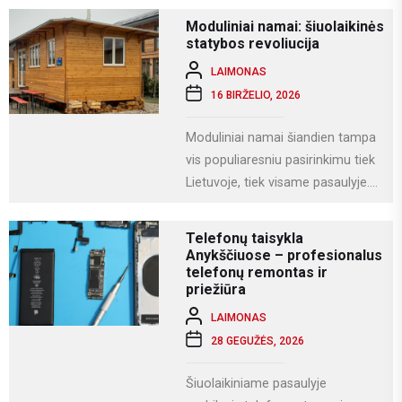
darbui, mokslams, kūrybai,
Moduliniai namai: šiuolaikinės
komunikacijai ir įvairioms
statybos revoliucija
specializuotoms užduotims...
LAIMONAS
16 BIRŽELIO, 2026
Moduliniai namai šiandien tampa
vis populiaresniu pasirinkimu tiek
Lietuvoje, tiek visame pasaulyje.
Tai modernus statybos būdas, kai
namas gaminamas ne...
Telefonų taisykla
Anykščiuose – profesionalus
telefonų remontas ir
priežiūra
LAIMONAS
28 GEGUŽĖS, 2026
Šiuolaikiniame pasaulyje