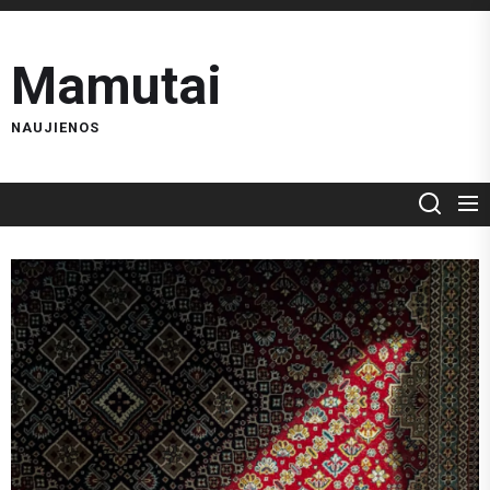
Skip
to
Mamutai
the
content
NAUJIENOS