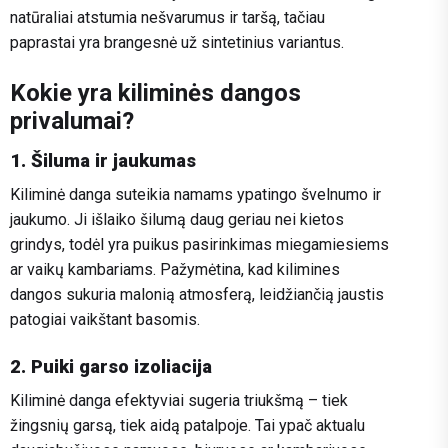
natūraliai atstumia nešvarumus ir taršą, tačiau
paprastai yra brangesnė už sintetinius variantus.
Kokie yra kiliminės dangos
privalumai?
1. Šiluma ir jaukumas
Kiliminė danga suteikia namams ypatingo švelnumo ir
jaukumo. Ji išlaiko šilumą daug geriau nei kietos
grindys, todėl yra puikus pasirinkimas miegamiesiems
ar vaikų kambariams. Pažymėtina, kad kilimines
dangos sukuria malonią atmosferą, leidžiančią jaustis
patogiai vaikštant basomis.
2. Puiki garso izoliacija
Kiliminė danga efektyviai sugeria triukšmą – tiek
žingsnių garsą, tiek aidą patalpoje. Tai ypač aktualu