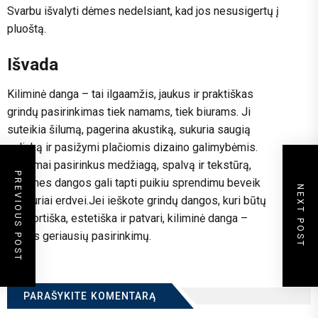
Svarbu išvalyti dėmes nedelsiant, kad jos nesusigertų į
pluoštą.
Išvada
Kiliminė danga – tai ilgaamžis, jaukus ir praktiškas
grindų pasirinkimas tiek namams, tiek biurams. Ji
suteikia šilumą, pagerina akustiką, sukuria saugią
aplinką ir pasižymi plačiomis dizaino galimybėmis.
Tinkamai pasirinkus medžiagą, spalvą ir tekstūrą,
PREVIOUS POST
kilimines dangos gali tapti puikiu sprendimu beveik
NEXT POST
bet kuriai erdvei.Jei ieškote grindų dangos, kuri būtų
komfortiška, estetiška ir patvari, kiliminė danga –
vienas geriausių pasirinkimų.
PARAŠYKITE KOMENTARĄ