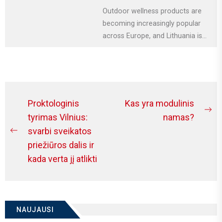
Outdoor wellness products are
becoming increasingly popular
across Europe, and Lithuania is
no exception. More homeowners
are investing in relaxation...
Navigacija
Proktologinis
Kas yra modulinis
Ne
tarp
tyrimas Vilnius:
namas?
po
svarbi sveikatos
įrašų
Previous
priežiūros dalis ir
post:
kada verta jį atlikti
NAUJAUSI