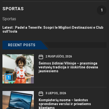
SPORTAS
1
Sportas
Latest :
Padel a Tenerife: Scopri le Migliori Destinazioni e Club
sull’Isola
RECENT POSTS
2 RUGPJŪČIO, 2026
Šeimos židiniai Vilniuje – prasminga
vestuvių tradicija ir išskirtinė dovana
jauniesiems
1
3 LIEPOS, 2026
Kompiuterių nuoma – lankstus
sprendimas verslui ir privatiems
klientams