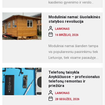
kasdienio gyvenimo ir verslo
dalimi. Kompiuteriai naudojami
darbui, mokslams, kūrybai,
Moduliniai namai: šiuolaikinės
komunikacijai ir įvairioms
statybos revoliucija
specializuotoms užduotims...
LAIMONAS
16 BIRŽELIO, 2026
Moduliniai namai šiandien tampa
vis populiaresniu pasirinkimu tiek
Lietuvoje, tiek visame pasaulyje.
Tai modernus statybos būdas, kai
namas gaminamas ne...
Telefonų taisykla
Anykščiuose – profesionalus
telefonų remontas ir
priežiūra
LAIMONAS
28 GEGUŽĖS, 2026