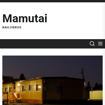
Skip
to
Mamutai
the
content
NAUJIENOS