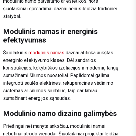
modulinio namo patvarumo ar estetikos, nors
šiuolaikiniai sprendimai dažnai nenusileidžia tradicinei
statybai.
Modulinis namas ir energinis
efektyvumas
Šiuolaikinis
modulinis namas
dažnai atitinka aukštas
energinio efektyvumo klases. Dėl sandarios
konstrukcijos, kokybiškos izoliacijos ir modernių langų
sumažinami šilumos nuostoliai. Papildomai galima
integruoti saulės elektrines, rekuperacines vėdinimo
sistemas ar šilumos siurblius, taip dar labiau
sumažinant energijos sąnaudas.
Modulinio namo dizaino galimybės
Priešingai nei manyta anksčiau, moduliniai namai
nebūtinai atrodo vienodai. Šiuolaikiniai projektai leidžia