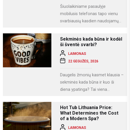
Šiuolaikiniame pasaulyje
mobilusis telefonas tapo vienu
svarbiausių kasdien naudojamų
įrenginių. Juo ne tik bendraujame,
bet ir dirbame, fotografuojame,
Sekminės kada būna ir kodėl
naudojamės socialiniais...
ši šventė svarbi?
LAIMONAS
22 GEGUŽĖS, 2026
Daugelis žmonių kasmet klausia –
sekminės kada būna ir kuo ši
diena ypatinga? Tai viena
svarbiausių krikščioniškų švenčių,
kuri Lietuvoje...
Hot Tub Lithuania Price:
What Determines the Cost
of a Modern Spa?
LAIMONAS