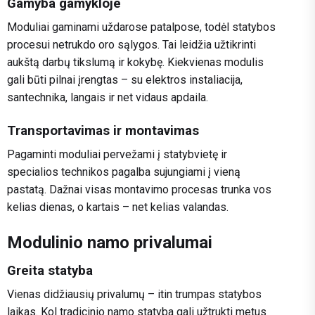
Gamyba gamykloje
Moduliai gaminami uždarose patalpose, todėl statybos
procesui netrukdo oro sąlygos. Tai leidžia užtikrinti
aukštą darbų tikslumą ir kokybę. Kiekvienas modulis
gali būti pilnai įrengtas – su elektros instaliacija,
santechnika, langais ir net vidaus apdaila.
Transportavimas ir montavimas
Pagaminti moduliai pervežami į statybvietę ir
specialios technikos pagalba sujungiami į vieną
pastatą. Dažnai visas montavimo procesas trunka vos
kelias dienas, o kartais – net kelias valandas.
Modulinio namo privalumai
Greita statyba
Vienas didžiausių privalumų – itin trumpas statybos
laikas. Kol tradicinio namo statyba gali užtrukti metus