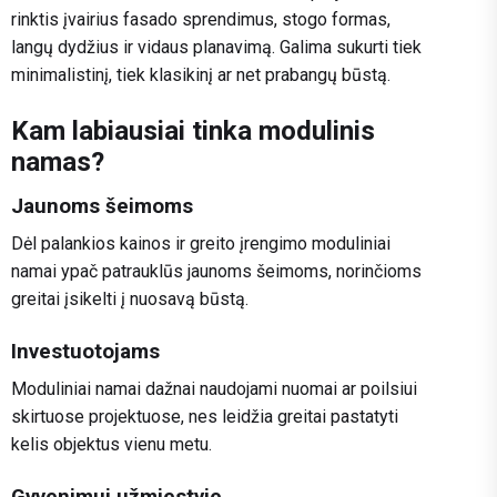
rinktis įvairius fasado sprendimus, stogo formas,
langų dydžius ir vidaus planavimą. Galima sukurti tiek
minimalistinį, tiek klasikinį ar net prabangų būstą.
Kam labiausiai tinka modulinis
namas?
Jaunoms šeimoms
Dėl palankios kainos ir greito įrengimo moduliniai
namai ypač patrauklūs jaunoms šeimoms, norinčioms
greitai įsikelti į nuosavą būstą.
Investuotojams
Moduliniai namai dažnai naudojami nuomai ar poilsiui
skirtuose projektuose, nes leidžia greitai pastatyti
kelis objektus vienu metu.
Gyvenimui užmiestyje