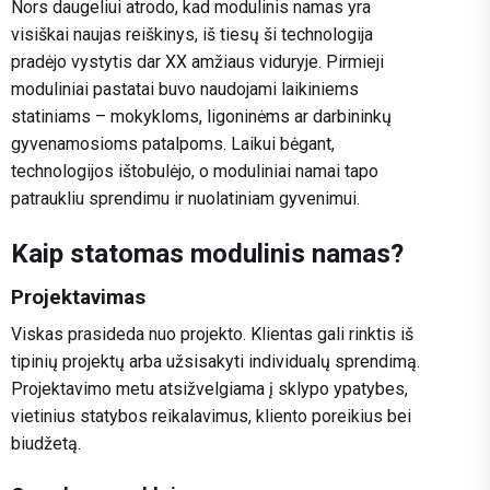
Nors daugeliui atrodo, kad modulinis namas yra
visiškai naujas reiškinys, iš tiesų ši technologija
pradėjo vystytis dar XX amžiaus viduryje. Pirmieji
moduliniai pastatai buvo naudojami laikiniems
statiniams – mokykloms, ligoninėms ar darbininkų
gyvenamosioms patalpoms. Laikui bėgant,
technologijos ištobulėjo, o moduliniai namai tapo
patraukliu sprendimu ir nuolatiniam gyvenimui.
Kaip statomas modulinis namas?
Projektavimas
Viskas prasideda nuo projekto. Klientas gali rinktis iš
tipinių projektų arba užsisakyti individualų sprendimą.
Projektavimo metu atsižvelgiama į sklypo ypatybes,
vietinius statybos reikalavimus, kliento poreikius bei
biudžetą.