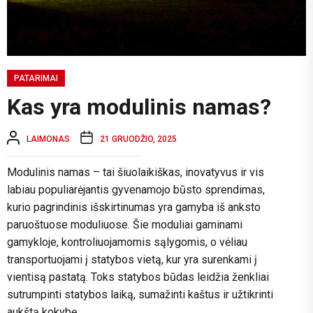
PATARIMAI
Kas yra modulinis namas?
LAIMONAS
21 GRUODŽIO, 2025
Modulinis namas – tai šiuolaikiškas, inovatyvus ir vis
labiau populiarėjantis gyvenamojo būsto sprendimas,
kurio pagrindinis išskirtinumas yra gamyba iš anksto
paruoštuose moduliuose. Šie moduliai gaminami
gamykloje, kontroliuojamomis sąlygomis, o vėliau
transportuojami į statybos vietą, kur yra surenkami į
vientisą pastatą. Toks statybos būdas leidžia ženkliai
sutrumpinti statybos laiką, sumažinti kaštus ir užtikrinti
aukštą kokybę.