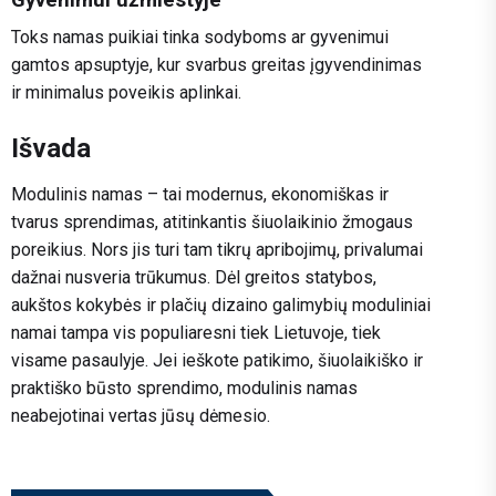
Toks namas puikiai tinka sodyboms ar gyvenimui
gamtos apsuptyje, kur svarbus greitas įgyvendinimas
ir minimalus poveikis aplinkai.
Išvada
Modulinis namas – tai modernus, ekonomiškas ir
tvarus sprendimas, atitinkantis šiuolaikinio žmogaus
poreikius. Nors jis turi tam tikrų apribojimų, privalumai
dažnai nusveria trūkumus. Dėl greitos statybos,
aukštos kokybės ir plačių dizaino galimybių moduliniai
namai tampa vis populiaresni tiek Lietuvoje, tiek
visame pasaulyje. Jei ieškote patikimo, šiuolaikiško ir
praktiško būsto sprendimo, modulinis namas
neabejotinai vertas jūsų dėmesio.