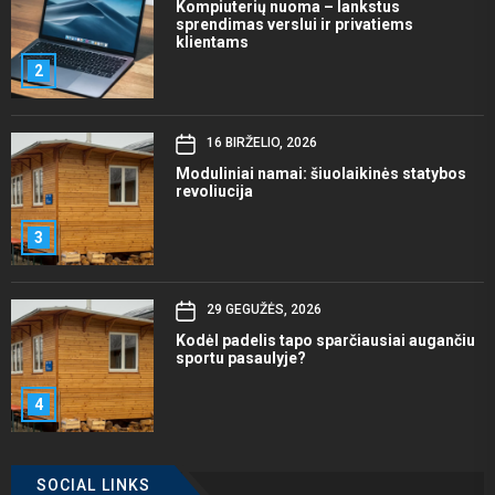
Kompiuterių nuoma – lankstus
sprendimas verslui ir privatiems
klientams
2
16 BIRŽELIO, 2026
Moduliniai namai: šiuolaikinės statybos
revoliucija
3
29 GEGUŽĖS, 2026
Kodėl padelis tapo sparčiausiai augančiu
sportu pasaulyje?
4
SOCIAL LINKS