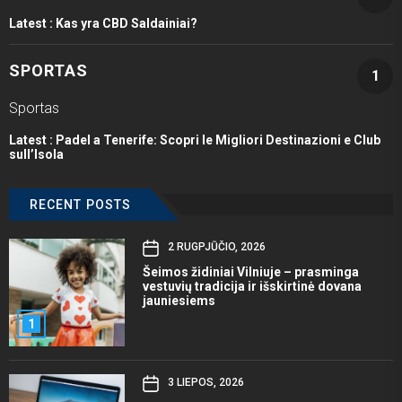
Latest :
Kas yra CBD Saldainiai?
SPORTAS
1
Sportas
Latest :
Padel a Tenerife: Scopri le Migliori Destinazioni e Club
sull’Isola
RECENT POSTS
2 RUGPJŪČIO, 2026
Šeimos židiniai Vilniuje – prasminga
vestuvių tradicija ir išskirtinė dovana
jauniesiems
1
3 LIEPOS, 2026