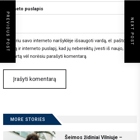
Interneto puslapis
PREVIOUS POST
NEXT POST
Noriu savo interneto naršyklėje išsaugoti vardą, el. pašto
adresą ir interneto puslapį, kad jų nebereiktų įvesti iš naujo, kai
kitą kartą vėl norėsiu parašyti komentarą.
MORE STORIES
Šeimos židiniai Vilniuje –