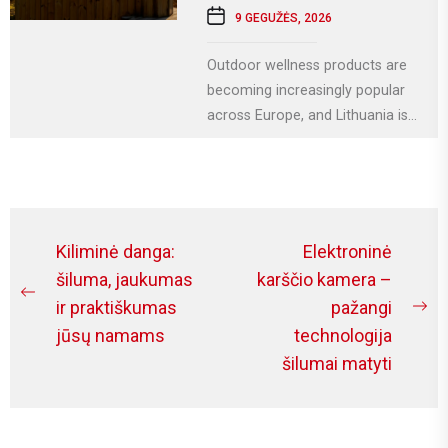
9 GEGUŽĖS, 2026
Outdoor wellness products are
becoming increasingly popular
across Europe, and Lithuania is
no exception. More homeowners
are investing in relaxation...
Navigacija
Kiliminė danga:
Elektroninė
tarp
šiluma, jaukumas
karščio kamera –
Previous
ir praktiškumas
pažangi
įrašų
Ne
post:
jūsų namams
technologija
po
šilumai matyti