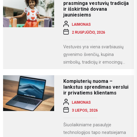
prasminga vestuvių tradicija
ir išskirtinė dovana
jauniesiems
LAIMONAS
2 RUGPJŪČIO, 2026
Vestuvės yra viena svarbiausių
gyvenimo švenčių, kupina
simbolių, tradicijų ir emocingų
akimirkų. Viena iš gražiausių ir
labiausiai vertinamų lietuviškų
Kompiuterių nuoma –
vestuvių...
lankstus sprendimas verslui
ir privatiems klientams
LAIMONAS
3 LIEPOS, 2026
Šiuolaikiniame pasaulyje
technologijos tapo neatsiejama