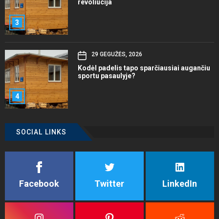
revoliucija
3
29 GEGUŽĖS, 2026
Kodėl padelis tapo sparčiausiai augančiu
sportu pasaulyje?
4
SOCIAL LINKS
Facebook
Twitter
LinkedIn