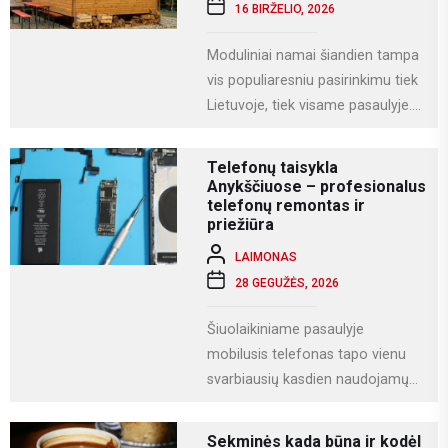
16 BIRŽELIO, 2026
Moduliniai namai šiandien tampa
vis populiaresniu pasirinkimu tiek
Lietuvoje, tiek visame pasaulyje.
Tai modernus statybos būdas, kai
namas gaminamas ne...
Telefonų taisykla
Anykščiuose – profesionalus
telefonų remontas ir
priežiūra
LAIMONAS
28 GEGUŽĖS, 2026
Šiuolaikiniame pasaulyje
mobilusis telefonas tapo vienu
svarbiausių kasdien naudojamų
įrenginių. Juo ne tik bendraujame,
bet ir dirbame, fotografuojame,
Sekminės kada būna ir kodėl