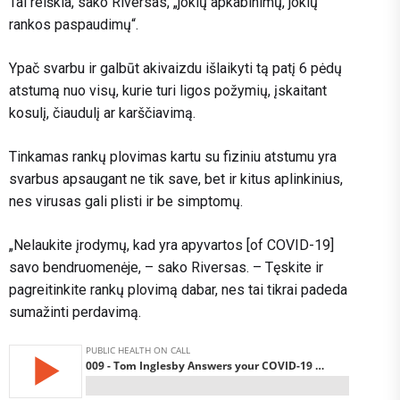
Tai reiškia, sako Riversas, „jokių apkabinimų, jokių
rankos paspaudimų“.
Ypač svarbu ir galbūt akivaizdu išlaikyti tą patį 6 pėdų
atstumą nuo visų, kurie turi ligos požymių, įskaitant
kosulį, čiaudulį ar karščiavimą.
Tinkamas rankų plovimas kartu su fiziniu atstumu yra
svarbus apsaugant ne tik save, bet ir kitus aplinkinius,
nes virusas gali plisti ir be simptomų.
„Nelaukite įrodymų, kad yra apyvartos [of COVID-19]
savo bendruomenėje, – sako Riversas. – Tęskite ir
pagreitinkite rankų plovimą dabar, nes tai tikrai padeda
sumažinti perdavimą.