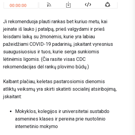
Ji rekomenduoja plauti rankas bet kuriuo metu, kai
įeinate iš lauko į patalpą, prieš valgydami ir prieš
leisdami laiką su žmonėmis, kurie yra labiau
pažeidžiami COVID-19 padarinių, įskaitant vyresnius
suaugusiuosius ir tuos, kurie serga sunkiomis
lėtinėmis ligomis. (Čia rasite visas CDC
rekomendacijas dėl rankų plovimo būdų.)
Kalbant plačiau, keletas pastarosiomis dienomis
atliktų veiksmų yra skirti skatinti socialinį atsiribojimą,
įskaitant:
Mokyklos, kolegijos ir universitetai sustabdo
asmenines klases ir pereina prie nuotolinio
internetinio mokymo