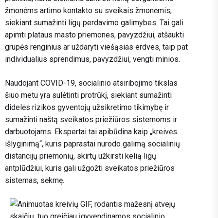
žmonėms artimo kontakto su sveikais žmonėmis,
siekiant sumažinti ligų perdavimo galimybes. Tai gali
apimti plataus masto priemones, pavyzdžiui, atšaukti
grupės renginius ar uždaryti viešąsias erdves, taip pat
individualius sprendimus, pavyzdžiui, vengti minios.
Naudojant COVID-19, socialinio atsiribojimo tikslas
šiuo metu yra sulėtinti protrūkį, siekiant sumažinti
didelės rizikos gyventojų užsikrėtimo tikimybę ir
sumažinti naštą sveikatos priežiūros sistemoms ir
darbuotojams. Ekspertai tai apibūdina kaip „kreivės
išlyginimą“, kuris paprastai nurodo galimą socialinių
distancijų priemonių, skirtų užkirsti kelią ligų
antplūdžiui, kuris gali užgožti sveikatos priežiūros
sistemas, sėkmę.