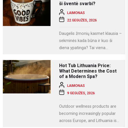
naudojamės socialiniais...
ši šventė svarbi?
LAIMONAS
22 GEGUŽĖS, 2026
Daugelis žmonių kasmet klausia –
sekminės kada būna ir kuo ši
diena ypatinga? Tai viena
svarbiausių krikščioniškų švenčių,
kuri Lietuvoje...
Hot Tub Lithuania Price:
What Determines the Cost
of a Modern Spa?
LAIMONAS
9 GEGUŽĖS, 2026
Outdoor wellness products are
becoming increasingly popular
across Europe, and Lithuania is
no exception. More homeowners