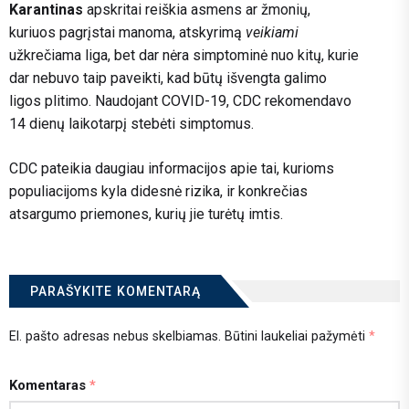
Karantinas
apskritai reiškia asmens ar žmonių,
kuriuos pagrįstai manoma, atskyrimą
veikiami
užkrečiama liga, bet dar nėra simptominė nuo kitų, kurie
dar nebuvo taip paveikti, kad būtų išvengta galimo
ligos plitimo. Naudojant COVID-19, CDC rekomendavo
14 dienų laikotarpį stebėti simptomus.
CDC pateikia daugiau informacijos apie tai, kurioms
populiacijoms kyla didesnė rizika, ir konkrečias
atsargumo priemones, kurių jie turėtų imtis.
PARAŠYKITE KOMENTARĄ
El. pašto adresas nebus skelbiamas.
Būtini laukeliai pažymėti
*
Komentaras
*