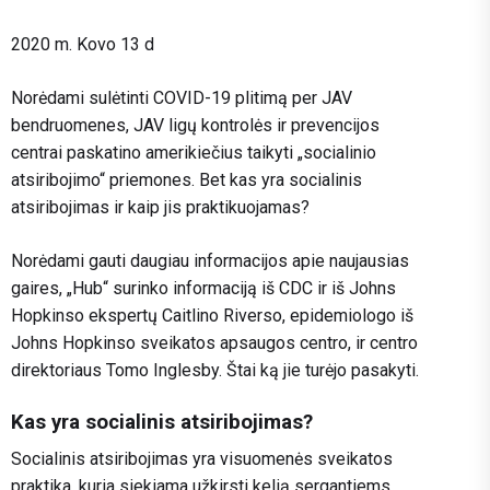
2020 m. Kovo 13 d
Norėdami sulėtinti COVID-19 plitimą per JAV
bendruomenes, JAV ligų kontrolės ir prevencijos
centrai paskatino amerikiečius taikyti „socialinio
atsiribojimo“ priemones. Bet kas yra socialinis
atsiribojimas ir kaip jis praktikuojamas?
Norėdami gauti daugiau informacijos apie naujausias
gaires, „Hub“ surinko informaciją iš CDC ir iš Johns
Hopkinso ekspertų Caitlino Riverso, epidemiologo iš
Johns Hopkinso sveikatos apsaugos centro, ir centro
direktoriaus Tomo Inglesby. Štai ką jie turėjo pasakyti.
Kas yra socialinis atsiribojimas?
Socialinis atsiribojimas yra visuomenės sveikatos
praktika, kuria siekiama užkirsti kelią sergantiems