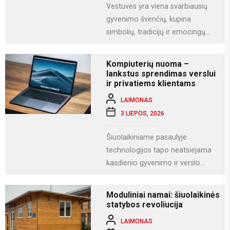
Vestuvės yra viena svarbiausių
gyvenimo švenčių, kupina
simbolių, tradicijų ir emocingų
akimirkų. Viena iš gražiausių ir
labiausiai vertinamų lietuviškų
Kompiuterių nuoma –
vestuvių...
lankstus sprendimas verslui
ir privatiems klientams
LAIMONAS
3 LIEPOS, 2026
Šiuolaikiniame pasaulyje
technologijos tapo neatsiejama
kasdienio gyvenimo ir verslo
dalimi. Kompiuteriai naudojami
darbui, mokslams, kūrybai,
Moduliniai namai: šiuolaikinės
komunikacijai ir įvairioms
statybos revoliucija
specializuotoms užduotims...
LAIMONAS