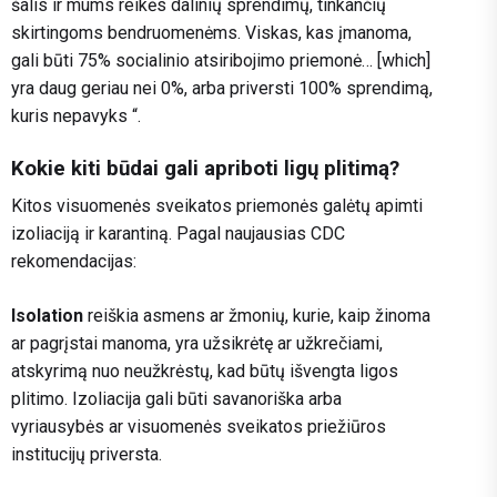
šalis ir mums reikės dalinių sprendimų, tinkančių
skirtingoms bendruomenėms. Viskas, kas įmanoma,
gali būti 75% socialinio atsiribojimo priemonė… [which]
yra daug geriau nei 0%, arba priversti 100% sprendimą,
kuris nepavyks “.
Kokie kiti būdai gali apriboti ligų plitimą?
Kitos visuomenės sveikatos priemonės galėtų apimti
izoliaciją ir karantiną. Pagal naujausias CDC
rekomendacijas:
Isolation
reiškia asmens ar žmonių, kurie, kaip žinoma
ar pagrįstai manoma, yra užsikrėtę ar užkrečiami,
atskyrimą nuo neužkrėstų, kad būtų išvengta ligos
plitimo. Izoliacija gali būti savanoriška arba
vyriausybės ar visuomenės sveikatos priežiūros
institucijų priversta.