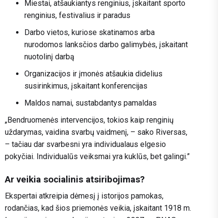
Miestai, atšaukiantys renginius, įskaitant sporto
renginius, festivalius ir paradus
Darbo vietos, kuriose skatinamos arba
nurodomos lanksčios darbo galimybės, įskaitant
nuotolinį darbą
Organizacijos ir įmonės atšaukia didelius
susirinkimus, įskaitant konferencijas
Maldos namai, sustabdantys pamaldas
„Bendruomenės intervencijos, tokios kaip renginių
uždarymas, vaidina svarbų vaidmenį, – sako Riversas,
– tačiau dar svarbesni yra individualaus elgesio
pokyčiai. Individualūs veiksmai yra kuklūs, bet galingi.”
Ar veikia socialinis atsiribojimas?
Ekspertai atkreipia dėmesį į istorijos pamokas,
rodančias, kad šios priemonės veikia, įskaitant 1918 m.