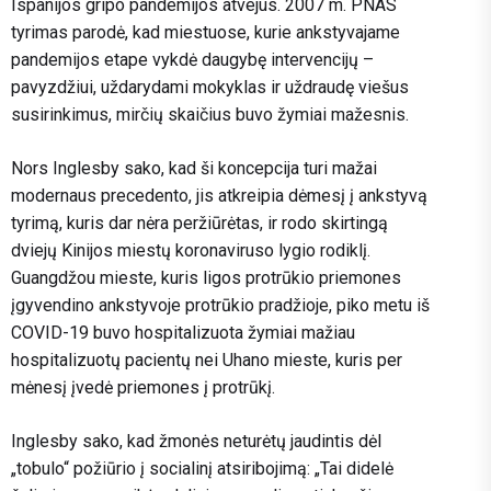
Ispanijos gripo pandemijos atvejus. 2007 m. PNAS
tyrimas parodė, kad miestuose, kurie ankstyvajame
pandemijos etape vykdė daugybę intervencijų –
pavyzdžiui, uždarydami mokyklas ir uždraudę viešus
susirinkimus, mirčių skaičius buvo žymiai mažesnis.
Nors Inglesby sako, kad ši koncepcija turi mažai
modernaus precedento, jis atkreipia dėmesį į ankstyvą
tyrimą, kuris dar nėra peržiūrėtas, ir rodo skirtingą
dviejų Kinijos miestų koronaviruso lygio rodiklį.
Guangdžou mieste, kuris ligos protrūkio priemones
įgyvendino ankstyvoje protrūkio pradžioje, piko metu iš
COVID-19 buvo hospitalizuota žymiai mažiau
hospitalizuotų pacientų nei Uhano mieste, kuris per
mėnesį įvedė priemones į protrūkį.
Inglesby sako, kad žmonės neturėtų jaudintis dėl
„tobulo“ požiūrio į socialinį atsiribojimą: „Tai didelė