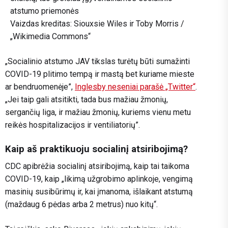
Vaizdas
kreditas
: Siouxsie Wiles ir Toby Morris /
„Wikimedia Commons“
„Socialinio atstumo JAV tikslas turėtų būti sumažinti
COVID-19 plitimo tempą ir mastą bet kuriame mieste
ar bendruomenėje”,
Inglesby neseniai parašė „Twitter“
.
„Jei taip gali atsitikti, tada bus mažiau žmonių,
sergančių liga, ir mažiau žmonių, kuriems vienu metu
reikės hospitalizacijos ir ventiliatorių”.
Kaip aš praktikuoju socialinį atsiribojimą?
CDC apibrėžia socialinį atsiribojimą, kaip tai taikoma
COVID-19, kaip „likimą užgrobimo aplinkoje, vengimą
masinių susibūrimų ir, kai įmanoma, išlaikant atstumą
(maždaug 6 pėdas arba 2 metrus) nuo kitų“.