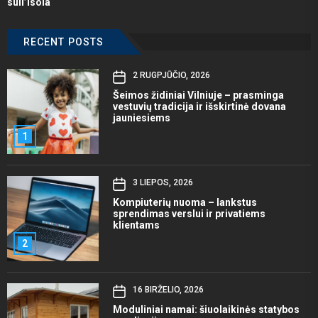
sull’Isola
RECENT POSTS
2 RUGPJŪČIO, 2026
Šeimos židiniai Vilniuje – prasminga
vestuvių tradicija ir išskirtinė dovana
jauniesiems
1
3 LIEPOS, 2026
Kompiuterių nuoma – lankstus
sprendimas verslui ir privatiems
klientams
2
16 BIRŽELIO, 2026
Moduliniai namai: šiuolaikinės statybos