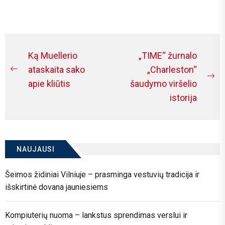
are investing in relaxation...
Navigacija
Ką Muellerio
„TIME“ žurnalo
tarp
ataskaita sako
„Charleston“
Previous
Ne
apie kliūtis
šaudymo viršelio
įrašų
post:
po
istorija
NAUJAUSI
Šeimos židiniai Vilniuje – prasminga vestuvių tradicija ir
išskirtinė dovana jauniesiems
Kompiuterių nuoma – lankstus sprendimas verslui ir