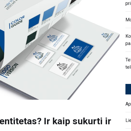
pr
Mo
Ko
pa
Te
te
Ap
ntitetas? Ir kaip sukurti ir
Li