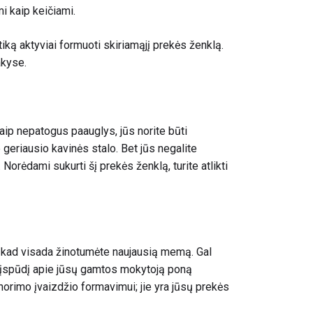
mi kaip keičiami.
iką aktyviai formuoti skiriamąjį prekės ženklą.
akyse.
ip nepatogus paauglys, jūs norite būti
 geriausio kavinės stalo. Bet jūs negalite
. Norėdami sukurti šį prekės ženklą, turite atlikti
s, kad visada žinotumėte naujausią memą. Gal
 įspūdį apie jūsų gamtos mokytoją poną
 norimo įvaizdžio formavimui; jie yra jūsų prekės