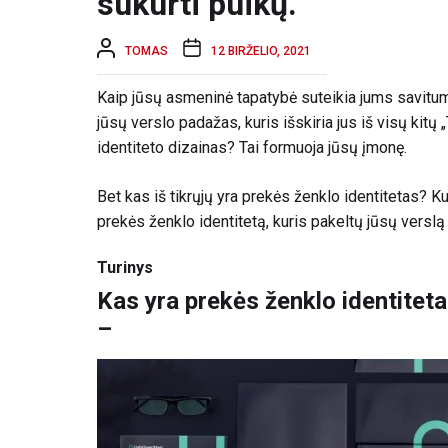
sukurti puikų.
TOMAS
12 BIRŽELIO, 2021
Kaip jūsų asmeninė tapatybė suteikia jums savitum
jūsų verslo padažas, kuris išskiria jus iš visų kitų „
identiteto dizainas? Tai formuoja jūsų įmonę.
Bet kas iš tikrųjų yra prekės ženklo identitetas? Ku
prekės ženklo identitetą, kuris pakeltų jūsų verslą į
Turinys
Kas yra prekės ženklo identitet
–