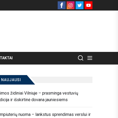
Facebook
Instagram
Twitter
Youtube
TAKTAI
NAUJAUSI
imos židiniai Vilniuje – prasminga vestuvių
adicija ir išskirtinė dovana jauniesiems
mpiuterių nuoma – lankstus sprendimas verslui ir