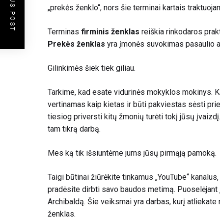
PREVIOUS POST
„prekės ženklo“, nors šie terminai kartais traktuoja
Terminas
firminis ženklas
reiškia rinkodaros prakt
Prekės ženklas
yra įmonės suvokimas pasaulio 
Gilinkimės šiek tiek giliau.
Tarkime, kad esate vidurinės mokyklos mokinys. Ka
vertinamas kaip kietas ir būti pakviestas sėsti prie
tiesiog priversti kitų žmonių turėti tokį jūsų įvaizdį
tam tikrą darbą.
Mes ką tik išsiuntėme jums jūsų pirmąją pamoką.
Taigi būtinai žiūrėkite tinkamus „YouTube“ kanalu
pradėsite dirbti savo baudos metimą. Puoselėjant
Archibaldą. Šie veiksmai yra darbas, kurį atliekate
ženklas.