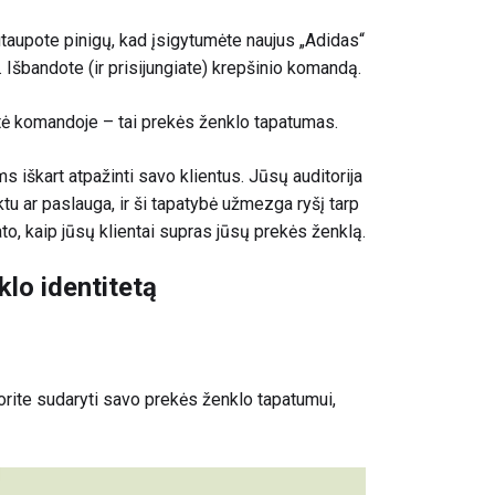
. Sutaupote pinigų, kad įsigytumėte naujus „Adidas“
. Išbandote (ir prisijungiate) krepšinio komandą.
stė komandoje – tai prekės ženklo tapatumas.
s iškart atpažinti savo klientus. Jūsų auditorija
u ar paslauga, ir ši tapatybė užmezga ryšį tarp
tato, kaip jūsų klientai supras jūsų prekės ženklą.
klo identitetą
rite sudaryti savo prekės ženklo tapatumui,