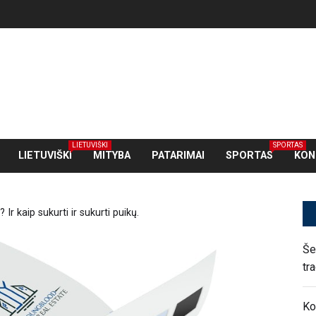
LIETUVIŠKI
SPORTAS
LIETUVIŠKI
MITYBA
PATARIMAI
SPORTAS
KON
Ir kaip sukurti ir sukurti puikų.
Še
tr
Ko