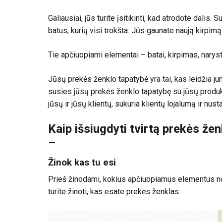
Galiausiai, jūs turite įsitikinti, kad atrodote dalis
batus, kurių visi trokšta. Jūs gaunate naują kirpimą
Tie apčiuopiami elementai – batai, kirpimas, nary
Jūsų prekės ženklo tapatybė yra tai, kas leidžia jum
susies jūsų prekės ženklo tapatybę su jūsų produkt
jūsų ir jūsų klientų, sukuria klientų lojalumą ir nus
Kaip išsiugdyti tvirtą prekės žen
–
Žinok kas tu esi
Prieš žinodami, kokius apčiuopiamus elementus no
turite žinoti, kas esate prekės ženklas.