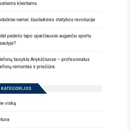
ivatiems klientams
duliniai namai: šiuolaikinės statybos revoliucija
dėl padelis tapo sparčiausiai augančiu sportu
saulyje?
lefonų taisykla Anykščiuose – profesionalus
lefonų remontas ir priežiūra
KATEGORIJOS
ie viską
etuva