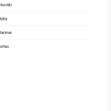
etuviški
tyba
tarimai
ortas