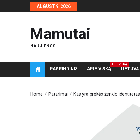
Skip
AUGUST 9, 2026
to
the
content
Mamutai
NAUJIENOS
APIE VISKĄ
PAGRINDINIS
APIE VISKĄ
LIETUVA
Home
Patarimai
Kas yra prekės ženklo identitetas? 