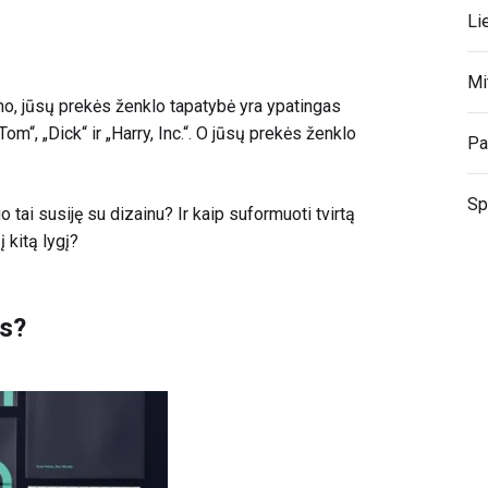
Li
Mi
o, jūsų prekės ženklo tapatybė yra ypatingas
Tom“, „Dick“ ir „Harry, Inc.“. O jūsų prekės ženklo
Pa
Sp
o tai susiję su dizainu? Ir kaip suformuoti tvirtą
 kitą lygį?
as?