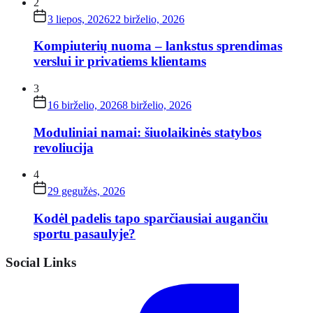
2
3 liepos, 2026
22 birželio, 2026
Kompiuterių nuoma – lankstus sprendimas
verslui ir privatiems klientams
3
16 birželio, 2026
8 birželio, 2026
Moduliniai namai: šiuolaikinės statybos
revoliucija
4
29 gegužės, 2026
Kodėl padelis tapo sparčiausiai augančiu
sportu pasaulyje?
Social Links