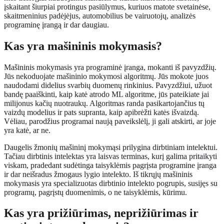
įskaitant šiurpiai protingus pasiūlymus, kuriuos matote svetainėse,
skaitmeninius padėjėjus, automobilius be vairuotojų, analizės
programinę įrangą ir dar daugiau.
Kas yra mašininis mokymasis?
Mašininis mokymasis yra programinė įranga, mokanti iš pavyzdžių.
Jūs nekoduojate mašininio mokymosi algoritmų. Jūs mokote juos
naudodami didelius svarbių duomenų rinkinius. Pavyzdžiui, užuot
bandę paaiškinti, kaip katė atrodo ML algoritme, jūs pateikiate jai
milijonus kačių nuotraukų. Algoritmas randa pasikartojančius tų
vaizdų modelius ir pats supranta, kaip apibrėžti katės išvaizdą.
Vėliau, parodžius programai naują paveikslėlį, ji gali atskirti, ar joje
yra katė, ar ne.
Daugelis žmonių mašininį mokymąsi prilygina dirbtiniam intelektui.
Tačiau dirbtinis intelektas yra laisvas terminas, kurį galima pritaikyti
viskam, pradedant sudėtinga taisyklėmis pagrįsta programine įranga
ir dar neišradus žmogaus lygio intelekto. Iš tikrųjų mašininis
mokymasis yra specializuotas dirbtinio intelekto pogrupis, susijęs su
programų, pagrįstų duomenimis, o ne taisyklėmis, kūrimu.
Kas yra prižiūrimas, neprižiūrimas ir