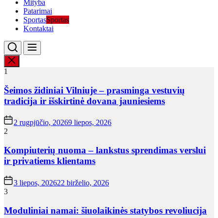
Mityba
Patarimai
Sportas
Sportas
Kontaktai
1
Šeimos židiniai Vilniuje – prasminga vestuvių
tradicija ir išskirtinė dovana jauniesiems
2 rugpjūčio, 2026
9 liepos, 2026
2
Kompiuterių nuoma – lankstus sprendimas verslui
ir privatiems klientams
3 liepos, 2026
22 birželio, 2026
3
Moduliniai namai: šiuolaikinės statybos revoliucija