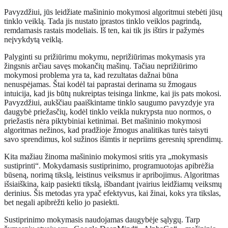
Pavyzdžiui, jūs leidžiate mašininio mokymosi algoritmui stebėti jūsų
tinklo veiklą. Tada jis nustato įprastos tinklo veiklos pagrindą,
remdamasis rastais modeliais. Iš ten, kai tik jis ištirs ir pažymės
neįvykdytą veiklą.
Palyginti su prižiūrimu mokymu, neprižiūrimas mokymasis yra
žingsnis arčiau savęs mokančių mašinų. Tačiau neprižiūrimo
mokymosi problema yra ta, kad rezultatas dažnai būna
nenuspėjamas. Štai kodėl tai paprastai derinama su žmogaus
intuicija, kad jis būtų nukreiptas teisinga linkme, kai jis pats mokosi.
Pavyzdžiui, aukščiau paaiškintame tinklo saugumo pavyzdyje yra
daugybė priežasčių, kodėl tinklo veikla nukrypsta nuo normos, o
priežastis nėra piktybiniai ketinimai. Bet mašininio mokymosi
algoritmas nežinos, kad pradžioje žmogus analitikas turės taisyti
savo sprendimus, kol sužinos išimtis ir nepriims geresnių sprendimų.
Kita mažiau žinoma mašininio mokymosi sritis yra „mokymasis
sustiprinti“. Mokydamasis sustiprinimo, programuotojas apibrėžia
būseną, norimą tikslą, leistinus veiksmus ir apribojimus. Algoritmas
išsiaiškina, kaip pasiekti tikslą, išbandant įvairius leidžiamų veiksmų
derinius. Šis metodas yra ypač efektyvus, kai žinai, koks yra tikslas,
bet negali apibrėžti kelio jo pasiekti.
Sustiprinimo mokymasis naudojamas daugybėje sąlygų. Tarp