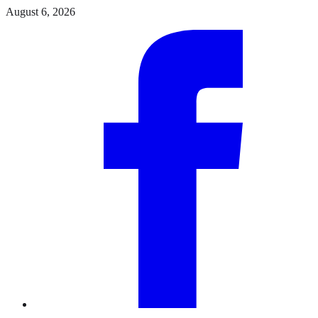
Skip
August 6, 2026
to
Facebook
the
content
Instagram