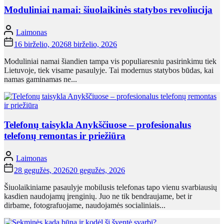
Moduliniai namai: šiuolaikinės statybos revoliucija
Laimonas
16 birželio, 2026
8 birželio, 2026
Moduliniai namai šiandien tampa vis populiaresniu pasirinkimu tiek
Lietuvoje, tiek visame pasaulyje. Tai modernus statybos būdas, kai
namas gaminamas ne...
Telefonų taisykla Anykščiuose – profesionalus
telefonų remontas ir priežiūra
Laimonas
28 gegužės, 2026
20 gegužės, 2026
Šiuolaikiniame pasaulyje mobilusis telefonas tapo vienu svarbiausių
kasdien naudojamų įrenginių. Juo ne tik bendraujame, bet ir
dirbame, fotografuojame, naudojamės socialiniais...