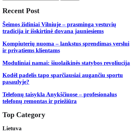
Recent Post
Šeimos židiniai Vilniuje – prasminga vestuvių
tradicija ir išskirtinė dovana jauniesiems
Kompiuterių nuoma – lankstus sprendimas verslui
ir privatiems klientams
Moduliniai namai: šiuolaikinės statybos revoliucija
Kodėl padelis tapo sparčiausiai augančiu sportu
pasaulyje?
Telefonų taisykla Anykščiuose – profesionalus
telefonų remontas ir priežiūra
Top Category
Lietuva