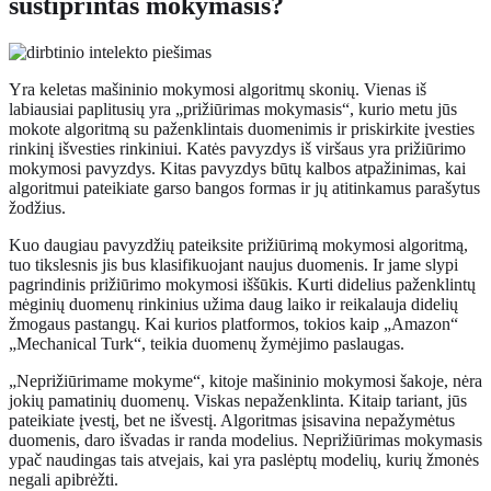
sustiprintas mokymasis?
Yra keletas mašininio mokymosi algoritmų skonių. Vienas iš
labiausiai paplitusių yra „prižiūrimas mokymasis“, kurio metu jūs
mokote algoritmą su paženklintais duomenimis ir priskirkite įvesties
rinkinį išvesties rinkiniui. Katės pavyzdys iš viršaus yra prižiūrimo
mokymosi pavyzdys. Kitas pavyzdys būtų kalbos atpažinimas, kai
algoritmui pateikiate garso bangos formas ir jų atitinkamus parašytus
žodžius.
Kuo daugiau pavyzdžių pateiksite prižiūrimą mokymosi algoritmą,
tuo tikslesnis jis bus klasifikuojant naujus duomenis. Ir jame slypi
pagrindinis prižiūrimo mokymosi iššūkis. Kurti didelius paženklintų
mėginių duomenų rinkinius užima daug laiko ir reikalauja didelių
žmogaus pastangų. Kai kurios platformos, tokios kaip „Amazon“
„Mechanical Turk“, teikia duomenų žymėjimo paslaugas.
„Neprižiūrimame mokyme“, kitoje mašininio mokymosi šakoje, nėra
jokių pamatinių duomenų. Viskas nepaženklinta. Kitaip tariant, jūs
pateikiate įvestį, bet ne išvestį. Algoritmas įsisavina nepažymėtus
duomenis, daro išvadas ir randa modelius. Neprižiūrimas mokymasis
ypač naudingas tais atvejais, kai yra paslėptų modelių, kurių žmonės
negali apibrėžti.