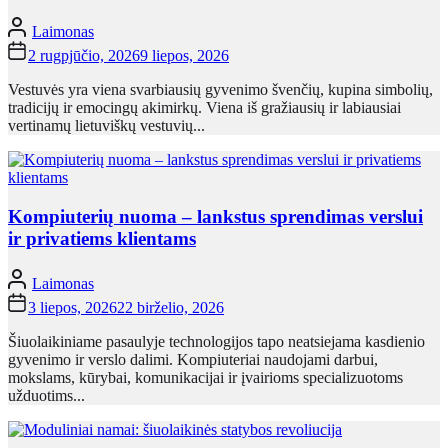
Laimonas
2 rugpjūčio, 2026
9 liepos, 2026
Vestuvės yra viena svarbiausių gyvenimo švenčių, kupina simbolių,
tradicijų ir emocingų akimirkų. Viena iš gražiausių ir labiausiai
vertinamų lietuviškų vestuvių...
Kompiuterių nuoma – lankstus sprendimas verslui
ir privatiems klientams
Laimonas
3 liepos, 2026
22 birželio, 2026
Šiuolaikiniame pasaulyje technologijos tapo neatsiejama kasdienio
gyvenimo ir verslo dalimi. Kompiuteriai naudojami darbui,
mokslams, kūrybai, komunikacijai ir įvairioms specializuotoms
užduotims...