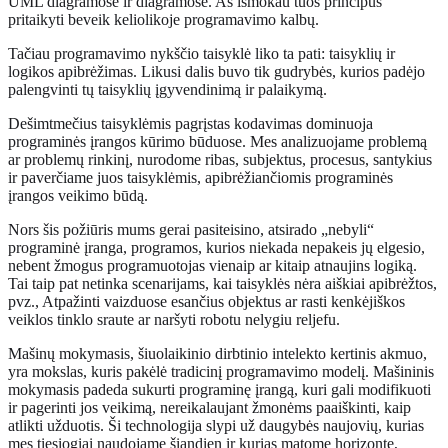
UML diagramose ir diagramose. Aš išmokau tuos principus
pritaikyti beveik keliolikoje programavimo kalbų.
Tačiau programavimo nykščio taisyklė liko ta pati: taisyklių ir
logikos apibrėžimas. Likusi dalis buvo tik gudrybės, kurios padėjo
palengvinti tų taisyklių įgyvendinimą ir palaikymą.
Dešimtmečius taisyklėmis pagrįstas kodavimas dominuoja
programinės įrangos kūrimo būduose. Mes analizuojame problemą
ar problemų rinkinį, nurodome ribas, subjektus, procesus, santykius
ir paverčiame juos taisyklėmis, apibrėžiančiomis programinės
įrangos veikimo būdą.
Nors šis požiūris mums gerai pasiteisino, atsirado „nebyli“
programinė įranga, programos, kurios niekada nepakeis jų elgesio,
nebent žmogus programuotojas vienaip ar kitaip atnaujins logiką.
Tai taip pat netinka scenarijams, kai taisyklės nėra aiškiai apibrėžtos,
pvz., Atpažinti vaizduose esančius objektus ar rasti kenkėjiškos
veiklos tinklo sraute ar naršyti robotu nelygiu reljefu.
Mašinų mokymasis, šiuolaikinio dirbtinio intelekto kertinis akmuo,
yra mokslas, kuris pakėlė tradicinį programavimo modelį. Mašininis
mokymasis padeda sukurti programinę įrangą, kuri gali modifikuoti
ir pagerinti jos veikimą, nereikalaujant žmonėms paaiškinti, kaip
atlikti užduotis. Ši technologija slypi už daugybės naujovių, kurias
mes tiesiogiai naudojame šiandien ir kurias matome horizonte,