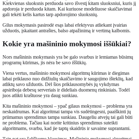
Kiekvienas sluoksnis perduoda savo išvestį kitam sluoksniui, kuris jį
apdoroja ir perduoda kitam. Kai kuriuose modeliuose skaičiavimai
gali tekėti kelis kartus tarp apdorojimo sluoksnių.
Gilus mokymasis pasirodė esąs labai efektyvus atliekant įvairias
užduotis, įskaitant antraštes, balso atpažinimą ir vertimą kalbomis.
Kokie yra mašininio mokymosi iššūkiai?
Nors mašininis mokymasis yra be galo svarbus ir lemiamas būsimų
programų kūrimas, jis nėra be savo iššūkių.
Viena vertus, mašininio mokymosi algoritmų kūrimas ir diegimas
labai priklauso nuo didžiulių skaičiavimo ir saugojimo išteklių, kad
atliktų savo užduotis. Dėl šios priklausomybės jų vykdymas
apsiriboja debesų serveriais ir dideliais duomenų rinkiniais. Todėl
juos atlikti kraštuose yra daug sunkiau.
Kita mašininio mokymosi – ypač gilaus mokymosi – problema yra
neskaidrumas. Kai algoritmai tampa vis sudėtingesni, paaiškinti jų
priimamus sprendimus tampa sunkiau. Daugeliu atvejų tai gali būti
ne problema. Tačiau kai norite kritinius sprendimus suteikti
algoritmams, svarbu, kad jie taptų skaidrūs ir savaime suprantami.
Taip pat yra šališkumo klausimas. Mašininio mokymosi algoritmai