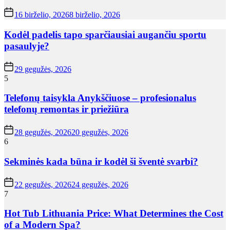
16 birželio, 2026
8 birželio, 2026
Kodėl padelis tapo sparčiausiai augančiu sportu
pasaulyje?
29 gegužės, 2026
5
Telefonų taisykla Anykščiuose – profesionalus
telefonų remontas ir priežiūra
28 gegužės, 2026
20 gegužės, 2026
6
Sekminės kada būna ir kodėl ši šventė svarbi?
22 gegužės, 2026
24 gegužės, 2026
7
Hot Tub Lithuania Price: What Determines the Cost
of a Modern Spa?