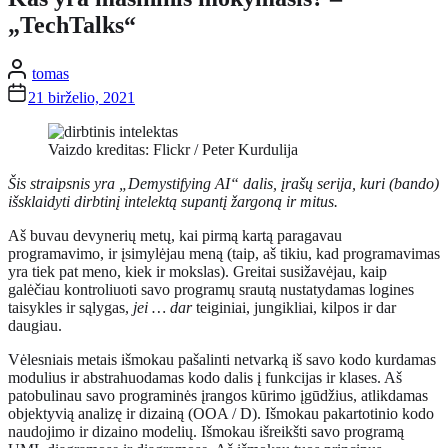
„TechTalks“
tomas
21 birželio, 2021
Vaizdo kreditas: Flickr / Peter Kurdulija
Šis straipsnis yra „Demystifying AI“ dalis, įrašų serija, kuri (bando)
išsklaidyti dirbtinį intelektą supantį žargoną ir mitus.
Aš buvau devynerių metų, kai pirmą kartą paragavau
programavimo, ir įsimylėjau meną (taip, aš tikiu, kad programavimas
yra tiek pat meno, kiek ir mokslas). Greitai susižavėjau, kaip
galėčiau kontroliuoti savo programų srautą nustatydamas logines
taisykles ir sąlygas,
jei … dar
teiginiai, jungikliai, kilpos ir dar
daugiau.
Vėlesniais metais išmokau pašalinti netvarką iš savo kodo kurdamas
modulius ir abstrahuodamas kodo dalis į funkcijas ir klases. Aš
patobulinau savo programinės įrangos kūrimo įgūdžius, atlikdamas
objektyvią analizę ir dizainą (OOA / D). Išmokau pakartotinio kodo
naudojimo ir dizaino modelių. Išmokau išreikšti savo programą