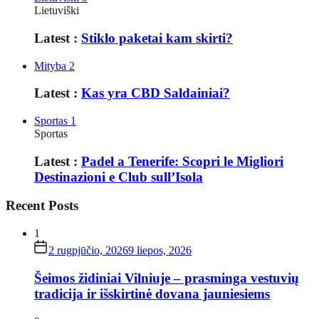
Lietuviški
Latest :
Stiklo paketai kam skirti?
Mityba
2
Latest :
Kas yra CBD Saldainiai?
Sportas
1
Sportas
Latest :
Padel a Tenerife: Scopri le Migliori
Destinazioni e Club sull’Isola
Recent Posts
1
2 rugpjūčio, 2026
9 liepos, 2026
Šeimos židiniai Vilniuje – prasminga vestuvių
tradicija ir išskirtinė dovana jauniesiems