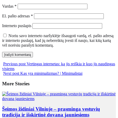
Vardas
*
El. pašto adresas
*
Interneto puslapis
Noriu savo interneto naršyklėje išsaugoti vardą, el. pašto adresą
ir interneto puslapį, kad jų nebereiktų įvesti iš naujo, kai kitą kartą
vėl norėsiu parašyti komentarą.
Previous post
Vertingas internetas: ką jis reiškia ir kuo jis naudingas
visiems
Next post
Kas yra minimalizmas? | Minimalistai
More Stories
Šeimos židiniai Vilniuje – prasminga vestuvių
tradicija ir išskirtinė dovana jauniesiems