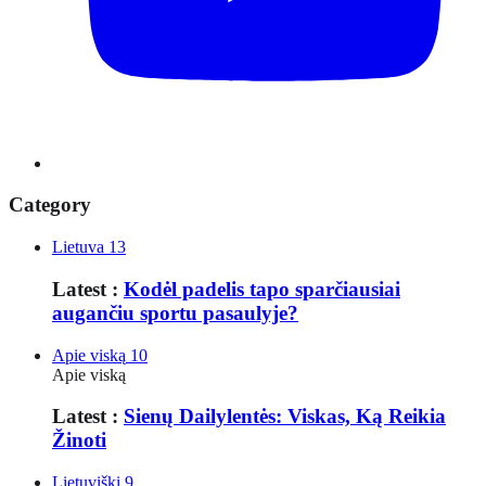
Category
Lietuva
13
Latest :
Kodėl padelis tapo sparčiausiai
augančiu sportu pasaulyje?
Apie viską
10
Apie viską
Latest :
Sienų Dailylentės: Viskas, Ką Reikia
Žinoti
Lietuviški
9