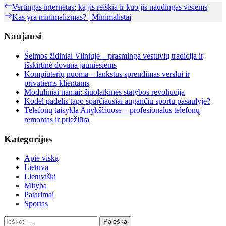
Navigacija
Previous
Vertingas internetas: ką jis reiškia ir kuo jis naudingas visiems
post:
Next
Kas yra minimalizmas? | Minimalistai
tarp
post:
įrašų
Naujausi
Šeimos židiniai Vilniuje – prasminga vestuvių tradicija ir
išskirtinė dovana jauniesiems
Kompiuterių nuoma – lankstus sprendimas verslui ir
privatiems klientams
Moduliniai namai: šiuolaikinės statybos revoliucija
Kodėl padelis tapo sparčiausiai augančiu sportu pasaulyje?
Telefonų taisykla Anykščiuose – profesionalus telefonų
remontas ir priežiūra
Kategorijos
Apie viską
Lietuva
Lietuviški
Mityba
Patarimai
Sportas
Ieškoti: