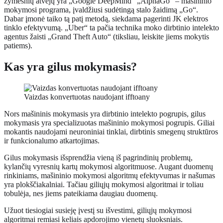
žymesnių atvejų yra „Google DeepMind“ „AlphaGo“ – mašininio
mokymosi programa, įvaldžiusi sudėtingą stalo žaidimą „Go“.
Dabar įmonė taiko tą patį metodą, siekdama pagerinti JK elektros
tinklo efektyvumą. „Uber“ ta pačia technika moko dirbtinio intelekto
agentus žaisti „Grand Theft Auto“ (tiksliau, leiskite jiems mokytis
patiems).
Kas yra gilus mokymasis?
Vaizdas konvertuotas naudojant ifftoany
Nors mašininis mokymasis yra dirbtinio intelekto pogrupis, gilus
mokymasis yra specializuotas mašininio mokymosi pogrupis. Giliai
mokantis naudojami neuroniniai tinklai, dirbtinis smegenų struktūros
ir funkcionalumo atkartojimas.
Gilus mokymasis išsprendžia vieną iš pagrindinių problemų,
kylančių vyresnių kartų mokymosi algoritmuose. Augant duomenų
rinkiniams, mašininio mokymosi algoritmų efektyvumas ir našumas
yra plokščiakalniai. Tačiau giliųjų mokymosi algoritmai ir toliau
tobulėja, nes jiems pateikiama daugiau duomenų.
Užuot tiesiogiai susieję įvestį su išvestimi, giliųjų mokymosi
algoritmai remiasi keliais apdorojimo vienetų sluoksniais.