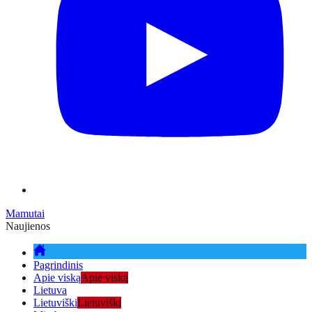
Mamutai
Naujienos
Pagrindinis
Apie viską
Apie viską
Lietuva
Lietuviški
Lietuviški