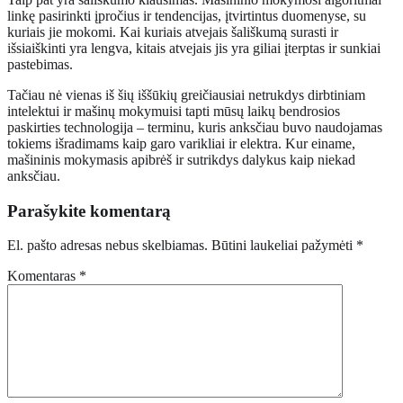
linkę pasirinkti įpročius ir tendencijas, įtvirtintus duomenyse, su
kuriais jie mokomi. Kai kuriais atvejais šališkumą surasti ir
išsiaiškinti yra lengva, kitais atvejais jis yra giliai įterptas ir sunkiai
pastebimas.
Tačiau nė vienas iš šių iššūkių greičiausiai netrukdys dirbtiniam
intelektui ir mašinų mokymuisi tapti mūsų laikų bendrosios
paskirties technologija – terminu, kuris anksčiau buvo naudojamas
tokiems išradimams kaip garo varikliai ir elektra. Kur einame,
mašininis mokymasis apibrėš ir sutrikdys dalykus kaip niekad
anksčiau.
Parašykite komentarą
El. pašto adresas nebus skelbiamas.
Būtini laukeliai pažymėti
*
Komentaras
*