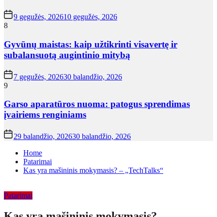
9 gegužės, 2026
10 gegužės, 2026
8
Gyvūnų maistas: kaip užtikrinti visavertę ir
subalansuotą augintinio mitybą
7 gegužės, 2026
30 balandžio, 2026
9
Garso aparatūros nuoma: patogus sprendimas
įvairiems renginiams
29 balandžio, 2026
30 balandžio, 2026
Home
Patarimai
Kas yra mašininis mokymasis? – „TechTalks“
Patarimai
Kas yra mašininis mokymasis? –