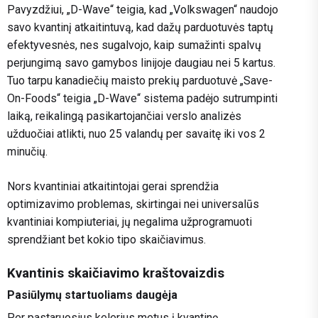
Pavyzdžiui, „D-Wave“ teigia, kad „Volkswagen“ naudojo
savo kvantinį atkaitintuvą, kad dažų parduotuvės taptų
efektyvesnės, nes sugalvojo, kaip sumažinti spalvų
perjungimą savo gamybos linijoje daugiau nei 5 kartus.
Tuo tarpu kanadiečių maisto prekių parduotuvė „Save-
On-Foods“ teigia „D-Wave“ sistema padėjo sutrumpinti
laiką, reikalingą pasikartojančiai verslo analizės
užduočiai atlikti, nuo 25 valandų per savaitę iki vos 2
minučių.
Nors kvantiniai atkaitintojai gerai sprendžia
optimizavimo problemas, skirtingai nei universalūs
kvantiniai kompiuteriai, jų negalima užprogramuoti
sprendžiant bet kokio tipo skaičiavimus.
Kvantinis skaičiavimo kraštovaizdis
Pasiūlymų startuoliams daugėja
Per pastaruosius kelerius metus į kvantinę