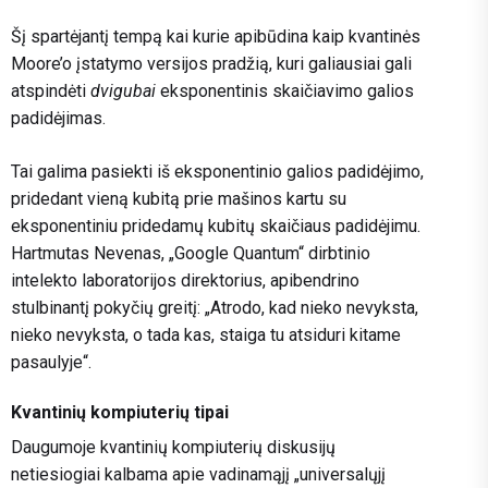
Šį spartėjantį tempą kai kurie apibūdina kaip kvantinės
Moore’o įstatymo versijos pradžią, kuri galiausiai gali
atspindėti
dvigubai
eksponentinis skaičiavimo galios
padidėjimas.
Tai galima pasiekti iš eksponentinio galios padidėjimo,
pridedant vieną kubitą prie mašinos kartu su
eksponentiniu pridedamų kubitų skaičiaus padidėjimu.
Hartmutas Nevenas, „Google Quantum“ dirbtinio
intelekto laboratorijos direktorius, apibendrino
stulbinantį pokyčių greitį: „Atrodo, kad nieko nevyksta,
nieko nevyksta, o tada kas, staiga tu atsiduri kitame
pasaulyje“.
Kvantinių kompiuterių tipai
Daugumoje kvantinių kompiuterių diskusijų
netiesiogiai kalbama apie vadinamąjį „universalųjį