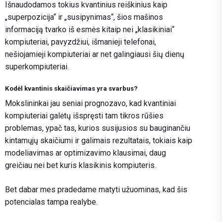
Išnaudodamos tokius kvantinius reiškinius kaip
„superpozicija“ ir „susipynimas“, šios mašinos
informaciją tvarko iš esmės kitaip nei „klasikiniai“
kompiuteriai, pavyzdžiui, išmanieji telefonai,
nešiojamieji kompiuteriai ar net galingiausi šių dienų
superkompiuteriai.
Kodėl kvantinis skaičiavimas yra svarbus?
Mokslininkai jau seniai prognozavo, kad kvantiniai
kompiuteriai galėtų išspręsti tam tikros rūšies
problemas, ypač tas, kurios susijusios su bauginančiu
kintamųjų skaičiumi ir galimais rezultatais, tokiais kaip
modeliavimas ar optimizavimo klausimai, daug
greičiau nei bet kuris klasikinis kompiuteris.
Bet dabar mes pradedame matyti užuominas, kad šis
potencialas tampa realybe.