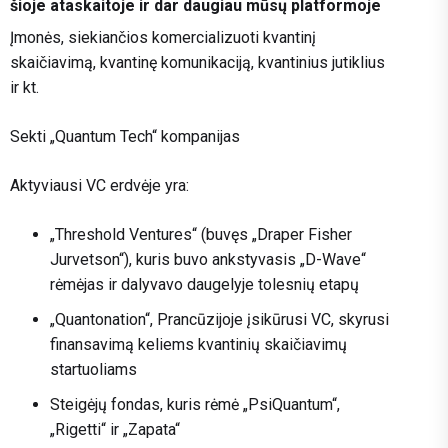
šioje ataskaitoje ir dar daugiau mūsų platformoje
Įmonės, siekiančios komercializuoti kvantinį
skaičiavimą, kvantinę komunikaciją, kvantinius jutiklius
ir kt.
Sekti „Quantum Tech“ kompanijas
Aktyviausi VC erdvėje yra:
„Threshold Ventures“ (buvęs „Draper Fisher
Jurvetson“), kuris buvo ankstyvasis „D-Wave“
rėmėjas ir dalyvavo daugelyje tolesnių etapų
„Quantonation“, Prancūzijoje įsikūrusi VC, skyrusi
finansavimą keliems kvantinių skaičiavimų
startuoliams
Steigėjų fondas, kuris rėmė „PsiQuantum“,
„Rigetti“ ir „Zapata“