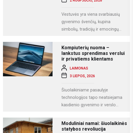
2 RUGPJŪČIO, 2026
Vestuvės yra viena svarbiausių
gyvenimo švenčių, kupina
simbolių, tradicijų ir emocingų
akimirkų. Viena iš gražiausių ir
labiausiai vertinamų lietuviškų
Kompiuterių nuoma –
vestuvių...
lankstus sprendimas verslui
ir privatiems klientams
LAIMONAS
3 LIEPOS, 2026
Šiuolaikiniame pasaulyje
technologijos tapo neatsiejama
kasdienio gyvenimo ir verslo
dalimi. Kompiuteriai naudojami
darbui, mokslams, kūrybai,
Moduliniai namai: šiuolaikinės
komunikacijai ir įvairioms
statybos revoliucija