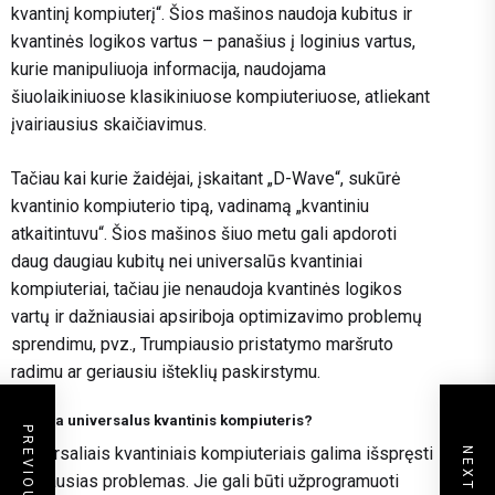
kvantinį kompiuterį“. Šios mašinos naudoja kubitus ir
kvantinės logikos vartus – panašius į loginius vartus,
kurie manipuliuoja informacija, naudojama
šiuolaikiniuose klasikiniuose kompiuteriuose, atliekant
įvairiausius skaičiavimus.
Tačiau kai kurie žaidėjai, įskaitant „D-Wave“, sukūrė
kvantinio kompiuterio tipą, vadinamą „kvantiniu
atkaitintuvu“. Šios mašinos šiuo metu gali apdoroti
daug daugiau kubitų nei universalūs kvantiniai
kompiuteriai, tačiau jie nenaudoja kvantinės logikos
vartų ir dažniausiai apsiriboja optimizavimo problemų
sprendimu, pvz., Trumpiausio pristatymo maršruto
radimu ar geriausiu išteklių paskirstymu.
Kas yra universalus kvantinis kompiuteris?
Universaliais kvantiniais kompiuteriais galima išspręsti
įvairiausias problemas. Jie gali būti užprogramuoti