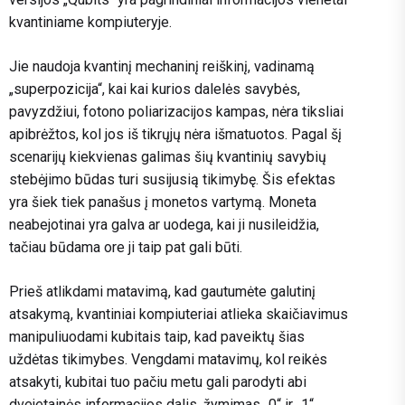
kvantiniame kompiuteryje.
Jie naudoja kvantinį mechaninį reiškinį, vadinamą
„superpozicija“, kai kai kurios dalelės savybės,
pavyzdžiui, fotono poliarizacijos kampas, nėra tiksliai
apibrėžtos, kol jos iš tikrųjų nėra išmatuotos. Pagal šį
scenarijų kiekvienas galimas šių kvantinių savybių
stebėjimo būdas turi susijusią tikimybę. Šis efektas
yra šiek tiek panašus į monetos vartymą. Moneta
neabejotinai yra galva ar uodega, kai ji nusileidžia,
tačiau būdama ore ji taip pat gali būti.
Prieš atlikdami matavimą, kad gautumėte galutinį
atsakymą, kvantiniai kompiuteriai atlieka skaičiavimus
manipuliuodami kubitais taip, kad paveiktų šias
uždėtas tikimybes. Vengdami matavimų, kol reikės
atsakyti, kubitai tuo pačiu metu gali parodyti abi
dvejetainės informacijos dalis, žymimas „0“ ir „1“,