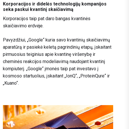
Korporacijos ir didelės technologijų kompanijos
seka paskui kvantinį skaičiavimą
Korporacijos taip pat daro bangas kvantinės
skaičiavimo erdvėje.
Pavyzdžiui, „Google“ kuria savo kvantinių skaičiavimų
aparatūrą ir pasiekė keletą pagrindinių etapų, įskaitant
pirmuosius teiginius apie kvantinę viršenybę ir
cheminės reakcijos modeliavimą naudojant kvantinį
kompiuterį. „Google“ įmonės taip pat investavo į
kosmoso startuolius, įskaitant „IonQ“, „ProteinQure“ ir
„Kuano“.