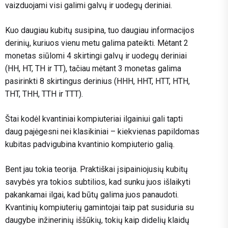
vaizduojami visi galimi galvų ir uodegų deriniai.
Kuo daugiau kubitų susipina, tuo daugiau informacijos
derinių, kuriuos vienu metu galima pateikti. Mėtant 2
monetas siūlomi 4 skirtingi galvų ir uodegų deriniai
(HH, HT, TH ir TT), tačiau mėtant 3 monetas galima
pasirinkti 8 skirtingus derinius (HHH, HHT, HTT, HTH,
THT, THH, TTH ir TTT).
Štai kodėl kvantiniai kompiuteriai ilgainiui gali tapti
daug pajėgesni nei klasikiniai – kiekvienas papildomas
kubitas padvigubina kvantinio kompiuterio galią.
Bent jau tokia teorija. Praktiškai įsipainiojusių kubitų
savybės yra tokios subtilios, kad sunku juos išlaikyti
pakankamai ilgai, kad būtų galima juos panaudoti.
Kvantinių kompiuterių gamintojai taip pat susiduria su
daugybe inžinerinių iššūkių, tokių kaip didelių klaidų