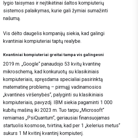
lygio taisymas ir neįtikėtinai šaltos kompiuterių
sistemos palaikymas, kurie gali žymiai sumažinti
našumą.
Vis dėlto daugelis kompanijų siekia, kad galingi
kvantiniai kompiuteriai taptų realybe.
Kvantiniai kompiuteriai greitai tampa vis galingesni
2019 m. „Google“ panaudojo 53 kvitų kvantinę
mikroschemą, kad konkuruotų su klasikiniais
kompiuteriais, spręsdama specialiai pasirinktą
matematinę problemą – pirmąjį vadinamosios
„kvantinės viršenybės“, palyginti su klasikiniais
kompiuteriais, pavyzdį. IBM siekia pagaminti 1 000
kubitų mašiną iki 2023 m. Tuo tarpu „Microsoft“
remiamas „PsiQuantum“, geriausiai finansuojamas
startuolis kosmose, tvirtina, kad per 1 „kelerius metus“
sukurs 1 M kvitinį kvantinį kompiuterį.