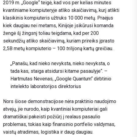
2019 m. „Google“ teigė, kad vos per kelias minutes
kvantiniame kompiuteryje atliko skaičiavimą, kurį atlikti
klasikinis kompiuteris užtruks 10 000 metų. Praėjus
kiek daugiau nei metams, Kinijoje įsikūrusi komanda
žengė šį žingsnį toliau teigdama, kad per 200
sekundžių atliko skaičiavimą, kuriam prireiks įprasto
2,5B metų kompiuterio – 100
trilijoną
kartų greičiau.
„Panašu, kad nieko nevyksta, nieko nevyksta, o
tada kas, staiga atsidursi kitame pasaulyje“. –
Hartmutas Nevenas, „Google Quantum“ dirbtinio
intelekto laboratorijos direktorius
Nors šiose demonstracijose nėra praktinio naudojimo
atvejų, jie nurodo, kaip kvantiniai kompiuteriai gali
dramatiškai pakeisti požiūrį į realaus pasaulio
problemas, tokias kaip finansinio portfelio valdymas,
vaistų atradimas, logistika ir daug daugiau.