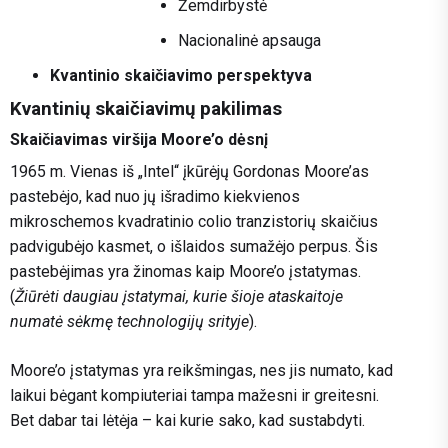
Žemdirbystė
Nacionalinė apsauga
Kvantinio skaičiavimo perspektyva
Kvantinių skaičiavimų pakilimas
Skaičiavimas viršija Moore’o dėsnį
1965 m. Vienas iš „Intel“ įkūrėjų Gordonas Moore’as
pastebėjo, kad nuo jų išradimo kiekvienos
mikroschemos kvadratinio colio tranzistorių skaičius
padvigubėjo kasmet, o išlaidos sumažėjo perpus. Šis
pastebėjimas yra žinomas kaip Moore’o įstatymas.
(
Žiūrėti daugiau
įstatymai, kurie šioje ataskaitoje
numatė sėkmę technologijų srityje
).
Moore’o įstatymas yra reikšmingas, nes jis numato, kad
laikui bėgant kompiuteriai tampa mažesni ir greitesni.
Bet dabar tai lėtėja – kai kurie sako, kad sustabdyti.