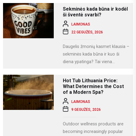
bet ir dirbame, fotografuojame,
Sekminės kada būna ir kodėl
naudojamės socialiniais...
ši šventė svarbi?
LAIMONAS
22 GEGUŽĖS, 2026
Daugelis žmonių kasmet klausia –
sekminės kada būna ir kuo ši
diena ypatinga? Tai viena
svarbiausių krikščioniškų švenčių,
kuri Lietuvoje...
Hot Tub Lithuania Price:
What Determines the Cost
of a Modern Spa?
LAIMONAS
9 GEGUŽĖS, 2026
Outdoor wellness products are
becoming increasingly popular