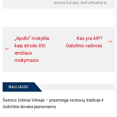
across Europe, and Lithuania is
no exception. More homeowners
are investing in relaxation...
Navigacija
„Apollo“ mokykla:
Kas yra AIP?
Ne
tarp
kaip atrodo XXI
Galutinis vadovas
Previous
po
amžiaus
įrašų
post:
mokymasis
NAUJAUSI
Šeimos židiniai Vilniuje – prasminga vestuvių tradicija ir
išskirtinė dovana jauniesiems