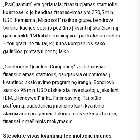
„PsiQuantum“ yra geriausiai finansuojamas startuolis
kosmose, o jo bendras finansavimas yra 278,5 mln.
USD. Remiama „Microsoft“ rizikos grupe, bendrovė
tvirtina, kad jos optinis požiūris į kvantinį skaičiavimą
gali suteikti 1M kubito mašiną vos per kelerius metus
– toli gražu ne tik tai, ką kitos kompanijos sako
galinčios pristatyti per tą laiką.
„Cambridge Quantum Computing“ yra labiausiai
finansuojamas startuolis, daugiausia orientuotas į
kvantinės skaičiavimo programinę įrangą. Bendrovė
surinko 95 mln. USD atskleistą investuotojų, įskaitant
IBM, „Honeywell“ ir kt., Finansavimą. Tai siūlo
platformą, padedančią įmonėms kurti kvantinio
skaičiavimo programas tokiose srityse kaip chemija,
finansai ir mašininis mokymasis.
Stebėkite visas kvantinių technologijų įmones