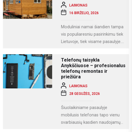
specializuotoms užduotims...
LAIMONAS
16 BIRŽELIO, 2026
Moduliniai namai šiandien tampa
vis populiaresniu pasirinkimu tiek
Lietuvoje, tiek visame pasaulyje.
Tai modernus statybos būdas, kai
namas gaminamas ne...
Telefonų taisykla
Anykščiuose – profesionalus
telefonų remontas ir
priežiūra
LAIMONAS
28 GEGUŽĖS, 2026
Šiuolaikiniame pasaulyje
mobilusis telefonas tapo vienu
svarbiausių kasdien naudojamų
įrenginių. Juo ne tik bendraujame,