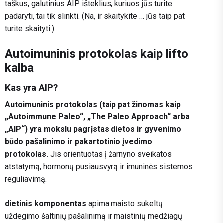
taškus, galutinius AIP išteklius, kuriuos jūs turite
padaryti, tai tik slinkti. (Na, ir skaitykite … jūs taip pat
turite skaityti.)
Autoimuninis protokolas kaip lifto
kalba
Kas yra AIP?
Autoimuninis protokolas (taip pat žinomas kaip
„Autoimmune Paleo“, „The Paleo Approach“ arba
„AIP“) yra mokslu pagrįstas dietos ir gyvenimo
būdo pašalinimo ir pakartotinio įvedimo
protokolas.
Jis orientuotas į žarnyno sveikatos
atstatymą, hormonų pusiausvyrą ir imuninės sistemos
reguliavimą.
dietinis komponentas
apima maisto sukeltų
uždegimo šaltinių pašalinimą ir maistinių medžiagų