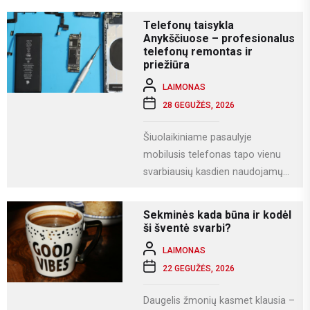
namas gaminamas ne...
Telefonų taisykla
Anykščiuose – profesionalus
telefonų remontas ir
priežiūra
LAIMONAS
28 GEGUŽĖS, 2026
Šiuolaikiniame pasaulyje
mobilusis telefonas tapo vienu
svarbiausių kasdien naudojamų
įrenginių. Juo ne tik bendraujame,
bet ir dirbame, fotografuojame,
Sekminės kada būna ir kodėl
naudojamės socialiniais...
ši šventė svarbi?
LAIMONAS
22 GEGUŽĖS, 2026
Daugelis žmonių kasmet klausia –