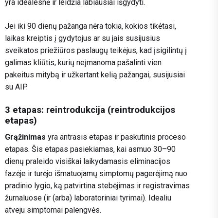
yra idealesnė ir leidžia labiausiai išgydyti.
Jei iki 90 dienų pažanga nėra tokia, kokios tikėtasi,
laikas kreiptis į gydytojus ar su jais susijusius
sveikatos priežiūros paslaugų teikėjus, kad įsigilintų į
galimas kliūtis, kurių neįmanoma pašalinti vien
pakeitus mitybą ir užkertant kelią pažangai, susijusiai
su AIP.
3 etapas: reintrodukcija (reintrodukcijos
etapas)
Grąžinimas
yra antrasis etapas ir paskutinis proceso
etapas. Šis etapas pasiekiamas, kai asmuo 30–90
dienų praleido visiškai laikydamasis eliminacijos
fazėje ir turėjo išmatuojamų simptomų pagerėjimą nuo
pradinio lygio, ką patvirtina stebėjimas ir registravimas
žurnaluose (ir (arba) laboratoriniai tyrimai). Idealiu
atveju simptomai palengvės.