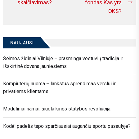
Previous
tarp
skaičiavimas?
fondas Kas yra
Ne
post:
OKS?
įrašų
po
NAUJAUSI
Šeimos židiniai Vilniuje – prasminga vestuvių tradicija ir
išskirtinė dovana jauniesiems
Kompiuterių nuoma – lankstus sprendimas verslui ir
privatiems klientams
Moduliniai namai: šiuolaikinės statybos revoliucija
Kodėl padelis tapo sparčiausiai augančiu sportu pasaulyje?