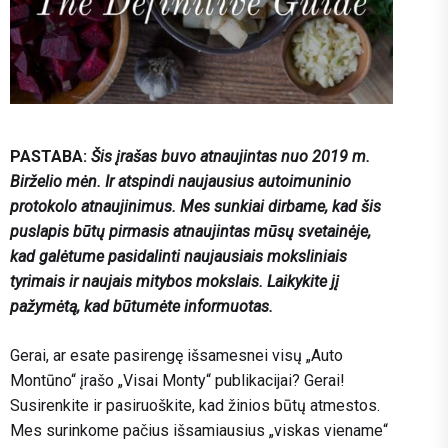
PASTABA:
Šis įrašas buvo atnaujintas nuo 2019 m.
Birželio mėn. Ir atspindi naujausius autoimuninio
protokolo atnaujinimus. Mes sunkiai dirbame, kad šis
puslapis būtų pirmasis atnaujintas mūsų svetainėje,
kad galėtume pasidalinti naujausiais moksliniais
tyrimais ir naujais mitybos mokslais. Laikykite jį
pažymėtą, kad būtumėte informuotas.
Gerai, ar esate pasirengę išsamesnei visų „Auto
Montūno“ įrašo „Visai Monty“ publikacijai? Gerai!
Susirenkite ir pasiruoškite, kad žinios būtų atmestos.
Mes surinkome pačius išsamiausius „viskas viename“