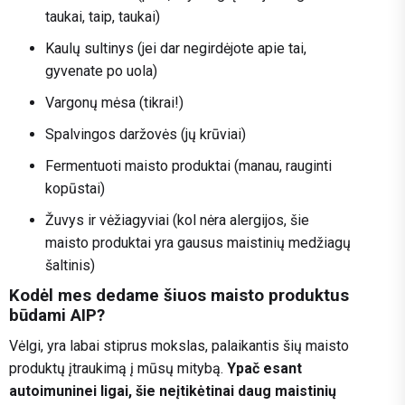
taukai, taip, taukai)
Kaulų sultinys (jei dar negirdėjote apie tai,
gyvenate po uola)
Vargonų mėsa (tikrai!)
Spalvingos daržovės (jų krūviai)
Fermentuoti maisto produktai (manau, rauginti
kopūstai)
Žuvys ir vėžiagyviai (kol nėra alergijos, šie
maisto produktai yra gausus maistinių medžiagų
šaltinis)
Kodėl mes dedame šiuos maisto produktus
būdami AIP?
Vėlgi, yra labai stiprus mokslas, palaikantis šių maisto
produktų įtraukimą į mūsų mitybą.
Ypač esant
autoimuninei ligai, šie neįtikėtinai daug maistinių