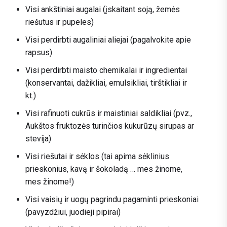
Visi ankštiniai augalai (įskaitant soją, žemės
riešutus ir pupeles)
Visi perdirbti augaliniai aliejai (pagalvokite apie
rapsus)
Visi perdirbti maisto chemikalai ir ingredientai
(konservantai, dažikliai, emulsikliai, tirštikliai ir
kt.)
Visi rafinuoti cukrūs ir maistiniai saldikliai (pvz.,
Aukštos fruktozės turinčios kukurūzų sirupas ar
stevija)
Visi riešutai ir sėklos (tai apima sėklinius
prieskonius, kavą ir šokoladą … mes žinome,
mes žinome!)
Visi vaisių ir uogų pagrindu pagaminti prieskoniai
(pavyzdžiui, juodieji pipirai)