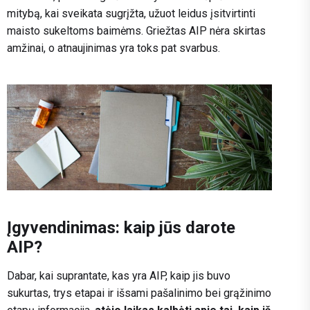
mitybą, kai sveikata sugrįžta, užuot leidus įsitvirtinti
maisto sukeltoms baimėms. Griežtas AIP nėra skirtas
amžinai, o atnaujinimas yra toks pat svarbus.
Įgyvendinimas: kaip jūs darote
AIP?
Dabar, kai suprantate, kas yra AIP, kaip jis buvo
sukurtas, trys etapai ir išsami pašalinimo bei grąžinimo