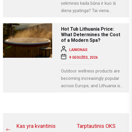
sekminės kada būna ir kuo ši
diena ypatinga? Tai viena
svarbiausių krikščioniškų švenčių,
kuri Lietuvoje...
Hot Tub Lithuania Price:
What Determines the Cost
of a Modern Spa?
LAIMONAS
9 GEGUŽĖS, 2026
Outdoor wellness products are
becoming increasingly popular
across Europe, and Lithuania is
no exception. More homeowners
are investing in relaxation...
Navigacija
Kas yra kvantinis
Tarptautinis OKS