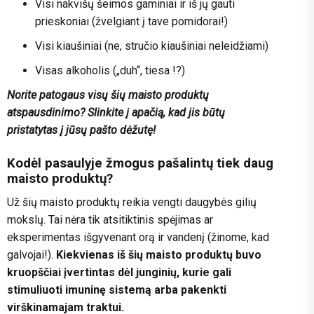
Visi nakvišų šeimos gaminiai ir iš jų gauti
prieskoniai (žvelgiant į tave pomidorai!)
Visi kiaušiniai (ne, stručio kiaušiniai neleidžiami)
Visas alkoholis („duh“, tiesa !?)
Norite patogaus visų šių maisto produktų
atspausdinimo? Slinkite į apačią, kad jis būtų
pristatytas į jūsų pašto dėžutę!
Kodėl pasaulyje žmogus pašalintų tiek daug
maisto produktų?
Už šių maisto produktų reikia vengti daugybės gilių
mokslų. Tai nėra tik atsitiktinis spėjimas ar
eksperimentas išgyvenant orą ir vandenį (žinome, kad
galvojai!).
Kiekvienas iš šių maisto produktų buvo
kruopščiai įvertintas dėl junginių, kurie gali
stimuliuoti imuninę sistemą arba pakenkti
virškinamajam traktui.