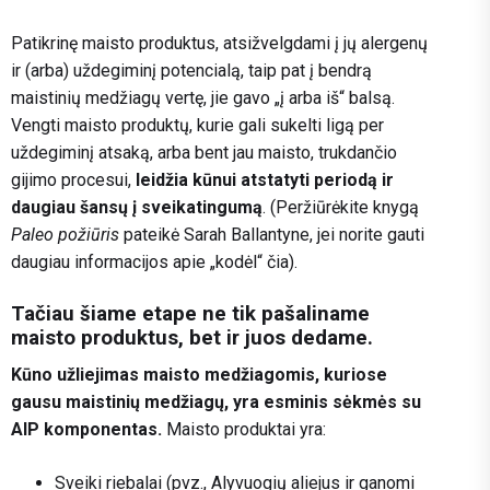
Patikrinę maisto produktus, atsižvelgdami į jų alergenų
ir (arba) uždegiminį potencialą, taip pat į bendrą
maistinių medžiagų vertę, jie gavo „į arba iš“ balsą.
Vengti maisto produktų, kurie gali sukelti ligą per
uždegiminį atsaką, arba bent jau maisto, trukdančio
gijimo procesui,
leidžia kūnui atstatyti periodą ir
daugiau šansų į sveikatingumą
. (Peržiūrėkite knygą
Paleo požiūris
pateikė Sarah Ballantyne, jei norite gauti
daugiau informacijos apie „kodėl“ čia).
Tačiau šiame etape ne tik pašaliname
maisto produktus, bet ir juos dedame.
Kūno užliejimas maisto medžiagomis, kuriose
gausu maistinių medžiagų, yra esminis sėkmės su
AIP komponentas.
Maisto produktai yra:
Sveiki riebalai (pvz., Alyvuogių aliejus ir ganomi