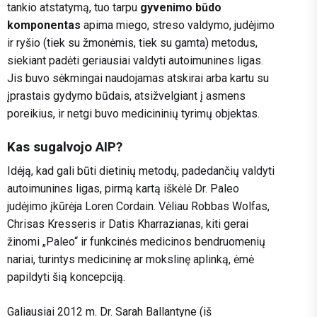
tankio atstatymą, tuo tarpu
gyvenimo būdo
komponentas
apima miego, streso valdymo, judėjimo
ir ryšio (tiek su žmonėmis, tiek su gamta) metodus,
siekiant padėti geriausiai valdyti autoimunines ligas.
Jis buvo sėkmingai naudojamas atskirai arba kartu su
įprastais gydymo būdais, atsižvelgiant į asmens
poreikius, ir netgi buvo medicininių tyrimų objektas.
Kas sugalvojo AIP?
Idėją, kad gali būti dietinių metodų, padedančių valdyti
autoimunines ligas, pirmą kartą iškėlė Dr. Paleo
judėjimo įkūrėja Loren Cordain. Vėliau Robbas Wolfas,
Chrisas Kresseris ir Datis Kharrazianas, kiti gerai
žinomi „Paleo“ ir funkcinės medicinos bendruomenių
nariai, turintys medicininę ar mokslinę aplinką, ėmė
papildyti šią koncepciją.
Galiausiai 2012 m. Dr. Sarah Ballantyne (iš