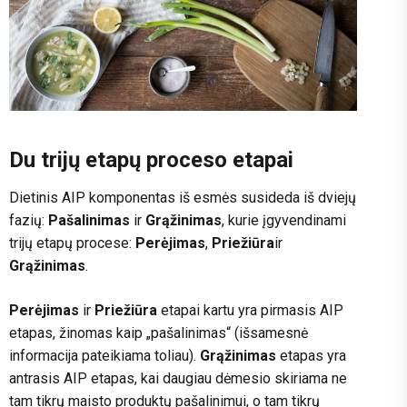
Du trijų etapų proceso etapai
Dietinis AIP komponentas iš esmės susideda iš dviejų
fazių:
Pašalinimas
ir
Grąžinimas
, kurie įgyvendinami
trijų etapų procese:
Perėjimas
,
Priežiūra
ir
Grąžinimas
.
Perėjimas
ir
Priežiūra
etapai kartu yra pirmasis AIP
etapas, žinomas kaip „pašalinimas“ (išsamesnė
informacija pateikiama toliau).
Grąžinimas
etapas yra
antrasis AIP etapas, kai daugiau dėmesio skiriama ne
tam tikrų maisto produktų pašalinimui, o tam tikrų