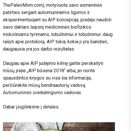
ThePaleoMom.com), motyvuota savo asmeninės
patirties sergant autoimuninėmis ligomis ir
eksperimentuojant su AIP koncepcija, pradėjo naudoti
savo daktaro laipsnį medicininės biofizikos
moksliniams tyrimams, tobulinimui ir tobulinimui. daug
rašyti apie protokolą. AIP tokia, kokia ji yra šiandien,
daugiausia yra jos darbo rezultatas.
Daugiau apie AIP judėjimo kilmę galite perskaityti
mūsų įraše „AIP būsena 2018“ arba, jei norite
spausdintos knygos su visa šia informacija,
peržiūrėkite mūsų bendraautorių vadovą
Autoimuninės sveikatingumo vadovas
.
Dabar įsigilinkime į detales.