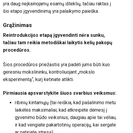
yra daug neįkainojamų esamų išteklių, tačiau raktas į
šio etapo įgyvendinimą yra palaikymo paieška.
Grąžinimas
Reintrodukcijos etapą įgyvendinti nėra sunku,
tačiau tam reikia metodiškai laikytis kelių pakopų
procedūros.
Šios procedūros priežastis yra padėti jums būti kuo
geresniu mokslininku, kontroliuojant „mokslo
eksperimentą“, kurį ketinate atlikti.
Pirmiausia apsvarstykite šiuos svarbius veiksmus:
ribinių kintamųjų (tai reiškia, kad pašalinimo metu
laikėtės maksimaliai, kad atkreipėte dėmesį į
gyvenimo būdo veiksnius, daugiau apie tai vėliau,
ir kad vengiate pakartotinių operacijų, kai sergate
ar patiriate stresą)