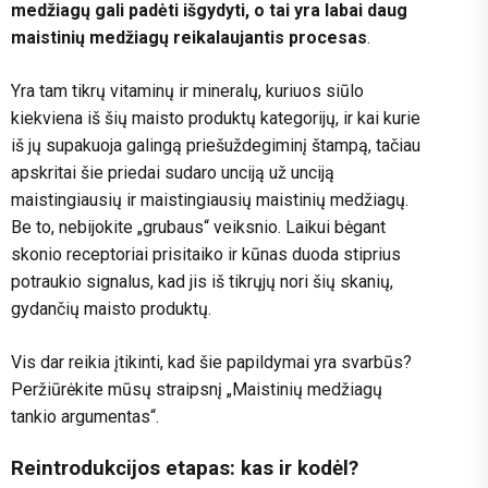
medžiagų gali padėti išgydyti, o tai yra labai daug
maistinių medžiagų reikalaujantis procesas
.
Yra tam tikrų vitaminų ir mineralų, kuriuos siūlo
kiekviena iš šių maisto produktų kategorijų, ir kai kurie
iš jų supakuoja galingą priešuždegiminį štampą, tačiau
apskritai šie priedai sudaro unciją už unciją
maistingiausių ir maistingiausių maistinių medžiagų.
Be to, nebijokite „grubaus“ veiksnio. Laikui bėgant
skonio receptoriai prisitaiko ir kūnas duoda stiprius
potraukio signalus, kad jis iš tikrųjų nori šių skanių,
gydančių maisto produktų.
Vis dar reikia įtikinti, kad šie papildymai yra svarbūs?
Peržiūrėkite mūsų straipsnį „Maistinių medžiagų
tankio argumentas“.
Reintrodukcijos etapas: kas ir kodėl?