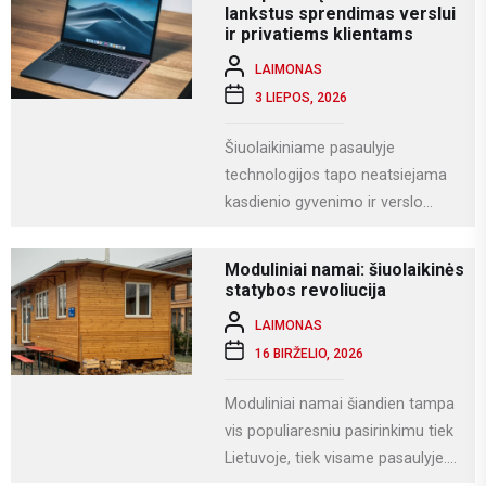
vestuvių...
lankstus sprendimas verslui
ir privatiems klientams
LAIMONAS
3 LIEPOS, 2026
Šiuolaikiniame pasaulyje
technologijos tapo neatsiejama
kasdienio gyvenimo ir verslo
dalimi. Kompiuteriai naudojami
darbui, mokslams, kūrybai,
Moduliniai namai: šiuolaikinės
komunikacijai ir įvairioms
statybos revoliucija
specializuotoms užduotims...
LAIMONAS
16 BIRŽELIO, 2026
Moduliniai namai šiandien tampa
vis populiaresniu pasirinkimu tiek
Lietuvoje, tiek visame pasaulyje.
Tai modernus statybos būdas, kai