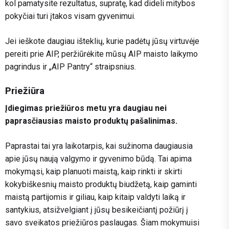
kol pamatysite rezultatus, supratę, kad dideli mitybos
pokyčiai turi įtakos visam gyvenimui.
Jei ieškote daugiau išteklių, kurie padėtų jūsų virtuvėje
pereiti prie AIP, peržiūrėkite mūsų AIP maisto laikymo
pagrindus ir „AIP Pantry“ straipsnius.
Priežiūra
Įdiegimas priežiūros metu yra daugiau nei
paprasčiausias maisto produktų pašalinimas.
Paprastai tai yra laikotarpis, kai sužinoma daugiausia
apie jūsų naują valgymo ir gyvenimo būdą. Tai apima
mokymąsi, kaip planuoti maistą, kaip rinkti ir skirti
kokybiškesnių maisto produktų biudžetą, kaip gaminti
maistą partijomis ir giliau, kaip kitaip valdyti laiką ir
santykius, atsižvelgiant į jūsų besikeičiantį požiūrį į
savo sveikatos priežiūros paslaugas. Šiam mokymuisi