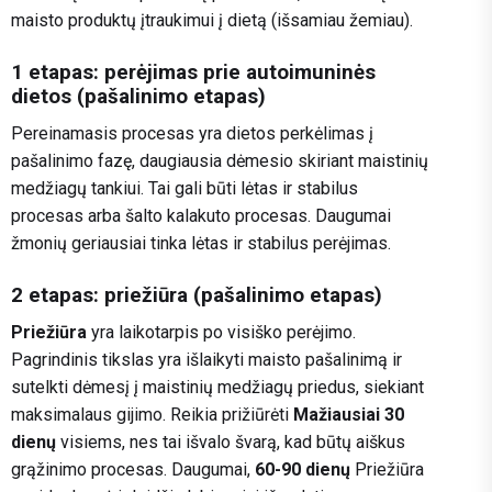
maisto produktų įtraukimui į dietą (išsamiau žemiau).
1 etapas: perėjimas prie autoimuninės
dietos (pašalinimo etapas)
Pereinamasis procesas yra dietos perkėlimas į
pašalinimo fazę, daugiausia dėmesio skiriant maistinių
medžiagų tankiui. Tai gali būti lėtas ir stabilus
procesas arba šalto kalakuto procesas. Daugumai
žmonių geriausiai tinka lėtas ir stabilus perėjimas.
2 etapas: priežiūra (pašalinimo etapas)
Priežiūra
yra laikotarpis po visiško perėjimo.
Pagrindinis tikslas yra išlaikyti maisto pašalinimą ir
sutelkti dėmesį į maistinių medžiagų priedus, siekiant
maksimalaus gijimo. Reikia prižiūrėti
Mažiausiai 30
dienų
visiems, nes tai išvalo švarą, kad būtų aiškus
grąžinimo procesas. Daugumai,
60-90 dienų
Priežiūra