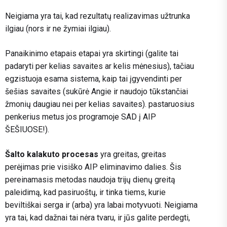
Neigiama yra tai, kad rezultatų realizavimas užtrunka
ilgiau (nors ir ne žymiai ilgiau).
Panaikinimo etapais etapai yra skirtingi (galite tai
padaryti per kelias savaites ar kelis mėnesius), tačiau
egzistuoja esama sistema, kaip tai įgyvendinti per
šešias savaites (sukūrė Angie ir naudojo tūkstančiai
žmonių daugiau nei per kelias savaites). pastaruosius
penkerius metus jos programoje SAD į AIP
ŠEŠIUOSE!).
Šalto kalakuto procesas
yra greitas, greitas
perėjimas prie visiško AIP eliminavimo dalies. Šis
pereinamasis metodas naudoja trijų dienų greitą
paleidimą, kad pasiruoštų, ir tinka tiems, kurie
beviltiškai serga ir (arba) yra labai motyvuoti. Neigiama
yra tai, kad dažnai tai nėra tvaru, ir jūs galite perdegti,