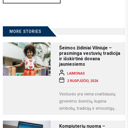
MORE STORIES
Šeimos židiniai Vilniuje –
prasminga vestuvių tradicija
ir išskirtinė dovana
jauniesiems
LAIMONAS
2 RUGPJŪČIO, 2026
Vestuvės yra viena svarbiausių
gyvenimo švenčių, kupina
simbolių, tradicijų ir emocingų
akimirkų. Viena iš gražiausių ir
labiausiai vertinamų lietuviškų
Kompiuterių nuoma –