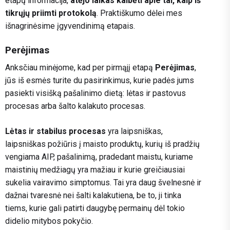
etapų informacija,
atėjo laikas kalbėti apie tai, kaip iš
tikrųjų priimti protokolą
. Praktiškumo dėlei mes
išnagrinėsime įgyvendinimą etapais.
Perėjimas
Anksčiau minėjome, kad per pirmąjį etapą
Perėjimas
,
jūs iš esmės turite du pasirinkimus, kurie padės jums
pasiekti visišką pašalinimo dietą: lėtas ir pastovus
procesas arba šalto kalakuto procesas.
Lėtas ir stabilus procesas
yra laipsniškas,
laipsniškas požiūris į maisto produktų, kurių iš pradžių
vengiama AIP, pašalinimą, pradedant maistu, kuriame
maistinių medžiagų yra mažiau ir kurie greičiausiai
sukelia vairavimo simptomus. Tai yra daug švelnesnė ir
dažnai tvaresnė nei šalti kalakutiena, be to, ji tinka
tiems, kurie gali patirti daugybę permainų dėl tokio
didelio mitybos pokyčio.