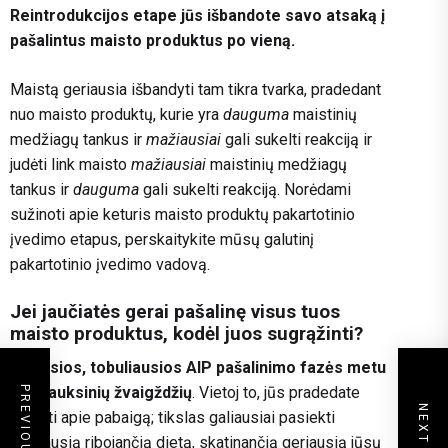
Reintrodukcijos etape jūs išbandote savo atsaką į
pašalintus maisto produktus po vieną.
Maistą geriausia išbandyti tam tikra tvarka, pradedant
nuo maisto produktų, kurie yra
dauguma
maistinių
medžiagų tankus ir
mažiausiai
gali sukelti reakciją ir
judėti link maisto
mažiausiai
maistinių medžiagų
tankus ir
dauguma
gali sukelti reakciją. Norėdami
sužinoti apie keturis maisto produktų pakartotinio
įvedimo etapus, perskaitykite mūsų galutinį
pakartotinio įvedimo vadovą.
Jei jaučiatės gerai pašalinę visus tuos
maisto produktus, kodėl juos sugrąžinti?
Ilgiausios, tobuliausios AIP pašalinimo fazės metu
nėra auksinių žvaigždžių
. Vietoj to, jūs pradedate
galvoti apie pabaigą; tikslas galiausiai pasiekti
mažiausią ribojančią dietą, skatinančią geriausią jūsų