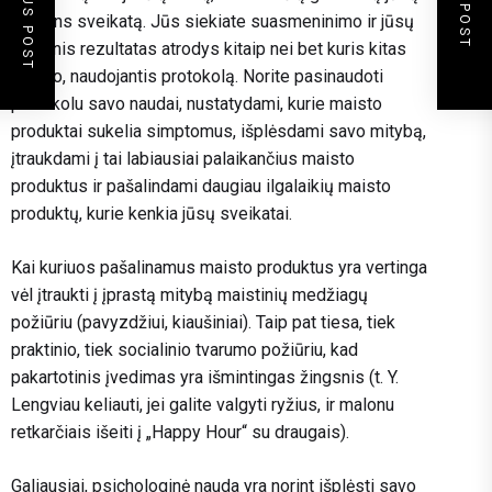
PREVIOUS POST
NEXT POST
asmens sveikatą. Jūs siekiate suasmeninimo ir jūsų
galutinis rezultatas atrodys kitaip nei bet kuris kitas
asmuo, naudojantis protokolą. Norite pasinaudoti
protokolu savo naudai, nustatydami, kurie maisto
produktai sukelia simptomus, išplėsdami savo mitybą,
įtraukdami į tai labiausiai palaikančius maisto
produktus ir pašalindami daugiau ilgalaikių maisto
produktų, kurie kenkia jūsų sveikatai.
Kai kuriuos pašalinamus maisto produktus yra vertinga
vėl įtraukti į įprastą mitybą maistinių medžiagų
požiūriu (pavyzdžiui, kiaušiniai). Taip pat tiesa, tiek
praktinio, tiek socialinio tvarumo požiūriu, kad
pakartotinis įvedimas yra išmintingas žingsnis (t. Y.
Lengviau keliauti, jei galite valgyti ryžius, ir malonu
retkarčiais išeiti į „Happy Hour“ su draugais).
Galiausiai, psichologinė nauda yra norint išplėsti savo