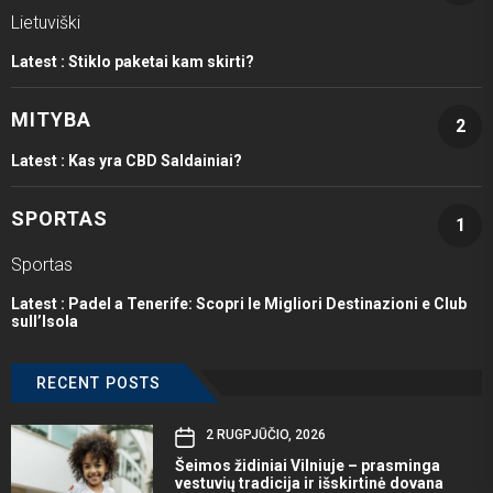
Lietuviški
Latest :
Stiklo paketai kam skirti?
MITYBA
2
Latest :
Kas yra CBD Saldainiai?
SPORTAS
1
Sportas
Latest :
Padel a Tenerife: Scopri le Migliori Destinazioni e Club
sull’Isola
RECENT POSTS
2 RUGPJŪČIO, 2026
Šeimos židiniai Vilniuje – prasminga
vestuvių tradicija ir išskirtinė dovana