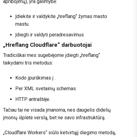
apribojimų), yra galimybė:
Įdiekite ir valdykite „hreflang“ žymas masto
mastu.
Įdiegti ir valdyti peradresavimus.
„Hreflang Cloudflare“ darbuotojai
Tradiciškai mes sugebėjome įdiegti „hreflang“
taikydami tris metodus:
Kodo įpurškimas į .
Per XML svetainių schemas.
HTTP antraštėje.
Tačiau tai ne visada įmanoma, nes daugelis didelių
įmonių išplėtė verslą, bet ne savo infrastruktūrą.
„Cloudflare Workers“ siūlo ketvirtąjį diegimo metodą,