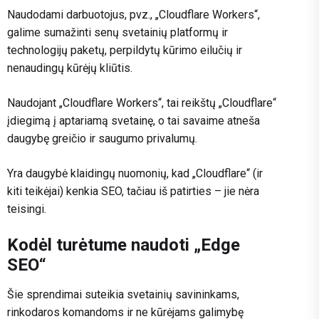
Naudodami darbuotojus, pvz., „Cloudflare Workers“,
galime sumažinti senų svetainių platformų ir
technologijų paketų, perpildytų kūrimo eilučių ir
nenaudingų kūrėjų kliūtis.
Naudojant „Cloudflare Workers“, tai reikštų „Cloudflare“
įdiegimą į aptariamą svetainę, o tai savaime atneša
daugybę greičio ir saugumo privalumų.
Yra daugybė klaidingų nuomonių, kad „Cloudflare“ (ir
kiti teikėjai) kenkia SEO, tačiau iš patirties – jie nėra
teisingi.
Kodėl turėtume naudoti „Edge
SEO“
Šie sprendimai suteikia svetainių savininkams,
rinkodaros komandoms ir ne kūrėjams galimybę