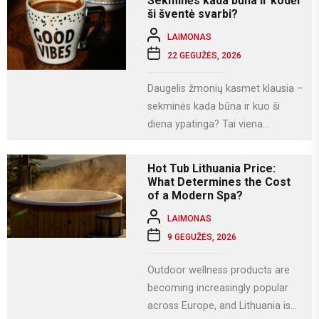
Sekminės kada būna ir kodėl
naudojamės socialiniais...
ši šventė svarbi?
LAIMONAS
22 GEGUŽĖS, 2026
Daugelis žmonių kasmet klausia –
sekminės kada būna ir kuo ši
diena ypatinga? Tai viena
svarbiausių krikščioniškų švenčių,
kuri Lietuvoje...
Hot Tub Lithuania Price:
What Determines the Cost
of a Modern Spa?
LAIMONAS
9 GEGUŽĖS, 2026
Outdoor wellness products are
becoming increasingly popular
across Europe, and Lithuania is