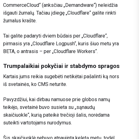
CommerceCloud“ (anksčiau „Demandware“) neleidžia
išgauti žurnalų. Tačiau įdiegę „Cloudflare“ galite rinkti
žurnalus krašte.
Tai galite padaryti dviem būdais per „Cloudflare“,
pirmasis yra „Cloudflare Logpush“, kuris šiuo metu yra
BETA, o antrasis – per „Cloudflare Workers“.
Trumpalaikiai pokyčiai ir stabdymo spragos
Kartais jums reikia sugebėti netikėtai pašalinti ką nors
iš svetainės, ko CMS neturite.
Pavyzdžiui, kai dirbau namuose prie globos namų
teikėjo, svetainė buvo susieta su „sąnaudų
skaičiuokle“, kurią pateikė trečioji šalis, norėdama
suteikti vartotojams nurodymus.
Šis skaičiuoklė nebuvo atnaujinta keletą metų, todėl