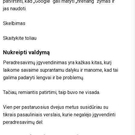
patvirtinti, kad „Google“ gali matyti „hreflang“ žymas ir
jas naudoti.
Skelbimas
Skaitykite toliau
Nukreipti valdymą
Peradresavimų įgyvendinimas yra kažkas kitas, kurį
laikome savaime suprantamu dalyku ir manome, kad tai
galima padaryti lengvai ir be problemų.
Tačiau, remiantis patirtimi, taip buvo ne visada.
Vien per pastaruosius dvejus metus susidūriau su
tikrais pasauliniais verslais, kurie negalėjo įgyvendinti
peradresavimų dėl: