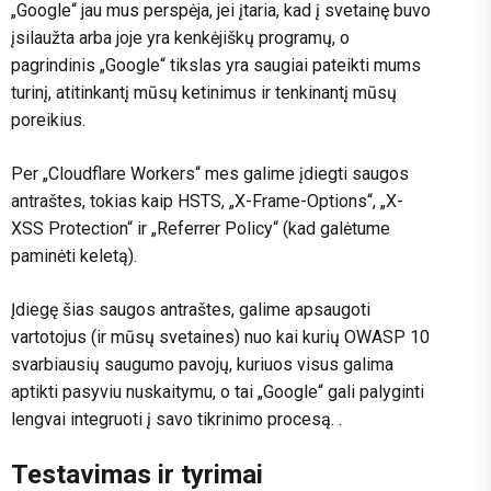
„Google“ jau mus perspėja, jei įtaria, kad į svetainę buvo
įsilaužta arba joje yra kenkėjiškų programų, o
pagrindinis „Google“ tikslas yra saugiai pateikti mums
turinį, atitinkantį mūsų ketinimus ir tenkinantį mūsų
poreikius.
Per „Cloudflare Workers“ mes galime įdiegti saugos
antraštes, tokias kaip HSTS, „X-Frame-Options“, „X-
XSS Protection“ ir „Referrer Policy“ (kad galėtume
paminėti keletą).
Įdiegę šias saugos antraštes, galime apsaugoti
vartotojus (ir mūsų svetaines) nuo kai kurių OWASP 10
svarbiausių saugumo pavojų, kuriuos visus galima
aptikti pasyviu nuskaitymu, o tai „Google“ gali palyginti
lengvai integruoti į savo tikrinimo procesą. .
Testavimas ir tyrimai