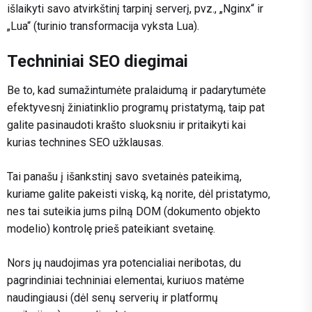
išlaikyti savo atvirkštinį tarpinį serverį, pvz., „Nginx“ ir
„Lua“ (turinio transformacija vyksta Lua).
Techniniai SEO diegimai
Be to, kad sumažintumėte pralaidumą ir padarytumėte
efektyvesnį žiniatinklio programų pristatymą, taip pat
galite pasinaudoti krašto sluoksniu ir pritaikyti kai
kurias technines SEO užklausas.
Tai panašu į išankstinį savo svetainės pateikimą,
kuriame galite pakeisti viską, ką norite, dėl pristatymo,
nes tai suteikia jums pilną DOM (dokumento objekto
modelio) kontrolę prieš pateikiant svetainę.
Nors jų naudojimas yra potencialiai neribotas, du
pagrindiniai techniniai elementai, kuriuos matėme
naudingiausi (dėl senų serverių ir platformų