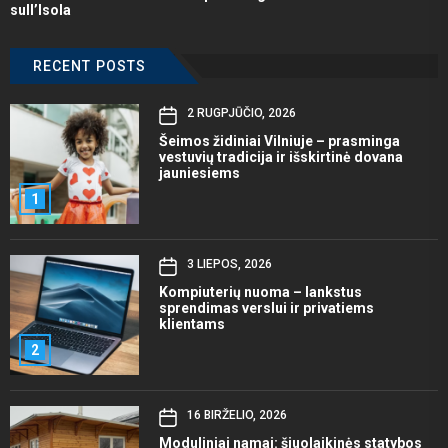
sull’Isola
RECENT POSTS
2 RUGPJŪČIO, 2026
Šeimos židiniai Vilniuje – prasminga
vestuvių tradicija ir išskirtinė dovana
jauniesiems
1
3 LIEPOS, 2026
Kompiuterių nuoma – lankstus
sprendimas verslui ir privatiems
klientams
2
16 BIRŽELIO, 2026
Moduliniai namai: šiuolaikinės statybos