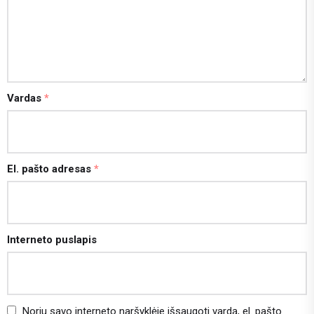
Vardas
*
El. pašto adresas
*
Interneto puslapis
Noriu savo interneto naršyklėje išsaugoti vardą, el. pašto