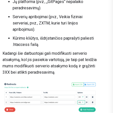
Jų platforma (pvz., „GitPages“ nepalaiko
peradresavimų).
Serverių apribojimai (pvz., Veikia fiziniai
serveriai, pvz., ZXTM, kurie turi linijos
apribojimus).
Kūrimo kliūtys, išdrįstančios paprašyti paliesti
.htaccess failą.
Kadangi šie darbuotojai gali modifikuoti serverio
atsakymą, kol jis pasiekia vartotoją, jie taip pat leidžia
mums modifikuoti serverio atsakymo kodą ir grąžinti
3XX bei atlikti peradresavimą.