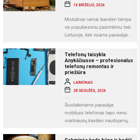
16 BIRŽELIO, 2026
Moduliniai namai šiandien tampa
vis populiaresniu pasirinkimu tiek
Lietuvoje, tiek visame pasaulyje.
Tai modernus statybos būdas, kai
namas gaminamas ne...
Telefonų taisykla
Anykščiuose – profesionalus
telefonų remontas ir
priežiūra
LAIMONAS
28 GEGUŽĖS, 2026
Šiuolaikiniame pasaulyje
mobilusis telefonas tapo vienu
svarbiausių kasdien naudojamų
įrenginių. Juo ne tik bendraujame,
bet ir dirbame, fotografuojame,