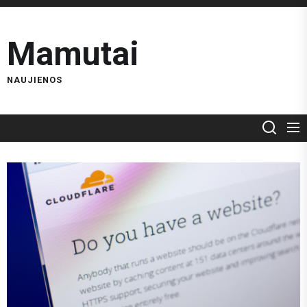
Skip
to
Mamutai
the
content
NAUJIENOS