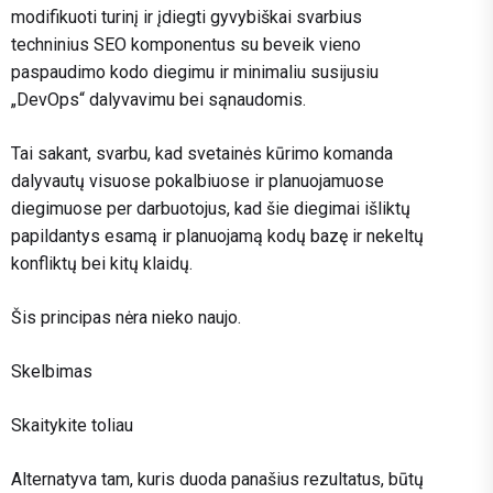
modifikuoti turinį ir įdiegti gyvybiškai svarbius
techninius SEO komponentus su beveik vieno
paspaudimo kodo diegimu ir minimaliu susijusiu
„DevOps“ dalyvavimu bei sąnaudomis.
Tai sakant, svarbu, kad svetainės kūrimo komanda
dalyvautų visuose pokalbiuose ir planuojamuose
diegimuose per darbuotojus, kad šie diegimai išliktų
papildantys esamą ir planuojamą kodų bazę ir nekeltų
konfliktų bei kitų klaidų.
Šis principas nėra nieko naujo.
Skelbimas
Skaitykite toliau
Alternatyva tam, kuris duoda panašius rezultatus, būtų