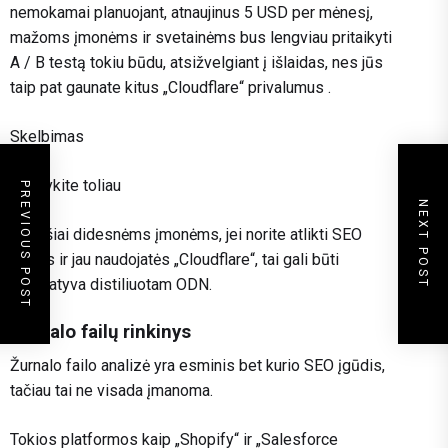
nemokamai planuojant, atnaujinus 5 USD per mėnesį,
mažoms įmonėms ir svetainėms bus lengviau pritaikyti
A / B testą tokiu būdu, atsižvelgiant į išlaidas, nes jūs
taip pat gaunate kitus „Cloudflare“ privalumus .
Skelbimas
Skaitykite toliau
PREVIOUS POST
NEXT POST
Panašiai didesnėms įmonėms, jei norite atlikti SEO
testus ir jau naudojatės „Cloudflare“, tai gali būti
alternatyva distiliuotam ODN.
Žurnalo failų rinkinys
Žurnalo failo analizė yra esminis bet kurio SEO įgūdis,
tačiau tai ne visada įmanoma.
Tokios platformos kaip „Shopify“ ir „Salesforce