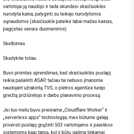
vartotojai ją naudojo ir tada skundėsi skaičiuoklės
nurodyta kaina, palyginti su teikėjo nurodytomis
sąnaudomis (skaičiuoklė pateikė labai mažas kainas,
pagrįstas senais duomenimis).
Skelbimas
Skaitykite toliau
Buvo priimtas sprendimas, kad skaičiuoklės puslapį
reikia pašalinti ASAP, tačiau tai nebuvo įmanoma
naudojant užrakintą TVS, o plėtros agentūra turėjo
griežtą prižiūrėtojo ir darbo planavimo procesą.
Jei tuo metu buvo prieinama „Cloudflare Worker“ ir
„serverless apps“ technologija, mes būtume galėję
priversti puslapį grąžinti 503 vartotojams ir paieškos
sistemoms kaip tarpą, kol jį būtų galima tinkamai