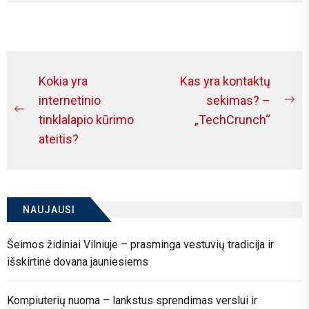
no exception. More homeowners
are investing in relaxation...
Navigacija
Kokia yra
Kas yra kontaktų
tarp
internetinio
sekimas? –
Ne
Previous
tinklalapio kūrimo
„TechCrunch“
įrašų
po
post:
ateitis?
NAUJAUSI
Šeimos židiniai Vilniuje – prasminga vestuvių tradicija ir
išskirtinė dovana jauniesiems
Kompiuterių nuoma – lankstus sprendimas verslui ir