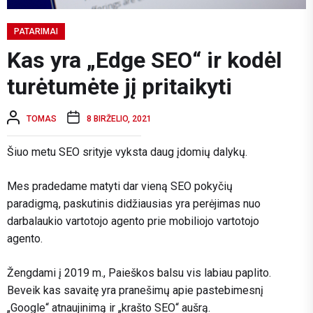
PATARIMAI
Kas yra „Edge SEO“ ir kodėl
turėtumėte jį pritaikyti
TOMAS
8 BIRŽELIO, 2021
Šiuo metu SEO srityje vyksta daug įdomių dalykų.
Mes pradedame matyti dar vieną SEO pokyčių
paradigmą, paskutinis didžiausias yra perėjimas nuo
darbalaukio vartotojo agento prie mobiliojo vartotojo
agento.
Žengdami į 2019 m., Paieškos balsu vis labiau paplito.
Beveik kas savaitę yra pranešimų apie pastebimesnį
„Google“ atnaujinimą ir „krašto SEO“ aušrą.