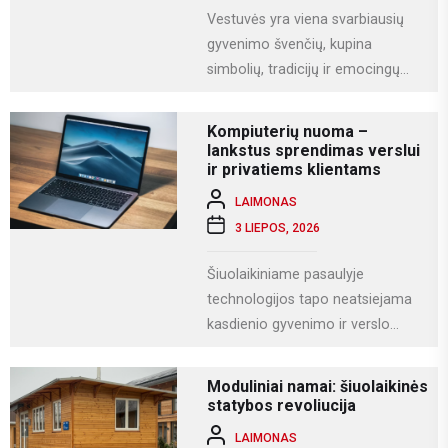
Vestuvės yra viena svarbiausių
gyvenimo švenčių, kupina
simbolių, tradicijų ir emocingų
akimirkų. Viena iš gražiausių ir
labiausiai vertinamų lietuviškų
Kompiuterių nuoma –
vestuvių...
lankstus sprendimas verslui
ir privatiems klientams
LAIMONAS
3 LIEPOS, 2026
Šiuolaikiniame pasaulyje
technologijos tapo neatsiejama
kasdienio gyvenimo ir verslo
dalimi. Kompiuteriai naudojami
darbui, mokslams, kūrybai,
Moduliniai namai: šiuolaikinės
komunikacijai ir įvairioms
statybos revoliucija
specializuotoms užduotims...
LAIMONAS