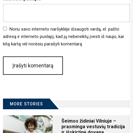
Noriu savo interneto naršyklėje išsaugoti vardą, el. pašto
adresą ir interneto puslapį, kad jų nebereiktų įvesti iš naujo, kai
kitą kartą vėl norėsiu parašyti komentarą.
MORE STORIES
Šeimos židiniai Vilniuje –
prasminga vestuvių tradicija
ir išskirtinė dovana