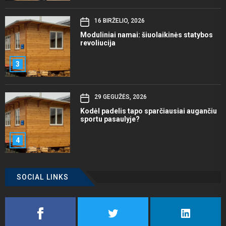
16 BIRŽELIO, 2026
Moduliniai namai: šiuolaikinės statybos
revoliucija
3
29 GEGUŽĖS, 2026
Kodėl padelis tapo sparčiausiai augančiu
sportu pasaulyje?
4
SOCIAL LINKS