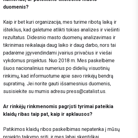
duomenis?
Kaip ir bet kuri organizacija, mes turime ribotą laiką ir
išteklius, kad galėtume atlikti tokias analizes ir viešinti
rezultatus. Didesnio masto duomenų analizavimas ir
tikrinimas reikalauja daug laiko ir daug darbo, nors tai
padarėme įgyvendindami įvairius privačius ir viešai
vykdomus projektus. Nuo 2018 m. Mes paskelbėme
šiuos nacionalinius numerius po didelių visuotinių
rinkimų, kad informuotume apie savo rinkėjų bendrą
supratimą. Jei norite gauti išsamesnius duomenis,
susisiekite su mumis adresu
press@catalist.us
.
Ar rinkėjų rinkmenomis pagrįsti tyrimai pateikia
klaidų ribas taip pat, kaip ir apklausos?
Patikimos klaidų ribos paskelbimas nepatenka į mūsų
projekto taikymo sritį, ir mes labai skeptiškai