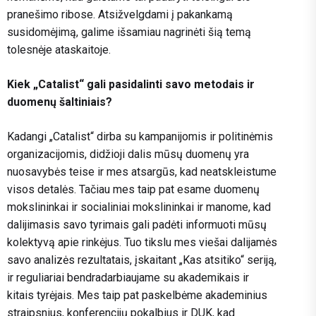
pranešimo ribose. Atsižvelgdami į pakankamą
susidomėjimą, galime išsamiau nagrinėti šią temą
tolesnėje ataskaitoje.
Kiek „Catalist“ gali pasidalinti savo metodais ir
duomenų šaltiniais?
Kadangi „Catalist“ dirba su kampanijomis ir politinėmis
organizacijomis, didžioji dalis mūsų duomenų yra
nuosavybės teise ir mes atsargūs, kad neatskleistume
visos detalės. Tačiau mes taip pat esame duomenų
mokslininkai ir socialiniai mokslininkai ir manome, kad
dalijimasis savo tyrimais gali padėti informuoti mūsų
kolektyvą apie rinkėjus. Tuo tikslu mes viešai dalijamės
savo analizės rezultatais, įskaitant „Kas atsitiko“ seriją,
ir reguliariai bendradarbiaujame su akademikais ir
kitais tyrėjais. Mes taip pat paskelbėme akademinius
straipsnius, konferencijų pokalbius ir DUK, kad