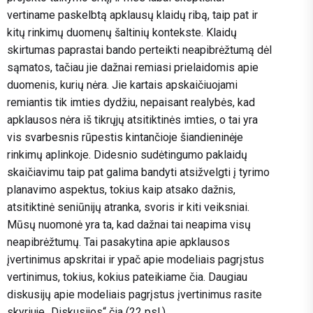
vertiname paskelbtą apklausų klaidų ribą, taip pat ir
kitų rinkimų duomenų šaltinių kontekste. Klaidų
skirtumas paprastai bando perteikti neapibrėžtumą dėl
sąmatos, tačiau jie dažnai remiasi prielaidomis apie
duomenis, kurių nėra. Jie kartais apskaičiuojami
remiantis tik imties dydžiu, nepaisant realybės, kad
apklausos nėra iš tikrųjų atsitiktinės imties, o tai yra
vis svarbesnis rūpestis kintančioje šiandieninėje
rinkimų aplinkoje. Didesnio sudėtingumo paklaidų
skaičiavimu taip pat galima bandyti atsižvelgti į tyrimo
planavimo aspektus, tokius kaip atsako dažnis,
atsitiktinė seniūnijų atranka, svoris ir kiti veiksniai.
Mūsų nuomonė yra ta, kad dažnai tai neapima visų
neapibrėžtumų. Tai pasakytina apie apklausos
įvertinimus apskritai ir ypač apie modeliais pagrįstus
vertinimus, tokius, kokius pateikiame čia. Daugiau
diskusijų apie modeliais pagrįstus įvertinimus rasite
skyriuje „Diskusijos“
čia
(22 psl.).