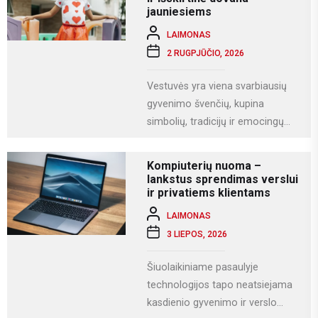
jauniesiems
LAIMONAS
2 RUGPJŪČIO, 2026
Vestuvės yra viena svarbiausių
gyvenimo švenčių, kupina
simbolių, tradicijų ir emocingų
akimirkų. Viena iš gražiausių ir
labiausiai vertinamų lietuviškų
Kompiuterių nuoma –
vestuvių...
lankstus sprendimas verslui
ir privatiems klientams
LAIMONAS
3 LIEPOS, 2026
Šiuolaikiniame pasaulyje
technologijos tapo neatsiejama
kasdienio gyvenimo ir verslo