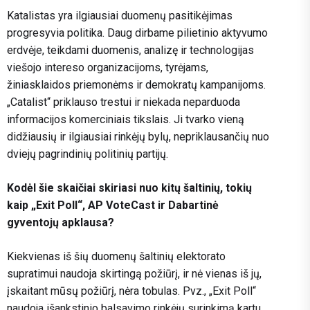
Katalistas yra ilgiausiai duomenų pasitikėjimas
progresyvia politika. Daug dirbame pilietinio aktyvumo
erdvėje, teikdami duomenis, analizę ir technologijas
viešojo intereso organizacijoms, tyrėjams,
žiniasklaidos priemonėms ir demokratų kampanijoms.
„Catalist“ priklauso trestui ir niekada neparduoda
informacijos komerciniais tikslais. Ji tvarko vieną
didžiausių ir ilgiausiai rinkėjų bylų, nepriklausančių nuo
dviejų pagrindinių politinių partijų.
Kodėl šie skaičiai skiriasi nuo kitų šaltinių, tokių
kaip „Exit Poll“, AP VoteCast ir Dabartinė
gyventojų apklausa?
Kiekvienas iš šių duomenų šaltinių elektorato
supratimui naudoja skirtingą požiūrį, ir nė vienas iš jų,
įskaitant mūsų požiūrį, nėra tobulas. Pvz., „Exit Poll“
naudoja išankstinio balsavimo rinkėjų surinkimą kartu