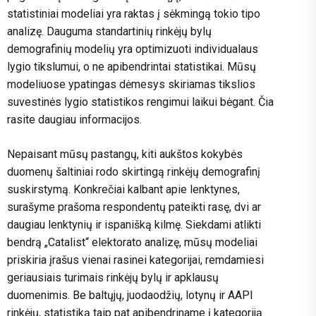
statistiniai modeliai yra raktas į sėkmingą tokio tipo
analizę. Dauguma standartinių rinkėjų bylų
demografinių modelių yra optimizuoti individualaus
lygio tikslumui, o ne apibendrintai statistikai. Mūsų
modeliuose ypatingas dėmesys skiriamas tikslios
suvestinės lygio statistikos rengimui laikui bėgant. Čia
rasite daugiau informacijos.
Nepaisant mūsų pastangų, kiti aukštos kokybės
duomenų šaltiniai rodo skirtingą rinkėjų demografinį
suskirstymą. Konkrečiai kalbant apie lenktynes,
surašyme prašoma respondentų pateikti rasę, dvi ar
daugiau lenktynių ir ispanišką kilmę. Siekdami atlikti
bendrą „Catalist“ elektorato analizę, mūsų modeliai
priskiria įrašus vienai rasinei kategorijai, remdamiesi
geriausiais turimais rinkėjų bylų ir apklausų
duomenimis. Be baltųjų, juodaodžių, lotynų ir AAPI
rinkėjų, statistiką taip pat apibendriname į kategoriją