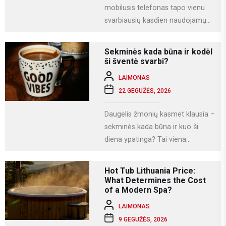
mobilusis telefonas tapo vienu
svarbiausių kasdien naudojamų
įrenginių. Juo ne tik bendraujame,
bet ir dirbame, fotografuojame,
Sekminės kada būna ir kodėl
naudojamės socialiniais...
ši šventė svarbi?
LAIMONAS
22 GEGUŽĖS, 2026
Daugelis žmonių kasmet klausia –
sekminės kada būna ir kuo ši
diena ypatinga? Tai viena
svarbiausių krikščioniškų švenčių,
kuri Lietuvoje...
Hot Tub Lithuania Price:
What Determines the Cost
of a Modern Spa?
LAIMONAS
9 GEGUŽĖS, 2026