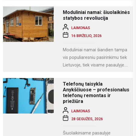
dalimi. Kompiuteriai naudojami
darbui, mokslams, kūrybai,
Moduliniai namai: šiuolaikinės
komunikacijai ir įvairioms
statybos revoliucija
specializuotoms užduotims...
LAIMONAS
16 BIRŽELIO, 2026
Moduliniai namai šiandien tampa
vis populiaresniu pasirinkimu tiek
Lietuvoje, tiek visame pasaulyje.
Tai modernus statybos būdas, kai
namas gaminamas ne...
Telefonų taisykla
Anykščiuose – profesionalus
telefonų remontas ir
priežiūra
LAIMONAS
28 GEGUŽĖS, 2026
Šiuolaikiniame pasaulyje