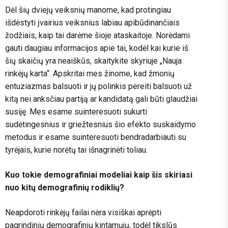
Dėl šių dviejų veiksnių manome, kad protingiau
išdėstyti įvairius veiksnius labiau apibūdinančiais
žodžiais, kaip tai darėme šioje ataskaitoje. Norėdami
gauti daugiau informacijos apie tai, kodėl kai kurie iš
šių skaičių yra neaiškūs, skaitykite skyriuje „Nauja
rinkėjų karta“. Apskritai mes žinome, kad žmonių
entuziazmas balsuoti ir jų polinkis pereiti balsuoti už
kitą nei anksčiau partiją ar kandidatą gali būti glaudžiai
susiję. Mes esame suinteresuoti sukurti
sudėtingesnius ir griežtesnius šio efekto suskaidymo
metodus ir esame suinteresuoti bendradarbiauti su
tyrėjais, kurie norėtų tai išnagrinėti toliau.
Kuo tokie demografiniai modeliai kaip šis skiriasi
nuo kitų demografinių rodiklių?
Neapdoroti rinkėjų failai nėra visiškai aprėpti
pagrindinių demografinių kintamųjų, todėl tikslūs