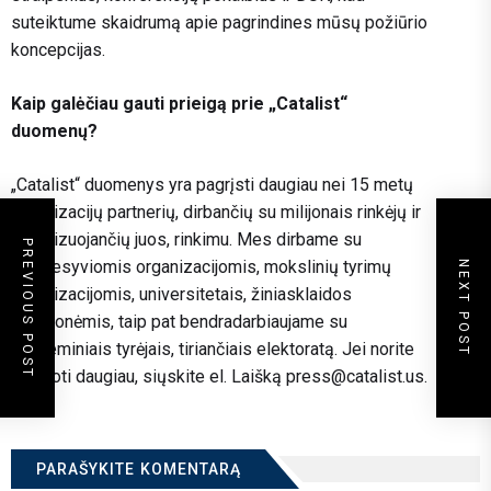
suteiktume skaidrumą apie pagrindines mūsų požiūrio
koncepcijas.
Kaip galėčiau gauti prieigą prie „Catalist“
duomenų?
„Catalist“ duomenys yra pagrįsti daugiau nei 15 metų
organizacijų partnerių, dirbančių su milijonais rinkėjų ir
mobilizuojančių juos, rinkimu. Mes dirbame su
PREVIOUS POST
progresyviomis organizacijomis, mokslinių tyrimų
NEXT POST
organizacijomis, universitetais, žiniasklaidos
priemonėmis, taip pat bendradarbiaujame su
akademiniais tyrėjais, tiriančiais elektoratą. Jei norite
sužinoti daugiau, siųskite el. Laišką
press@catalist.us
.
PARAŠYKITE KOMENTARĄ