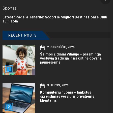
Sportas
Latest :
Padel a Tenerife: Scopri le Migliori Destinazioni e Club
sull’Isola
RECENT POSTS
2 RUGPJŪČIO, 2026
Šeimos židiniai Vilniuje – prasminga
vestuvių tradicija ir išskirtinė dovana
jauniesiems
1
3 LIEPOS, 2026
Kompiuterių nuoma – lankstus
sprendimas verslui ir privatiems
klientams
2