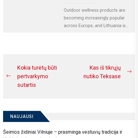
Outdoor wellness products are
becoming increasingly popular
across Europe, and Lithuania is
no exception. More homeowners
are investing in relaxation...
Navigacija
Kokia turėtų būti
Kas iš tikrųjų
Ne
tarp
pertvarkymo
nutiko Teksase
Previous
po
sutartis
įrašų
post:
NAUJAUSI
Šeimos židiniai Vilniuje – prasminga vestuvių tradicija ir