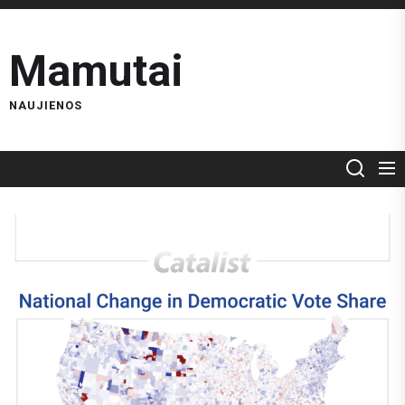
Skip
to
Mamutai
the
content
NAUJIENOS