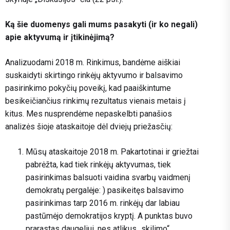
Ką šie duomenys gali mums pasakyti (ir ko negali)
apie aktyvumą ir įtikinėjimą?
Analizuodami 2018 m. Rinkimus, bandėme aiškiai
suskaidyti skirtingo rinkėjų aktyvumo ir balsavimo
pasirinkimo pokyčių poveikį, kad paaiškintume
besikeičiančius rinkimų rezultatus vienais metais į
kitus. Mes nusprendėme nepaskelbti panašios
analizės šioje ataskaitoje dėl dviejų priežasčių:
Mūsų ataskaitoje 2018 m. Pakartotinai ir griežtai
pabrėžta, kad tiek rinkėjų aktyvumas, tiek
pasirinkimas balsuoti vaidina svarbų vaidmenį
demokratų pergalėje: ) pasikeitęs balsavimo
pasirinkimas tarp 2016 m. rinkėjų dar labiau
pastūmėjo demokratijos kryptį. A punktas buvo
prarastas daugeliui, nes atlikus „skilimo“