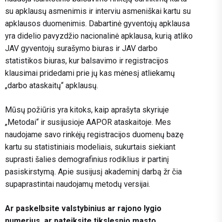
su apklausų asmenimis ir interviu asmeniškai kartu su
apklausos duomenimis. Dabartinė gyventojų apklausa
yra didelio pavyzdžio nacionalinė apklausa, kurią atliko
JAV gyventojų surašymo biuras ir JAV darbo
statistikos biuras, kur balsavimo ir registracijos
klausimai pridedami prie jų kas mėnesį atliekamų
„darbo ataskaitų“ apklausų.
Mūsų požiūris yra kitoks, kaip aprašyta skyriuje
„Metodai“ ir susijusioje AAPOR ataskaitoje. Mes
naudojame savo rinkėjų registracijos duomenų bazę
kartu su statistiniais modeliais, sukurtais siekiant
suprasti šalies demografinius rodiklius ir partinį
pasiskirstymą. Apie susijusį akademinį darbą žr
čia
supaprastintai naudojamų metodų versijai.
Ar paskelbsite valstybinius ar rajono lygio
numerius, ar pateiksite tikslesnio masto