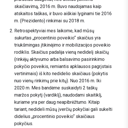
skaičiavimą, 2016 m. Buvo naudojamas kaip
atskaitos taškas, ir buvo aiškiai lyginami tie 2016
m. (Prezidento) rinkimai su 2018 m.
Retrospektyviai mes laikome, kad mūsų
sukurtas „procentinio poveikio“ skaičius yra
triukšmingas įtikinėjimo ir mobilizacijos poveikio
rodiklis. Skaičius padalija vieną nedidelį skaičių
(rinkėjų aktyvumo arba balsavimo pasirinkimo
pokyčio poveikis, remiantis apklausos pagrįstais
vertinimais) iš kito nedidelio skaičiaus (pokytis
nuo vienų rinkimų prie kitų). Nuo 2016 m. Iki
2020 m. Mes bandėme suskaidyti 2 taškų
maržos pokytį (vardiklį), naudodami skaitiklį,
kuriame yra per daug neapibrėžtumo. Kitaip
tariant, nedideli mūsų įverčių pokyčiai gali sukelti
didelius „procentinio poveikio“ skaičiaus
pokyčius.