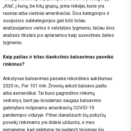
„Kita“, į kurią, be kitų grupių, įeina rinkėjai, kurie yra
rasiniai arba vietiniai amerikiečiai. Šios kategorijos ir
susijusios subkategorijos gali būti toliau
analizuojamos vietos ir valstybės lygmeniu, tačiau šios
analizės tikslais jos aptariamos kaip suvestinės šalies
lygmeniu.
Kaip paštas ir kitas išankstinis balsavimas paveikė
rinkimus?
Ankstyvas balsavimas pasiekė rekordines aukštumas
2020 m., Per 101 mln. Žmonių anksti balsavo paštu
arba asmeniškai. Tai buvo pagrindinis rinkimų
veiksnys, bent jau leisdamas saugias balsavimo
galimybes milijonams amerikiečių COVID-19
pandemijos viduryje. Pilnai išanalizuoti šių pokyčių
poveikį rinkimams yra didelė užduotis, ir mes
nemanėme, kad galėtume tai padaryti teisingai šio