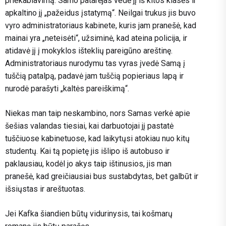
priekabiavimą. Samo patarėjas vedė jį iš kitos klasės ir
apkaltino jį „pažeidus įstatymą“. Neilgai trukus jis buvo
vyro administratoriaus kabinete, kuris jam pranešė, kad
mainai yra „neteisėti“, užsiminė, kad ateina policija, ir
atidavė jį į mokyklos išteklių pareigūno areštinę.
Administratoriaus nurodymu tas vyras įvedė Samą į
tuščią patalpą, padavė jam tuščią popieriaus lapą ir
nurodė parašyti „kaltės pareiškimą“.
Niekas man taip neskambino, nors Samas verkė apie
šešias valandas tiesiai, kai darbuotojai jį pastatė
tuščiuose kabinetuose, kad laikytųsi atokiau nuo kitų
studentų. Kai tą popietę jis išlipo iš autobuso ir
paklausiau, kodėl jo akys taip ištinusios, jis man
pranešė, kad greičiausiai bus sustabdytas, bet galbūt ir
išsiųstas ir areštuotas.
Jei Kafka šiandien būtų vidurinysis, tai košmarų