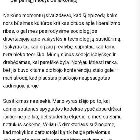
per pirmąjį mokyklos laikotarpį.
Ne kūno momentu įsivaizdavau, kad šį epizodą koks
nors būsimas kultūros kritikas cituos apie liberalizmo
ribas, o gal mes pasirodysime sociologijos
disertacijoje apie vaikystės ir technologijų susidūrimą.
Išskyrus tai, kad grįžau į realybę, supratau, kad tame
nėra nieko teoriško. Mūsų sūnus sėdėjo išblyškęs ir
drebėdamas, kai pareiškė bylą. Norėjau ištiesti ranką,
bet jis buvo kitame didžiojo konferencijų stalo gale –
man atrodė, kad plaustas plaukiojo neapsaugotas
audringoje jūroje.
Susitikimas nesisekė. Mano vyras išėjo po to, kai
administratorius apygardos kodekse ypač absurdiškai
išnagrinėjo eilutę dėl studentų elgesio, o mes su Samu
netrukus sekėme. Vėliau iš direktoriaus sužinojome,
kad mokyklos darbuotojai ką tik baigė privalomus