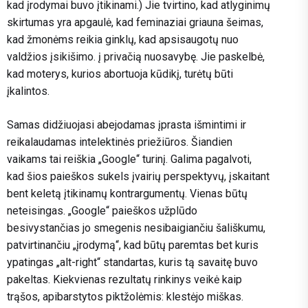
kad įrodymai buvo įtikinami.) Jie tvirtino, kad atlyginimų
skirtumas yra apgaulė, kad feminaziai griauna šeimas,
kad žmonėms reikia ginklų, kad apsisaugotų nuo
valdžios įsikišimo. į privačią nuosavybę. Jie paskelbė,
kad moterys, kurios abortuoja kūdikį, turėtų būti
įkalintos.
Samas didžiuojasi abejodamas įprasta išmintimi ir
reikalaudamas intelektinės priežiūros. Šiandien
vaikams tai reiškia „Google“ turinį. Galima pagalvoti,
kad šios paieškos sukels įvairių perspektyvų, įskaitant
bent keletą įtikinamų kontrargumentų. Vienas būtų
neteisingas. „Google“ paieškos užplūdo
besivystančias jo smegenis nesibaigiančiu šališkumu,
patvirtinančiu „įrodymą“, kad būtų paremtas bet kuris
ypatingas „alt-right“ standartas, kuris tą savaitę buvo
pakeltas. Kiekvienas rezultatų rinkinys veikė kaip
trąšos, apibarstytos piktžolėmis: klestėjo miškas.