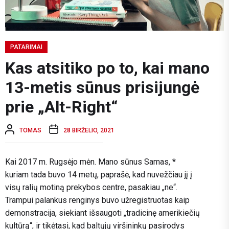
PATARIMAI
Kas atsitiko po to, kai mano
13-metis sūnus prisijungė
prie „Alt-Right“
TOMAS
28 BIRŽELIO, 2021
Kai 2017 m. Rugsėjo mėn. Mano sūnus Samas, *
kuriam tada buvo 14 metų, paprašė, kad nuvežčiau jį į
visų ralių motiną prekybos centre, pasakiau „ne“.
Trampui palankus renginys buvo užregistruotas kaip
demonstracija, siekiant išsaugoti „tradicinę amerikiečių
kultūrą“, ir tikėtasi, kad baltųjų viršininkų pasirodys