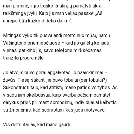
man priminė, ir jis troško iš tikrųjų pamatyti tikrai
reikšmingą įvykį. Kaip jis man vėliau pasakė: „Aš
norėjau būti kažko didelio dalimi“.
Mitingas vyko tik pusvalandį metro nuo mūsų namų
Vašingtono priemiesčiuose – kad jis galėtų keliauti
vienas, patikino jis, savo telefone mirksėdamas
tranzito programėle.
Jo atvejis buvo gerai apgalvotas, jo paaiškinimai –
žavūs. Tiesą sakant, jie buvo tobulai (per tobulai?)
Sukonstruoti taip, kad atitiktų mano paties vertybes. Aš
visada jam skelbdavau, kaip svarbu pačiam pamatyti
dalykus prieš priimant sprendimą, individualiai kalbėtis
su žmonėmis, kad suprastum, kas juos motyvavo.
Vis dėlto įtariau, kad mane gaudė.