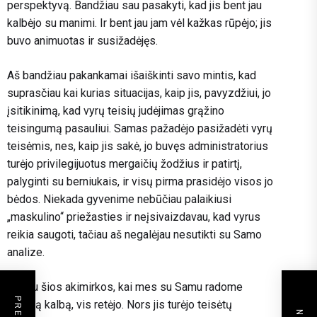
perspektyvą. Bandžiau sau pasakyti, kad jis bent jau
kalbėjo su manimi. Ir bent jau jam vėl kažkas rūpėjo; jis
buvo animuotas ir susižadėjęs.
Aš bandžiau pakankamai išaiškinti savo mintis, kad
suprasčiau kai kurias situacijas, kaip jis, pavyzdžiui, jo
įsitikinimą, kad vyrų teisių judėjimas grąžino
teisingumą pasauliui. Samas pažadėjo pasižadėti vyrų
teisėmis, nes, kaip jis sakė, jo buvęs administratorius
turėjo privilegijuotus mergaičių žodžius ir patirtį,
palyginti su berniukais, ir visų pirma prasidėjo visos jo
bėdos. Niekada gyvenime nebūčiau palaikiusi
„maskulino“ priežasties ir neįsivaizdavau, kad vyrus
reikia saugoti, tačiau aš negalėjau nesutikti su Samo
analize.
Tačiau šios akimirkos, kai mes su Samu radome
bendrą kalbą, vis retėjo. Nors jis turėjo teisėtų