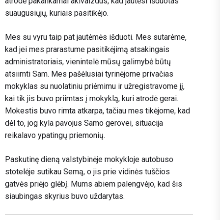
atrodė pakankamai akivaizdus, ​​kad jautėsi išduotas
suaugusiųjų, kuriais pasitikėjo.
Mes su vyru taip pat jautėmės išduoti. Mes sutarėme,
kad jei mes prarastume pasitikėjimą atsakingais
administratoriais, vienintelė mūsų galimybė būtų
atsiimti Sam. Mes pašėlusiai tyrinėjome privačias
mokyklas su nuolatiniu priėmimu ir užregistravome jį,
kai tik jis buvo priimtas į mokyklą, kuri atrodė gerai.
Mokestis buvo rimta atkarpa, tačiau mes tikėjome, kad
dėl to, jog kyla pavojus Samo gerovei, situacija
reikalavo ypatingų priemonių.
Paskutinę dieną valstybinėje mokykloje autobuso
stotelėje sutikau Semą, o jis prie vidinės tuščios
gatvės priėjo glėbį. Mums abiem palengvėjo, kad šis
siaubingas skyrius buvo uždarytas.