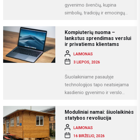
gyvenimo švenčių, kupina
simbolių, tradicijų ir emocingų
akimirkų. Viena iš gražiausių ir
labiausiai vertinamų lietuviškų
Kompiuterių nuoma –
vestuvių...
lankstus sprendimas verslui
ir privatiems klientams
LAIMONAS
3 LIEPOS, 2026
Šiuolaikiniame pasaulyje
technologijos tapo neatsiejama
kasdienio gyvenimo ir verslo
dalimi. Kompiuteriai naudojami
darbui, mokslams, kūrybai,
Moduliniai namai: šiuolaikinės
komunikacijai ir įvairioms
statybos revoliucija
specializuotoms užduotims...
LAIMONAS
16 BIRŽELIO, 2026