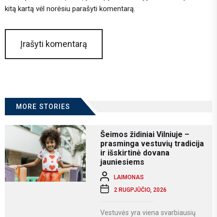
kitą kartą vėl norėsiu parašyti komentarą.
MORE STORIES
Šeimos židiniai Vilniuje –
prasminga vestuvių tradicija
ir išskirtinė dovana
jauniesiems
LAIMONAS
2 RUGPJŪČIO, 2026
Vestuvės yra viena svarbiausių