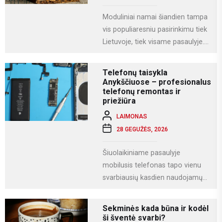
Moduliniai namai šiandien tampa
vis populiaresniu pasirinkimu tiek
Lietuvoje, tiek visame pasaulyje.
Tai modernus statybos būdas, kai
namas gaminamas ne...
Telefonų taisykla
Anykščiuose – profesionalus
telefonų remontas ir
priežiūra
LAIMONAS
28 GEGUŽĖS, 2026
Šiuolaikiniame pasaulyje
mobilusis telefonas tapo vienu
svarbiausių kasdien naudojamų
įrenginių. Juo ne tik bendraujame,
bet ir dirbame, fotografuojame,
Sekminės kada būna ir kodėl
naudojamės socialiniais...
ši šventė svarbi?