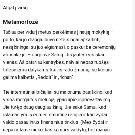
Atgal į viršų
Metamorfozė
Tačiau per vidurį metus perkėlimas į naują mokyklą –
po to, kai jo draugai buvo neteisingai apkaltinti,
nesąžiningai su juo elgiamasi, o paskui be ceremonijų
atsisakė jo, – sugriovė Samą. Jis jautėsi visiškai
vienas. Aš patariau kantrybės, naiviai nepasiruošęs
tolesniems dalykams: kai jis rado žmonių, su kuriais
galima kalbėtis „Reddit“ ir „4chan“.
Tie internetiniai bičiuliai su malonumu paaiškino, kad
visos mergaitės meluoja, ypač apie išprievartavimą.
Jie turėjo daug daugiau žinių. Jie sakė Samui, kad
islamas yra iš esmės smurtinė religija ir kad žydai
valdo pasaulinius finansinius tinklus. (Mes žydai ir
nepažįstame nieko, kas ką nors valdytų, bet manau,