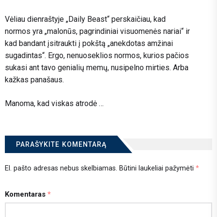
Vėliau dienraštyje „Daily Beast“ perskaičiau, kad
normos yra „malonūs, pagrindiniai visuomenės nariai“ ir
kad bandant įsitraukti į pokštą „anekdotas amžinai
sugadintas“. Ergo, nenuoseklios normos, kurios pačios
sukasi ant tavo genialių memų, nusipelno mirties. Arba
kažkas panašaus.
Manoma, kad viskas atrodė …
PARAŠYKITE KOMENTARĄ
El. pašto adresas nebus skelbiamas.
Būtini laukeliai pažymėti
*
Komentaras
*