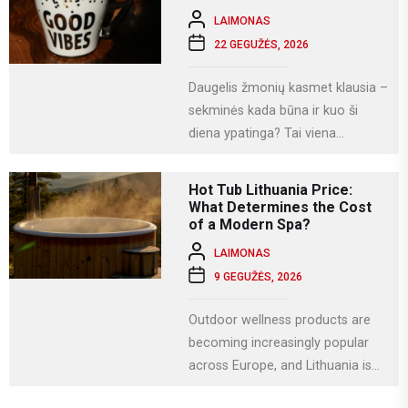
LAIMONAS
22 GEGUŽĖS, 2026
Daugelis žmonių kasmet klausia –
sekminės kada būna ir kuo ši
diena ypatinga? Tai viena
svarbiausių krikščioniškų švenčių,
kuri Lietuvoje...
Hot Tub Lithuania Price:
What Determines the Cost
of a Modern Spa?
LAIMONAS
9 GEGUŽĖS, 2026
Outdoor wellness products are
becoming increasingly popular
across Europe, and Lithuania is
no exception. More homeowners