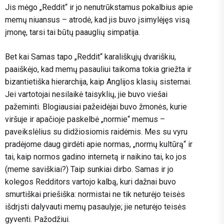
Jis mėgo „Reddit“ ir jo nenutrūkstamus pokalbius apie
memų niuansus – atrodė, kad jis buvo įsimylėjęs visą
įmonę, tarsi tai būtų paauglių simpatija.
Bet kai Samas tapo „Reddit“ karališkųjų dvariškiu,
paaiškėjo, kad memų pasauliui taikoma tokia griežta ir
bizantietiška hierarchija, kaip Anglijos klasių sistemai.
Jei vartotojai nesilaikė taisyklių, jie buvo viešai
pažeminti. Blogiausiai pažeidėjai buvo žmonės, kurie
viršuje ir apačioje paskelbė „normie“ memus –
paveikslėlius su didžiosiomis raidėmis. Mes su vyru
pradėjome daug girdėti apie normas, „normų kultūrą“ ir
tai, kaip normos gadino internetą ir naikino tai, ko jos
(meme saviškiai?) Taip sunkiai dirbo. Samas ir jo
kolegos Redditors vartojo kalbą, kuri dažnai buvo
smurtiškai priešiška: normistai ne tik neturėjo teisės
išdrįsti dalyvauti memų pasaulyje; jie neturėjo teisės
gyventi. Pažodžiui.