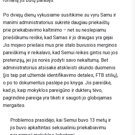
romaną jis būtų parašęs.
Po dviejų dienų vykusiame susitikime su vyru Samu ir
manimi administratorius sukrėtė daugiau priekaištų
prie priekabiavimo kaltinimo – net su neslepiamu
priešiškumu reiškė, kad Samas ir jo draugas yra gėjai.
Jis mojavo priešais mus prie stalo buvusios merginos
pareiškimą ir reikalavo, kad Semui reikės gintis nuo jos
pretenzijų, jei jis norės įrodyti savo nekaltumą. Bet
administratorius atsisakė atskleisti skundo duomenis
(jis taip pat užtemdė identifikavimo detales, FTB stilių),
o po to dokumentus paslėpė po knyga. Jis pareiškė,
kad jo, kaip mokyklos pareigūno ir dukterų tėvo,
pagrindinė pareiga yra tikėti ir saugoti jo globojamas
mergaites.
Problemos prasidėjo, kai Semui buvo 13 metų ir
jis buvo apkaltintas seksualiniu priekabiavimu