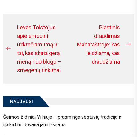
are investing in relaxation...
Navigacija
Levas Tolstojus
Plastinis
tarp
apie emocinį
draudimas
užkrečiamumą ir
Maharaštroje: kas
įrašų
Ne
Previous
tai, kas skiria gerą
leidžiama, kas
po
post:
meną nuo blogo –
draudžiama
smegenų rinkimai
NAUJAUSI
Šeimos židiniai Vilniuje – prasminga vestuvių tradicija ir
išskirtinė dovana jauniesiems