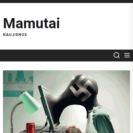
Skip
to
Mamutai
the
content
NAUJIENOS