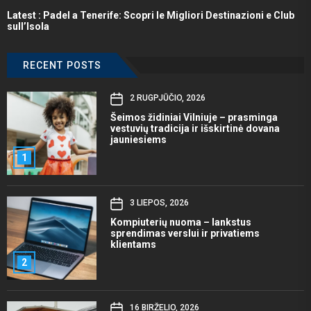
Latest :
Padel a Tenerife: Scopri le Migliori Destinazioni e Club
sull’Isola
RECENT POSTS
2 RUGPJŪČIO, 2026
Šeimos židiniai Vilniuje – prasminga
vestuvių tradicija ir išskirtinė dovana
jauniesiems
1
3 LIEPOS, 2026
Kompiuterių nuoma – lankstus
sprendimas verslui ir privatiems
klientams
2
16 BIRŽELIO, 2026