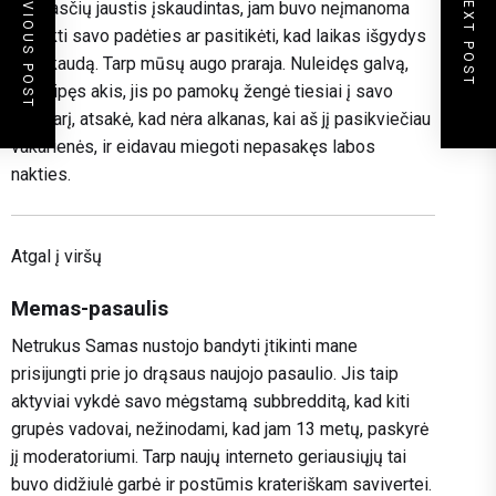
PREVIOUS POST
NEXT POST
priežasčių jaustis įskaudintas, jam buvo neįmanoma
suvokti savo padėties ar pasitikėti, kad laikas išgydys
nuoskaudą. Tarp mūsų augo praraja. Nuleidęs galvą,
nukreipęs akis, jis po pamokų žengė tiesiai į savo
kambarį, atsakė, kad nėra alkanas, kai aš jį pasikviečiau
vakarienės, ir eidavau miegoti nepasakęs labos
nakties.
Atgal į viršų
Memas-pasaulis
Netrukus Samas nustojo bandyti įtikinti mane
prisijungti prie jo drąsaus naujojo pasaulio. Jis taip
aktyviai vykdė savo mėgstamą subbredditą, kad kiti
grupės vadovai, nežinodami, kad jam 13 metų, paskyrė
jį moderatoriumi. Tarp naujų interneto geriausiųjų tai
buvo didžiulė garbė ir postūmis krateriškam savivertei.