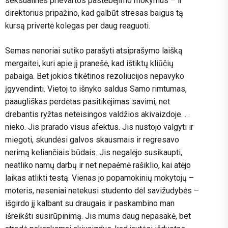
seksualinės prievartos pastebėjimo mokymus – ir
direktorius pripažino, kad galbūt stresas baigus tą
kursą privertė kolegas per daug reaguoti.
Semas nenoriai sutiko parašyti atsiprašymo laišką
mergaitei, kuri apie jį pranešė, kad ištiktų kliūčių
pabaiga. Bet jokios tikėtinos rezoliucijos nepavyko
įgyvendinti. Vietoj to išnyko saldus Samo rimtumas,
paaugliškas perdėtas pasitikėjimas savimi, net
drebantis ryžtas neteisingos valdžios akivaizdoje. . .
nieko. Jis prarado visus afektus. Jis nustojo valgyti ir
miegoti, skundėsi galvos skausmais ir regresavo
nerimą keliančiais būdais. Jis negalėjo susikaupti,
neatliko namų darbų ir net nepaėmė rašiklio, kai atėjo
laikas atlikti testą. Vienas jo popamokinių mokytojų –
moteris, neseniai netekusi studento dėl savižudybės –
išgirdo jį kalbant su draugais ir paskambino man
išreikšti susirūpinimą. Jis mums daug nepasakė, bet