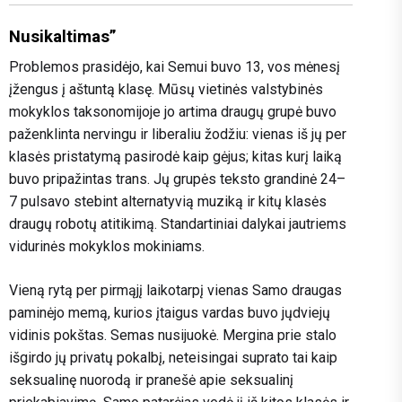
Nusikaltimas”
Problemos prasidėjo, kai Semui buvo 13, vos mėnesį
įžengus į aštuntą klasę. Mūsų vietinės valstybinės
mokyklos taksonomijoje jo artima draugų grupė buvo
paženklinta nervingu ir liberaliu žodžiu: vienas iš jų per
klasės pristatymą pasirodė kaip gėjus; kitas kurį laiką
buvo pripažintas trans. Jų grupės teksto grandinė 24–
7 pulsavo stebint alternatyvią muziką ir kitų klasės
draugų robotų atitikimą. Standartiniai dalykai jautriems
vidurinės mokyklos mokiniams.
Vieną rytą per pirmąjį laikotarpį vienas Samo draugas
paminėjo memą, kurios įtaigus vardas buvo jųdviejų
vidinis pokštas. Semas nusijuokė. Mergina prie stalo
išgirdo jų privatų pokalbį, neteisingai suprato tai kaip
seksualinę nuorodą ir pranešė apie seksualinį