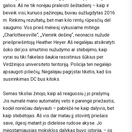
galios. Aš ne tik norėjau praleisti šeštadienį – kaip ir
beveik visi, kuriuos pažinojau, buvau sužlugdytas 2016
m. Rinkimų rezultatų, bet man kilo rimtų rūpesčių dėl
saugumo. Vos prieš mėnesį vykusiame mitinge
„Charlotteesville“, „Vienink dešinę“, neonacis nužudė
priešpriešintoją Heather Heyer. Aš negalėjau atsikratyti
šoko dėl jos smurtinio nužudymo ar stebėjimo, kaip
vyrai su tiki fakelais šaukia rasistinius šūkius per
Virdžinijos universiteto teritoriją. Policija ten negalėjo
apsaugoti piliečių; Negalėjau pagrįstai tikėtis, kad šis
susirinkimas DC bus kitoks.
Semas tiksliai žinojo, kaip aš reaguosiu į jo prašymą.
Jis numatė mano automatinį veto ir parengė priežastis,
kodėl norėčiau dalyvauti – pabrėžė ne kaip dalyvis, bet
kaip stebėtojas. Aš vis dar matau jį stovintį priešais
save, ilgesį matant jo didelėse rudose akyse. Jo
mėgstamiausias mokyklos dalykas buvo istorija, – jis