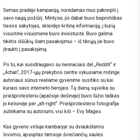
Semas pradėjo kampaniją, norėdamas mus pakreipti į
savo naują požiūrį. Mintyse, jis dabar buvo beprotiškas
tiesos sakytojas, skleidęs kritinę informaciją, į kurią
visuotinė visuomenė buvo investuota. Buvo galima
tikėtis iššūkių šiam pasakojimui – iš tikrųjų jie buvo
įtraukti į pasakojimą.
Po to, kai susidraugavo su neonaciais dėl „Reddit“ ir
„4chan“, 2017-ųjų prekybos centre vykusiame mitinge
autoriaus sūnus realiame gyvenime susitiko su kai
kuriais savo interneto herojais. Tą dieną sąveika su
priešprotesteriu (apačioje dešinėje) buvo lūžio taškas
jo kelionėje per „alt-right“. Priešprotesterio fotografija
sutinkama su autoriumi; visi kiti – Evy Mages.
Kas gyveno viršuje kambaryje su dviaukštėmis
lovomis, apsuptas tamsoje šviečiančių saulės