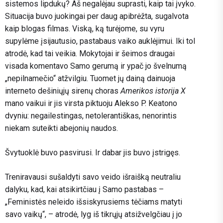
sistemos lipdukų? Aš negalėjau suprasti, kaip tai įvyko.
Situacija buvo juokingai per daug apibrėžta, sugalvota
kaip blogas filmas. Viską, ką turėjome, su vyru
supylėme įsijautusio, pastabaus vaiko auklėjimui. Iki tol
atrodė, kad tai veikia. Mokytojai ir šeimos draugai
visada komentavo Samo gerumą ir ypač jo švelnumą
„nepilnamečio“ atžvilgiu. Tuomet jų dainą dainuoja
interneto dešiniųjų sirenų choras
Amerikos istorija X
mano vaikui ir jis virsta piktuoju Alekso P. Keatono
dvyniu: negailestingas, netolerantiškas, nenorintis
niekam suteikti abejonių naudos.
Švytuoklė buvo pasvirusi. Ir dabar jis buvo įstrigęs.
Treniravausi sušaldyti savo veido išraišką neutraliu
dalyku, kad, kai atsikirtčiau į Samo pastabas –
„Feministės neleido išsiskyrusiems tėčiams matyti
savo vaikų“, – atrodė, lyg iš tikrųjų atsižvelgčiau į jo