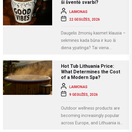
naudojamės socialiniais...
ši šventė svarbi?
LAIMONAS
22 GEGUŽĖS, 2026
Daugelis žmonių kasmet klausia –
sekminės kada būna ir kuo ši
diena ypatinga? Tai viena
svarbiausių krikščioniškų švenčių,
kuri Lietuvoje...
Hot Tub Lithuania Price:
What Determines the Cost
of a Modern Spa?
LAIMONAS
9 GEGUŽĖS, 2026
Outdoor wellness products are
becoming increasingly popular
across Europe, and Lithuania is
no exception. More homeowners