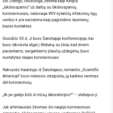
Shi Zhengli, virusologė, žinoma kaip Kinijos
„šikšnosparnis“ už darbą su šikšnosparnių
koronavirusais, vadovauja WIV kylančių infekcinių ligų
centrui ir yra nurodoma kaip pagrindinis duomenų
bazės kontaktas.
Gruodžio 30 d. Ji buvo Šanchajuje konferencijoje, kai
buvo iškviesta atgal į Wuhaną su žinia, kad dviem
pacientams, sergantiems plaučių uždegimu, buvo
nustatytas naujas koronavirusas.
Nakvynės traukinyje iš Šanchajaus, remiantis „Scientific
American“ kovo mėnesio straipsniu, ją kankino nerimas
dėl koronavirusų.
„Ar jie galėjo būti iš mūsų laboratorijos?” – stebėjosi ji.
Juk artimiausias žinomas šio naujojo koronaviruso