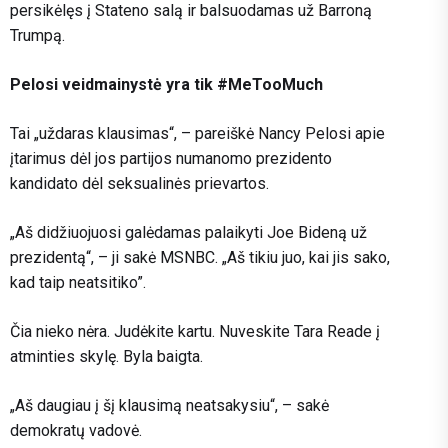
persikėlęs į Stateno salą ir balsuodamas už Barroną
Trumpą.
Pelosi veidmainystė yra tik #MeTooMuch
Tai „uždaras klausimas“, – pareiškė Nancy Pelosi apie
įtarimus dėl jos partijos numanomo prezidento
kandidato dėl seksualinės prievartos.
„Aš didžiuojuosi galėdamas palaikyti Joe Bideną už
prezidentą“, – ji sakė MSNBC. „Aš tikiu juo, kai jis sako,
kad taip neatsitiko”.
Čia nieko nėra. Judėkite kartu. Nuveskite Tara Reade į
atminties skylę. Byla baigta.
„Aš daugiau į šį klausimą neatsakysiu“, – sakė
demokratų vadovė.