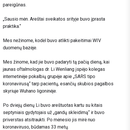
pareigūnas.
„Sausio mėn. Areštai sveikatos srityje buvo įprasta
praktika.“
Mes nežinome, kodėl buvo atlikti pakeitimai WIV
duomenų bazėje.
Mes žinome, kad jie buvo padaryti tą pačią dieną, kai
jaunas oftalmologas dr. Li Wenliang įspėjo kolegas
internetinėje pokalbių grupėje apie „SARS tipo
koronavirusą“ tarp pacientų, esančių skubios pagalbos
skyriuje Wuhano ligoninėje.
Po dviejų dienų Li buvo areštuotas kartu su kitais
septyniais gydytojais už „gandų skleidimą“ ir buvo
priverstas atsitraukti. Po mėnesio jis mirė nuo
koronaviruso, būdamas 33 metų.