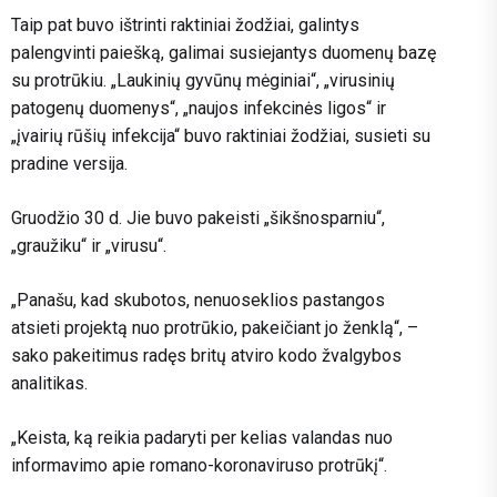
Taip pat buvo ištrinti raktiniai žodžiai, galintys
palengvinti paiešką, galimai susiejantys duomenų bazę
su protrūkiu. „Laukinių gyvūnų mėginiai“, „virusinių
patogenų duomenys“, „naujos infekcinės ligos“ ir
„įvairių rūšių infekcija“ buvo raktiniai žodžiai, susieti su
pradine versija.
Gruodžio 30 d. Jie buvo pakeisti „šikšnosparniu“,
„graužiku“ ir „virusu“.
„Panašu, kad skubotos, nenuoseklios pastangos
atsieti projektą nuo protrūkio, pakeičiant jo ženklą“, –
sako pakeitimus radęs britų atviro kodo žvalgybos
analitikas.
„Keista, ką reikia padaryti per kelias valandas nuo
informavimo apie romano-koronaviruso protrūkį“.