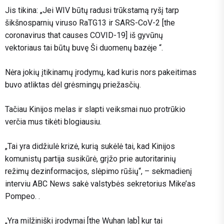
Jis tikina: „Jei WIV būtų radusi trūkstamą ryšį tarp
šikšnosparnių viruso RaTG13 ir SARS-CoV-2 [the
coronavirus that causes COVID-19] iš gyvūnų
vektoriaus tai būtų buvę Ši duomenų bazėje “.
Nėra jokių įtikinamų įrodymų, kad kuris nors pakeitimas
buvo atliktas dėl grėsmingų priežasčių.
Tačiau Kinijos melas ir slapti veiksmai nuo protrūkio
verčia mus tikėti blogiausiu.
„Tai yra didžiulė krizė, kurią sukėlė tai, kad Kinijos
komunistų partija susikūrė, grįžo prie autoritarinių
režimų dezinformacijos, slėpimo rūšių“, – sekmadienį
interviu ABC News sakė valstybės sekretorius Mike’as
Pompeo. .
„Yra milžiniški įrodymai [the Wuhan lab] kur tai