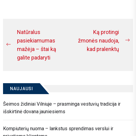
are investing in relaxation...
Navigacija
Natūralus
Ką protingi
tarp
pasiekiamumas
žmonės naudoja,
Ne
Previous
mažėja – štai ką
kad pralenktų
įrašų
po
post:
galite padaryti
NAUJAUSI
Šeimos židiniai Vilniuje – prasminga vestuvių tradicija ir
išskirtinė dovana jauniesiems
Kompiuterių nuoma – lankstus sprendimas verslui ir