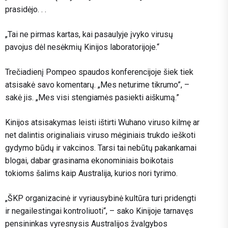
prasidėjo. . .
„Tai ne pirmas kartas, kai pasaulyje įvyko virusų
pavojus dėl nesėkmių Kinijos laboratorijoje.“
Trečiadienį Pompeo spaudos konferencijoje šiek tiek
atsisakė savo komentarų. „Mes neturime tikrumo”, –
sakė jis. „Mes visi stengiamės pasiekti aiškumą.”
Kinijos atsisakymas leisti ištirti Wuhano viruso kilmę ar
net dalintis originaliais viruso mėginiais trukdo ieškoti
gydymo būdų ir vakcinos. Tarsi tai nebūtų pakankamai
blogai, dabar grasinama ekonominiais boikotais
tokioms šalims kaip Australija, kurios nori tyrimo.
„ŠKP organizacinė ir vyriausybinė kultūra turi pridengti
ir negailestingai kontroliuoti“, – sako Kinijoje tarnavęs
pensininkas vyresnysis Australijos žvalgybos