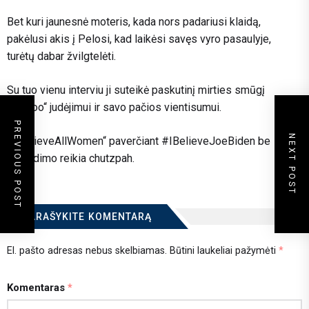
Bet kuri jaunesnė moteris, kada nors padariusi klaidą,
pakėlusi akis į Pelosi, kad laikėsi savęs vyro pasaulyje,
turėtų dabar žvilgtelėti.
Su tuo vienu interviu ji suteikė paskutinį mirties smūgį
„MeToo“ judėjimui ir savo pačios vientisumui.
PREVIOUS POST
NEXT POST
„#BelieveAllWomen“ paverčiant #IBelieveJoeBiden be
paraudimo reikia chutzpah.
PARAŠYKITE KOMENTARĄ
El. pašto adresas nebus skelbiamas.
Būtini laukeliai pažymėti
*
Komentaras
*