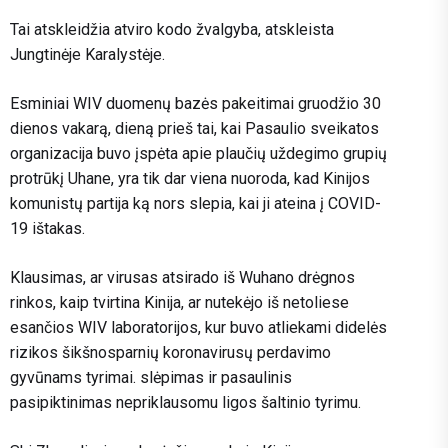
Tai atskleidžia atviro kodo žvalgyba, atskleista
Jungtinėje Karalystėje.
Esminiai WIV duomenų bazės pakeitimai gruodžio 30
dienos vakarą, dieną prieš tai, kai Pasaulio sveikatos
organizacija buvo įspėta apie plaučių uždegimo grupių
protrūkį Uhane, yra tik dar viena nuoroda, kad Kinijos
komunistų partija ką nors slepia, kai ji ateina į COVID-
19 ištakas.
Klausimas, ar virusas atsirado iš Wuhano drėgnos
rinkos, kaip tvirtina Kinija, ar nutekėjo iš netoliese
esančios WIV laboratorijos, kur buvo atliekami didelės
rizikos šikšnosparnių koronavirusų perdavimo
gyvūnams tyrimai. slėpimas ir pasaulinis
pasipiktinimas nepriklausomu ligos šaltinio tyrimu.