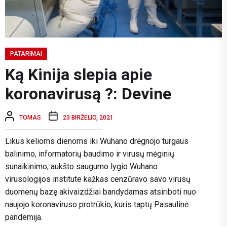
PATARIMAI
Ką Kinija slepia apie
koronavirusą ?: Devine
TOMAS
23 BIRŽELIO, 2021
Likus kelioms dienoms iki Wuhano drėgnojo turgaus
balinimo, informatorių baudimo ir virusų mėginių
sunaikinimo, aukšto saugumo lygio Wuhano
virusologijos institute kažkas cenzūravo savo virusų
duomenų bazę akivaizdžiai bandydamas atsiriboti nuo
naujojo koronaviruso protrūkio, kuris taptų Pasaulinė
pandemija.