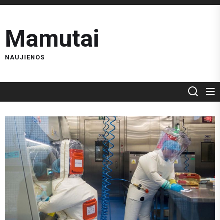
Skip
to
Mamutai
the
content
NAUJIENOS