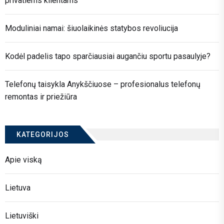
privatiems klientams
Moduliniai namai: šiuolaikinės statybos revoliucija
Kodėl padelis tapo sparčiausiai augančiu sportu pasaulyje?
Telefonų taisykla Anykščiuose – profesionalus telefonų
remontas ir priežiūra
KATEGORIJOS
Apie viską
Lietuva
Lietuviški