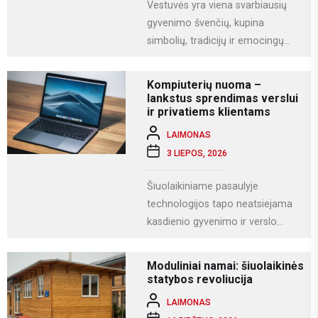
Vestuvės yra viena svarbiausių
gyvenimo švenčių, kupina
simbolių, tradicijų ir emocingų
akimirkų. Viena iš gražiausių ir
labiausiai vertinamų lietuviškų
Kompiuterių nuoma –
vestuvių...
lankstus sprendimas verslui
ir privatiems klientams
LAIMONAS
3 LIEPOS, 2026
Šiuolaikiniame pasaulyje
technologijos tapo neatsiejama
kasdienio gyvenimo ir verslo
dalimi. Kompiuteriai naudojami
darbui, mokslams, kūrybai,
Moduliniai namai: šiuolaikinės
komunikacijai ir įvairioms
statybos revoliucija
specializuotoms užduotims...
LAIMONAS