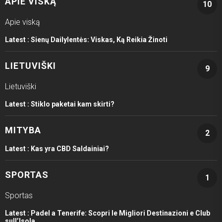
APIE VISKĄ
10
Apie viską
Latest :
Sienų Dailylentės: Viskas, Ką Reikia Žinoti
LIETUVIŠKI
9
Lietuviški
Latest :
Stiklo paketai kam skirti?
MITYBA
2
Latest :
Kas yra CBD Saldainiai?
SPORTAS
1
Sportas
Latest :
Padel a Tenerife: Scopri le Migliori Destinazioni e Club
sull’Isola