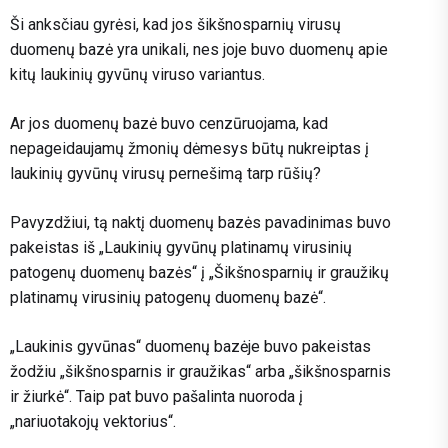
Ši anksčiau gyrėsi, kad jos šikšnosparnių virusų
duomenų bazė yra unikali, nes joje buvo duomenų apie
kitų laukinių gyvūnų viruso variantus.
Ar jos duomenų bazė buvo cenzūruojama, kad
nepageidaujamų žmonių dėmesys būtų nukreiptas į
laukinių gyvūnų virusų pernešimą tarp rūšių?
Pavyzdžiui, tą naktį duomenų bazės pavadinimas buvo
pakeistas iš „Laukinių gyvūnų platinamų virusinių
patogenų duomenų bazės“ į „Šikšnosparnių ir graužikų
platinamų virusinių patogenų duomenų bazė“.
„Laukinis gyvūnas“ duomenų bazėje buvo pakeistas
žodžiu „šikšnosparnis ir graužikas“ arba „šikšnosparnis
ir žiurkė“. Taip pat buvo pašalinta nuoroda į
„nariuotakojų vektorius“.