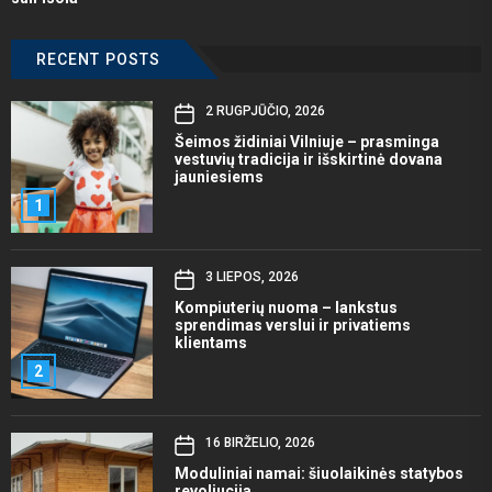
RECENT POSTS
2 RUGPJŪČIO, 2026
Šeimos židiniai Vilniuje – prasminga
vestuvių tradicija ir išskirtinė dovana
jauniesiems
1
3 LIEPOS, 2026
Kompiuterių nuoma – lankstus
sprendimas verslui ir privatiems
klientams
2
16 BIRŽELIO, 2026
Moduliniai namai: šiuolaikinės statybos
revoliucija