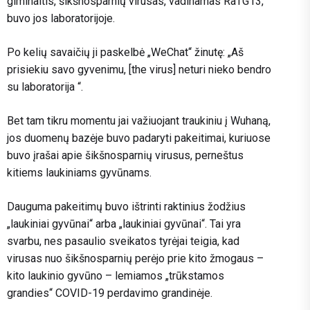
giminaitis, šikšnosparnių virusas, vadinamas RaTG13,
buvo jos laboratorijoje.
Po kelių savaičių ji paskelbė „WeChat“ žinutę: „Aš
prisiekiu savo gyvenimu, [the virus] neturi nieko bendro
su laboratorija “.
Bet tam tikru momentu jai važiuojant traukiniu į Wuhaną,
jos duomenų bazėje buvo padaryti pakeitimai, kuriuose
buvo įrašai apie šikšnosparnių virusus, perneštus
kitiems laukiniams gyvūnams.
Dauguma pakeitimų buvo ištrinti raktinius žodžius
„laukiniai gyvūnai“ arba „laukiniai gyvūnai“. Tai yra
svarbu, nes pasaulio sveikatos tyrėjai teigia, kad
virusas nuo šikšnosparnių perėjo prie kito žmogaus –
kito laukinio gyvūno – lemiamos „trūkstamos
grandies“ COVID-19 perdavimo grandinėje.