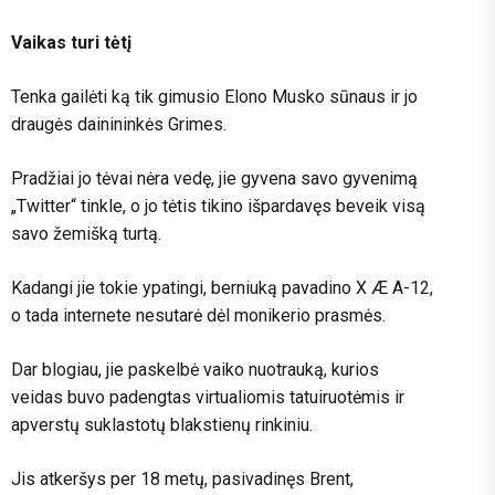
Vaikas turi tėtį
Tenka gailėti ką tik gimusio Elono Musko sūnaus ir jo
draugės dainininkės Grimes.
Pradžiai jo tėvai nėra vedę, jie gyvena savo gyvenimą
„Twitter“ tinkle, o jo tėtis tikino išpardavęs beveik visą
savo žemišką turtą.
Kadangi jie tokie ypatingi, berniuką pavadino X Æ A-12,
o tada internete nesutarė dėl monikerio prasmės.
Dar blogiau, jie paskelbė vaiko nuotrauką, kurios
veidas buvo padengtas virtualiomis tatuiruotėmis ir
apverstų suklastotų blakstienų rinkiniu.
Jis atkeršys per 18 metų, pasivadinęs Brent,