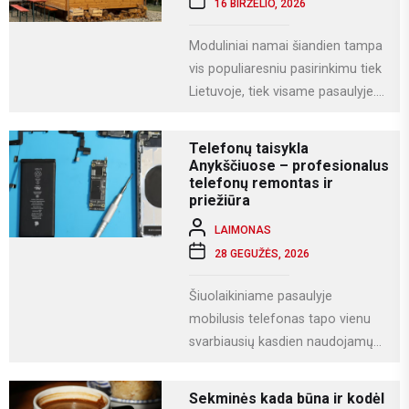
16 BIRŽELIO, 2026
Moduliniai namai šiandien tampa
vis populiaresniu pasirinkimu tiek
Lietuvoje, tiek visame pasaulyje.
Tai modernus statybos būdas, kai
namas gaminamas ne...
Telefonų taisykla
Anykščiuose – profesionalus
telefonų remontas ir
priežiūra
LAIMONAS
28 GEGUŽĖS, 2026
Šiuolaikiniame pasaulyje
mobilusis telefonas tapo vienu
svarbiausių kasdien naudojamų
įrenginių. Juo ne tik bendraujame,
bet ir dirbame, fotografuojame,
Sekminės kada būna ir kodėl