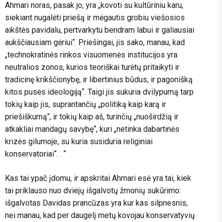
Ahmari noras, pasak jo, yra „kovoti su kultūriniu karu,
siekiant nugalėti priešą ir mėgautis grobiu viešosios
aikštės pavidalu, pertvarkytu bendram labui ir galiausiai
aukščiausiam gėriui“. Priešingai, jis sako, manau, kad
„technokratinės rinkos visuomenės institucijos yra
neutralios zonos, kurios teoriškai turėtų pritaikyti ir
tradicinę krikščionybę, ir libertinius būdus, ir pagonišką
kitos pusės ideologiją“. Taigi jis sukuria dvilypumą tarp
tokių kaip jis, suprantančių „politiką kaip karą ir
priešiškumą“, ir tokių kaip aš, turinčių „nuoširdžią ir
atkakliai mandagų savybę“, kuri „netinka dabartinės
krizės gilumoje, su kuria susiduria religiniai
konservatoriai“. . “
Kas tai ypač įdomu, ir apskritai Ahmari esė yra tai, kiek
tai priklauso nuo dviejų išgalvotų žmonių sukūrimo:
išgalvotas Davidas prancūzas yra kur kas silpnesnis,
nei manau, kad per daugelį metų kovojau konservatyvių