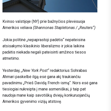
Kvinso valstijoje (NY) prie bažnyčios plevėsuoja
Amerikos vėliava
(Shannonas Stapletonas / „Reuters“)
Jokia politinė „nepaprastoji padėtis“ nepateisina
atsisakymo klasikinio liberalizmo ir jokia laikina
padėtis niekada negali pateisinti amžinos tiesos
atmetimo.
Y
esterday,
„New York Post“
redaktorius Sohrabas
Ahmari paskelbė ilgą esė gana akį traukiančiu
pavadinimu „Prieš Davidą French-ismą“. Nors esė gana
tiesiogiai nukreipta į mane asmeniškai, ji taip pat
naudoja mane kaip savotišką dviejų konkuruojančių
Amerikos gyvenimo vizijų atstovę.