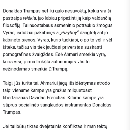
Donaldas Trumpas net iki galo nesuvoktų, kokia yra ši
pastraipa
reiškia
, juo labiau pripažinti ją kaip valdančią
filosofiją. Tai nuostabaus asmeninio potraukio žmogus.
Vyras, išdidžiai pakabinęs a
„Playboy“
dangtelį ant jo
kabineto sienos. Vyras, kuris tuokiasi, o po to vėl ir vėl
išteka, tačiau vis tiek jaučiasi priverstas susirasti
pornografines žvaigždes. Esė Ahmari smerkia vyrą,
kuris visų pirma trokšta autonomijos. Jis to
nežinodamas smerkia D.Trumpą.
Taigi, jūs turite tai. Ahmariui jėgų išsidėstymas atrodo
taip: viename kampe yra gražus milquetoast
libertarianas Davidas Frenchas. Kitame kampe yra
stiprus socialinės sanglaudos instrumentas Donaldas
Trumpas.
Jei tai būtų tikras dvejetainis konfliktas ir man tektų