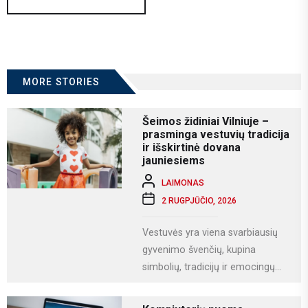
MORE STORIES
Šeimos židiniai Vilniuje –
prasminga vestuvių tradicija
ir išskirtinė dovana
jauniesiems
LAIMONAS
2 RUGPJŪČIO, 2026
Vestuvės yra viena svarbiausių
gyvenimo švenčių, kupina
simbolių, tradicijų ir emocingų
akimirkų. Viena iš gražiausių ir
labiausiai vertinamų lietuviškų