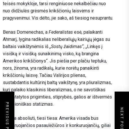
teisės mokykloje, tarsi renginiuose nekalbėčiau nuo
nuo didžiulės grėsmės krikščionių laisvėms ir
pragyvenimui. Vis dėlto, jie sako, aš tiesiog nesuprantu.
Benas Domenechas, a
Federalistas
esė, palaikanti
Ahmarį, lygina radikalias neliberaliųjų kairiųjų jėgas su
baltais vaikštynėmis iš
„Sostų žaidimas“
, „Linkęs į
visišką ir visišką sunaikinimą visko, ką brangina
Amerikos krikščionys“. Jis piešia per plačiu teptuku,
nors, žinoma, yra radikalų, kurie norėtų panaikinti
krikščionių laisvę. Tačiau Valirijos plienas,
sustabdantis kultūrinį baltą vaikštynę, yra pliuralizmas,
kurį palaiko klasikinis liberalizmas, o ne savotiškas
nenustatytos prigimties, stiprybės, galios ar ištvermės
krikščioniškas statizmas.
PREVIOUS POST
NEXT POST
Čia yra absoliuti, tiesi tiesa: Amerika visada bus
konkuruojančios pasaulėžiūros ir konkuruojančių, giliai