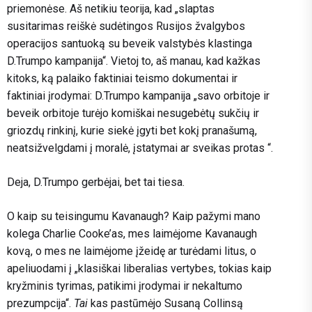
priemonėse. Aš netikiu teorija, kad „slaptas
susitarimas reiškė sudėtingos Rusijos žvalgybos
operacijos santuoką su beveik valstybės klastinga
D.Trumpo kampanija“. Vietoj to, aš manau, kad kažkas
kitoks, ką palaiko faktiniai teismo dokumentai ir
faktiniai įrodymai: D.Trumpo kampanija „savo orbitoje ir
beveik orbitoje turėjo komiškai nesugebėtų sukčių ir
griozdų rinkinį, kurie siekė įgyti bet kokį pranašumą,
neatsižvelgdami į moralė, įstatymai ar sveikas protas “.
Deja, D.Trumpo gerbėjai, bet tai tiesa.
O kaip su teisingumu Kavanaugh? Kaip pažymi mano
kolega Charlie Cooke’as, mes laimėjome Kavanaugh
kovą, o mes ne laimėjome įžeidę ar turėdami litus, o
apeliuodami į „klasiškai liberalias vertybes, tokias kaip
kryžminis tyrimas, patikimi įrodymai ir nekaltumo
prezumpcija“.
Tai
kas pastūmėjo Susaną Collinsą