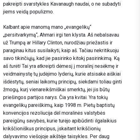
pakreipti svarstykles Kavanaugh naudai, o ne subadyti
jiems veidą populizmo.
Kalbant apie manomą mano „evangelikų“
„persitvarkymą“, Ahmari irgi ten klysta. Aš nebalsavau
už Trumpą ar Hillary Clinton, nurodžiau priežastis ir
paraginau kitus susilaikyti, kaip aš. Tačiau nekritikuoju
savo tikinčiųjų, kad jie pasirinko kitokį pasirinkimą. Ką
aš
turėti
Tai yra atkreipti dėmesį į moralinį nesėkmę ir
veidmainystę tų judėjimo lyderių, kurie atsisakė aiškiai
išdėstytų, seniai laikomų principų, siekdami toliau ginti
žmogų, kurį vienareikšmiškai smerktų, jei jis būtų
priešingos partijos narys. Čia yra kvitai. Yra tokių
evangelikų pareiškimų, kaip 1998 m. Pietų baptistų
konvencijos rezoliucija dėl moralinės valstybės
pareigūnų savybės, kurie turėjo apibūdinti ilgalaikius
krikščioniškus principus, įskaitant krikščionių
dalyvavimo viešojoje aikštėje taisykles. Per daug