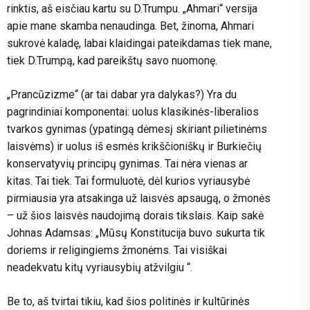
rinktis, aš eisčiau kartu su D.Trumpu. „Ahmari“ versija
apie mane skamba nenaudinga. Bet, žinoma, Ahmari
sukrovė kaladę, labai klaidingai pateikdamas tiek mane,
tiek D.Trumpą, kad pareikštų savo nuomonę.
„Prancūzizme“ (ar tai dabar yra dalykas?) Yra du
pagrindiniai komponentai: uolus klasikinės-liberalios
tvarkos gynimas (ypatingą dėmesį skiriant pilietinėms
laisvėms) ir uolus iš esmės krikščioniškų ir Burkiečių
konservatyvių principų gynimas. Tai nėra vienas ar
kitas. Tai tiek. Tai formuluotė, dėl kurios vyriausybė
pirmiausia yra atsakinga už laisvės apsaugą, o žmonės
– už šios laisvės naudojimą dorais tikslais. Kaip sakė
Johnas Adamsas: „Mūsų Konstitucija buvo sukurta tik
doriems ir religingiems žmonėms. Tai visiškai
neadekvatu kitų vyriausybių atžvilgiu “.
Be to, aš tvirtai tikiu, kad šios politinės ir kultūrinės