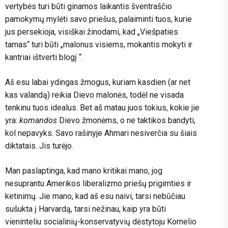
vertybės turi būti ginamos laikantis šventraščio
pamokymų mylėti savo priešus, palaiminti tuos, kurie
jus persekioja, visiškai žinodami, kad „Viešpaties
tarnas“ turi būti „malonus visiems, mokantis mokyti ir
kantriai ištverti blogį “.
Aš esu labai ydingas žmogus, kuriam kasdien (ar net
kas valandą) reikia Dievo malonės, todėl ne visada
tenkinu ​​tuos idealus. Bet aš matau juos tokius, kokie jie
yra:
komandos
Dievo žmonėms, o ne taktikos bandyti,
kol nepavyks. Savo rašinyje Ahmari nesiverčia su šiais
diktatais. Jis turėjo.
Man paslaptinga, kad mano kritikai mano, jog
nesuprantu Amerikos liberalizmo priešų prigimties ir
ketinimų. Jie mano, kad aš esu naivi, tarsi nebūčiau
sušukta į Harvardą, tarsi nežinau, kaip yra būti
vieninteliu socialinių-konservatyvių dėstytoju Kornelio