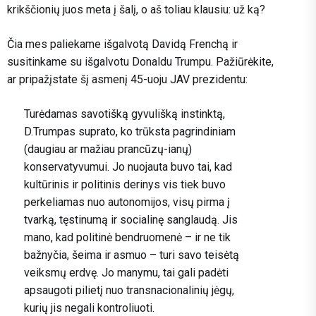
krikščionių juos meta į šalį, o aš toliau klausiu: už ką?
Čia mes paliekame išgalvotą Davidą Frenchą ir
susitinkame su išgalvotu Donaldu Trumpu. Pažiūrėkite,
ar pripažįstate šį asmenį 45-uoju JAV prezidentu:
Turėdamas savotišką gyvulišką instinktą,
D.Trumpas suprato, ko trūksta pagrindiniam
(daugiau ar mažiau prancūzų-ianų)
konservatyvumui. Jo nuojauta buvo tai, kad
kultūrinis ir politinis derinys vis tiek buvo
perkeliamas nuo autonomijos, visų pirma į
tvarką, tęstinumą ir socialinę sanglaudą. Jis
mano, kad politinė bendruomenė – ir ne tik
bažnyčia, šeima ir asmuo – turi savo teisėtą
veiksmų erdvę. Jo manymu, tai gali padėti
apsaugoti pilietį nuo transnacionalinių jėgų,
kurių jis negali kontroliuoti.