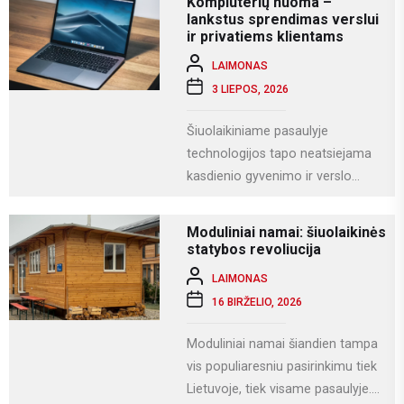
Kompiuterių nuoma –
vestuvių...
lankstus sprendimas verslui
ir privatiems klientams
LAIMONAS
3 LIEPOS, 2026
Šiuolaikiniame pasaulyje
technologijos tapo neatsiejama
kasdienio gyvenimo ir verslo
dalimi. Kompiuteriai naudojami
darbui, mokslams, kūrybai,
Moduliniai namai: šiuolaikinės
komunikacijai ir įvairioms
statybos revoliucija
specializuotoms užduotims...
LAIMONAS
16 BIRŽELIO, 2026
Moduliniai namai šiandien tampa
vis populiaresniu pasirinkimu tiek
Lietuvoje, tiek visame pasaulyje.