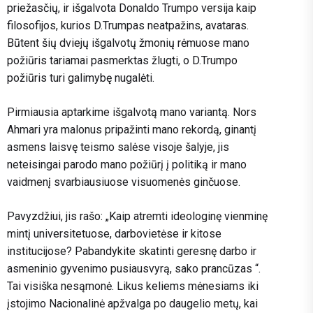
priežasčių, ir išgalvota Donaldo Trumpo versija kaip
filosofijos, kurios D.Trumpas neatpažins, avataras.
Būtent šių dviejų išgalvotų žmonių rėmuose mano
požiūris tariamai pasmerktas žlugti, o D.Trumpo
požiūris turi galimybę nugalėti.
Pirmiausia aptarkime išgalvotą mano variantą. Nors
Ahmari yra malonus pripažinti mano rekordą, ginantį
asmens laisvę teismo salėse visoje šalyje, jis
neteisingai parodo mano požiūrį į politiką ir mano
vaidmenį svarbiausiuose visuomenės ginčuose.
Pavyzdžiui, jis rašo: „Kaip atremti ideologinę vienminę
mintį universitetuose, darbovietėse ir kitose
institucijose? Pabandykite skatinti geresnę darbo ir
asmeninio gyvenimo pusiausvyrą, sako prancūzas “.
Tai visiška nesąmonė. Likus keliems mėnesiams iki
įstojimo
Nacionalinė apžvalga
po daugelio metų, kai