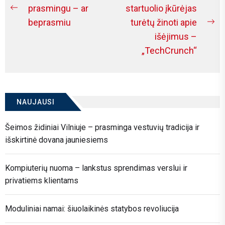
tarp
prasmingu – ar
startuolio įkūrėjas
Previous
beprasmiu
turėtų žinoti apie
įrašų
post:
Ne
išėjimus –
po
„TechCrunch“
NAUJAUSI
Šeimos židiniai Vilniuje – prasminga vestuvių tradicija ir
išskirtinė dovana jauniesiems
Kompiuterių nuoma – lankstus sprendimas verslui ir
privatiems klientams
Moduliniai namai: šiuolaikinės statybos revoliucija