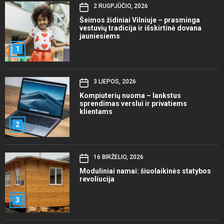
2 RUGPJŪČIO, 2026
Šeimos židiniai Vilniuje – prasminga
vestuvių tradicija ir išskirtinė dovana
jauniesiems
1
3 LIEPOS, 2026
Kompiuterių nuoma – lankstus
sprendimas verslui ir privatiems
klientams
2
16 BIRŽELIO, 2026
Moduliniai namai: šiuolaikinės statybos
revoliucija
3