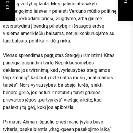
laikomų vertybių tauta. Mes galime atsisakyti
įsipareigojimo laisvei ir paleisti Verduno mūšio politinę
versiją, ieškodami priešų žlugdymo, arba galime
atsistatydinti į bendrą pilietybę ir išsaugoti erdvę
visiems amerikiečių balsams, net jei konkuruojame su
tais balsais. politika ir idėjų rinka.
Vienas sprendimas pagrįstas Steigėjų išmintimi. Kitas
paneigia pagrindinį tvirtą Nepriklausomybės
deklaracijos tvirtinimą, kad „vyriausybės steigiamos
tarp žmonių“, kad būtų užtikrintos mūsų „neatimamos
teisės“. Nors vyriausybės, be abejo, turėtų siekti
bendro gėrio, jos neturi ir neturėtų turėti grubios
prievartos jėgos „pertvarkyti“ viešąją aikštę, kad
pasiektų tą gėrį, kokį jos apibrėžia.
Pirmasis Ahmari išpuolio prieš mane įvykis buvo
tviteris, paskelbiantis „drag-queen pasakojimo laiką“