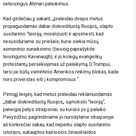
neteisingus Ahmari pateikimus.
Kad girdėčiau jį sakant, „praleidau dvejus metus
propaguodamas dabar diskredituotą Rusijos„ slapto
susitarimo “teoriją; moralizuoti ir apsimesti, kad
nesusiduriame su priešais, kurie siekia mūsų
asmeninio sunaikinimo (tiesiog paprašykite
teisingumo Kavanaugh); ir jo kolegų evangelikų
protestantų persekiojimas už palaikymą D.Trumpui,
tarsi jie būtų vienintelis Amerikos rinkimų blokas, kada
nors priverstas eiti į kompromisus “.
Pirmąjį teiginį, kad metus praleidau reklamuodamas
„dabar diskredituotą Rusijos„ sąmokslo “teoriją“,
paneigia patys straipsniai, su kuriais jis jį palaiko.
Pavyzdžiui, pagrindiniame jo nurodytame straipsnyje
aš konkrečiai sakau, kad neperku slapto susitarimo
istorijos, sukauptos kairiosios žiniasklaidos