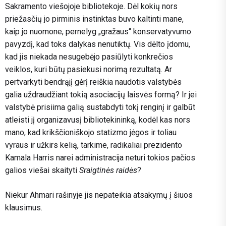
Sakramento viešojoje bibliotekoje. Dėl kokių nors
priežasčių jo pirminis instinktas buvo kaltinti mane,
kaip jo nuomone, pernelyg „gražaus“ konservatyvumo
pavyzdį, kad toks dalykas nenutiktų. Vis dėlto įdomu,
kad jis niekada nesugebėjo pasiūlyti konkrečios
veiklos, kuri būtų pasiekusi norimą rezultatą. Ar
pertvarkyti bendrąjį gėrį reiškia naudotis valstybės
galia uždraudžiant tokią asociacijų laisvės formą? Ir jei
valstybė prisiima galią sustabdyti tokį renginį ir galbūt
atleisti jį organizavusį bibliotekininką, kodėl kas nors
mano, kad krikščioniškojo statizmo jėgos ir toliau
vyraus ir užkirs kelią, tarkime, radikaliai prezidento
Kamala Harris narei administracija neturi tokios pačios
galios viešai skaityti
Sraigtinės raidės
?
Niekur Ahmari rašinyje jis nepateikia atsakymų į šiuos
klausimus.