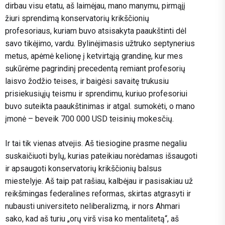
dirbau visu etatu, aš laimėjau, mano manymu, pirmąjį
žiuri sprendimą konservatorių krikščionių
profesoriaus, kuriam buvo atsisakyta paaukštinti dėl
savo tikėjimo, vardu. Bylinėjimasis užtruko septynerius
metus, apėmė kelionę į ketvirtąją grandinę, kur mes
sukūrėme pagrindinį precedentą remiant profesorių
laisvo žodžio teises, ir baigėsi savaitę trukusiu
prisiekusiųjų teismu ir sprendimu, kuriuo profesoriui
buvo suteikta paaukštinimas ir atgal. sumokėti, o mano
įmonė – beveik 700 000 USD teisinių mokesčių.
Ir tai tik vienas atvejis. Aš tiesiogine prasme negaliu
suskaičiuoti bylų, kurias pateikiau norėdamas išsaugoti
ir apsaugoti konservatorių krikščionių balsus
miestelyje. Aš taip pat rašiau, kalbėjau ir pasisakiau už
reikšmingas federalines reformas, skirtas atgrasyti ir
nubausti universiteto neliberalizmą, ir nors Ahmari
sako, kad aš turiu „orų virš visa ko mentalitetą“, aš