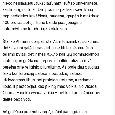
nieko nesijaučiau „aukščiau“. naktį Tuftso universitete,
kai tiesiogine to žodžio prasme padėjau savo kūną
tarp nedidelės krikščionių studentų grupės ir maždaug
100 protestuotojų, kurie bandė juos įbauginti
aptemdytame koridoriuje, kolekcijos.
Štai ko Ahmari nepripažįsta: Aš ir teisininkai, su kuriais
didžiavausi galėdamas dirbti, ne tik laimėjome šias
teismo bylas, bet ir mes
įtikino
kairiųjų dominuojamos
institucijos grįžta nuo represinio illiberalizmo ir vėl
pereina prie religinio pliuralizmo. Aš praleidau daugiau
laiko konferencijų salėse ir posėdžių salėse,
įtikinėdamas libus, nei praleidau teisme, turėdamas
libus, ir pastebėjau, kad įtikinėjimas veikia. Ne visada,
žinoma – nieko
visada
veikia – bet kur kas dažniau, nei
galite pagalvoti.
Aš galėčiau praleisti visą šį rašinį paneigdamas