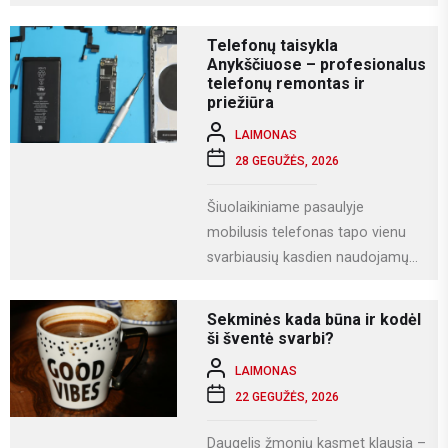
Tai modernus statybos būdas, kai
namas gaminamas ne...
Telefonų taisykla
Anykščiuose – profesionalus
telefonų remontas ir
priežiūra
LAIMONAS
28 GEGUŽĖS, 2026
Šiuolaikiniame pasaulyje
mobilusis telefonas tapo vienu
svarbiausių kasdien naudojamų
įrenginių. Juo ne tik bendraujame,
bet ir dirbame, fotografuojame,
Sekminės kada būna ir kodėl
naudojamės socialiniais...
ši šventė svarbi?
LAIMONAS
22 GEGUŽĖS, 2026
Daugelis žmonių kasmet klausia –