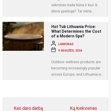
sekminės kada būna ir kuo ši
diena ypatinga? Tai viena
svarbiausių krikščioniškų švenčių,
kuri Lietuvoje...
Hot Tub Lithuania Price:
What Determines the Cost
of a Modern Spa?
LAIMONAS
9 GEGUŽĖS, 2026
Outdoor wellness products are
becoming increasingly popular
across Europe, and Lithuania is
no exception. More homeowners
are investing in relaxation...
Navigacija
Kas daro darbą
Ką kiekvienas