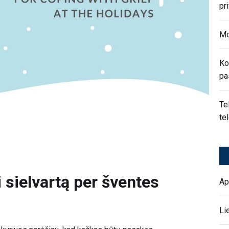
pr
Mo
Ko
pa
Te
te
i sielvartą per šventes
Ap
Li