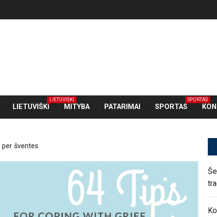
LIETUVIŠKI
SPORTAS
LIETUVIŠKI
MITYBA
PATARIMAI
SPORTAS
KON
ą per šventes
Še
tr
Ko