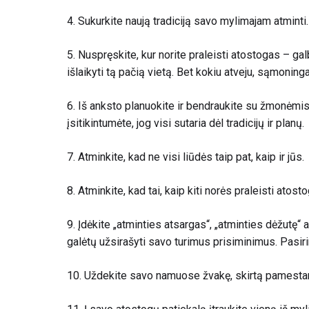
4. Sukurkite naują tradiciją savo mylimajam atminti.
5. Nuspręskite, kur norite praleisti atostogas – gal
išlaikyti tą pačią vietą. Bet kokiu atveju, sąmoning
6.
Iš anksto planuokite ir bendraukite su žmonėmis,
įsitikintumėte, jog visi sutaria dėl tradicijų ir planų
.
7. Atminkite, kad ne visi liūdės taip pat, kaip ir jūs.
8. Atminkite, kad tai, kaip kiti norės praleisti atost
9.
Įdėkite „atminties atsargas“, „atminties dėžutę“ ar
galėtų užsirašyti savo turimus prisiminimus. Pasirin
10. Uždekite savo namuose žvakę, skirtą pamesta