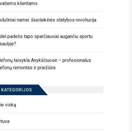
ivatiems klientams
duliniai namai: šiuolaikinės statybos revoliucija
dėl padelis tapo sparčiausiai augančiu sportu
saulyje?
lefonų taisykla Anykščiuose – profesionalus
lefonų remontas ir priežiūra
KATEGORIJOS
ie viską
etuva