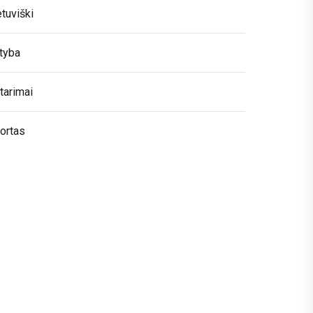
etuviški
tyba
tarimai
ortas