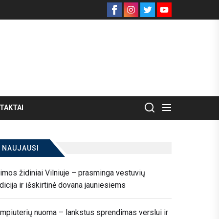
Facebook
Instagram
Twitter
Youtube
TAKTAI
NAUJAUSI
imos židiniai Vilniuje – prasminga vestuvių
adicija ir išskirtinė dovana jauniesiems
mpiuterių nuoma – lankstus sprendimas verslui ir