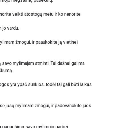
ylimojo mėgstamų patiekalų.
rite veikti atostogų metu ir ko nenorite.
 jo vardu.
limam žmogui, ir paaukokite ją vietinei
mą savo mylimajam atminti. Tai dažnai galima
iškumą.
togos yra ypač sunkios, todėl tai gali būti laikas
lausė jūsų mylimam žmogui, ir padovanokite juos
itą papuošimą savo mylimojo garbei.