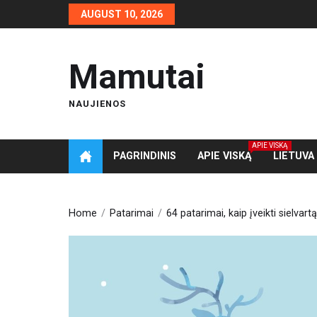
Skip
AUGUST 10, 2026
to
the
content
Mamutai
NAUJIENOS
APIE VISKĄ
PAGRINDINIS
APIE VISKĄ
LIETUVA
Home
Patarimai
64 patarimai, kaip įveikti sielvart