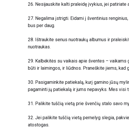
26. Nesijauskite kalti praleidę įvykius, jei patiriat
27.
Negalima įstrigti. Eidami į šventinius renginius,
bus per daug
.
28. Ištraukite senus nuotraukų albumus ir praleisk
nuotraukas.
29.
Kalbėkitės su vaikais apie šventes – vaikams ga
būti ir laimingos, ir liūdnos. Praneškite jiems, kad
30. Pasigaminkite patiekalą, kurį gamino jūsų myl
pagaminti jų patiekalą ir jums nepavyks.
Mes visi t
31. Palikite tuščią vietą prie švenčių stalo savo m
32. Jei palikite tuščią vietą pernelyg slegia, pakvi
atostogas.