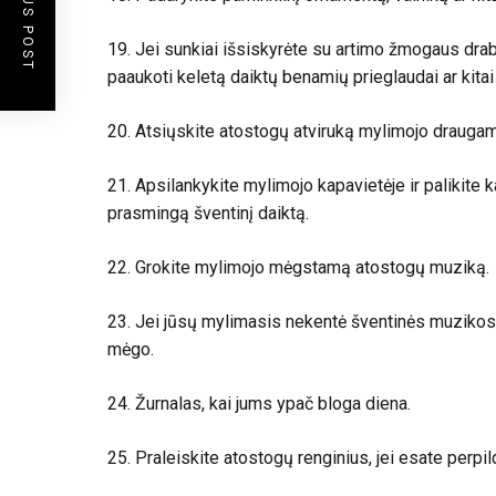
PREVIOUS POST
19.
Jei sunkiai išsiskyrėte su artimo žmogaus dra
paaukoti keletą daiktų benamių prieglaudai ar kitai
20. Atsiųskite atostogų atviruką mylimojo draugams,
21. Apsilankykite mylimojo kapavietėje ir palikite k
prasmingą šventinį daiktą.
22. Grokite mylimojo mėgstamą atostogų muziką.
23. Jei jūsų mylimasis nekentė šventinės muzikos, t
mėgo.
24.
Žurnalas, kai jums ypač bloga diena
.
25. Praleiskite atostogų renginius, jei esate perpi