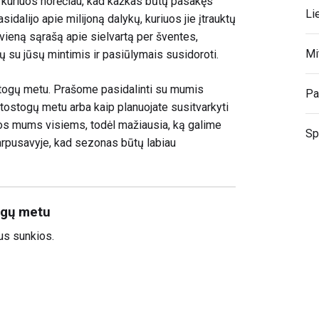
, kuriuos norėčiau, kad kažkas būtų pasakęs
Li
sidalijo apie milijoną dalykų, kuriuos jie įtrauktų
 vieną sąrašą apie sielvartą per šventes,
Mi
 su jūsų mintimis ir pasiūlymais susidoroti.
tostogų metu. Prašome pasidalinti su mumis
Pa
ostogų metu arba kaip planuojate susitvarkyti
os mums visiems, todėl mažiausia, ką galime
Sp
tarpusavyje, kad sezonas būtų labiau
togų metu
bus sunkios.