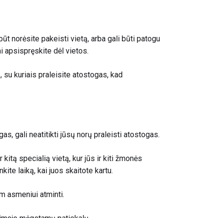
būt norėsite pakeisti vietą, arba gali būti patogu
ai apsispręskite dėl vietos.
 su kuriais praleisite atostogas, kad
ogas, gali neatitikti jūsų norų praleisti atostogas.
 kitą specialią vietą, kur jūs ir kiti žmonės
kite laiką, kai juos skaitote kartu.
m asmeniui atminti.