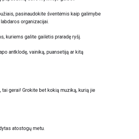
bužiais, pasinaudokite šventėmis kaip galimybe
 labdaros organizacijai.
 kuriems galite gailėtis praradę ryšį.
apo antklodę, vainiką, puansetiją ar kitą
ai gerai! Grokite bet kokią muziką, kurią jie
ldytas atostogų metu.