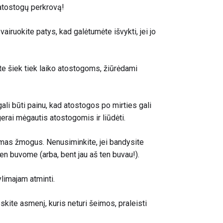
e atostogų perkrovą!
 vairuokite patys, kad galėtumėte išvykti, jei jo
ite šiek tiek laiko atostogoms, žiūrėdami
li būti painu, kad atostogos po mirties gali
 gerai mėgautis atostogomis ir liūdėti
.
imas žmogus. Nenusiminkite, jei bandysite
en buvome (arba, bent jau aš ten buvau!)
.
ylimajam atminti.
eskite asmenį, kuris neturi šeimos, praleisti