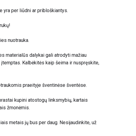
e yra per liūdni ar pribloškiantys.
irukų!
ties nuotrauka.
es materialūs dalykai gali atrodyti mažiau
 įtemptas. Kalbėkitės kaip šeima ir nuspręskite,
traukomis praeityje šventinėse šventėse.
aprastai kupini atostogų linksmybių, kartais
čiais žmonėmis.
šiais metais jų bus per daug. Nesijaudinkite, už