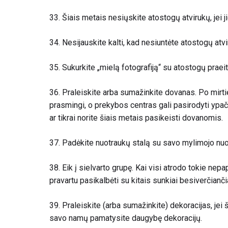
33. Šiais metais nesiųskite atostogų atvirukų, jei ji
34. Nesijauskite kalti, kad nesiuntėte atostogų atv
35.
Sukurkite „mielą fotografiją“ su atostogų praei
36. Praleiskite arba sumažinkite dovanas. Po mirti
prasmingi, o prekybos centras gali pasirodyti ypač
ar tikrai norite šiais metais pasikeisti dovanomis.
37. Padėkite nuotraukų stalą su savo mylimojo nuo
38. Eik į sielvarto grupę. Kai visi atrodo tokie nep
pravartu pasikalbėti su kitais sunkiai besiverčian
39. Praleiskite (arba sumažinkite) dekoracijas, jei 
savo namų pamatysite daugybę dekoracijų.