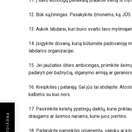
11.
Į savo atostogų patiekalą įtraukite vieną iš m
12. Būk sąžiningas. Pasakykite žmonėms, ką JŪS no
13. Aukok labdarai, kuri buvo svarbi tavo mylimajam
14. Įsigykite dovaną, kurią būtumėte padovanoję my
labdaros organizacijai.
15. Jei jaučiatės išties ambicingas, priimkite šei
padaryti per bažnyčią, išganymo armiją ar geranor
16.
Kreipkitės į patarėją. Gal jūs tai atidėjote. Atos
kalbėtis su kuo nors.
17. Pasirinkite keletą ypatingų daiktų, kurie prik
draugams ar šeimos nariams, kurie juos įvertins.
18. Padarykite paminklinį ornamentą, vainiką ar k