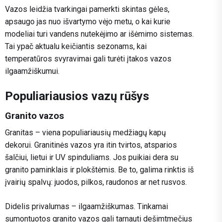
Vazos leidžia tvarkingai pamerkti skintas gėles,
apsaugo jas nuo išvartymo vėjo metu, o kai kurie
modeliai turi vandens nutekėjimo ar išėmimo sistemas.
Tai ypač aktualu keičiantis sezonams, kai
temperatūros svyravimai gali turėti įtakos vazos
ilgaamžiškumui.
Populiariausios vazų rūšys
Granito vazos
Granitas – viena populiariausių medžiagų kapų
dekorui. Granitinės vazos yra itin tvirtos, atsparios
šalčiui, lietui ir UV spinduliams. Jos puikiai dera su
granito paminklais ir plokštėmis. Be to, galima rinktis iš
įvairių spalvų: juodos, pilkos, raudonos ar net rusvos.
Didelis privalumas – ilgaamžiškumas. Tinkamai
sumontuotos granito vazos gali tarnauti dešimtmečius