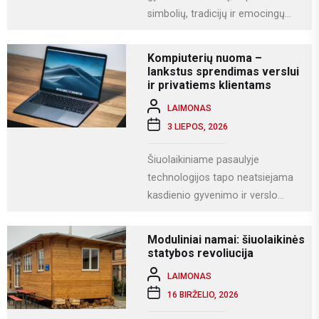
simbolių, tradicijų ir emocingų
akimirkų. Viena iš gražiausių ir
labiausiai vertinamų lietuviškų
Kompiuterių nuoma –
vestuvių...
lankstus sprendimas verslui
ir privatiems klientams
LAIMONAS
3 LIEPOS, 2026
Šiuolaikiniame pasaulyje
technologijos tapo neatsiejama
kasdienio gyvenimo ir verslo
dalimi. Kompiuteriai naudojami
darbui, mokslams, kūrybai,
Moduliniai namai: šiuolaikinės
komunikacijai ir įvairioms
statybos revoliucija
specializuotoms užduotims...
LAIMONAS
16 BIRŽELIO, 2026