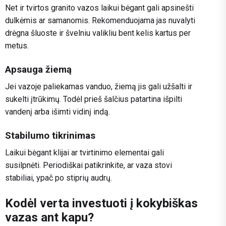
Net ir tvirtos granito vazos laikui bėgant gali apsinešti
dulkėmis ar samanomis. Rekomenduojama jas nuvalyti
drėgna šluoste ir švelniu valikliu bent kelis kartus per
metus.
Apsauga žiemą
Jei vazoje paliekamas vanduo, žiemą jis gali užšalti ir
sukelti įtrūkimų. Todėl prieš šalčius patartina išpilti
vandenį arba išimti vidinį indą.
Stabilumo tikrinimas
Laikui bėgant klijai ar tvirtinimo elementai gali
susilpnėti. Periodiškai patikrinkite, ar vaza stovi
stabiliai, ypač po stiprių audrų.
Kodėl verta investuoti į kokybiškas
vazas ant kapu?