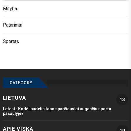
Mityba
Patarimai
Sportas
CATEGORY
LIETUVA
13
Latest :
Kodėl padelis tapo sparčiausiai augančiu sportu
pasaulyje?
APIE VISKĄ
10