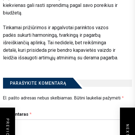
kiekvienas gali rasti sprendimą pagal savo poreikius ir
biudžetą.
Tinkamai prižiūrimos ir apgalvotai parinktos vazos
padės sukurti harmoningą, tvarkingą ir pagarbą
išreiškiančią aplinką. Tai nedidelė, bet reikšminga
detalė, kuri prisideda prie bendro kapavietės vaizdo ir
leidžia išsaugoti artimųjų atminimą su derama pagarba.
PARAŠYKITE KOMENTARĄ
El. pašto adresas nebus skelbiamas.
Būtini laukeliai pažymėti
*
Komentaras
*