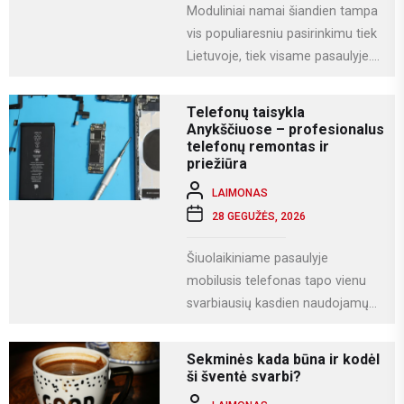
Moduliniai namai šiandien tampa
vis populiaresniu pasirinkimu tiek
Lietuvoje, tiek visame pasaulyje.
Tai modernus statybos būdas, kai
namas gaminamas ne...
Telefonų taisykla
Anykščiuose – profesionalus
telefonų remontas ir
priežiūra
LAIMONAS
28 GEGUŽĖS, 2026
Šiuolaikiniame pasaulyje
mobilusis telefonas tapo vienu
svarbiausių kasdien naudojamų
įrenginių. Juo ne tik bendraujame,
bet ir dirbame, fotografuojame,
Sekminės kada būna ir kodėl
naudojamės socialiniais...
ši šventė svarbi?