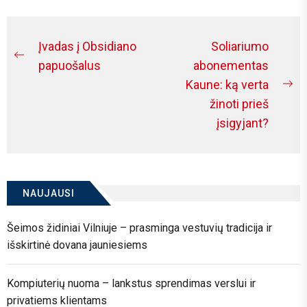
Navigacija
Įvadas į Obsidiano
Soliariumo
Previous
tarp
papuošalus
abonementas
post:
Kaune: ką verta
įrašų
Ne
žinoti prieš
po
įsigyjant?
NAUJAUSI
Šeimos židiniai Vilniuje – prasminga vestuvių tradicija ir
išskirtinė dovana jauniesiems
Kompiuterių nuoma – lankstus sprendimas verslui ir
privatiems klientams