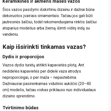
Keramikinės ir akmens masės vazos
Šios vazos pasižymi išskirtiniu dizainu ir dažnai būna
dekoruotos įvairiais ornamentais. Tačiau jos gali būti
jautresnės šalčiui, todėl rekomenduojama rinktis šalčiui
atsparius modelius arba žiemą išimti vidinį indą su
vandeniu.
Kaip išsirinkti tinkamas vazas?
Dydis ir proporcijos
Vazos dydis turėtų atitikti kapavietės plotą. Ant
nedidelės kapavietės per didelė vaza atrodys
neproporcingai, o per maža – nepastebima.
Dažniausiai pasirenkamas vidutinio aukščio (20–40
cm) modelis, tačiau viskas priklauso nuo individualaus
dizaino sprendimo.
Tvirtinimo būdas