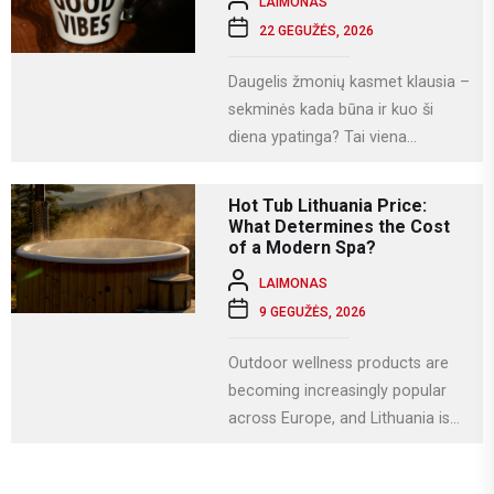
LAIMONAS
22 GEGUŽĖS, 2026
Daugelis žmonių kasmet klausia –
sekminės kada būna ir kuo ši
diena ypatinga? Tai viena
svarbiausių krikščioniškų švenčių,
kuri Lietuvoje...
Hot Tub Lithuania Price:
What Determines the Cost
of a Modern Spa?
LAIMONAS
9 GEGUŽĖS, 2026
Outdoor wellness products are
becoming increasingly popular
across Europe, and Lithuania is
no exception. More homeowners
are investing in relaxation...