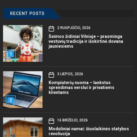
RECENT POSTS
2 RUGPJŪČIO, 2026
Šeimos židiniai Vilniuje – prasminga
vestuvių tradicija ir išskirtinė dovana
jauniesiems
1
3 LIEPOS, 2026
Kompiuterių nuoma – lankstus
sprendimas verslui ir privatiems
klientams
2
16 BIRŽELIO, 2026
Moduliniai namai: šiuolaikinės statybos
revoliucija