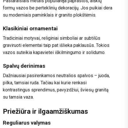
Pastaraisiais metais populiarėja paprastos, aiškių
formų vazos be perteklinių dekoracijų. Jos puikiai dera
su moderniais paminklais ir granito plokštėmis.
Klasikiniai ornamentai
Tradiciniai motyvai, religiniai simboliai ar subtilūs
graviruoti elementai taip pat išlieka paklausūs. Tokios
vazos suteikia kapavietei iškilmingumo ir solidumo.
Spalvų derinimas
Dažniausiai pasirenkamos neutralios spalvos – juoda,
pilka, tamsiai ruda. Tačiau kai kurie renkasi
kontrastingus sprendimus, pavyzdžiui, šviesų granitą
su tamsia vaza.
Priežiūra ir ilgaamžiškumas
Reguliarus valymas