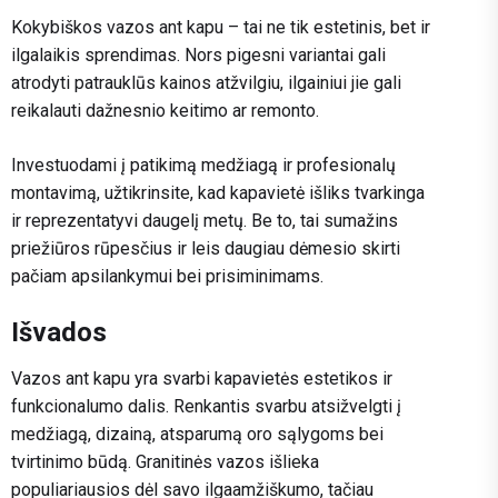
Kokybiškos vazos ant kapu – tai ne tik estetinis, bet ir
ilgalaikis sprendimas. Nors pigesni variantai gali
atrodyti patrauklūs kainos atžvilgiu, ilgainiui jie gali
reikalauti dažnesnio keitimo ar remonto.
Investuodami į patikimą medžiagą ir profesionalų
montavimą, užtikrinsite, kad kapavietė išliks tvarkinga
ir reprezentatyvi daugelį metų. Be to, tai sumažins
priežiūros rūpesčius ir leis daugiau dėmesio skirti
pačiam apsilankymui bei prisiminimams.
Išvados
Vazos ant kapu yra svarbi kapavietės estetikos ir
funkcionalumo dalis. Renkantis svarbu atsižvelgti į
medžiagą, dizainą, atsparumą oro sąlygoms bei
tvirtinimo būdą. Granitinės vazos išlieka
populiariausios dėl savo ilgaamžiškumo, tačiau