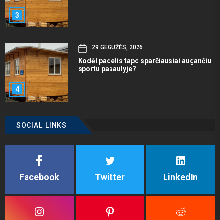
3
29 GEGUŽĖS, 2026
Kodėl padelis tapo sparčiausiai augančiu
sportu pasaulyje?
4
SOCIAL LINKS
Facebook
Twitter
LinkedIn