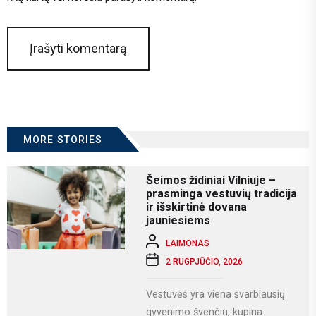
MORE STORIES
Šeimos židiniai Vilniuje –
prasminga vestuvių tradicija
ir išskirtinė dovana
jauniesiems
LAIMONAS
2 RUGPJŪČIO, 2026
Vestuvės yra viena svarbiausių
gyvenimo švenčių, kupina