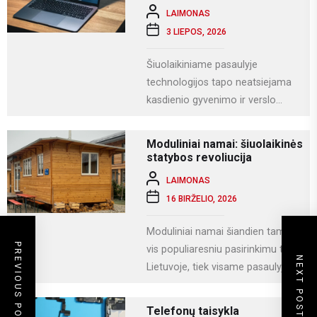
LAIMONAS
3 LIEPOS, 2026
Šiuolaikiniame pasaulyje
technologijos tapo neatsiejama
kasdienio gyvenimo ir verslo
dalimi. Kompiuteriai naudojami
darbui, mokslams, kūrybai,
Moduliniai namai: šiuolaikinės
komunikacijai ir įvairioms
statybos revoliucija
specializuotoms užduotims...
LAIMONAS
16 BIRŽELIO, 2026
Moduliniai namai šiandien tampa
PREVIOUS POST
vis populiaresniu pasirinkimu tiek
NEXT POST
Lietuvoje, tiek visame pasaulyje.
Tai modernus statybos būdas, kai
namas gaminamas ne...
Telefonų taisykla