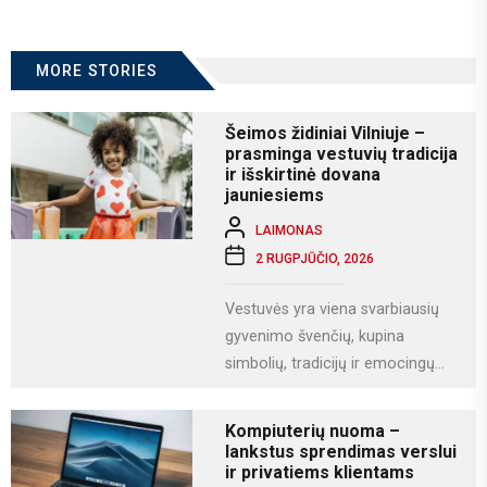
MORE STORIES
Šeimos židiniai Vilniuje –
prasminga vestuvių tradicija
ir išskirtinė dovana
jauniesiems
LAIMONAS
2 RUGPJŪČIO, 2026
Vestuvės yra viena svarbiausių
gyvenimo švenčių, kupina
simbolių, tradicijų ir emocingų
akimirkų. Viena iš gražiausių ir
labiausiai vertinamų lietuviškų
Kompiuterių nuoma –
vestuvių...
lankstus sprendimas verslui
ir privatiems klientams