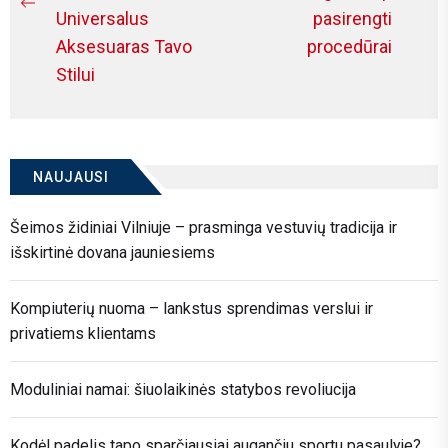
įrašų
Ne
Previous
Universalus
pasirengti
po
post:
Aksesuaras Tavo
procedūrai
Stilui
NAUJAUSI
Šeimos židiniai Vilniuje – prasminga vestuvių tradicija ir
išskirtinė dovana jauniesiems
Kompiuterių nuoma – lankstus sprendimas verslui ir
privatiems klientams
Moduliniai namai: šiuolaikinės statybos revoliucija
Kodėl padelis tapo sparčiausiai augančiu sportu pasaulyje?