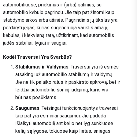
automobiliuose, priekinius ir (arba) galinius, su
automobilio kėbulo pagrindu. Jie taip pat žinomi kaip
stabdymo arkos arba ašinės. Pagrindinis jų tikslas yra
perdaryti jėgas, kurias sugeneruoja variklis arba jų
kėbulas, į kiekvieną ratą, užtikrinant, kad automobilis
judės stabiliai, lygiai ir saugiai.
Kodėl Traversai Yra Svarbūs?
Stabilumas ir Valdymas
: Traversai yra iš esmės
atsakingi už automobilio stabilumą ir valdymą.
Jie ne tik palaiko ratus ir paskirsto apkrovą, bet ir
leidžia automobilio šoninį judėjimą, kuris yra
būtinas posūkiams.
Saugumas
: Teisingai funkcionuojantys traversai
taip pat yra esminiai saugumui. Jie padeda
išlaikyti automobilį ant kelio net lyg sunkiuose
kelių sąlygose, tokiuose kaip lietus, sniegas