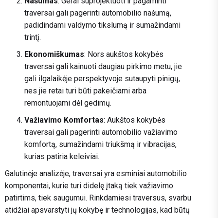
Našumas
: Gerai suprojektuoti ir pagaminti
traversai gali pagerinti automobilio našumą,
padidindami valdymo tikslumą ir sumažindami
trintį.
Ekonomiškumas
: Nors aukštos kokybės
traversai gali kainuoti daugiau pirkimo metu, jie
gali ilgalaikėje perspektyvoje sutaupyti pinigų,
nes jie retai turi būti pakeičiami arba
remontuojami dėl gedimų.
Važiavimo Komfortas
: Aukštos kokybės
traversai gali pagerinti automobilio važiavimo
komfortą, sumažindami triukšmą ir vibracijas,
kurias patiria keleiviai.
Galutinėje analizėje, traversai yra esminiai automobilio
komponentai, kurie turi didelę įtaką tiek važiavimo
patirtims, tiek saugumui. Rinkdamiesi traversus, svarbu
atidžiai apsvarstyti jų kokybę ir technologijas, kad būtų