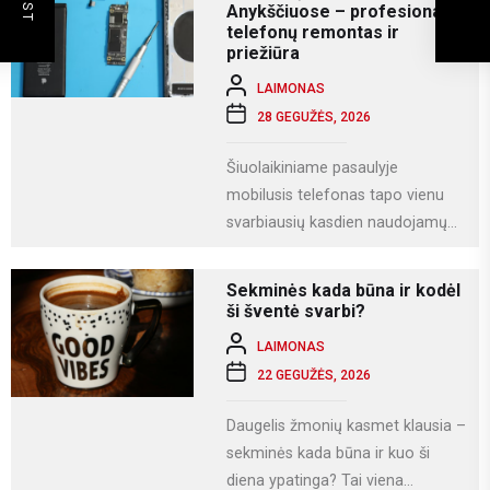
Anykščiuose – profesionalus
telefonų remontas ir
priežiūra
LAIMONAS
28 GEGUŽĖS, 2026
Šiuolaikiniame pasaulyje
mobilusis telefonas tapo vienu
svarbiausių kasdien naudojamų
įrenginių. Juo ne tik bendraujame,
bet ir dirbame, fotografuojame,
Sekminės kada būna ir kodėl
naudojamės socialiniais...
ši šventė svarbi?
LAIMONAS
22 GEGUŽĖS, 2026
Daugelis žmonių kasmet klausia –
sekminės kada būna ir kuo ši
diena ypatinga? Tai viena