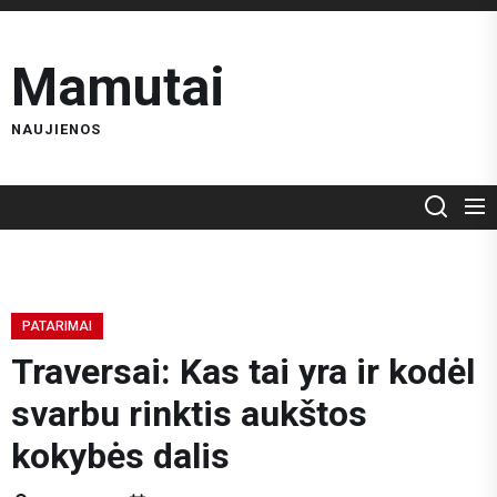
Skip
to
Mamutai
the
content
NAUJIENOS
PATARIMAI
Traversai: Kas tai yra ir kodėl
svarbu rinktis aukštos
kokybės dalis