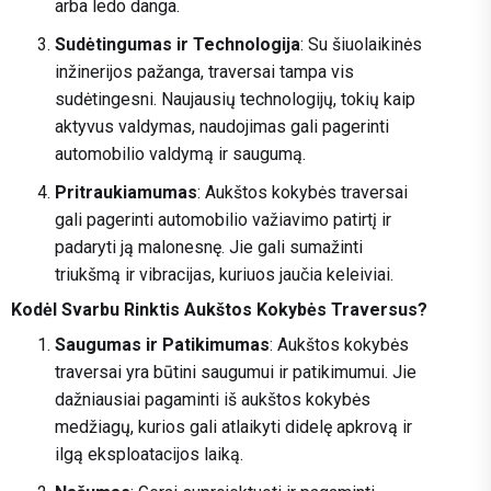
arba ledo danga.
Sudėtingumas ir Technologija
: Su šiuolaikinės
inžinerijos pažanga, traversai tampa vis
sudėtingesni. Naujausių technologijų, tokių kaip
aktyvus valdymas, naudojimas gali pagerinti
automobilio valdymą ir saugumą.
Pritraukiamumas
: Aukštos kokybės traversai
gali pagerinti automobilio važiavimo patirtį ir
padaryti ją malonesnę. Jie gali sumažinti
triukšmą ir vibracijas, kuriuos jaučia keleiviai.
Kodėl Svarbu Rinktis Aukštos Kokybės Traversus?
Saugumas ir Patikimumas
: Aukštos kokybės
traversai yra būtini saugumui ir patikimumui. Jie
dažniausiai pagaminti iš aukštos kokybės
medžiagų, kurios gali atlaikyti didelę apkrovą ir
ilgą eksploatacijos laiką.