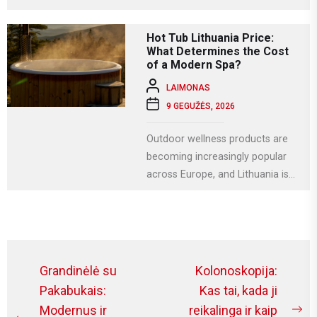
svarbiausių krikščioniškų švenčių,
kuri Lietuvoje...
Hot Tub Lithuania Price:
What Determines the Cost
of a Modern Spa?
LAIMONAS
9 GEGUŽĖS, 2026
Outdoor wellness products are
becoming increasingly popular
across Europe, and Lithuania is
no exception. More homeowners
are investing in relaxation...
Navigacija
Grandinėlė su
Kolonoskopija:
tarp
Pakabukais:
Kas tai, kada ji
Modernus ir
reikalinga ir kaip