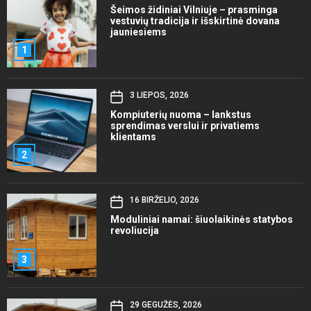
Šeimos židiniai Vilniuje – prasminga
vestuvių tradicija ir išskirtinė dovana
jauniesiems
1
3 LIEPOS, 2026
Kompiuterių nuoma – lankstus
sprendimas verslui ir privatiems
klientams
2
16 BIRŽELIO, 2026
Moduliniai namai: šiuolaikinės statybos
revoliucija
3
29 GEGUŽĖS, 2026