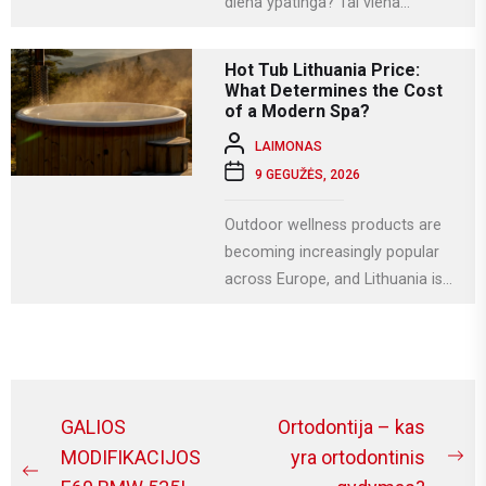
diena ypatinga? Tai viena
svarbiausių krikščioniškų švenčių,
kuri Lietuvoje...
Hot Tub Lithuania Price:
What Determines the Cost
of a Modern Spa?
LAIMONAS
9 GEGUŽĖS, 2026
Outdoor wellness products are
becoming increasingly popular
across Europe, and Lithuania is
no exception. More homeowners
are investing in relaxation...
Navigacija
GALIOS
Ortodontija – kas
tarp
MODIFIKACIJOS
yra ortodontinis
Ne