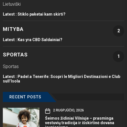
Lietuviški
Latest :
Stiklo paketai kam skirti?
MITYBA
2
Latest :
Kas yra CBD Saldainiai?
SPORTAS
1
Sportas
Latest :
Padel a Tenerife: Scopri le Migliori Destinazioni e Club
sull’Isola
RECENT POSTS
2 RUGPJŪČIO, 2026
Šeimos židiniai Vilniuje – prasminga
vestuvių tradicija ir išskirtinė dovana