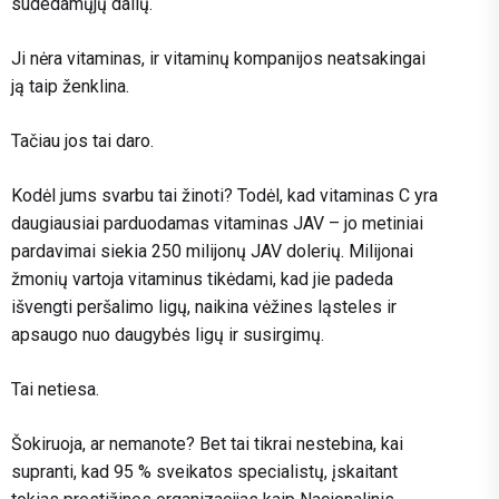
sudedamųjų dalių.
Ji nėra vitaminas, ir vitaminų kompanijos neatsakingai
ją taip ženklina.
Tačiau jos tai daro.
Kodėl jums svarbu tai žinoti? Todėl, kad vitaminas C yra
daugiausiai parduodamas vitaminas JAV – jo metiniai
pardavimai siekia 250 milijonų JAV dolerių. Milijonai
žmonių vartoja vitaminus tikėdami, kad jie padeda
išvengti peršalimo ligų, naikina vėžines ląsteles ir
apsaugo nuo daugybės ligų ir susirgimų.
Tai netiesa.
Šokiruoja, ar nemanote? Bet tai tikrai nestebina, kai
supranti, kad 95 % sveikatos specialistų, įskaitant