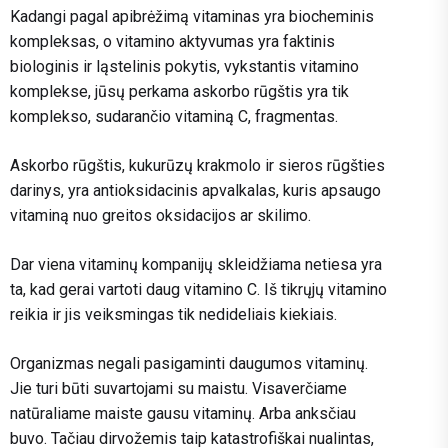
Kadangi pagal apibrėžimą vitaminas yra biocheminis
kompleksas, o vitamino aktyvumas yra faktinis
biologinis ir ląstelinis pokytis, vykstantis vitamino
komplekse, jūsų perkama askorbo rūgštis yra tik
komplekso, sudarančio vitaminą C, fragmentas.
Askorbo rūgštis, kukurūzų krakmolo ir sieros rūgšties
darinys, yra antioksidacinis apvalkalas, kuris apsaugo
vitaminą nuo greitos oksidacijos ar skilimo.
Dar viena vitaminų kompanijų skleidžiama netiesa yra
ta, kad gerai vartoti daug vitamino C. Iš tikrųjų vitamino
reikia ir jis veiksmingas tik nedideliais kiekiais.
Organizmas negali pasigaminti daugumos vitaminų.
Jie turi būti suvartojami su maistu. Visaverčiame
natūraliame maiste gausu vitaminų. Arba anksčiau
buvo. Tačiau dirvožemis taip katastrofiškai nualintas,