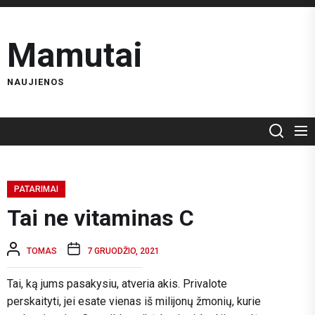
Skip
to
Mamutai
the
content
NAUJIENOS
PATARIMAI
Tai ne vitaminas C
TOMAS
7 GRUODŽIO, 2021
Tai, ką jums pasakysiu, atveria akis. Privalote
perskaityti, jei esate vienas iš milijonų žmonių, kurie