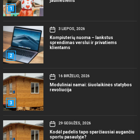
jauniesiems
1
3 LIEPOS, 2026
Kompiuterių nuoma – lankstus
sprendimas verslui ir privatiems
klientams
2
16 BIRŽELIO, 2026
Moduliniai namai: šiuolaikinės statybos
revoliucija
3
29 GEGUŽĖS, 2026
Kodėl padelis tapo sparčiausiai augančiu
sportu pasaulyje?