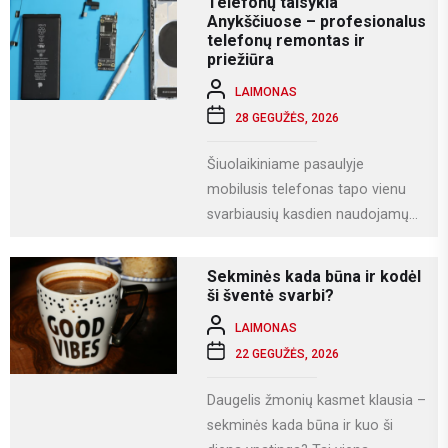
Telefonų taisykla
Anykščiuose – profesionalus
telefonų remontas ir
priežiūra
LAIMONAS
28 GEGUŽĖS, 2026
Šiuolaikiniame pasaulyje
mobilusis telefonas tapo vienu
svarbiausių kasdien naudojamų
įrenginių. Juo ne tik bendraujame,
bet ir dirbame, fotografuojame,
Sekminės kada būna ir kodėl
naudojamės socialiniais...
ši šventė svarbi?
LAIMONAS
22 GEGUŽĖS, 2026
Daugelis žmonių kasmet klausia –
sekminės kada būna ir kuo ši