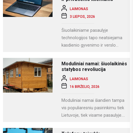
LAIMONAS
3 LIEPOS, 2026
Šiuolaikiniame pasaulyje
technologijos tapo neatsiejama
kasdienio gyvenimo ir verslo
dalimi. Kompiuteriai naudojami
darbui, mokslams, kūrybai,
Moduliniai namai: šiuolaikinės
komunikacijai ir įvairioms
statybos revoliucija
specializuotoms užduotims...
LAIMONAS
16 BIRŽELIO, 2026
Moduliniai namai šiandien tampa
vis populiaresniu pasirinkimu tiek
Lietuvoje, tiek visame pasaulyje.
Tai modernus statybos būdas, kai
namas gaminamas ne...