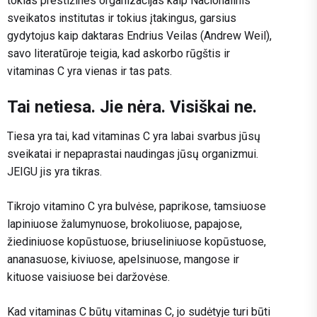
tokias prestižines organizacijas kaip Nacionalinis
sveikatos institutas ir tokius įtakingus, garsius
gydytojus kaip daktaras Endrius Veilas (Andrew Weil),
savo literatūroje teigia, kad askorbo rūgštis ir
vitaminas C yra vienas ir tas pats.
Tai netiesa. Jie nėra. Visiškai ne.
Tiesa yra tai, kad vitaminas C yra labai svarbus jūsų
sveikatai ir nepaprastai naudingas jūsų organizmui.
JEIGU jis yra tikras.
Tikrojo vitamino C yra bulvėse, paprikose, tamsiuose
lapiniuose žalumynuose, brokoliuose, papajose,
žiediniuose kopūstuose, briuseliniuose kopūstuose,
ananasuose, kiviuose, apelsinuose, mangose ir
kituose vaisiuose bei daržovėse.
Kad vitaminas C būtų vitaminas C, jo sudėtyje turi būti