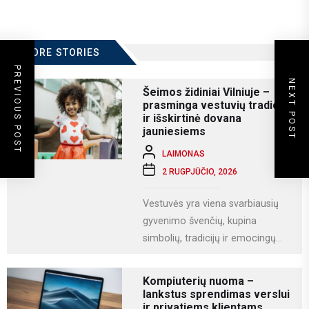
MORE STORIES
PREVIOUS POST
NEXT POST
Šeimos židiniai Vilniuje –
prasminga vestuvių tradicija
ir išskirtinė dovana
jauniesiems
LAIMONAS
2 RUGPJŪČIO, 2026
Vestuvės yra viena svarbiausių
gyvenimo švenčių, kupina
simbolių, tradicijų ir emocingų
akimirkų. Viena iš gražiausių ir
labiausiai vertinamų lietuviškų
Kompiuterių nuoma –
vestuvių...
lankstus sprendimas verslui
ir privatiems klientams