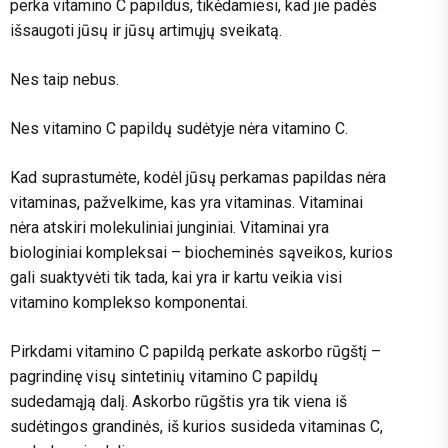
perka vitamino C papildus, tikėdamiesi, kad jie padės
išsaugoti jūsų ir jūsų artimųjų sveikatą.
Nes taip nebus.
Nes vitamino C papildų sudėtyje nėra vitamino C.
Kad suprastumėte, kodėl jūsų perkamas papildas nėra
vitaminas, pažvelkime, kas yra vitaminas. Vitaminai
nėra atskiri molekuliniai junginiai. Vitaminai yra
biologiniai kompleksai – biocheminės sąveikos, kurios
gali suaktyvėti tik tada, kai yra ir kartu veikia visi
vitamino komplekso komponentai.
Pirkdami vitamino C papildą perkate askorbo rūgštį –
pagrindinę visų sintetinių vitamino C papildų
sudedamąją dalį. Askorbo rūgštis yra tik viena iš
sudėtingos grandinės, iš kurios susideda vitaminas C,