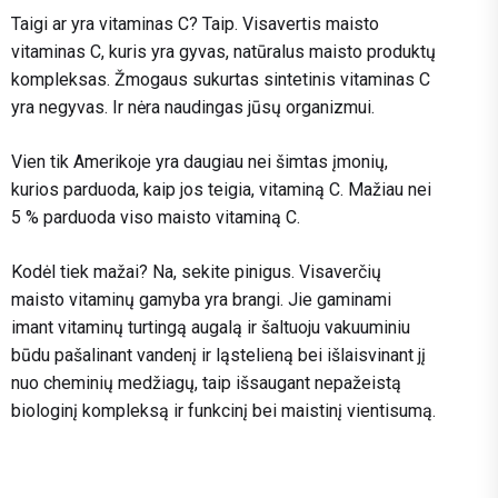
Taigi ar yra vitaminas C? Taip. Visavertis maisto
vitaminas C, kuris yra gyvas, natūralus maisto produktų
kompleksas. Žmogaus sukurtas sintetinis vitaminas C
yra negyvas. Ir nėra naudingas jūsų organizmui.
Vien tik Amerikoje yra daugiau nei šimtas įmonių,
kurios parduoda, kaip jos teigia, vitaminą C. Mažiau nei
5 % parduoda viso maisto vitaminą C.
Kodėl tiek mažai? Na, sekite pinigus. Visaverčių
maisto vitaminų gamyba yra brangi. Jie gaminami
imant vitaminų turtingą augalą ir šaltuoju vakuuminiu
būdu pašalinant vandenį ir ląstelieną bei išlaisvinant jį
nuo cheminių medžiagų, taip išsaugant nepažeistą
biologinį kompleksą ir funkcinį bei maistinį vientisumą.