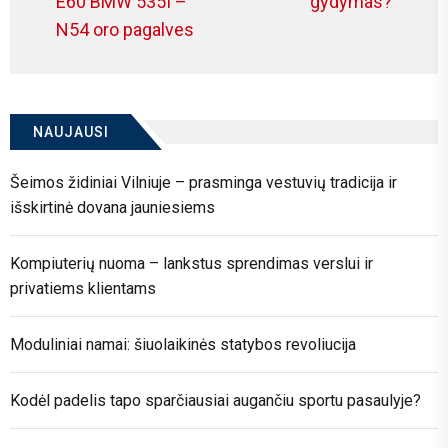
Previous
E60 BMW 535I –
gydymas?
įrašų
po
post:
N54 oro pagalves
NAUJAUSI
Šeimos židiniai Vilniuje – prasminga vestuvių tradicija ir
išskirtinė dovana jauniesiems
Kompiuterių nuoma – lankstus sprendimas verslui ir
privatiems klientams
Moduliniai namai: šiuolaikinės statybos revoliucija
Kodėl padelis tapo sparčiausiai augančiu sportu pasaulyje?