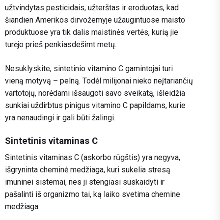
užtvindytas pesticidais, užterštas ir eroduotas, kad
šiandien Amerikos dirvožemyje užaugintuose maisto
produktuose yra tik dalis maistinės vertės, kurią jie
turėjo prieš penkiasdešimt metų.
Nesuklyskite, sintetinio vitamino C gamintojai turi
vieną motyvą – pelną. Todėl milijonai nieko neįtariančių
vartotojų, norėdami išsaugoti savo sveikatą, išleidžia
sunkiai uždirbtus pinigus vitamino C papildams, kurie
yra nenaudingi ir gali būti žalingi.
Sintetinis vitaminas C
Sintetinis vitaminas C (askorbo rūgštis) yra negyva,
išgryninta cheminė medžiaga, kuri sukelia stresą
imuninei sistemai, nes ji stengiasi suskaidyti ir
pašalinti iš organizmo tai, ką laiko svetima chemine
medžiaga.