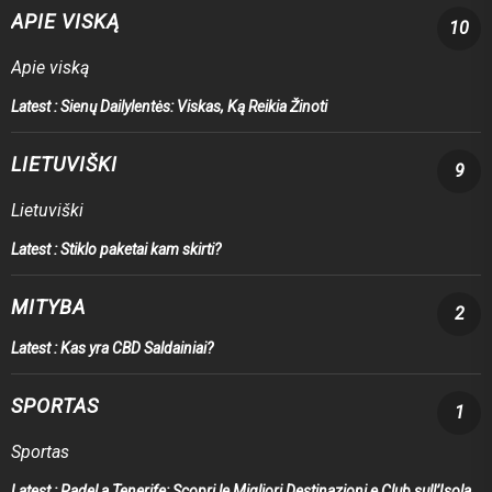
APIE VISKĄ
10
Apie viską
Latest :
Sienų Dailylentės: Viskas, Ką Reikia Žinoti
LIETUVIŠKI
9
Lietuviški
Latest :
Stiklo paketai kam skirti?
MITYBA
2
Latest :
Kas yra CBD Saldainiai?
SPORTAS
1
Sportas
Latest :
Padel a Tenerife: Scopri le Migliori Destinazioni e Club sull’Isola