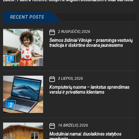
RECENT POSTS
2 RUGPJŪČIO, 2026
Šeimos židiniai Vilniuje – prasminga vestuvių
tradicija ir išskirtinė dovana jauniesiems
1
3 LIEPOS, 2026
Kompiuterių nuoma – lankstus sprendimas
verslui ir privatiems klientams
2
16 BIRŽELIO, 2026
Moduliniai namai: šiuolaikinės statybos
revoliucija