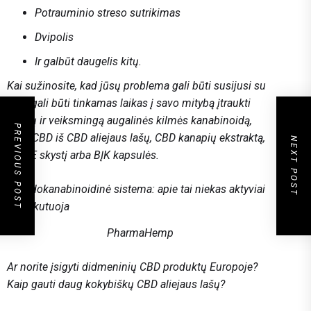
Potrauminio streso sutrikimas
Dvipolis
Ir galbūt daugelis kitų.
Kai sužinosite, kad jūsų problema gali būti susijusi su
CED, gali būti tinkamas laikas į savo mitybą įtraukti
saugų ir veiksmingą augalinės kilmės kanabinoidą,
PREVIOUS POST
pvz., CBD iš CBD aliejaus lašų, ​​CBD kanapių ekstraktą,
NEXT POST
CBD E skystį arba BĮK kapsulės.
PharmaHemp
Ar norite įsigyti didmeninių CBD produktų Europoje?
Kaip gauti daug kokybiškų CBD aliejaus lašų?