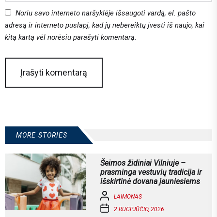
Noriu savo interneto naršyklėje išsaugoti vardą, el. pašto
adresą ir interneto puslapį, kad jų nebereiktų įvesti iš naujo, kai
kitą kartą vėl norėsiu parašyti komentarą.
MORE STORIES
Šeimos židiniai Vilniuje –
prasminga vestuvių tradicija ir
išskirtinė dovana jauniesiems
LAIMONAS
2 RUGPJŪČIO, 2026