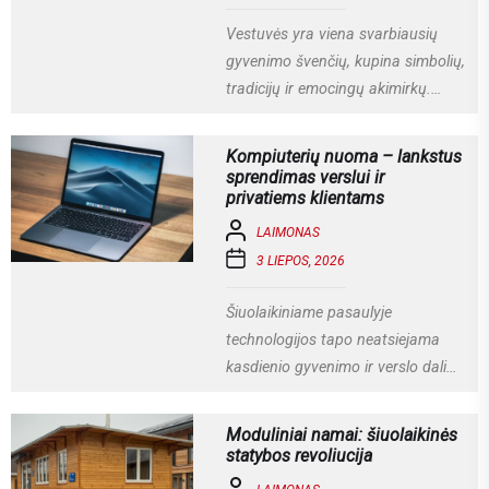
Vestuvės yra viena svarbiausių
gyvenimo švenčių, kupina simbolių,
tradicijų ir emocingų akimirkų.
Viena iš gražiausių ir labiausiai
vertinamų lietuviškų vestuvių...
Kompiuterių nuoma – lankstus
sprendimas verslui ir
privatiems klientams
LAIMONAS
3 LIEPOS, 2026
Šiuolaikiniame pasaulyje
technologijos tapo neatsiejama
kasdienio gyvenimo ir verslo dalimi.
Kompiuteriai naudojami darbui,
mokslams, kūrybai, komunikacijai ir
Moduliniai namai: šiuolaikinės
įvairioms specializuotoms
statybos revoliucija
užduotims...