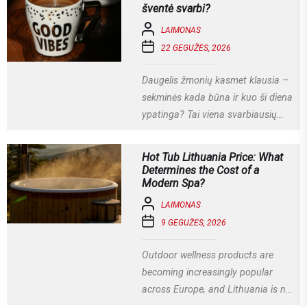
socialiniais...
šventė svarbi?
LAIMONAS
22 GEGUŽĖS, 2026
Daugelis žmonių kasmet klausia –
sekminės kada būna ir kuo ši diena
ypatinga? Tai viena svarbiausių
krikščioniškų švenčių, kuri
Lietuvoje...
Hot Tub Lithuania Price: What
Determines the Cost of a
Modern Spa?
LAIMONAS
9 GEGUŽĖS, 2026
Outdoor wellness products are
becoming increasingly popular
across Europe, and Lithuania is no
exception. More homeowners are