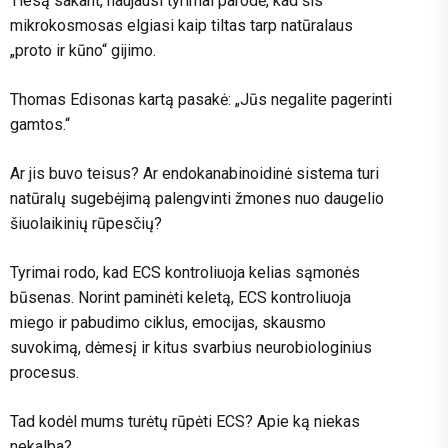
Tiesą sakant, naujausi tyrimai parodė, kad šis
mikrokosmosas elgiasi kaip tiltas tarp natūralaus
„proto ir kūno“ gijimo.
Thomas Edisonas kartą pasakė: „Jūs negalite pagerinti
gamtos.“
Ar jis buvo teisus? Ar endokanabinoidinė sistema turi
natūralų sugebėjimą palengvinti žmones nuo daugelio
šiuolaikinių rūpesčių?
Tyrimai rodo, kad ECS kontroliuoja kelias sąmonės
būsenas. Norint paminėti keletą, ECS kontroliuoja
miego ir pabudimo ciklus, emocijas, skausmo
suvokimą, dėmesį ir kitus svarbius neurobiologinius
procesus.
Tad kodėl mums turėtų rūpėti ECS? Apie ką niekas
nekalba?