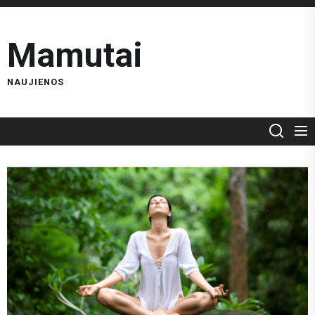
Skip
to
Mamutai
the
content
NAUJIENOS