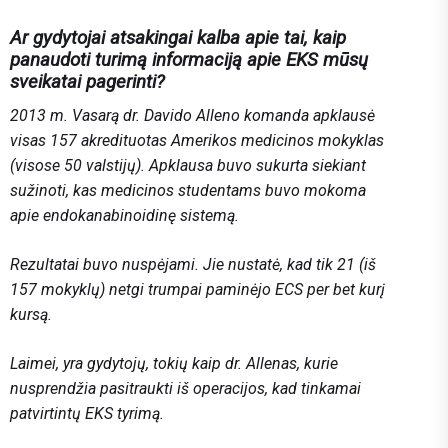
Ar gydytojai atsakingai kalba apie tai, kaip
panaudoti turimą informaciją apie EKS mūsų
sveikatai pagerinti?
2013 m. Vasarą dr. Davido Alleno komanda apklausė
visas 157 akredituotas Amerikos medicinos mokyklas
(visose 50 valstijų). Apklausa buvo sukurta siekiant
sužinoti, kas medicinos studentams buvo mokoma
apie endokanabinoidinę sistemą.
Rezultatai buvo nuspėjami. Jie nustatė, kad tik 21 (iš
157 mokyklų) netgi trumpai paminėjo ECS per bet kurį
kursą.
Laimei, yra gydytojų, tokių kaip dr. Allenas, kurie
nusprendžia pasitraukti iš operacijos, kad tinkamai
patvirtintų EKS tyrimą.