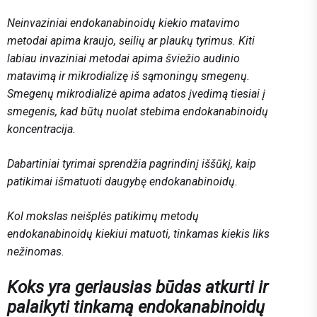
Neinvaziniai endokanabinoidų kiekio matavimo
metodai apima kraujo, seilių ar plaukų tyrimus. Kiti
labiau invaziniai metodai apima šviežio audinio
matavimą ir mikrodializę iš sąmoningų smegenų.
Smegenų mikrodializė apima adatos įvedimą tiesiai į
smegenis, kad būtų nuolat stebima endokanabinoidų
koncentracija.
Dabartiniai tyrimai sprendžia pagrindinį iššūkį, kaip
patikimai išmatuoti daugybę endokanabinoidų.
Kol mokslas neišplės patikimų metodų
endokanabinoidų kiekiui matuoti, tinkamas kiekis liks
nežinomas.
Koks yra geriausias būdas atkurti ir
palaikyti tinkamą endokanabinoidų