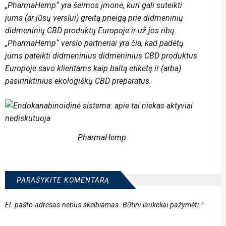
„PharmaHemp“ yra šeimos įmonė, kuri gali suteikti
jums (ar jūsų verslui) greitą prieigą prie didmeninių
didmeninių CBD produktų Europoje ir už jos ribų.
„PharmaHemp“ verslo partneriai yra čia, kad padėtų
jums pateikti didmeninius didmeninius CBD produktus
Europoje savo klientams kaip baltą etiketę ir (arba)
pasirinktinius ekologiškų CBD preparatus.
PharmaHemp
PARAŠYKITE KOMENTARĄ
El. pašto adresas nebus skelbiamas.
Būtini laukeliai pažymėti
*