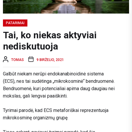
PATARIMAI
Tai, ko niekas aktyviai
nediskutuoja
TOMAS
9 BIRŽELIO, 2021
Galbūt niekam nerūpi endokanabinoidinė sistema
(ECS), nes tai sudėtinga „mikrokosminė“ bendruomenė.
Bendruomenė, kuri potencialiai apima daug daugiau nei
mokslas, gali lengvai paaiškinti.
Tyrimai parodė, kad ECS metaforiškai reprezentuoja
mikrokosminę organizmų grupę.