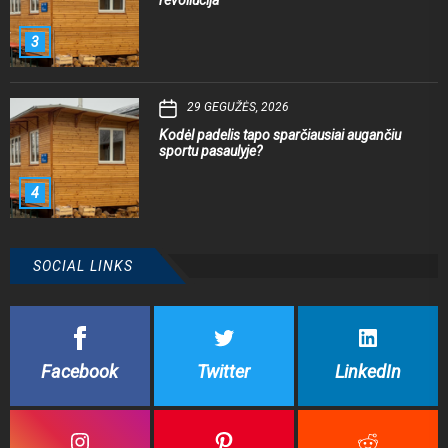
3
29 GEGUŽĖS, 2026
Kodėl padelis tapo sparčiausiai augančiu
sportu pasaulyje?
4
SOCIAL LINKS
Facebook
Twitter
LinkedIn