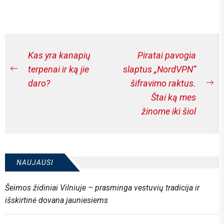
investing in relaxation...
Navigacija
Kas yra kanapių
Piratai pavogia
tarp
terpenai ir ką jie
slaptus „NordVPN“
Previous
daro?
šifravimo raktus.
įrašų
post:
Ne
Štai ką mes
po
žinome iki šiol
NAUJAUSI
Šeimos židiniai Vilniuje – prasminga vestuvių tradicija ir
išskirtinė dovana jauniesiems