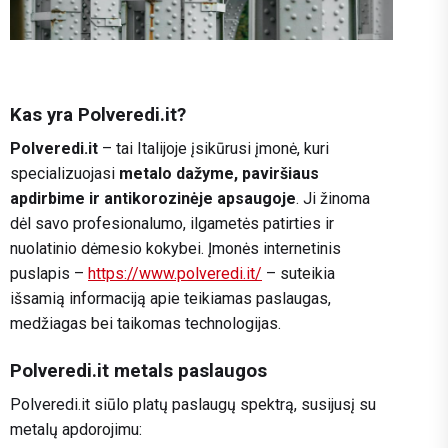
Kas yra Polveredi.it?
Polveredi.it
– tai Italijoje įsikūrusi įmonė, kuri
specializuojasi
metalo dažyme, paviršiaus
apdirbime ir antikorozinėje apsaugoje
. Ji žinoma
dėl savo profesionalumo, ilgametės patirties ir
nuolatinio dėmesio kokybei. Įmonės internetinis
puslapis –
https://www.polveredi.it/
– suteikia
išsamią informaciją apie teikiamas paslaugas,
medžiagas bei taikomas technologijas.
Polveredi.it metals paslaugos
Polveredi.it siūlo platų paslaugų spektrą, susijusį su
metalų apdorojimu: