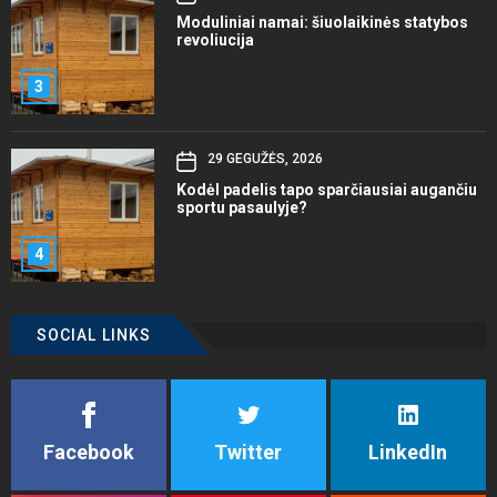
Moduliniai namai: šiuolaikinės statybos
revoliucija
3
29 GEGUŽĖS, 2026
Kodėl padelis tapo sparčiausiai augančiu
sportu pasaulyje?
4
SOCIAL LINKS
Facebook
Twitter
LinkedIn