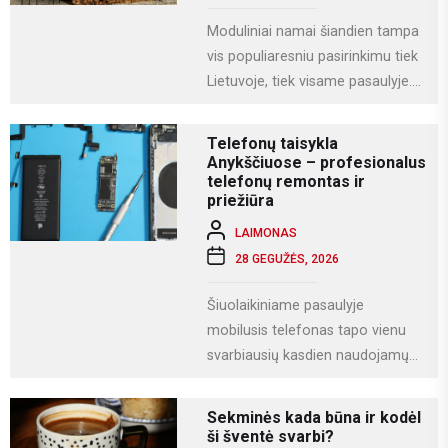
Moduliniai namai šiandien tampa
vis populiaresniu pasirinkimu tiek
Lietuvoje, tiek visame pasaulyje.
Tai modernus statybos būdas, kai
namas gaminamas ne...
Telefonų taisykla
Anykščiuose – profesionalus
telefonų remontas ir
priežiūra
LAIMONAS
28 GEGUŽĖS, 2026
Šiuolaikiniame pasaulyje
mobilusis telefonas tapo vienu
svarbiausių kasdien naudojamų
įrenginių. Juo ne tik bendraujame,
bet ir dirbame, fotografuojame,
Sekminės kada būna ir kodėl
naudojamės socialiniais...
ši šventė svarbi?