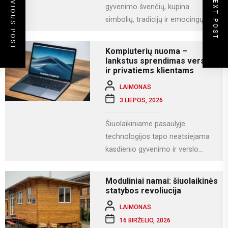
PREVIOUS POST
NEXT POST
gyvenimo švenčių, kupina
simbolių, tradicijų ir emocingų
akimirkų. Viena iš gražiausių ir
labiausiai vertinamų lietuviškų
Kompiuterių nuoma –
vestuvių...
lankstus sprendimas verslui
ir privatiems klientams
LAIMONAS
3 LIEPOS, 2026
Šiuolaikiniame pasaulyje
technologijos tapo neatsiejama
kasdienio gyvenimo ir verslo
dalimi. Kompiuteriai naudojami
darbui, mokslams, kūrybai,
Moduliniai namai: šiuolaikinės
komunikacijai ir įvairioms
statybos revoliucija
specializuotoms užduotims...
LAIMONAS
16 BIRŽELIO, 2026