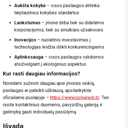
Aukšta kokybė
– visos paslaugos atitinka
tarptautinius kokybės standartus.
Lankstumas
– įmonė dirba tiek su didelėmis
korporacijomis, tiek su smulkiais užsakovais.
Inovacijos
– nuolatinis investavimas į
technologijas leidžia išlikti konkurencingiems.
Aplinkosauga
– visos paslaugos vykdomos
atsižvelgiant į ekologinius aspektus.
Kur rasti daugiau informacijos?
Norėdami sužinoti daugiau apie įmonės veiklą,
paslaugas ar pateikti užklausą, apsilankykite
oficialiame puslapyje –
https://www.polveredi.it/
. Ten
rasite kontaktinius duomenis, pavyzdžių galeriją ir
galimybę gauti individualų pasiūlymą.
Išvada