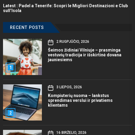
Latest :
Padel a Tenerife: Scopri le Migliori Destinazioni e Club
sull’Isola
RECENT POSTS
2 RUGPJŪČIO, 2026
Šeimos židiniai Vilniuje – prasminga
vestuvių tradicija ir išskirtinė dovana
jauniesiems
1
3 LIEPOS, 2026
Kompiuterių nuoma – lankstus
sprendimas verslui ir privatiems
klientams
2
16 BIRŽELIO, 2026