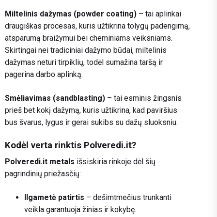
Miltelinis dažymas (powder coating)
– tai aplinkai
draugiškas procesas, kuris užtikrina tolygų padengimą,
atsparumą braižymui bei cheminiams veiksniams.
Skirtingai nei tradiciniai dažymo būdai, miltelinis
dažymas neturi tirpiklių, todėl sumažina taršą ir
pagerina darbo aplinką.
Smėliavimas (sandblasting)
– tai esminis žingsnis
prieš bet kokį dažymą, kuris užtikrina, kad paviršius
bus švarus, lygus ir gerai sukibs su dažų sluoksniu.
Kodėl verta rinktis Polveredi.it?
Polveredi.it metals
išsiskiria rinkoje dėl šių
pagrindinių priežasčių:
Ilgametė patirtis
– dešimtmečius trunkanti
veikla garantuoja žinias ir kokybę.