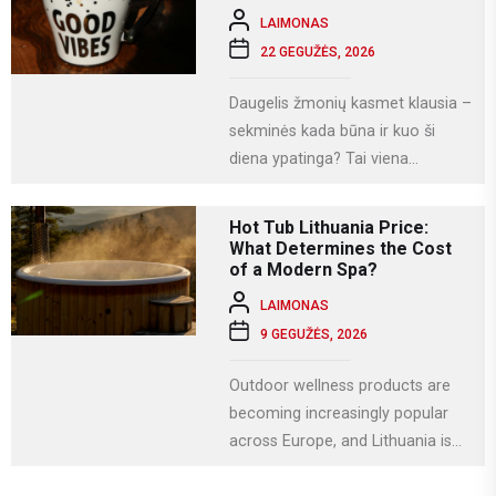
LAIMONAS
22 GEGUŽĖS, 2026
Daugelis žmonių kasmet klausia –
sekminės kada būna ir kuo ši
diena ypatinga? Tai viena
svarbiausių krikščioniškų švenčių,
kuri Lietuvoje...
Hot Tub Lithuania Price:
What Determines the Cost
of a Modern Spa?
LAIMONAS
9 GEGUŽĖS, 2026
Outdoor wellness products are
becoming increasingly popular
across Europe, and Lithuania is
no exception. More homeowners