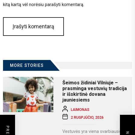
kitą kartą vėl norėsiu parašyti komentarą.
MORE STORIES
Šeimos židiniai Vilniuje –
prasminga vestuvių tradicija
ir išskirtinė dovana
jauniesiems
LAIMONAS
2 RUGPJŪČIO, 2026
Vestuvės yra viena svarbiausių