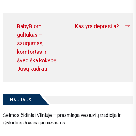
are investing in relaxation...
Navigacija
BabyBjorn
Kas yra depresija?
Ne
tarp
gultukas –
po
saugumas,
įrašų
Previous
komfortas ir
post:
švediška kokybė
Jūsų kūdikiui
NAUJAUSI
Šeimos židiniai Vilniuje – prasminga vestuvių tradicija ir
išskirtinė dovana jauniesiems