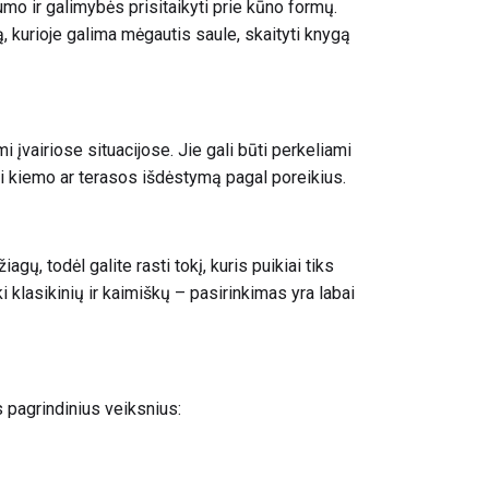
mo ir galimybės prisitaikyti prie kūno formų.
tą, kurioje galima mėgautis saule, skaityti knygą
mi įvairiose situacijose. Jie gali būti perkeliami
sti kiemo ar terasos išdėstymą pagal poreikius.
agų, todėl galite rasti tokį, kuris puikiai tiks
ki klasikinių ir kaimiškų – pasirinkimas yra labai
s pagrindinius veiksnius: