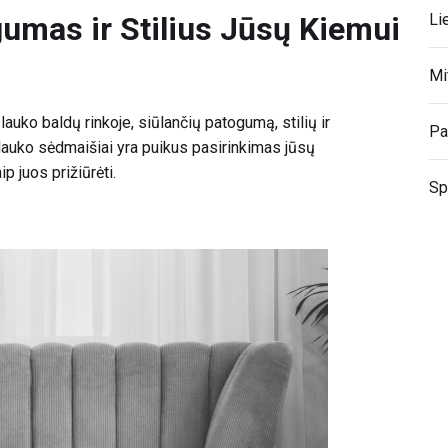
Li
umas ir Stilius Jūsų Kiemui
Mi
auko baldų rinkoje, siūlančių patogumą, stilių ir
Pa
lauko sėdmaišiai yra puikus pasirinkimas jūsų
p juos prižiūrėti.
Sp