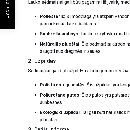
PREVIOUS POST
Lauko sėdmaišiai gali būti pagaminti iš įvairių med
Poliesteris:
Ši medžiaga yra atspari vandeniu
pasirinkimas lauko baldams.
Sunbrella audinys:
Tai itin kokybiška medžia
Natūralūs pluoštai:
Šie sėdmaišiai atrodo natū
saugoti nuo drėgmės ir saulės.
2. Užpildas
Sėdmaišiai gali būti užpildyti skirtingomis medžia
Polistireno granulės:
Šis užpildas yra leng
Poliuretano putos:
Šios putos yra patvaresn
sunkesnės.
Ekologiški užpildai:
Tai gali būti natūralios 
pluoštas.
3. Dydis ir forma