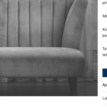
pr
Mo
Ko
pa
Te
te
Ap
Li