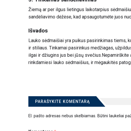
Žiemą ar per ilgus lietingus laikotarpius sėdmaišiu
sandėliavimo dėžėse, kad apsaugotumėte juos nuo
Išvados
Lauko sėdmaišiai yra puikus pasirinkimas tiems, k
ir stiliaus. Tinkamai pasirinkus medžiagas, užpildus i
ilgai ir džiugins jus bei jūsų svečius.Nepamirškite 
rinkdamiesi lauko sėdmaišius, ir mėgaukitės patogi
PARAŠYKITE KOMENTARĄ
El. pašto adresas nebus skelbiamas.
Būtini laukeliai p