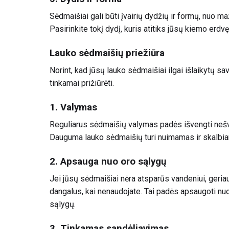
Sėdmaišiai gali būti įvairių dydžių ir formų, nuo maž
Pasirinkite tokį dydį, kuris atitiks jūsų kiemo erdvę
Lauko sėdmaišių priežiūra
Norint, kad jūsų lauko sėdmaišiai ilgai išlaikytų s
tinkamai prižiūrėti.
1. Valymas
Reguliarus sėdmaišių valymas padės išvengti nešva
Dauguma lauko sėdmaišių turi nuimamas ir skalbiama
2. Apsauga nuo oro sąlygų
Jei jūsų sėdmaišiai nėra atsparūs vandeniui, geria
dangalus, kai nenaudojate. Tai padės apsaugoti nuo 
sąlygų.
3. Tinkamas sandėliavimas