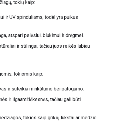
žiagų, tokių kaip:
i ir UV spinduliams, todėl yra puikus
ga, atspari pelėsiui, blukimui ir drėgmei.
raliai ir stilingai, tačiau juos reikės labiau
gomis, tokiomis kaip:
vas ir suteikia minkštumo bei patogumo.
ės ir ilgaamžiškesnės, tačiau gali būti
medžiagos, tokios kaip grikių lukštai ar medžio