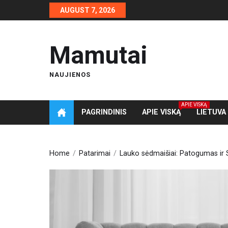
Skip
AUGUST 7, 2026
to
the
content
Mamutai
NAUJIENOS
APIE VISKĄ
PAGRINDINIS
APIE VISKĄ
LIETUVA
Home
Patarimai
Lauko sėdmaišiai: Patogumas ir S