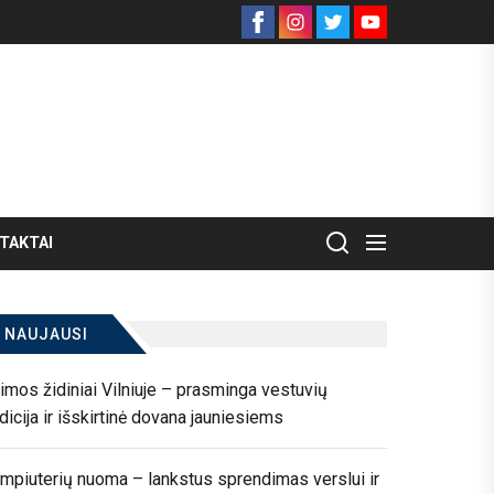
Facebook
Instagram
Twitter
Youtube
TAKTAI
NAUJAUSI
imos židiniai Vilniuje – prasminga vestuvių
adicija ir išskirtinė dovana jauniesiems
mpiuterių nuoma – lankstus sprendimas verslui ir