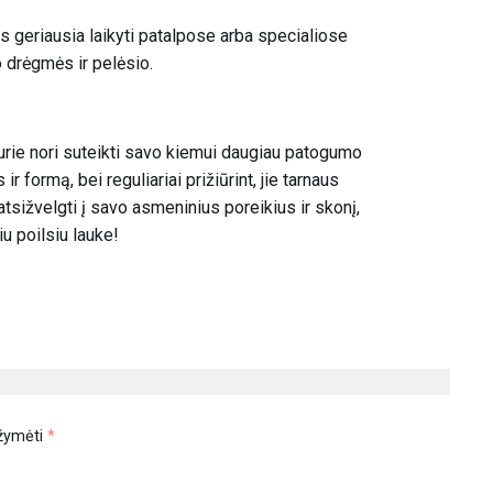
s geriausia laikyti patalpose arba specialiose
 drėgmės ir pelėsio.
urie nori suteikti savo kiemui daugiau patogumo
r formą, bei reguliariai prižiūrint, jie tarnaus
atsižvelgti į savo asmeninius poreikius ir skonį,
u poilsiu lauke!
ažymėti
*