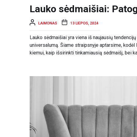
Lauko sėdmaišiai: Patog
LAIMONAS
13 LIEPOS, 2024
Lauko sėdmaišiai yra viena iš naujausių tendencijų l
universalumą. Šiame straipsnyje aptarsime, kodėl 
kiemui, kaip išsirinkti tinkamiausią sėdmaišį, bei kai