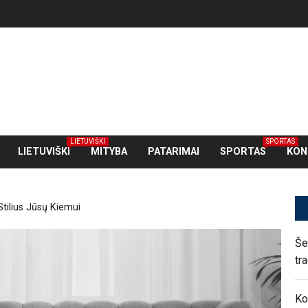
LIETUVIŠKI
SPORTAS
LIETUVIŠKI
MITYBA
PATARIMAI
SPORTAS
KON
tilius Jūsų Kiemui
Še
tr
Ko