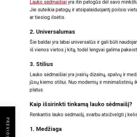
Lauko sėdmaišiai
yra itin patogūs dėl savo minkštu
Jie suteikia patogų ir atsipalaiduojantį poilsio vie
ar tiesiog ilsėtis.
2. Universalumas
Šie baldai yra labai universalūs ir gali būti naudoja
iš vienos vietos į kitą, todėl lengvai galima pakei
3. Stilius
Lauko sėdmaišiai yra įvairių dizainų, spalvų ir medži
jūsų kiemo stiliui. Nuo modernių ir minimalistinių i
platus.
Kaip išsirinkti tinkamą lauko sėdmaišį?
Renkantis lauko sėdmaišį, svarbu atsižvelgti į keli
1. Medžiaga