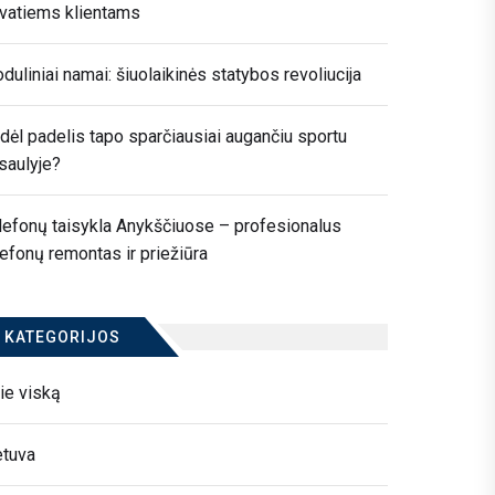
ivatiems klientams
duliniai namai: šiuolaikinės statybos revoliucija
dėl padelis tapo sparčiausiai augančiu sportu
saulyje?
lefonų taisykla Anykščiuose – profesionalus
lefonų remontas ir priežiūra
KATEGORIJOS
ie viską
etuva