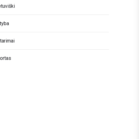
etuviški
tyba
tarimai
ortas