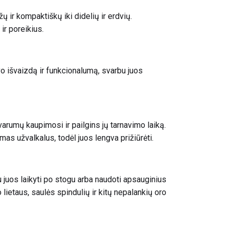
ų ir kompaktiškų iki didelių ir erdvių.
 ir poreikius.
avo išvaizdą ir funkcionalumą, svarbu juos
rumų kaupimosi ir pailgins jų tarnavimo laiką.
s užvalkalus, todėl juos lengva prižiūrėti.
u juos laikyti po stogu arba naudoti apsauginius
lietaus, saulės spindulių ir kitų nepalankių oro