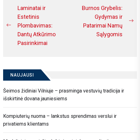
Navigacija
Laminatai ir
Burnos Grybelis:
tarp
Estetinis
Gydymas ir
Ne
Plombavimas:
Patarimai Namų
įrašų
Previous
po
Dantų Atkūrimo
Sąlygomis
post:
Pasirinkimai
NAUJAUSI
Šeimos židiniai Vilniuje – prasminga vestuvių tradicija ir
išskirtinė dovana jauniesiems
Kompiuterių nuoma – lankstus sprendimas verslui ir
privatiems klientams