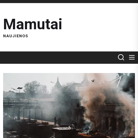
Skip
to
Mamutai
the
content
NAUJIENOS