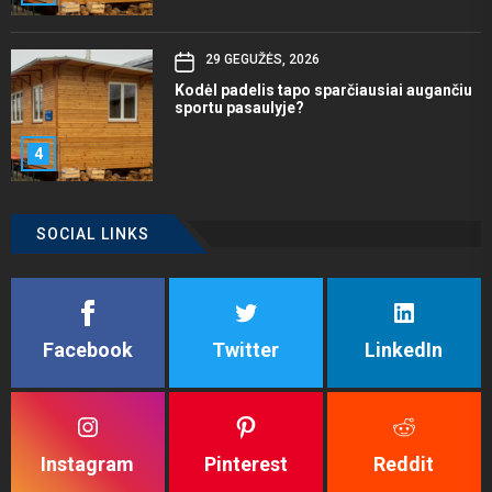
29 GEGUŽĖS, 2026
Kodėl padelis tapo sparčiausiai augančiu
sportu pasaulyje?
4
SOCIAL LINKS
Facebook
Twitter
LinkedIn
Instagram
Pinterest
Reddit