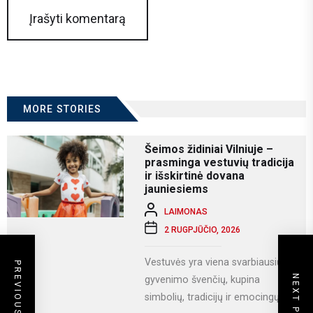
MORE STORIES
Šeimos židiniai Vilniuje –
prasminga vestuvių tradicija
ir išskirtinė dovana
jauniesiems
LAIMONAS
2 RUGPJŪČIO, 2026
Vestuvės yra viena svarbiausių
PREVIOUS POST
NEXT POST
gyvenimo švenčių, kupina
simbolių, tradicijų ir emocingų