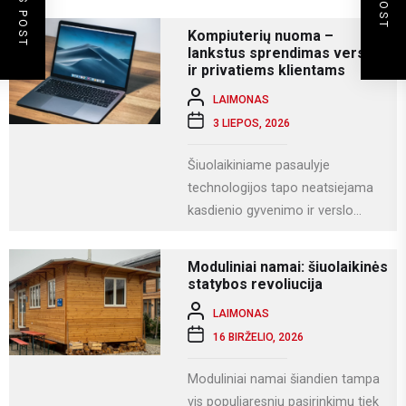
akimirkų. Viena iš gražiausių ir
labiausiai vertinamų lietuviškų
Kompiuterių nuoma –
vestuvių...
lankstus sprendimas verslui
ir privatiems klientams
LAIMONAS
3 LIEPOS, 2026
Šiuolaikiniame pasaulyje
technologijos tapo neatsiejama
kasdienio gyvenimo ir verslo
dalimi. Kompiuteriai naudojami
darbui, mokslams, kūrybai,
Moduliniai namai: šiuolaikinės
komunikacijai ir įvairioms
statybos revoliucija
specializuotoms užduotims...
LAIMONAS
16 BIRŽELIO, 2026
Moduliniai namai šiandien tampa
vis populiaresniu pasirinkimu tiek