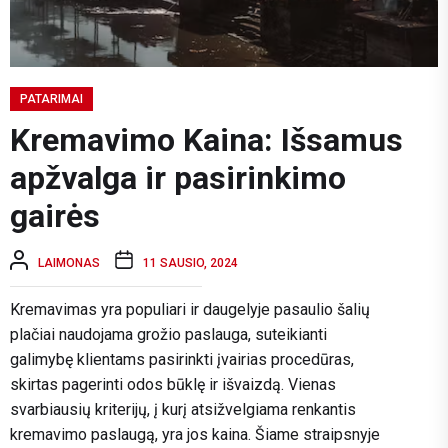
PATARIMAI
Kremavimo Kaina: Išsamus
apžvalga ir pasirinkimo
gairės
LAIMONAS
11 SAUSIO, 2024
Kremavimas yra populiari ir daugelyje pasaulio šalių
plačiai naudojama grožio paslauga, suteikianti
galimybę klientams pasirinkti įvairias procedūras,
skirtas pagerinti odos būklę ir išvaizdą. Vienas
svarbiausių kriterijų, į kurį atsižvelgiama renkantis
kremavimo paslaugą, yra jos kaina. Šiame straipsnyje