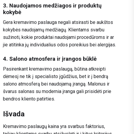
3. Naudojamos medžiagos ir produktų
kokybė
Gera kremavimo paslauga negali atsirasti be aukštos
kokybės naudojamų medžiagų. Klientams svarbu
sužinoti, kokie produktai naudojami procedūroms ir ar
jie atitinka jų individualius odos poreikius bei alergijas.
4. Salono atmosfera ir įrangos būklė
Pasirenkant kremavimo paslaugą, būtina atkreipti
dėmesį ne tik į specialisto įgūdžius, bet ir į bendrą
salono atmosferą bei naudojamą įrangą. Malonus ir
švarus salonas su modernia įranga gali prisidėti prie
bendros kliento patirties.
Išvada
Kremavimo paslaugų kaina yra svarbus faktorius,
tačiau klientams svarbu atsižvelgti ir į kitus kriterijus,