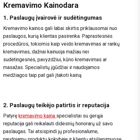
Kremavimo Kainodara
1. Paslaugų įvairovė ir sudėtingumas
Kremavimo kainos gali labai skirtis priklausomai nuo
paslaugos, kurią klientas pasirenka. Paprastesnės
procedūros, tokiomis kaip veido kremavimas ar rankų
kremavimas, dažnai kainuoja mažiau nei
sudėtingesnės, pavyzdžiui, kūno kremavimas ar
masažas. Specialistų įgūdžiai ir naudojamos
medžiagos taip pat gali įtakoti kainą.
2. Paslaugų teikėjo patirtis ir reputacija
Patyrę
kremavimo kaina
specialistai su gerąja
reputacija gali reikalauti didesnių honorarų už savo
paslaugas. Tai atsispindi jų profesionalume,
naudojamų produktų kokybėje ir klientų atsiliepimuose.