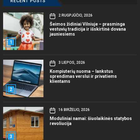
RECENT POSTS
2 RUGPJŪČIO, 2026
Šeimos židiniai Vilniuje – prasminga
vestuvių tradicija ir išskirtinė dovana
jauniesiems
1
3 LIEPOS, 2026
Kompiuterių nuoma – lankstus
sprendimas verslui ir privatiems
klientams
2
16 BIRŽELIO, 2026
Moduliniai namai: šiuolaikinės statybos
revoliucija
3