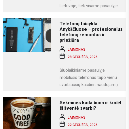
Lietuvoje, tiek visame pasaulyje.
Tai modernus statybos būdas, kai
namas gaminamas ne...
Telefonų taisykla
Anykščiuose – profesionalus
telefonų remontas ir
priežiūra
LAIMONAS
28 GEGUŽĖS, 2026
Šiuolaikiniame pasaulyje
mobilusis telefonas tapo vienu
svarbiausių kasdien naudojamų
įrenginių. Juo ne tik bendraujame,
bet ir dirbame, fotografuojame,
Sekminės kada būna ir kodėl
naudojamės socialiniais...
ši šventė svarbi?
LAIMONAS
22 GEGUŽĖS, 2026