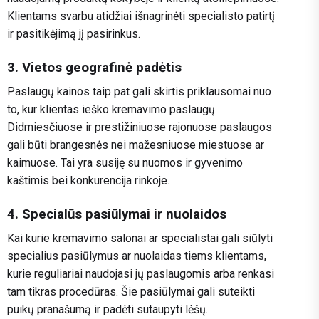
Klientams svarbu atidžiai išnagrinėti specialisto patirtį
ir pasitikėjimą jį pasirinkus.
3. Vietos geografinė padėtis
Paslaugų kainos taip pat gali skirtis priklausomai nuo
to, kur klientas ieško kremavimo paslaugų.
Didmiesčiuose ir prestižiniuose rajonuose paslaugos
gali būti brangesnės nei mažesniuose miestuose ar
kaimuose. Tai yra susiję su nuomos ir gyvenimo
kaštimis bei konkurencija rinkoje.
4. Specialūs pasiūlymai ir nuolaidos
Kai kurie kremavimo salonai ar specialistai gali siūlyti
specialius pasiūlymus ar nuolaidas tiems klientams,
kurie reguliariai naudojasi jų paslaugomis arba renkasi
tam tikras procedūras. Šie pasiūlymai gali suteikti
puikų pranašumą ir padėti sutaupyti lėšų.