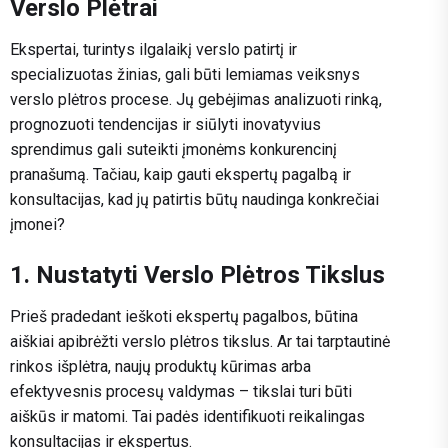
Verslo Plėtrai
Ekspertai, turintys ilgalaikį verslo patirtį ir
specializuotas žinias, gali būti lemiamas veiksnys
verslo plėtros procese. Jų gebėjimas analizuoti rinką,
prognozuoti tendencijas ir siūlyti inovatyvius
sprendimus gali suteikti įmonėms konkurencinį
pranašumą. Tačiau, kaip gauti ekspertų pagalbą ir
konsultacijas, kad jų patirtis būtų naudinga konkrečiai
įmonei?
1. Nustatyti Verslo Plėtros Tikslus
Prieš pradedant ieškoti ekspertų pagalbos, būtina
aiškiai apibrėžti verslo plėtros tikslus. Ar tai tarptautinė
rinkos išplėtra, naujų produktų kūrimas arba
efektyvesnis procesų valdymas – tikslai turi būti
aiškūs ir matomi. Tai padės identifikuoti reikalingas
konsultacijas ir ekspertus.