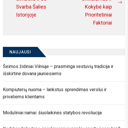
įrašų
Previous
Ne
Svarba Šalies
Kokybė kaip
post:
po
Istorijoje
Prioritetiniai
Faktoriai
NAUJAUSI
Šeimos židiniai Vilniuje – prasminga vestuvių tradicija ir
išskirtinė dovana jauniesiems
Kompiuterių nuoma – lankstus sprendimas verslui ir
privatiems klientams
Moduliniai namai: šiuolaikinės statybos revoliucija