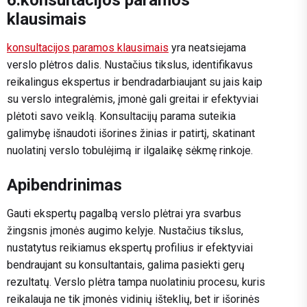
klausimais
konsultacijos paramos klausimais
yra neatsiejama
verslo plėtros dalis. Nustačius tikslus, identifikavus
reikalingus ekspertus ir bendradarbiaujant su jais kaip
su verslo integralėmis, įmonė gali greitai ir efektyviai
plėtoti savo veiklą. Konsultacijų parama suteikia
galimybę išnaudoti išorines žinias ir patirtį, skatinant
nuolatinį verslo tobulėjimą ir ilgalaikę sėkmę rinkoje.
Apibendrinimas
Gauti ekspertų pagalbą verslo plėtrai yra svarbus
žingsnis įmonės augimo kelyje. Nustačius tikslus,
nustatytus reikiamus ekspertų profilius ir efektyviai
bendraujant su konsultantais, galima pasiekti gerų
rezultatų. Verslo plėtra tampa nuolatiniu procesu, kuris
reikalauja ne tik įmonės vidinių išteklių, bet ir išorinės