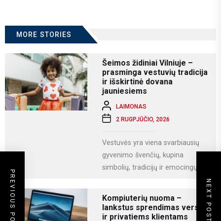
MORE STORIES
Šeimos židiniai Vilniuje –
prasminga vestuvių tradicija
ir išskirtinė dovana
jauniesiems
LAIMONAS
2 RUGPJŪČIO, 2026
Vestuvės yra viena svarbiausių
gyvenimo švenčių, kupina
simbolių, tradicijų ir emocingų
PREVIOUS POST
akimirkų. Viena iš gražiausių ir
NEXT POST
labiausiai vertinamų lietuviškų
Kompiuterių nuoma –
vestuvių...
lankstus sprendimas verslui
ir privatiems klientams