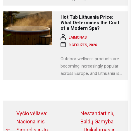
svarbiausių krikščioniškų švenčių,
kuri Lietuvoje...
Hot Tub Lithuania Price:
What Determines the Cost
of a Modern Spa?
LAIMONAS
9 GEGUŽĖS, 2026
Outdoor wellness products are
becoming increasingly popular
across Europe, and Lithuania is
no exception. More homeowners
are investing in relaxation...
Navigacija
Vyčio vėliava:
Nestandartinių
tarp
Nacionalinis
Baldų Gamyba:
Simbolis ir Jo
Unikalumas ir