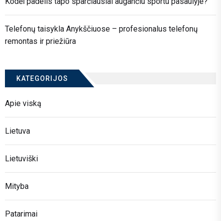
Kodėl padelis tapo sparčiausiai augančiu sportu pasaulyje?
Telefonų taisykla Anykščiuose – profesionalus telefonų
remontas ir priežiūra
KATEGORIJOS
Apie viską
Lietuva
Lietuviški
Mityba
Patarimai