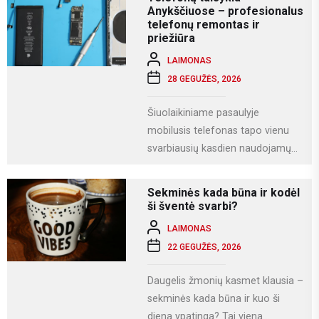
Anykščiuose – profesionalus
telefonų remontas ir
priežiūra
LAIMONAS
28 GEGUŽĖS, 2026
Šiuolaikiniame pasaulyje
mobilusis telefonas tapo vienu
svarbiausių kasdien naudojamų
įrenginių. Juo ne tik bendraujame,
bet ir dirbame, fotografuojame,
Sekminės kada būna ir kodėl
naudojamės socialiniais...
ši šventė svarbi?
LAIMONAS
22 GEGUŽĖS, 2026
Daugelis žmonių kasmet klausia –
sekminės kada būna ir kuo ši
diena ypatinga? Tai viena