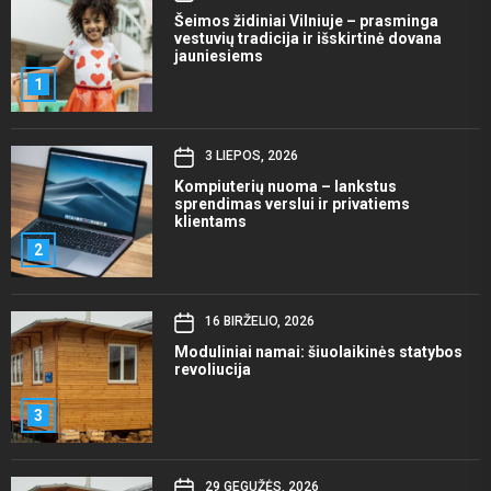
Šeimos židiniai Vilniuje – prasminga
vestuvių tradicija ir išskirtinė dovana
jauniesiems
1
3 LIEPOS, 2026
Kompiuterių nuoma – lankstus
sprendimas verslui ir privatiems
klientams
2
16 BIRŽELIO, 2026
Moduliniai namai: šiuolaikinės statybos
revoliucija
3
29 GEGUŽĖS, 2026