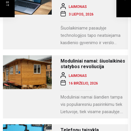
LAIMONAS
3 LIEPOS, 2026
Šiuolaikiniame pasaulyje
technologijos tapo neatsiejama
kasdienio gyvenimo ir verslo
dalimi. Kompiuteriai naudojami
darbui, mokslams, kūrybai,
Moduliniai namai: šiuolaikinės
komunikacijai ir įvairioms
statybos revoliucija
specializuotoms užduotims...
LAIMONAS
16 BIRŽELIO, 2026
Moduliniai namai šiandien tampa
vis populiaresniu pasirinkimu tiek
Lietuvoje, tiek visame pasaulyje.
Tai modernus statybos būdas, kai
namas gaminamas ne...
Telefonų taisykla