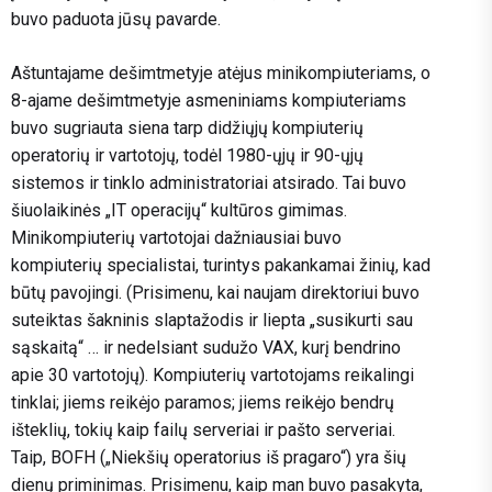
buvo paduota jūsų pavarde.
Aštuntajame dešimtmetyje atėjus minikompiuteriams, o
8-ajame dešimtmetyje asmeniniams kompiuteriams
buvo sugriauta siena tarp didžiųjų kompiuterių
operatorių ir vartotojų, todėl 1980-ųjų ir 90-ųjų
sistemos ir tinklo administratoriai atsirado. Tai buvo
šiuolaikinės „IT operacijų“ kultūros gimimas.
Minikompiuterių vartotojai dažniausiai buvo
kompiuterių specialistai, turintys pakankamai žinių, kad
būtų pavojingi. (Prisimenu, kai naujam direktoriui buvo
suteiktas šakninis slaptažodis ir liepta „susikurti sau
sąskaitą“ … ir nedelsiant sudužo VAX, kurį bendrino
apie 30 vartotojų). Kompiuterių vartotojams reikalingi
tinklai; jiems reikėjo paramos; jiems reikėjo bendrų
išteklių, tokių kaip failų serveriai ir pašto serveriai.
Taip, BOFH („Niekšių operatorius iš pragaro“) yra šių
dienų priminimas. Prisimenu, kaip man buvo pasakyta,