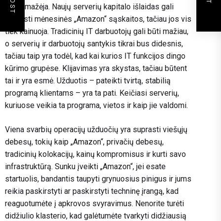
kaina mažėja. Naujų serverių kapitalo išlaidas gali
pakeisti mėnesinės „Amazon“ sąskaitos, tačiau jos vis
tiek kainuoja. Tradicinių IT darbuotojų gali būti mažiau,
o serverių ir darbuotojų santykis tikrai bus didesnis,
tačiau taip yra todėl, kad kai kurios IT funkcijos dingo
kūrimo grupėse. Klijavimas yra skystas, tačiau būtent
tai ir yra esmė. Užduotis – pateikti tvirtą, stabilią
programą klientams – yra ta pati. Keičiasi serverių,
kuriuose veikia ta programa, vietos ir kaip jie valdomi.
Viena svarbių operacijų užduočių yra suprasti viešųjų
debesų, tokių kaip „Amazon“, privačių debesų,
tradicinių kolokacijų, kainų kompromisus ir kurti savo
infrastruktūrą. Sunku įveikti „Amazon“, jei esate
startuolis, bandantis taupyti grynuosius pinigus ir jums
reikia paskirstyti ar paskirstyti techninę įrangą, kad
reaguotumėte į apkrovos svyravimus. Nenorite turėti
didžiulio klasterio, kad galėtumėte tvarkyti didžiausią