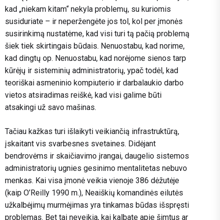
kad „niekam kitam“ nekyla problemų, su kuriomis
susiduriate – ir neperžengėte jos tol, kol per įmonės
susirinkimą nustatėme, kad visi turi tą pačią problemą
šiek tiek skirtingais būdais. Nenuostabu, kad norime,
kad dingtų op. Nenuostabu, kad norėjome sienos tarp
kūrėjų ir sisteminių administratorių, ypač todėl, kad
teoriškai asmeninio kompiuterio ir darbalaukio darbo
vietos atsiradimas reiškė, kad visi galime būti
atsakingi už savo mašinas.
Tačiau kažkas turi išlaikyti veikiančią infrastruktūrą,
įskaitant vis svarbesnes svetaines. Didėjant
bendrovėms ir skaičiavimo įrangai, daugelio sistemos
administratorių ugnies gesinimo mentalitetas nebuvo
menkas. Kai visa įmonė veikia vienoje 386 dėžutėje
(kaip O’Reilly 1990 m.), Neaiškių komandinės eilutės
užkalbėjimų murmėjimas yra tinkamas būdas išspręsti
problemas. Bet tai neveikia, kai kalbate apie šimtus ar