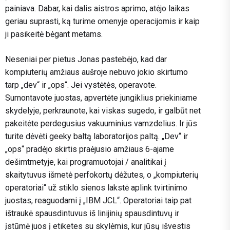
painiava. Dabar, kai dalis aistros aprimo, atėjo laikas
geriau suprasti, ką turime omenyje operacijomis ir kaip
ji pasikeitė bėgant metams.
Neseniai per pietus Jonas pastebėjo, kad dar
kompiuterių amžiaus aušroje nebuvo jokio skirtumo
tarp „dev“ ir „ops“. Jei vystėtės, operavote.
Sumontavote juostas, apvertėte jungiklius priekiniame
skydelyje, perkraunote, kai viskas sugedo, ir galbūt net
pakeitėte perdegusius vakuuminius vamzdelius. Ir jūs
turite dėvėti geeky baltą laboratorijos paltą. „Dev“ ir
„ops“ pradėjo skirtis praėjusio amžiaus 6-ajame
dešimtmetyje, kai programuotojai / analitikai į
skaitytuvus išmetė perfokortų dėžutes, o „kompiuterių
operatoriai“ už stiklo sienos lakstė aplink tvirtinimo
juostas, reaguodami į „IBM JCL“. Operatoriai taip pat
ištraukė spausdintuvus iš linijinių spausdintuvų ir
įstūmė juos į etiketes su skylėmis, kur jūsų išvestis