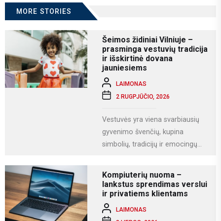
MORE STORIES
Šeimos židiniai Vilniuje –
prasminga vestuvių tradicija
ir išskirtinė dovana
jauniesiems
LAIMONAS
2 RUGPJŪČIO, 2026
Vestuvės yra viena svarbiausių
gyvenimo švenčių, kupina
simbolių, tradicijų ir emocingų
akimirkų. Viena iš gražiausių ir
labiausiai vertinamų lietuviškų
Kompiuterių nuoma –
vestuvių...
lankstus sprendimas verslui
ir privatiems klientams
LAIMONAS