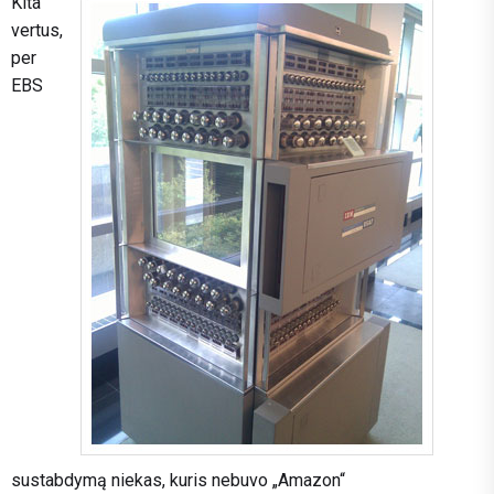
Kita
vertus,
per
EBS
sustabdymą niekas, kuris nebuvo „Amazon“