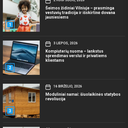
2 RUGPJŪČIO, 2026
Šeimos židiniai Vilniuje – prasminga
vestuvių tradicija ir išskirtinė dovana
jauniesiems
1
3 LIEPOS, 2026
Kompiuterių nuoma – lankstus
sprendimas verslui ir privatiems
klientams
2
16 BIRŽELIO, 2026
Moduliniai namai: šiuolaikinės statybos
revoliucija
3