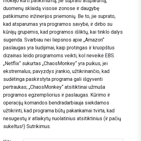
mokėjo kurti patikimumą; jie suprato atsparumą,
duomenų sklaidą visose zonose ir daugybę
patikimumo inžinerijos priemonių. Be to, jie suprato,
kad atsparumas yra programos savybė, ir dirbo su
kūrėjų grupėmis, kad programos išliktų, kai tinklo dalys
sugenda. Svarbiau nei liepsnos apie „Amazon“
paslaugas yra liudijimai, kaip protingas ir kruopštus
dizainas leido programoms veikti, kol neveikė EBS.
„Netflix“ sukurtas „ChaosMonkey“ yra puikus, jei
ekstremalus, pavyzdys įrankio, užtikrinančio, kad
sudėtinga paskirstyta programa gali išgyventi
pertraukas; „ChaosMonkey“ atsitiktinai užmuša
programos egzempliorius ir paslaugas. Kūrimo ir
operacijų komandos bendradarbiauja siekdamos
užtikrinti, kad programa būtų pakankamai tvirta, kad
nesugestų ir atlaikytų nuolatinius atsitiktinius (ir pačių
sukeltus!) Sutrikimus.