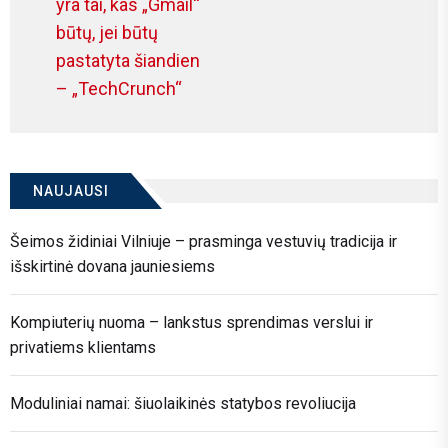
Previous
yra tai, kas „Gmail“
post:
būtų, jei būtų
pastatyta šiandien
– „TechCrunch“
NAUJAUSI
Šeimos židiniai Vilniuje – prasminga vestuvių tradicija ir
išskirtinė dovana jauniesiems
Kompiuterių nuoma – lankstus sprendimas verslui ir
privatiems klientams
Moduliniai namai: šiuolaikinės statybos revoliucija