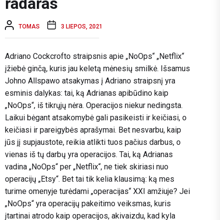
radaras
TOMAS
3 LIEPOS, 2021
Adriano Cockcrofto straipsnis apie „NoOps“ „Netflix“
įžiebė ginčą, kuris jau keletą mėnesių smilkė. Išsamus
Johno Allspawo atsakymas į Adriano straipsnį yra
esminis dalykas: tai, ką Adrianas apibūdino kaip
„NoOps“, iš tikrųjų nėra. Operacijos niekur nedingsta.
Laikui bėgant atsakomybė gali pasikeisti ir keičiasi, o
keičiasi ir pareigybės aprašymai. Bet nesvarbu, kaip
jūs jį supjaustote, reikia atlikti tuos pačius darbus, o
vienas iš tų darbų yra operacijos. Tai, ką Adrianas
vadina „NoOps“ per „Netflix“, ne tiek skiriasi nuo
operacijų „Etsy“. Bet tai tik kelia klausimą: ką mes
turime omenyje turėdami „operacijas“ XXI amžiuje? Jei
„NoOps“ yra operacijų pakeitimo veiksmas, kuris
įtartinai atrodo kaip operacijos, akivaizdu, kad kyla