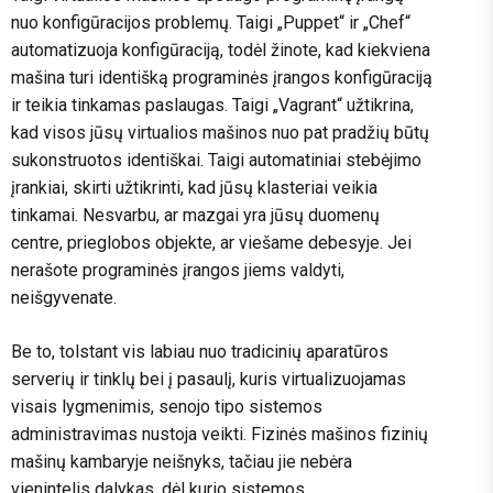
nuo konfigūracijos problemų. Taigi „Puppet“ ir „Chef“
automatizuoja konfigūraciją, todėl žinote, kad kiekviena
mašina turi identišką programinės įrangos konfigūraciją
ir teikia tinkamas paslaugas. Taigi „Vagrant“ užtikrina,
kad visos jūsų virtualios mašinos nuo pat pradžių būtų
sukonstruotos identiškai. Taigi automatiniai stebėjimo
įrankiai, skirti užtikrinti, kad jūsų klasteriai veikia
tinkamai. Nesvarbu, ar mazgai yra jūsų duomenų
centre, prieglobos objekte, ar viešame debesyje. Jei
nerašote programinės įrangos jiems valdyti,
neišgyvenate.
Be to, tolstant vis labiau nuo tradicinių aparatūros
serverių ir tinklų bei į pasaulį, kuris virtualizuojamas
visais lygmenimis, senojo tipo sistemos
administravimas nustoja veikti. Fizinės mašinos fizinių
mašinų kambaryje neišnyks, tačiau jie nebėra
vienintelis dalykas, dėl kurio sistemos