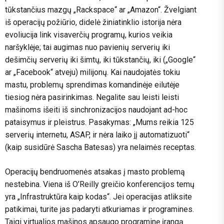
tūkstančius mazgų „Rackspace“ ar „Amazon“. Žvelgiant
iš operacijų požiūrio, didelė žiniatinklio istorija nėra
evoliucija link visaverčių programų, kurios veikia
naršyklėje; tai augimas nuo pavienių serverių iki
dešimčių serverių iki šimtų, iki tūkstančių, iki („Google“
ar „Facebook“ atveju) milijonų. Kai naudojatės tokiu
mastu, problemų sprendimas komandinėje eilutėje
tiesiog nėra pasirinkimas. Negalite sau leisti leisti
mašinoms išeiti iš sinchronizacijos naudojant ad-hoc
pataisymus ir pleistrus. Pasakymas: „Mums reikia 125
serverių internetu, ASAP, ir nėra laiko jį automatizuoti“
(kaip susidūrė Sascha Batesas) yra nelaimės receptas.
Operacijų bendruomenės atsakas į masto problemą
nestebina. Viena iš O’Reilly greičio konferencijos temų
yra „Infrastruktūra kaip kodas“. Jei operacijas atliksite
patikimai, turite jas padaryti atkuriamas ir programines.
Taigi virtualios mašinos apsaugo programinę įrangą