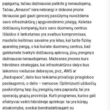
pajėgumą, tačiau dažniausiai palikite jį nenaudojamą.
Tačiau „Amazon“ nėra nebrangi ir didesnė įmonė
tikriausiai gali gauti geresnį pasiūlymą nuveždama
savo infrastruktūrą į apgyvendinimo įstaigą. Keletas
didžiausių kompanijų kurs savo duomenų centrus.
Išlaidos ir lankstumas yra svarbus kompromisas;
mastelio keitimas savaime yra lėtas, kai turite fizinę
aparatinę įrangą, o kai kuriate duomenų centrus, kad
galėtumėte tvarkyti didžiausią apkrovą, jūsų įrenginys
dažniausiai nenaudojamas. Mažesnės įmonės kurs
hibridines strategijas, kai infrastruktūros dalys bus
laikomos viešuose debesyse, pvz., AWS ar
„Rackspace“, dalis bus teikiama privačiojo prieglobos
paslaugomis, o dalis – namuose. Optimizuoti užduočių
paskirstymą tarp šių įrenginių nėra paprasta; tai yra
operacijų grupių provincija. Kurti programas, kurios gali
efektyviai veikti hibridinėje aplinkoje: tai yra kūrėjų
atsakomybė, sveikai bendradarbiaujant su