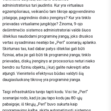
administratorius turi jaudintis. Kur yra virtualaus
egzemplioriaus, veikiančio tam tikroje apgyvendinimo
įstaigoje, pagrindinio disko įrenginys? Kur yra tinklo
prievadas virtualiame jungiklyje? Žinoma, 9-ojo
dešimtmečio sistemos administratoriai valdė šiuos
išteklius naudodami programinę įrangą; joks druskos
vertas sysadminas neatėjo be „Perl“ scenarijų aplanko.
Skirtumas tas, kad dabar patys ištekliai gali būti
fiziniai, arba jie gali būti tik programinė įranga; tinklo
prievadas, diskų įrenginys ar procesorius neturi nieko
bendro su fiziniu objektu, į kurį galite nukreipti arba
atjungti. Vienintelis efektyvus būdas valdyti šią
daugiasluoksnę tikrovę yra programinė įranga.
Taigi infrastruktūra turėjo tapti kodu. Visi tie „Perl“
scenarijai rodo, kad jis jau tapo kodu jau 80-ųjų
pabaigoje; iš tikrųjų „Perl“ buvo sukurta kaip
programavimo kalba, skirta automatizuoti sistemos