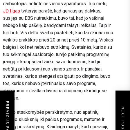
darbuotojas, nelietė nė vienos aparatūros. Tuo metu,
JD Ilgas
tviteryje parašė, kad geriausias dalykas,
susijęs su EBS nutraukimu, buvo tai, kad jo vaikinai
nebėgo kaip pašėlę, bandydami taisyti reikalus. Taip ir
turi būti. Vis dėlto svarbu pastebėti, kuo tai skiriasi nuo
veiklos praktikos prieš 20 ar net prieš 10 metų. Viskas
baigėsi, kol net nebuvo sutrikimų: Svetainės, kurios su
tuo sėkmingai susidorojo, turėjo patikimą programinę
įrangą ir kruopščiai tvarkė savo duomenis, kad jie
nebūtų priklausomi nuo vienos zonos. Ir panašiai,
svetainės, kurios stengėsi atsigauti po dingimo, buvo
tos, kurios nebuvo įtvirtinusios savo programų
atsparumo ir neatkurdavusios duomenų skirtingose ​​
zonose.
PREVIOUS POST
NEXT POST
Be šio atsakomybės perskirstymo, nuo apatinių
kamino sluoksnių iki pačios programos, matome ir
išlaidų perskirstymą. Klaidinga manyti, kad operacijų