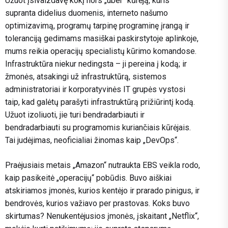
Užuot įsivaizdavę kokį nors „uber“ kūrėją, kuris
supranta didelius duomenis, interneto našumo
optimizavimą, programų tarpinę programinę įrangą ir
toleranciją gedimams masiškai paskirstytoje aplinkoje,
mums reikia operacijų specialistų kūrimo komandose.
Infrastruktūra niekur nedingsta – ji pereina į kodą; ir
žmonės, atsakingi už infrastruktūrą, sistemos
administratoriai ir korporatyvinės IT grupės vystosi
taip, kad galėtų parašyti infrastruktūrą prižiūrintį kodą.
Užuot izoliuoti, jie turi bendradarbiauti ir
bendradarbiauti su programomis kuriančiais kūrėjais.
Tai judėjimas, neoficialiai žinomas kaip „DevOps“.
Praėjusiais metais „Amazon“ nutraukta EBS veikla rodo,
kaip pasikeitė „operacijų“ pobūdis. Buvo aiškiai
atskiriamos įmonės, kurios kentėjo ir prarado pinigus, ir
bendrovės, kurios važiavo per prastovas. Koks buvo
skirtumas? Nenukentėjusios įmonės, įskaitant „Netflix“,