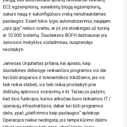
EC2 egzempliorių, sunaikintų blogą egzempliorių,
sukurs naują ir sukonfigūruos viską nenutraukdamas
paslaugos. Esant tokio lygio automatizavimui, naujajam
„ops guy“ nebus svarbu, ar jis yra atsakingas už tuziną
ar 10 000 sistemų. Šiuolaikinis BOFH dažniausiai yra
senosios mokyklos sistadminas, nusprendęs
nesitaikyti.
Jamesas Urquhartas pritaria, kai aprašo, kaip
šiuolaikinės debesyje veikiančios programos vis dar
turi būti atsparios ir tolerantiškos trikdžiams, jas vis
tiek reikia stebėti, vis tiek reikia prisitaikyti prie
didžiulių apkrovos svyravimų ir kt. Tačiau jis pažymi,
kad šios funkcijos, kurios anksčiau buvo teikiamos IT /
operacijų infrastruktūros, dabar turi būti programos
dalis, ypač „platformos kaip paslaugos“ aplinkoje.
Operacijos niekur nedingsta, jos tampa kūrimo dalimi.