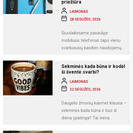
priežiūra
LAIMONAS
28 GEGUŽĖS, 2026
Šiuolaikiniame pasaulyje
mobilusis telefonas tapo vienu
svarbiausių kasdien naudojamų
įrenginių. Juo ne tik bendraujame,
bet ir dirbame, fotografuojame,
Sekminės kada būna ir kodėl
naudojamės socialiniais...
ši šventė svarbi?
LAIMONAS
22 GEGUŽĖS, 2026
Daugelis žmonių kasmet klausia –
sekminės kada būna ir kuo ši
diena ypatinga? Tai viena
svarbiausių krikščioniškų švenčių,
kuri Lietuvoje...