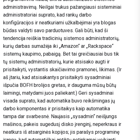
administravimą. Neilgai trukus pažangiausi sisteminiai
administratoriai suprato, kad rankų darbo
konfigūracijos ir neatkuriami užkalbėjimai yra blogas
būdas valdyti savo parduotuves. Gali būti, kad ši
tendencija reiškia tradicinių sistemos administratorių,
kurių darbas sumažėja iki „Amazon“ ar „Rackspace“
sistemų kaupimo, pabaigą. Bet tai greičiausiai bus tik
tų sistemų administratorių, kurie atsisako augti ir
prisitaikyti, vystantis skaičiavimo pramonei, likimas. (Ir
aš įtariu, kad atsisakantys prisitaikyti sysadminiai
išpučia BOFH brolijos gretas, ir dauguma mūsų būtų
laimingi, matydami juos paliekant.) Geri sysadminai
visada suprato, kad automatika buvo reikšmingas jų
darbo komponentas ir prisitaikys kaip automatika
tampa dar svarbesnė. Naujasis „sysadmin“ neišjungs
mašinos, pakeis sugedusį disko įrenginį, neperkraus ir
neatkurs iš atsarginės kopijos; jis parašys programinę
įrangą, kad automatiškai aptiktų netinkamai veikiantį