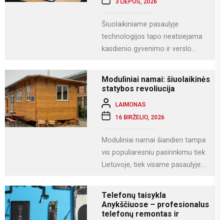
3 LIEPOS, 2026
Šiuolaikiniame pasaulyje
technologijos tapo neatsiejama
kasdienio gyvenimo ir verslo
dalimi. Kompiuteriai naudojami
darbui, mokslams, kūrybai,
Moduliniai namai: šiuolaikinės
komunikacijai ir įvairioms
statybos revoliucija
specializuotoms užduotims...
LAIMONAS
16 BIRŽELIO, 2026
Moduliniai namai šiandien tampa
vis populiaresniu pasirinkimu tiek
Lietuvoje, tiek visame pasaulyje.
Tai modernus statybos būdas, kai
namas gaminamas ne...
Telefonų taisykla
Anykščiuose – profesionalus
telefonų remontas ir