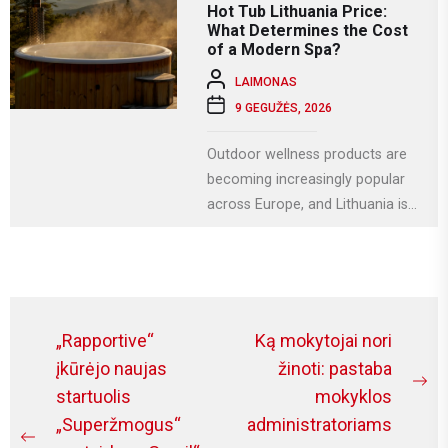
Hot Tub Lithuania Price:
What Determines the Cost
of a Modern Spa?
LAIMONAS
9 GEGUŽĖS, 2026
Outdoor wellness products are
becoming increasingly popular
across Europe, and Lithuania is
no exception. More homeowners
are investing in relaxation...
Navigacija
„Rapportive“
Ką mokytojai nori
tarp
įkūrėjo naujas
žinoti: pastaba
Ne
startuolis
mokyklos
įrašų
po
„Superžmogus“
administratoriams