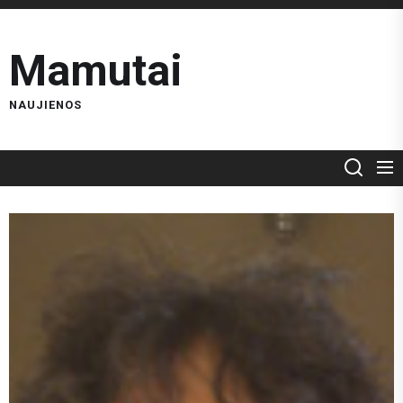
Skip
to
Mamutai
the
content
NAUJIENOS