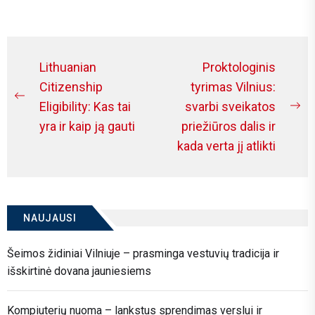
are investing in relaxation...
Navigacija
Lithuanian
Proktologinis
tarp
Citizenship
tyrimas Vilnius:
Previous
Eligibility: Kas tai
svarbi sveikatos
įrašų
Ne
post:
yra ir kaip ją gauti
priežiūros dalis ir
po
kada verta jį atlikti
NAUJAUSI
Šeimos židiniai Vilniuje – prasminga vestuvių tradicija ir
išskirtinė dovana jauniesiems
Kompiuterių nuoma – lankstus sprendimas verslui ir