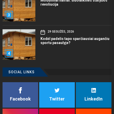
Moduliniai namai: šiuolaikinės statybos
revoliucija
3
29 GEGUŽĖS, 2026
Kodėl padelis tapo sparčiausiai augančiu
sportu pasaulyje?
4
SOCIAL LINKS
Facebook
Twitter
LinkedIn