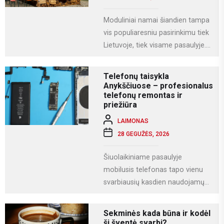
Moduliniai namai šiandien tampa
vis populiaresniu pasirinkimu tiek
Lietuvoje, tiek visame pasaulyje.
Tai modernus statybos būdas, kai
namas gaminamas ne...
Telefonų taisykla
Anykščiuose – profesionalus
telefonų remontas ir
priežiūra
LAIMONAS
28 GEGUŽĖS, 2026
Šiuolaikiniame pasaulyje
mobilusis telefonas tapo vienu
svarbiausių kasdien naudojamų
įrenginių. Juo ne tik bendraujame,
bet ir dirbame, fotografuojame,
Sekminės kada būna ir kodėl
naudojamės socialiniais...
ši šventė svarbi?