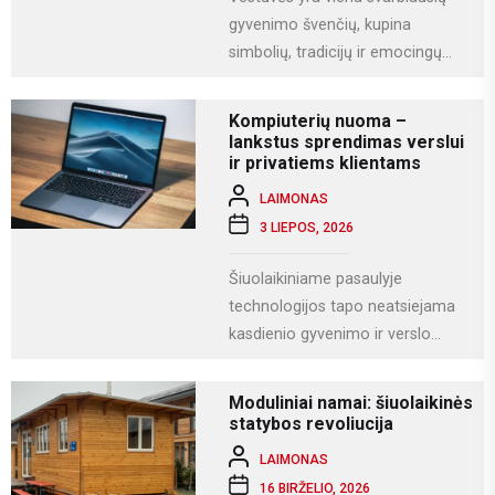
gyvenimo švenčių, kupina
simbolių, tradicijų ir emocingų
akimirkų. Viena iš gražiausių ir
labiausiai vertinamų lietuviškų
Kompiuterių nuoma –
vestuvių...
lankstus sprendimas verslui
ir privatiems klientams
LAIMONAS
3 LIEPOS, 2026
Šiuolaikiniame pasaulyje
technologijos tapo neatsiejama
kasdienio gyvenimo ir verslo
dalimi. Kompiuteriai naudojami
darbui, mokslams, kūrybai,
Moduliniai namai: šiuolaikinės
komunikacijai ir įvairioms
statybos revoliucija
specializuotoms užduotims...
LAIMONAS
16 BIRŽELIO, 2026