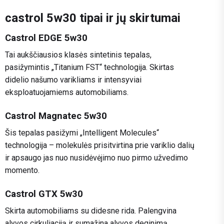
castrol 5w30 tipai ir jų skirtumai
Castrol EDGE 5w30
Tai aukščiausios klasės sintetinis tepalas,
pasižymintis „Titanium FST“ technologija. Skirtas
didelio našumo varikliams ir intensyviai
eksploatuojamiems automobiliams.
Castrol Magnatec 5w30
Šis tepalas pasižymi „Intelligent Molecules“
technologija – molekulės prisitvirtina prie variklio dalių
ir apsaugo jas nuo nusidėvėjimo nuo pirmo užvedimo
momento.
Castrol GTX 5w30
Skirta automobiliams su didesne rida. Palengvina
alyvos cirkuliaciją ir sumažina alyvos deginimą.