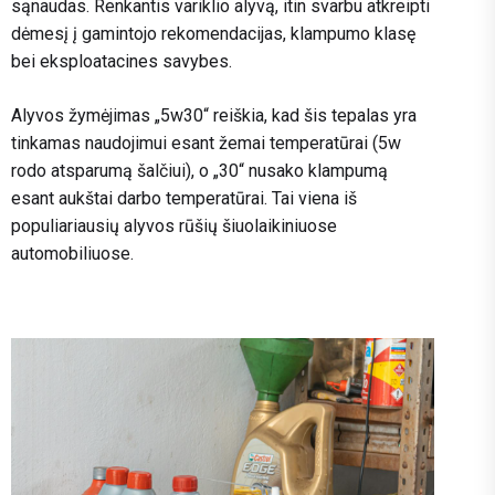
sąnaudas. Renkantis variklio alyvą, itin svarbu atkreipti
dėmesį į gamintojo rekomendacijas, klampumo klasę
bei eksploatacines savybes.
Alyvos žymėjimas „5w30“ reiškia, kad šis tepalas yra
tinkamas naudojimui esant žemai temperatūrai (5w
rodo atsparumą šalčiui), o „30“ nusako klampumą
esant aukštai darbo temperatūrai. Tai viena iš
populiariausių alyvos rūšių šiuolaikiniuose
automobiliuose.