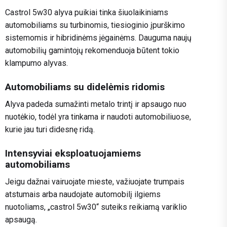
Castrol 5w30 alyva puikiai tinka šiuolaikiniams
automobiliams su turbinomis, tiesioginio įpurškimo
sistemomis ir hibridinėms jėgainėms. Dauguma naujų
automobilių gamintojų rekomenduoja būtent tokio
klampumo alyvas.
Automobiliams su didelėmis ridomis
Alyva padeda sumažinti metalo trintį ir apsaugo nuo
nuotėkio, todėl yra tinkama ir naudoti automobiliuose,
kurie jau turi didesnę ridą.
Intensyviai eksploatuojamiems
automobiliams
Jeigu dažnai vairuojate mieste, važiuojate trumpais
atstumais arba naudojate automobilį ilgiems
nuotoliams, „castrol 5w30“ suteiks reikiamą variklio
apsaugą.