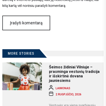
kitą kartą vėl norėsiu parašyti komentarą.
MORE STORIES
Šeimos židiniai Vilniuje –
prasminga vestuvių tradicija
ir išskirtinė dovana
jauniesiems
LAIMONAS
2 RUGPJŪČIO, 2026
Vestuvės yra viena svarbiausių