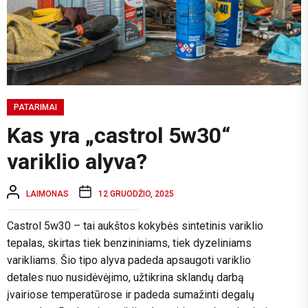
PATARIMAI
Kas yra „castrol 5w30“
variklio alyva?
LAIMONAS
12 GRUODŽIO, 2025
Castrol 5w30 – tai aukštos kokybės sintetinis variklio
tepalas, skirtas tiek benzininiams, tiek dyzeliniams
varikliams. Šio tipo alyva padeda apsaugoti variklio
detales nuo nusidėvėjimo, užtikrina sklandų darbą
įvairiose temperatūrose ir padeda sumažinti degalų