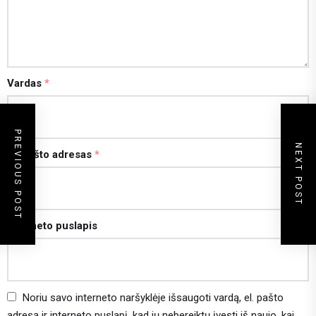
Vardas
*
PREVIOUS POST
NEXT POST
El. pašto adresas
*
Interneto puslapis
Noriu savo interneto naršyklėje išsaugoti vardą, el. pašto
adresą ir interneto puslapį, kad jų nebereiktų įvesti iš naujo, kai