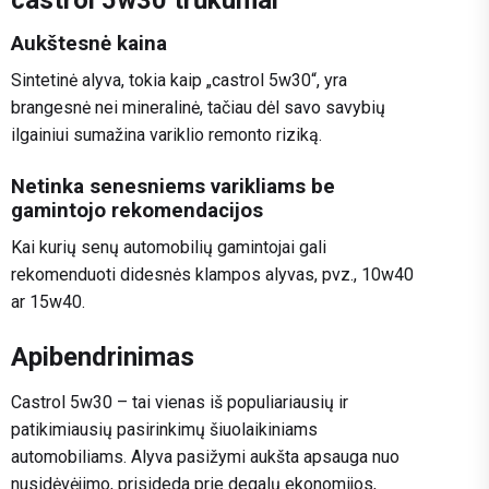
castrol 5w30 trūkumai
Aukštesnė kaina
Sintetinė alyva, tokia kaip „castrol 5w30“, yra
brangesnė nei mineralinė, tačiau dėl savo savybių
ilgainiui sumažina variklio remonto riziką.
Netinka senesniems varikliams be
gamintojo rekomendacijos
Kai kurių senų automobilių gamintojai gali
rekomenduoti didesnės klampos alyvas, pvz., 10w40
ar 15w40.
Apibendrinimas
Castrol 5w30 – tai vienas iš populiariausių ir
patikimiausių pasirinkimų šiuolaikiniams
automobiliams. Alyva pasižymi aukšta apsauga nuo
nusidėvėjimo, prisideda prie degalų ekonomijos,