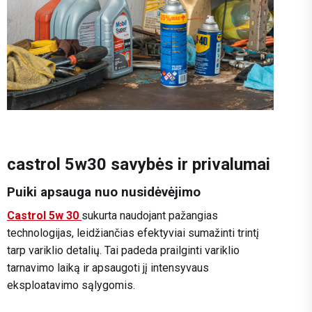
castrol 5w30 savybės ir privalumai
Puiki apsauga nuo nusidėvėjimo
Castrol 5w 30
sukurta naudojant pažangias
technologijas, leidžiančias efektyviai sumažinti trintį
tarp variklio detalių. Tai padeda prailginti variklio
tarnavimo laiką ir apsaugoti jį intensyvaus
eksploatavimo sąlygomis.