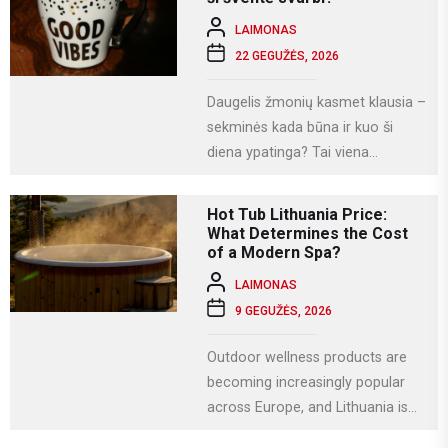
LAIMONAS
22 GEGUŽĖS, 2026
Daugelis žmonių kasmet klausia –
sekminės kada būna ir kuo ši
diena ypatinga? Tai viena
svarbiausių krikščioniškų švenčių,
kuri Lietuvoje...
Hot Tub Lithuania Price:
What Determines the Cost
of a Modern Spa?
LAIMONAS
9 GEGUŽĖS, 2026
Outdoor wellness products are
becoming increasingly popular
across Europe, and Lithuania is
no exception. More homeowners