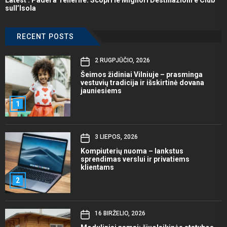
Latest :
Padel a Tenerife: Scopri le Migliori Destinazioni e Club
sull’Isola
RECENT POSTS
2 RUGPJŪČIO, 2026
Šeimos židiniai Vilniuje – prasminga
vestuvių tradicija ir išskirtinė dovana
jauniesiems
1
3 LIEPOS, 2026
Kompiuterių nuoma – lankstus
sprendimas verslui ir privatiems
klientams
2
16 BIRŽELIO, 2026