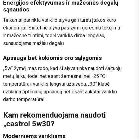
Energijos efektyvumas ir mažesnės degalų
sąnaudos
Tinkamai parinkta variklio alyva gali turėti įtakos kuro
ekonomijai. Sintetinė alyva pasižymi geresniu tekėjimu
ir mažesne trintimi, todėl variklis dirba lengviau,
sunaudojama mažiau degalų.
Apsauga bet kokiomis oro sąlygomis
„5w“ žymėjimas rodo, kad ši alyva tinka naudoti šaltuoju
metų laiku, todėl net esant žemesnei nei -25 °C
temperatūrai, variklis lengvai užsiveda. „30“ klasė
užtikrina optimalią apsaugą net esant aukštai variklio
darbo temperatūrai.
Kam rekomenduojama naudoti
„castrol 5w30?
Moderniems varikliams