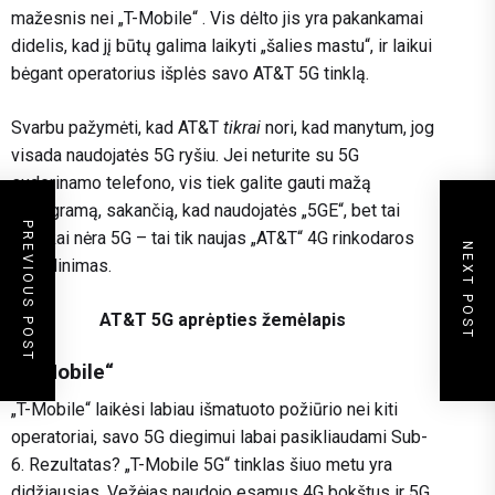
mažesnis nei „T-Mobile“ . Vis dėlto jis yra pakankamai
didelis, kad jį būtų galima laikyti „šalies mastu“, ir laikui
bėgant operatorius išplės savo AT&T 5G tinklą.
Svarbu pažymėti, kad AT&T
tikrai
nori, kad manytum, jog
visada naudojatės 5G ryšiu. Jei neturite su 5G
suderinamo telefono, vis tiek galite gauti mažą
piktogramą, sakančią, kad naudojatės „5GE“, bet tai
PREVIOUS POST
visiškai nėra 5G – tai tik naujas „AT&T“ 4G rinkodaros
NEXT POST
pavadinimas.
AT&T 5G aprėpties žemėlapis
„T-Mobile“
„T-Mobile“ laikėsi labiau išmatuoto požiūrio nei kiti
operatoriai, savo 5G diegimui labai pasikliaudami Sub-
6. Rezultatas? „T-Mobile 5G“ tinklas šiuo metu yra
didžiausias. Vežėjas naudojo esamus 4G bokštus ir 5G