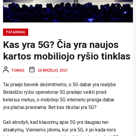
PATARIMAI
Kas yra 5G? Čia yra naujos
kartos mobiliojo ryšio tinklas
TOMAS
24 BIRŽELIO, 2021
Tai praėjo beveik dešimtmetis, o 5G dabar yra realybė.
Belaidžio ryšio operatoriai 5G pradėjo veikti prieš
kelerius metus, o mobilioji 5G interneto prieiga dabar
yra plačiai prieinama. Bet kas tiksliai yra 5G?
Gali atrodyti, kad klausimų apie 5G yra daugiau nei
atsakymų. Vieniems įdomu, kur yra 5G, ir jei kada nors