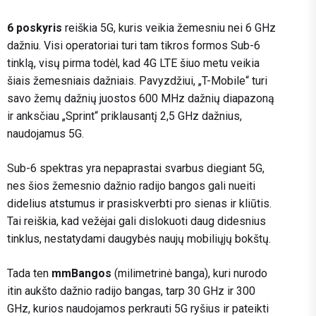
6 poskyris
reiškia 5G, kuris veikia žemesniu nei 6 GHz
dažniu. Visi operatoriai turi tam tikros formos Sub-6
tinklą, visų pirma todėl, kad 4G LTE šiuo metu veikia
šiais žemesniais dažniais. Pavyzdžiui, „T-Mobile“ turi
savo žemų dažnių juostos 600 MHz dažnių diapazoną
ir anksčiau „Sprint“ priklausantį 2,5 GHz dažnius,
naudojamus 5G.
Sub-6 spektras yra nepaprastai svarbus diegiant 5G,
nes šios žemesnio dažnio radijo bangos gali nueiti
didelius atstumus ir prasiskverbti pro sienas ir kliūtis.
Tai reiškia, kad vežėjai gali dislokuoti daug didesnius
tinklus, nestatydami daugybės naujų mobiliųjų bokštų.
Tada ten
mmBangos
(milimetrinė banga), kuri nurodo
itin aukšto dažnio radijo bangas, tarp 30 GHz ir 300
GHz, kurios naudojamos perkrauti 5G ryšius ir pateikti