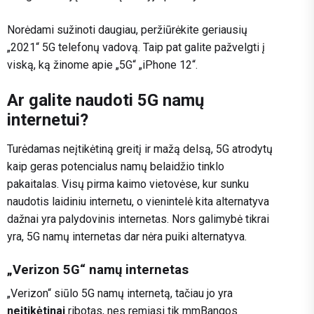
Norėdami sužinoti daugiau, peržiūrėkite geriausių
„2021“ 5G telefonų vadovą. Taip pat galite pažvelgti į
viską, ką žinome apie „5G“ „iPhone 12“.
Ar galite naudoti 5G namų
internetui?
Turėdamas neįtikėtiną greitį ir mažą delsą, 5G atrodytų
kaip geras potencialus namų belaidžio tinklo
pakaitalas. Visų pirma kaimo vietovėse, kur sunku
naudotis laidiniu internetu, o vienintelė kita alternatyva
dažnai yra palydovinis internetas. Nors galimybė tikrai
yra, 5G namų internetas dar nėra puiki alternatyva.
„Verizon 5G“ namų internetas
„Verizon“ siūlo 5G namų internetą, tačiau jo yra
neįtikėtinai
ribotas, nes remiasi tik mmBangos