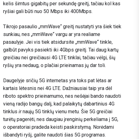
kelis šimtus gigabitų per sekundę greitį, tačiau kol kas
ryšiai gali būti nuo 50 Mbps iki 400Mbps.
Tikrojo pasaulio „mmWave“ greitį nustatyti yra šiek tiek
sunkiau, nes „mmWave“ vargu ar yra realiame
pasaulyje. Jei vis tiek atsidursite „mmWave“ tinkle,
galbūt pavyks pasiekti iki 4Gbps greitį. Tai daug kartų
greičiau nei greičiausi 4G LTE tinklai, tačiau vėlgi, šių
ryšių yra nedaug, o plačiai prieinamas jų dar toli.
Daugelyje sričių 5G internetas yra toks pat lėtas ar
kartais lėtesnis nei 4G LTE. Dažniausiai taip yra dėl
riboto spektro prieinamumo, nes nešėjai bando naudoti
vieną radijo bangų dalį, kad palaikytų dabartinius 4G
tinklus
ir
naujų 5G tinklų vienu metu. Šie 5G greičiai
turėtų pagerėti, nes daugiau įrenginių perkeliama į 5G,
o operatoriai pradeda keisti paskirstymą. Norėdami
išbandyti ryšį, galite naudoti šias 5G programas.