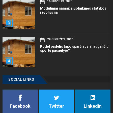
16 BIRŽELIO, 2026
Moduliniai namai: šiuolaikinės statybos
revoliucija
3
29 GEGUŽĖS, 2026
Kodėl padelis tapo sparčiausiai augančiu
sportu pasaulyje?
4
SOCIAL LINKS
Facebook
Twitter
LinkedIn