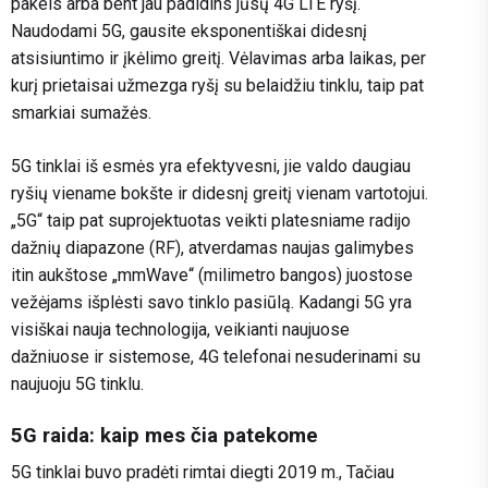
pakeis arba bent jau padidins jūsų 4G LTE ryšį.
Naudodami 5G, gausite eksponentiškai didesnį
atsisiuntimo ir įkėlimo greitį. Vėlavimas arba laikas, per
kurį prietaisai užmezga ryšį su belaidžiu tinklu, taip pat
smarkiai sumažės.
5G tinklai iš esmės yra efektyvesni, jie valdo daugiau
ryšių viename bokšte ir didesnį greitį vienam vartotojui.
„5G“ taip pat suprojektuotas veikti platesniame radijo
dažnių diapazone (RF), atverdamas naujas galimybes
itin aukštose „mmWave“ (milimetro bangos) juostose
vežėjams išplėsti savo tinklo pasiūlą. Kadangi 5G yra
visiškai nauja technologija, veikianti naujuose
dažniuose ir sistemose, 4G telefonai nesuderinami su
naujuoju 5G tinklu.
5G raida: kaip mes čia patekome
5G tinklai buvo pradėti rimtai diegti 2019 m., Tačiau