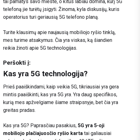
tai pamatys savo mieste, o kitus labiau domina, kurį 5G
telefoną jie turėtų įsigyti. Žinoma, kyla diskusijų, kuris
operatorius turi geriausią 5G telefono planą.
Turite klausimų apie naujausią mobiliojo ryšio tinklą,
mes turime atsakymus. Čia yra viskas, ką šiandien
reikia žinoti apie 5G technologijas.
Peršokti į:
Kas yra 5G technologija?
Prieš paaiškindami, kaip veikia 5G, tikriausiai yra gera
mintis paaiškinti, kas yra 5G
yra
. Yra daug specifikos,
kurią mes apžvelgiame šiame straipsnyje, bet čia yra
greitas pradas.
Kas yra 5G? Paprasčiau pasakius,
5G yra 5-oji
mobiliojo plačiajuosčio ryšio karta
tai galiausiai