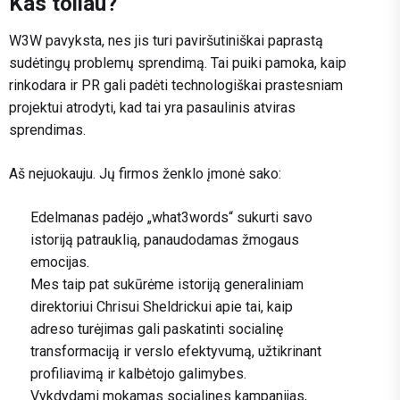
Kas toliau?
W3W pavyksta, nes jis turi paviršutiniškai paprastą
sudėtingų problemų sprendimą. Tai puiki pamoka, kaip
rinkodara ir PR gali padėti technologiškai prastesniam
projektui atrodyti, kad tai yra pasaulinis atviras
sprendimas.
Aš nejuokauju. Jų firmos ženklo įmonė sako:
Edelmanas padėjo „what3words“ sukurti savo
istoriją patrauklią, panaudodamas žmogaus
emocijas.
Mes taip pat sukūrėme istoriją generaliniam
direktoriui Chrisui Sheldrickui apie tai, kaip
adreso turėjimas gali paskatinti socialinę
transformaciją ir verslo efektyvumą, užtikrinant
profiliavimą ir kalbėtojo galimybes.
Vykdydami mokamas socialines kampanijas,