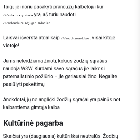
Taigi, jei noriu pasakyti prancūzų kalbėtojui kur
yra, aš turiu naudoti
///mile.crazy.shade
///embouchure.adjuger.saladier
Laisvai išversta atgal kaip
visai kitoje
///mouth.award.bowl
vietoje!
Jums neleidžiama žinoti, kokius žodžių sąrašus
naudoja W3W. Kurdami savo sąrašus jie laikosi
paternalistinio požiūrio – jie geriausiai žino. Negalite
pasiūlyti pakeitimų.
Anekdotai, jų ne angliški žodžių sąrašai yra painūs net
kalbantiems gimtąja kalba.
Kultūrinė pagarba
Skaičiai yra (daugiausia) kultūriškai neutralūs. Žodžių