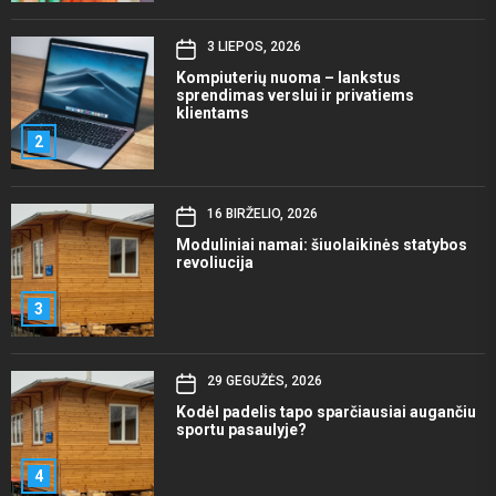
3 LIEPOS, 2026
Kompiuterių nuoma – lankstus
sprendimas verslui ir privatiems
klientams
2
16 BIRŽELIO, 2026
Moduliniai namai: šiuolaikinės statybos
revoliucija
3
29 GEGUŽĖS, 2026
Kodėl padelis tapo sparčiausiai augančiu
sportu pasaulyje?
4