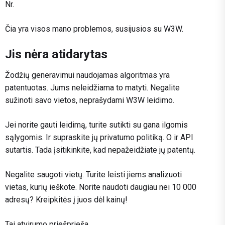
Nr.
Čia yra visos mano problemos, susijusios su W3W.
Jis nėra atidarytas
Žodžių generavimui naudojamas algoritmas yra
patentuotas. Jums neleidžiama to matyti. Negalite
sužinoti savo vietos, neprašydami W3W leidimo.
Jei norite gauti leidimą, turite sutikti su gana ilgomis
sąlygomis. Ir supraskite jų privatumo politiką. O ir API
sutartis. Tada įsitikinkite, kad nepažeidžiate jų patentų.
Negalite saugoti vietų. Turite leisti jiems analizuoti
vietas, kurių ieškote. Norite naudoti daugiau nei 10 000
adresų? Kreipkitės į juos dėl kainų!
Tai atvirumo priešprieša.