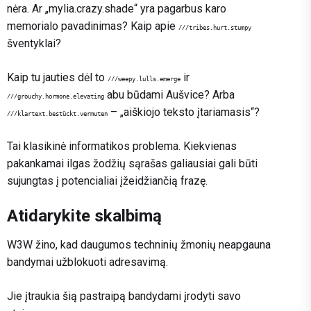
nėra. Ar „mylia.crazy.shade“ yra pagarbus karo
memorialo pavadinimas? Kaip apie
///tribes.hurt.stumpy
šventyklai?
Kaip tu jauties dėl to
ir
///weepy.lulls.emerge
abu būdami Aušvice? Arba
///grouchy.hormone.elevating
– „aiškiojo teksto įtariamasis“?
///klartext.bestückt.vermuten
Tai klasikinė informatikos problema. Kiekvienas
pakankamai ilgas žodžių sąrašas galiausiai gali būti
sujungtas į potencialiai įžeidžiančią frazę.
Atidarykite skalbimą
W3W žino, kad daugumos techninių žmonių neapgauna
bandymai užblokuoti adresavimą.
Jie įtraukia šią pastraipą bandydami įrodyti savo