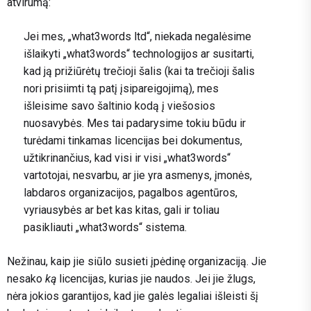
atvirumą:
Jei mes, „what3words ltd“, niekada negalėsime
išlaikyti „what3words“ technologijos ar susitarti,
kad ją prižiūrėtų trečioji šalis (kai ta trečioji šalis
nori prisiimti tą patį įsipareigojimą), mes
išleisime savo šaltinio kodą į viešosios
nuosavybės. Mes tai padarysime tokiu būdu ir
turėdami tinkamas licencijas bei dokumentus,
užtikrinančius, kad visi ir visi „what3words“
vartotojai, nesvarbu, ar jie yra asmenys, įmonės,
labdaros organizacijos, pagalbos agentūros,
vyriausybės ar bet kas kitas, gali ir toliau
pasikliauti „what3words“ sistema.
Nežinau, kaip jie siūlo susieti įpėdinę organizaciją. Jie
nesako
ką
licencijas, kurias jie naudos. Jei jie žlugs,
nėra jokios garantijos, kad jie galės legaliai išleisti šį