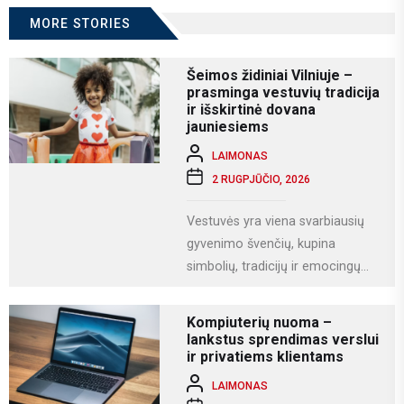
MORE STORIES
Šeimos židiniai Vilniuje –
prasminga vestuvių tradicija
ir išskirtinė dovana
jauniesiems
LAIMONAS
2 RUGPJŪČIO, 2026
Vestuvės yra viena svarbiausių
gyvenimo švenčių, kupina
simbolių, tradicijų ir emocingų
akimirkų. Viena iš gražiausių ir
labiausiai vertinamų lietuviškų
Kompiuterių nuoma –
vestuvių...
lankstus sprendimas verslui
ir privatiems klientams
LAIMONAS