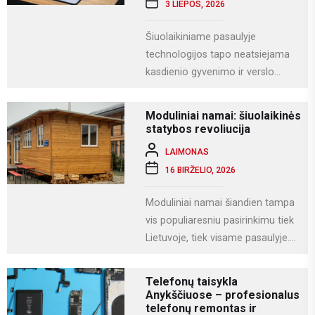
3 LIEPOS, 2026
Šiuolaikiniame pasaulyje
technologijos tapo neatsiejama
kasdienio gyvenimo ir verslo
dalimi. Kompiuteriai naudojami
darbui, mokslams, kūrybai,
Moduliniai namai: šiuolaikinės
komunikacijai ir įvairioms
statybos revoliucija
specializuotoms užduotims...
LAIMONAS
16 BIRŽELIO, 2026
Moduliniai namai šiandien tampa
vis populiaresniu pasirinkimu tiek
Lietuvoje, tiek visame pasaulyje.
Tai modernus statybos būdas, kai
namas gaminamas ne...
Telefonų taisykla
Anykščiuose – profesionalus
telefonų remontas ir