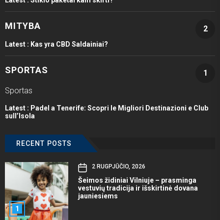
Latest :
Stiklo paketai kam skirti?
MITYBA
2
Latest :
Kas yra CBD Saldainiai?
SPORTAS
1
Sportas
Latest :
Padel a Tenerife: Scopri le Migliori Destinazioni e Club
sull’Isola
RECENT POSTS
2 RUGPJŪČIO, 2026
Šeimos židiniai Vilniuje – prasminga
vestuvių tradicija ir išskirtinė dovana
jauniesiems
1