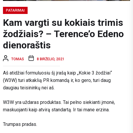
PATARIMAI
Kam vargti su kokiais trimis
žodžiais? – Terence’o Edeno
dienoraštis
TOMAS
8 BIRŽELIO, 2021
Aš atidžiai formuluosiu šį įrašą kaip „Kokie 3 žodžiai“
(W3W) turi atkaklią PR komandą ir, ko gero, turi daug
daugiau teisininkų nei aš.
W3W yra uždaras produktas. Tai pelno siekianti įmonė,
maskuojanti kaip atvirą standartą. Ir tai mane erzina.
Trumpas pradas.