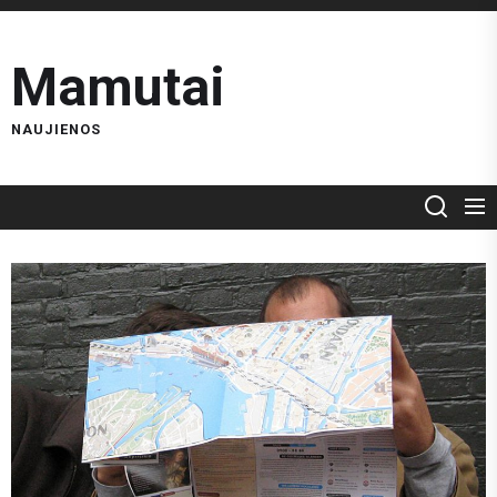
Skip
to
Mamutai
the
content
NAUJIENOS