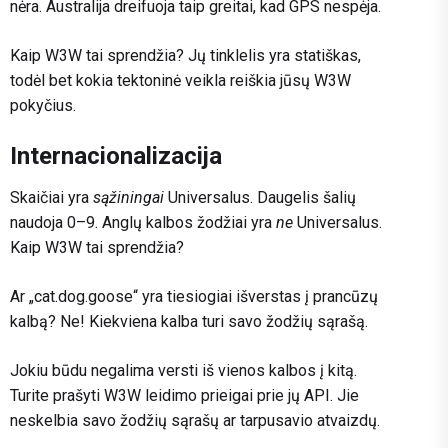
nėra. Australija dreifuoja taip greitai, kad GPS nespėja.
Kaip W3W tai sprendžia? Jų tinklelis yra statiškas,
todėl bet kokia tektoninė veikla reiškia jūsų W3W
pokyčius.
Internacionalizacija
Skaičiai yra
sąžiningai
Universalus. Daugelis šalių
naudoja 0–9. Anglų kalbos žodžiai yra
ne
Universalus.
Kaip W3W tai sprendžia?
Ar „cat.dog.goose“ yra tiesiogiai išverstas į prancūzų
kalbą? Ne! Kiekviena kalba turi savo žodžių sąrašą.
Jokiu būdu negalima versti iš vienos kalbos į kitą.
Turite prašyti W3W leidimo prieigai prie jų API. Jie
neskelbia savo žodžių sąrašų ar tarpusavio atvaizdų.