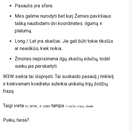
Pasaulis yra sfera.
Mes galime nurodyti bet kurį Žemės paviršiaus
tašką naudodami dvi koordinates: ilgumą ir
platumą.
Long / Lat yra skaičiai. Jie gali būti tokie tikslūs
ar neaiškūs, kiek reikia.
Žmonės neprisimena ilgų skaičių eilučių, todėl
sunku jas perskaityti.
W3W siekia tai išspręsti. Tai suskaido pasaulį į tinklelį
ir kiekvienam kvadratui suteikia unikalią trijų žodžių
frazę.
Taigi vieta
tampa
51.50799,-0.12803
///mile.crazy.shade
Puiku, tiesa?