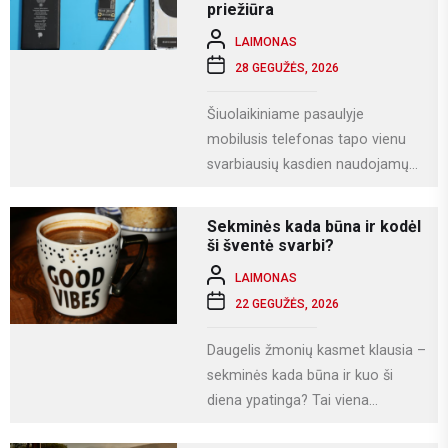
priežiūra
LAIMONAS
28 GEGUŽĖS, 2026
Šiuolaikiniame pasaulyje
mobilusis telefonas tapo vienu
svarbiausių kasdien naudojamų
įrenginių. Juo ne tik bendraujame,
bet ir dirbame, fotografuojame,
Sekminės kada būna ir kodėl
naudojamės socialiniais...
ši šventė svarbi?
LAIMONAS
22 GEGUŽĖS, 2026
Daugelis žmonių kasmet klausia –
sekminės kada būna ir kuo ši
diena ypatinga? Tai viena
svarbiausių krikščioniškų švenčių,