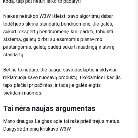
kodą, taip pat neturi laiko to padaryti.
Niekas netrukdo W3W išleisti savo algoritmų dabar,
todėl juos tikrina standartų bendruomenė. Jie galėtų
sukurti ekspertų bendruomenę, kuri padėtų tobulinti
sistemą, galėtų dirbti su esamomis planavimo
pastangomis, galėtų padėti sukurti naudingą ir atvirą
standartą.
Bet jie to nedaro. Jie saugo savo paslaptis ir aktyviai
reklamuoja savo nuosavą produktą, tikėdamiesi, kad jis
taps plačiai pripažintas, ir tada jie galės elgtis
siekdami nuomos.
Tai nėra naujas argumentas
Mano draugas Leighas apie tai rašė prieš trejus metus.
Daugybė žmonių kritikavo W3W.