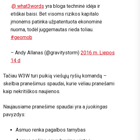
.
@ what3words
yra bloga techninė idėja ir
etiškai baisi. Bet visoms rizikos kapitalo
įmonėms patinka užpatentuota ekonominė
nuoma, todėl juggernautas rieda toliau.
#geomob
– Andy Allanas (@gravitystorm)
2016 m. Liepos
14 d
Tačiau W3W turi puikią viešųjų ryšių komandą –
skelbia pranešimus spaudai, kurie vėliau pranešami
kaip nekritiškos naujienos.
Naujausiame pranešime spaudai yra a
juokingas
pavyzdys:
Asmuo renka pagalbos tarnybas