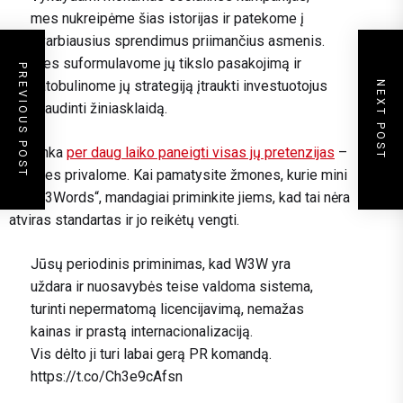
mes nukreipėme šias istorijas ir patekome į
svarbiausius sprendimus priimančius asmenis.
Mes suformulavome jų tikslo pasakojimą ir
PREVIOUS POST
patobulinome jų strategiją įtraukti investuotojus
NEXT POST
ir jaudinti žiniasklaidą.
Užtrunka
per daug laiko paneigti visas jų pretenzijas
–
bet mes privalome. Kai pamatysite žmones, kurie mini
„What3Words“, mandagiai priminkite jiems, kad tai nėra
atviras standartas ir jo reikėtų vengti.
Jūsų periodinis priminimas, kad W3W yra
uždara ir nuosavybės teise valdoma sistema,
turinti nepermatomą licencijavimą, nemažas
kainas ir prastą internacionalizaciją.
Vis dėlto ji turi labai gerą PR komandą.
https://t.co/Ch3e9cAfsn