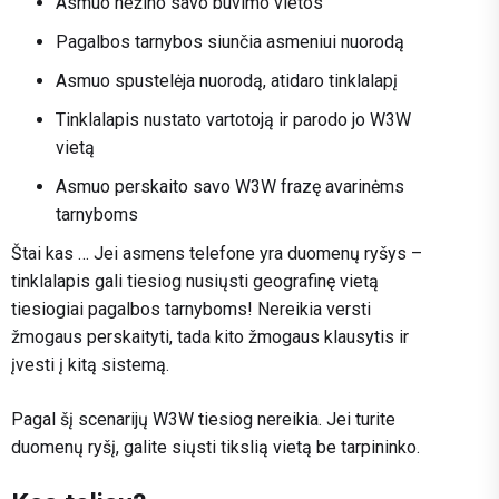
Asmuo nežino savo buvimo vietos
Pagalbos tarnybos siunčia asmeniui nuorodą
Asmuo spustelėja nuorodą, atidaro tinklalapį
Tinklalapis nustato vartotoją ir parodo jo W3W
vietą
Asmuo perskaito savo W3W frazę avarinėms
tarnyboms
Štai kas … Jei asmens telefone yra duomenų ryšys –
tinklalapis gali tiesiog nusiųsti geografinę vietą
tiesiogiai pagalbos tarnyboms! Nereikia versti
žmogaus perskaityti, tada kito žmogaus klausytis ir
įvesti į kitą sistemą.
Pagal šį scenarijų W3W tiesiog nereikia. Jei turite
duomenų ryšį, galite siųsti tikslią vietą be tarpininko.