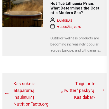
kuri Lietuvoje...
Hot Tub Lithuania Price:
What Determines the Cost
of a Modern Spa?
LAIMONAS
9 GEGUŽĖS, 2026
Outdoor wellness products are
becoming increasingly popular
across Europe, and Lithuania is
no exception. More homeowners
are investing in relaxation...
Navigacija
Kas sukelia
Taigi turite
tarp
atsparumą
„Twitter“ paskyrą.
Ne
Previous
insulinui? |
Kas dabar?
įrašų
po
post:
NutritionFacts.org