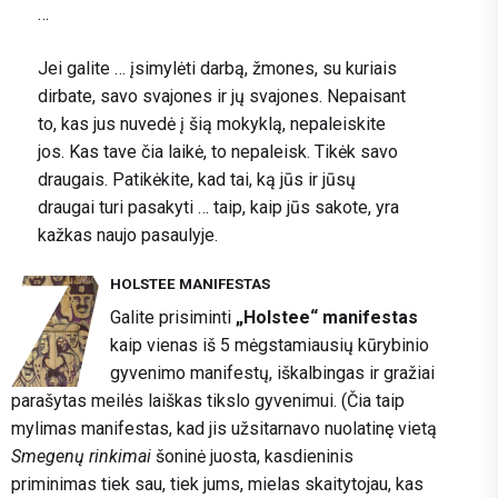
…
Jei galite … įsimylėti darbą, žmones, su kuriais
dirbate, savo svajones ir jų svajones. Nepaisant
to, kas jus nuvedė į šią mokyklą, nepaleiskite
jos. Kas tave čia laikė, to nepaleisk. Tikėk savo
draugais. Patikėkite, kad tai, ką jūs ir jūsų
draugai turi pasakyti … taip, kaip jūs sakote, yra
kažkas naujo pasaulyje.
HOLSTEE MANIFESTAS
Galite prisiminti
„Holstee“ manifestas
kaip vienas iš 5 mėgstamiausių kūrybinio
gyvenimo manifestų, iškalbingas ir gražiai
parašytas meilės laiškas tikslo gyvenimui. (Čia taip
mylimas manifestas, kad jis užsitarnavo nuolatinę vietą
Smegenų rinkimai
šoninė juosta, kasdieninis
priminimas tiek sau, tiek jums, mielas skaitytojau, kas