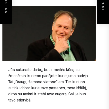
PREVIOUS POST
NEXT POST
Jūs sukursite darbų, bet ir meilės kūną su
žmonėmis, kuriems padėjote, kurie jums padėjo.
Tai „Draugų žemose vietose“ era. Tie, kuriuos
sutinki dabar, kurie tave pastebės, meta iššūkį,
dirba su tavimi ir stebi tavo nugarą. Gal jie bus
tavo stiprybė.