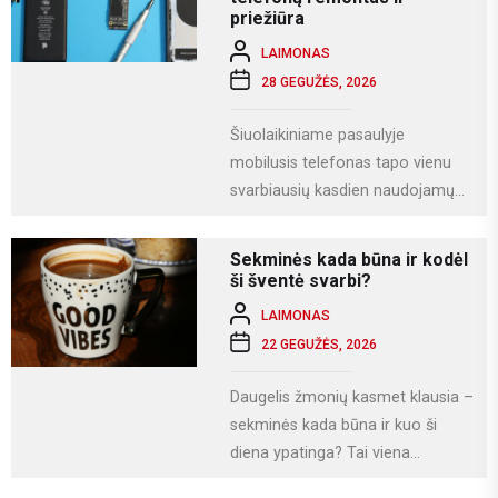
priežiūra
LAIMONAS
28 GEGUŽĖS, 2026
Šiuolaikiniame pasaulyje
mobilusis telefonas tapo vienu
svarbiausių kasdien naudojamų
įrenginių. Juo ne tik bendraujame,
bet ir dirbame, fotografuojame,
Sekminės kada būna ir kodėl
naudojamės socialiniais...
ši šventė svarbi?
LAIMONAS
22 GEGUŽĖS, 2026
Daugelis žmonių kasmet klausia –
sekminės kada būna ir kuo ši
diena ypatinga? Tai viena
svarbiausių krikščioniškų švenčių,