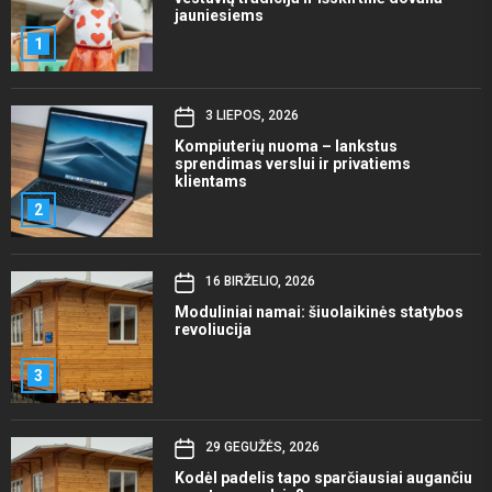
jauniesiems
1
3 LIEPOS, 2026
Kompiuterių nuoma – lankstus
sprendimas verslui ir privatiems
klientams
2
16 BIRŽELIO, 2026
Moduliniai namai: šiuolaikinės statybos
revoliucija
3
29 GEGUŽĖS, 2026
Kodėl padelis tapo sparčiausiai augančiu