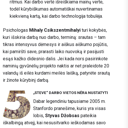
ritmus. Kai darbo vertė išreiškiama mainų verte,
todėl kūrybiškumas automatiškai nuvertinamas
kiekvieną kartą, kai darbo technologija tobulėja.
Psichologas
Mihaly Csikszentmihalyi
turi kokybės,
kuri išskiria darbą nuo darbo, terminą: srautas – tam
tikras intensyvus dėmesys ir aiškus aiškumo pojūtis,
kai pamiršti save, prarasti laiko nuovoką ir pasijusti
esąs kažko didesnio dalis. Jei kada nors pasirinkote
naminių gyvūnėlių projekto naktis ar net praleidote 20
valandų iš eilės kurdami meilės laišką, patyrėte srautą
ir žinote kūrybinį darbą.
„STEVE“ DARBO VIETOS NĖRA NUSTATYTI
Dabar legendiniu tapusiame 2005 m.
Stanfordo pranešime, kuris yra visas
lobis,
Styvas Džobsas
pateikia
iškalbingą atvejį, kai nesusitvarko ieškodamas savo