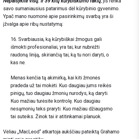
Nepaisykite visų: ir 39 kitų kūrybiškumo raktų
, jis renka
savo sumaniausius patarimus dėl kūrybinio gyvenimo.
Ypač mano nuomonė apie pasirinkimų svarbą yra ši
įžvalga apie ribų nustatymą:
16. Svarbiausia, ką kūrybiškai žmogus gali
išmokti profesionaliai, yra tai, kur nubrėžti
raudoną liniją, skiriančią tai, ką tu nori daryti, o
kas ne.
Menas kenčia tą akimirką, kai kiti žmonės
pradeda už tai mokėti. Kuo daugiau jums reikės
pinigų, tuo daugiau žmonių nurodys, ką daryti.
Kuo mažiau turėsite kontrolę. Kuo daugiau
nesąmonių teks praryti. Kuo mažiau džiaugsmo
tai suteiks. Žinok tai ir atitinkamai planuok.
Vėliau „MacLeod“ atkartoja aukščiau pateiktą Grahamo