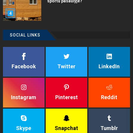
sportu pasaulyje?
4
SOCIAL LINKS
Facebook
Twitter
LinkedIn
Instagram
Pinterest
Reddit
Skype
Snapchat
Tumblr