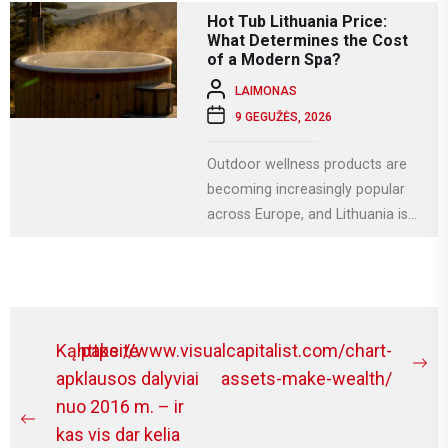
kuri Lietuvoje...
Hot Tub Lithuania Price:
What Determines the Cost
of a Modern Spa?
LAIMONAS
9 GEGUŽĖS, 2026
Outdoor wellness products are
becoming increasingly popular
across Europe, and Lithuania is
no exception. More homeowners
are investing in relaxation...
Navigacija
Ką pakeitė
https://www.visualcapitalist.com/chart-
Ne
tarp
apklausos dalyviai
assets-make-wealth/
po
nuo 2016 m. – ir
įrašų
Previous
kas vis dar kelia