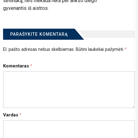
seilinuką, nes niekada nėra per anksti diegti
gyvenantis iš aistros.
PARAŠYKITE KOMENTARĄ
El. pašto adresas nebus skelbiamas.
Būtini laukeliai pažymėti
*
Komentaras
*
Vardas
*