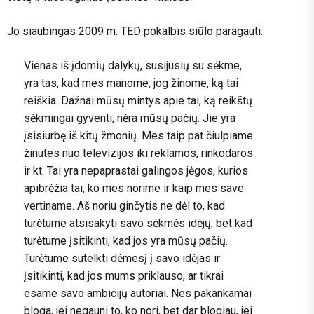
Jo siaubingas 2009 m. TED pokalbis siūlo paragauti:
Vienas iš įdomių dalykų, susijusių su sėkme,
yra tas, kad mes manome, jog žinome, ką tai
reiškia. Dažnai mūsų mintys apie tai, ką reikštų
sėkmingai gyventi, nėra mūsų pačių. Jie yra
įsisiurbę iš kitų žmonių. Mes taip pat čiulpiame
žinutes nuo televizijos iki reklamos, rinkodaros
ir kt. Tai yra nepaprastai galingos jėgos, kurios
apibrėžia tai, ko mes norime ir kaip mes save
vertiname. Aš noriu ginčytis ne dėl to, kad
turėtume atsisakyti savo sėkmės idėjų, bet kad
turėtume įsitikinti, kad jos yra mūsų pačių.
Turėtume sutelkti dėmesį į savo idėjas ir
įsitikinti, kad jos mums priklauso, ar tikrai
esame savo ambicijų autoriai. Nes pakankamai
bloga, jei negauni to, ko nori, bet dar blogiau, jei