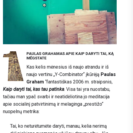
PAULAS GRAHAMAS APIE KAIP DARYTI TAI, KĄ
MĖGSTATE
Kas kelis mėnesius iš naujo atrandu ir iš
naujo vertinu „Y-Combinator“ įkūrėją
Paulas
Graham ‘
fantastiškas 2006 m. straipsnis,
Kaip daryti tai, kas tau patinka
. Visa tai yra nuostabu,
tačiau man ypač svarbi ir neatidėliotina jo meditacija
apie socialinį patvirtinimą ir melaginga „prestižo“
nuopelnų metrika:
Tai, ko neturėtumėte daryti, manau, kelia nerimą