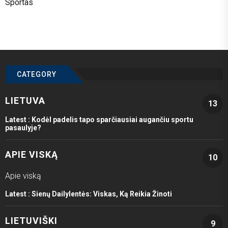
Sportas
CATEGORY
LIETUVA
13
Latest :
Kodėl padelis tapo sparčiausiai augančiu sportu
pasaulyje?
APIE VISKĄ
10
Apie viską
Latest :
Sienų Dailylentės: Viskas, Ką Reikia Žinoti
LIETUVIŠKI
9