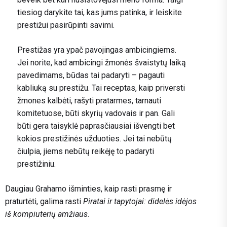
tiesiog darykite tai, kas jums patinka, ir leiskite
prestižui pasirūpinti savimi.
Prestižas yra ypač pavojingas ambicingiems.
Jei norite, kad ambicingi žmonės švaistytų laiką
pavedimams, būdas tai padaryti – pagauti
kabliuką su prestižu. Tai receptas, kaip priversti
žmones kalbėti, rašyti pratarmes, tarnauti
komitetuose, būti skyrių vadovais ir pan. Gali
būti gera taisyklė paprasčiausiai išvengti bet
kokios prestižinės užduoties. Jei tai nebūtų
čiulpia, jiems nebūtų reikėję to padaryti
prestižiniu.
Daugiau Grahamo išminties, kaip rasti prasmę ir
praturtėti, galima rasti
Piratai ir tapytojai: didelės idėjos
iš kompiuterių amžiaus
.