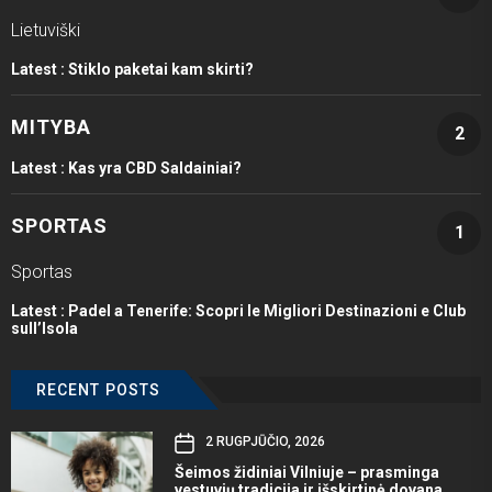
Lietuviški
Latest :
Stiklo paketai kam skirti?
MITYBA
2
Latest :
Kas yra CBD Saldainiai?
SPORTAS
1
Sportas
Latest :
Padel a Tenerife: Scopri le Migliori Destinazioni e Club
sull’Isola
RECENT POSTS
2 RUGPJŪČIO, 2026
Šeimos židiniai Vilniuje – prasminga
vestuvių tradicija ir išskirtinė dovana