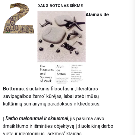
DAUG BOTONAS SĖKME
Alainas de
Bottonas
, šiuolaikinis filosofas ir „literatūros
savipagalbos žanro“ kūrėjas, labai stebi mūsų
kultūrinių sumanymų paradoksus ir kliedesius.
Į
Darbo malonumai ir skausmai
, jis pasiima savo
šmaikštumo ir išminties objektyvą į šiuolaikinę darbo
vietą ir ideologinius „sėkmės“ klaidas.