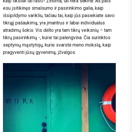
kaip tiksliai tai rasti? Žinoma, tai nėra sėkmė. Aš pats
esu įsitikinęs smalsumo ir pasirinkimo galia, kaip
išsipildymo varikliu, tačiau tai, kaip jūs pasiekiate savo
tikrąjį pašaukimą, yra įmantrus ir labai individualus
atradimų šokis. Vis dėlto yra tam tikrų veiksnių – tam
tikrų pasirinkimų -, kurie tai palengvina. Čia surinktos
septynių mąstytojų, kurie svarstė meno mokslą, kaip
pragyventi jūsų gyvenimą, įžvalgos.