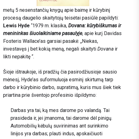
metų 5 nesenstančių knygų apie baimę ir kūrybinį
procesą daugelio skaitytojų teisėtai pasiūlė papildyti:
Lewis Hyde ‘
1979 m. klasika,
Dovana: kūrybiškumas ir
menininkas šiuolaikiniame pasaulyje
, apie kurį Davidas
Fosteris Wallace’as garsiai pasakė: „Niekas,
investavęs į bet kokią meną, negali skaityti
Dovana
ir
likti nepakitę “.
Šioje ištraukoje, iš pradžių čia pasirodžiusioje sausio
mėnesį, Hyde’as suformuluoja esminį skirtumą tarp
darbo ir kūrybinio darbo, supratimą, kuris mus šiek tiek
priartina prie šventojo profesinio išpildymo:
Darbas yra tai, ką mes darome po valandą. Tai
prasideda ir, jei įmanoma, tai darome dėl pinigų.
Automobilių kėbulų suvirinimas ant surinkimo
linijos yra darbas; plauti indus, apskaičiuoti