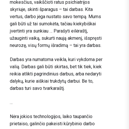
mokesčius, vaikščioti ratus psichiatrijos
skyriuje, skinti šparagus – tai darbas. Kita
vertus, darbo jėga nustato savo tempą. Mums
gali būti už tai sumokėta, tačiau kiekybiškai
įvertinti yra sunkiau … Parašyti eilėraštį,
užauginti vaiką, sukurti naują akmenį, išspręsti
neurozę, visų formų išradimą – tai yra darbas.
Darbas yra numatoma veikla, kuri vykdoma per
valią. Darbas gali būti skirtas, bet tik tiek, kiek
reikia atlikti pagrindinius darbus, arba nedaryti
dalykų, kurie aiškiai trukdytų darbui. Be to,
darbas turi savo tvarkaraštį.
…
Nėra jokios technologijos, laiko taupančio
prietaiso, galinčio pakeisti kūrybinio darbo