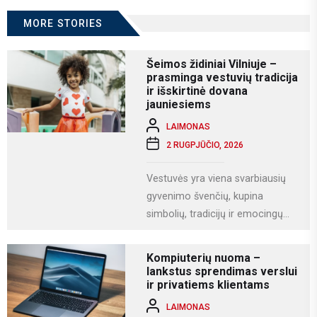
MORE STORIES
Šeimos židiniai Vilniuje –
prasminga vestuvių tradicija
ir išskirtinė dovana
jauniesiems
LAIMONAS
2 RUGPJŪČIO, 2026
Vestuvės yra viena svarbiausių
gyvenimo švenčių, kupina
simbolių, tradicijų ir emocingų
akimirkų. Viena iš gražiausių ir
labiausiai vertinamų lietuviškų
Kompiuterių nuoma –
vestuvių...
lankstus sprendimas verslui
ir privatiems klientams
LAIMONAS