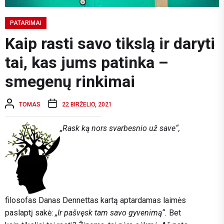
PATARIMAI
Kaip rasti savo tikslą ir daryti
tai, kas jums patinka –
smegenų rinkimai
TOMAS
22 BIRŽELIO, 2021
„Rask ką nors svarbesnio už save“,
filosofas Danas Dennettas kartą aptardamas laimės
paslaptį sakė:
„Ir pašvęsk tam savo gyvenimą“.
Bet