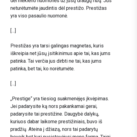
dėl niekieno nuomonės už jūsų draugų ribų. Jūs
neturėtumėte jaudintis dėl prestižo. Prestižas
yra viso pasaulio nuomonė.
[…]
Prestižas yra tarsi galingas magnetas, kuris
iškreipia net jūsų įsitikinimus apie tai, kas jums
patinka. Tai verčia jus dirbti ne tai, kas jums
patinka, bet tai, ko norėtumėte.
[…]
„Prestige“ yra tiesiog suakmenėjęs įkvėpimas.
Jei padarysite ką nors pakankamai gerai,
padarysite tai prestižine. Daugybė dalykų,
kuriuos dabar laikome prestižiniais, buvo iš
pradžių. Ateina į džiazą, nors tai padarytų
beveik bet kuri nusistovėjusi meno forma. Taigi