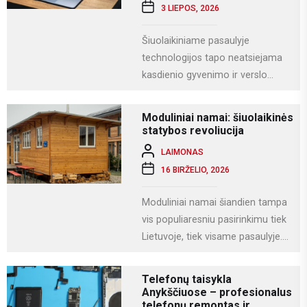
3 LIEPOS, 2026
Šiuolaikiniame pasaulyje
technologijos tapo neatsiejama
kasdienio gyvenimo ir verslo
dalimi. Kompiuteriai naudojami
darbui, mokslams, kūrybai,
Moduliniai namai: šiuolaikinės
komunikacijai ir įvairioms
statybos revoliucija
specializuotoms užduotims...
LAIMONAS
16 BIRŽELIO, 2026
Moduliniai namai šiandien tampa
vis populiaresniu pasirinkimu tiek
Lietuvoje, tiek visame pasaulyje.
Tai modernus statybos būdas, kai
namas gaminamas ne...
Telefonų taisykla
Anykščiuose – profesionalus
telefonų remontas ir