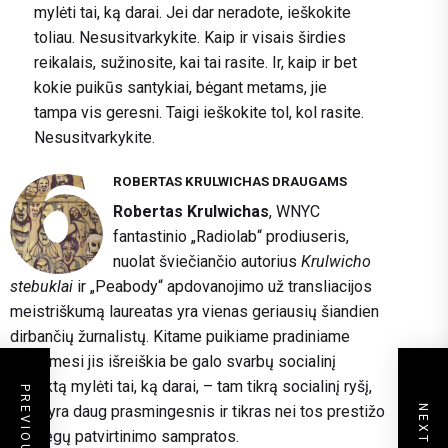
mylėti tai, ką darai. Jei dar neradote, ieškokite
toliau. Nesusitvarkykite. Kaip ir visais širdies
reikalais, sužinosite, kai tai rasite. Ir, kaip ir bet
kokie puikūs santykiai, bėgant metams, jie
tampa vis geresni. Taigi ieškokite tol, kol rasite.
Nesusitvarkykite.
ROBERTAS KRULWICHAS DRAUGAMS
Robertas Krulwichas
, WNYC
fantastinio „Radiolab“ prodiuseris,
nuolat šviečiančio autorius
Krulwicho
stebuklai
ir „Peabody“ apdovanojimo už transliacijos
meistriškumą laureatas yra vienas geriausių šiandien
dirbančių žurnalistų. Kitame puikiame pradiniame
kreipimesi jis išreiškia be galo svarbų socialinį
aspektą mylėti tai, ką darai, – tam tikrą socialinį ryšį,
kuris yra daug prasmingesnis ir tikras nei tos prestižo
ir kolegų patvirtinimo sampratos.