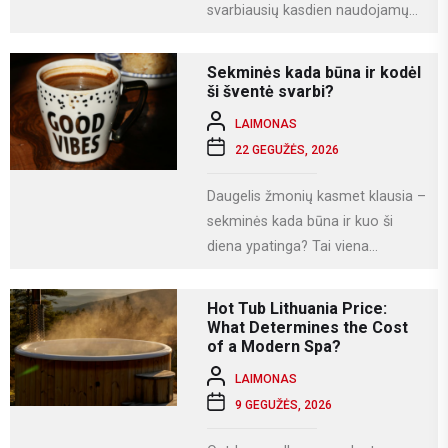
svarbiausių kasdien naudojamų
įrenginių. Juo ne tik bendraujame,
bet ir dirbame, fotografuojame,
Sekminės kada būna ir kodėl
naudojamės socialiniais...
ši šventė svarbi?
LAIMONAS
22 GEGUŽĖS, 2026
Daugelis žmonių kasmet klausia –
sekminės kada būna ir kuo ši
diena ypatinga? Tai viena
svarbiausių krikščioniškų švenčių,
kuri Lietuvoje...
Hot Tub Lithuania Price:
What Determines the Cost
of a Modern Spa?
LAIMONAS
9 GEGUŽĖS, 2026