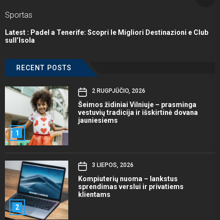
Sportas
Latest :
Padel a Tenerife: Scopri le Migliori Destinazioni e Club
sull’Isola
RECENT POSTS
2 RUGPJŪČIO, 2026
Šeimos židiniai Vilniuje – prasminga
vestuvių tradicija ir išskirtinė dovana
jauniesiems
1
3 LIEPOS, 2026
Kompiuterių nuoma – lankstus
sprendimas verslui ir privatiems
klientams
2