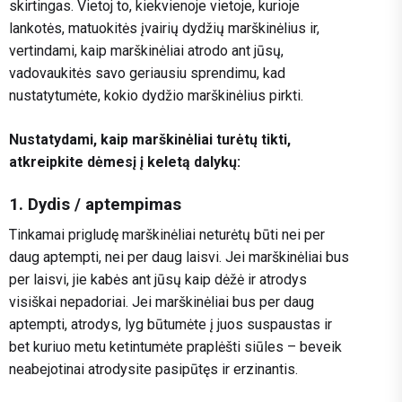
skirtingas. Vietoj to, kiekvienoje vietoje, kurioje
lankotės, matuokitės įvairių dydžių marškinėlius ir,
vertindami, kaip marškinėliai atrodo ant jūsų,
vadovaukitės savo geriausiu sprendimu, kad
nustatytumėte, kokio dydžio marškinėlius pirkti.
Nustatydami, kaip marškinėliai turėtų tikti,
atkreipkite dėmesį į keletą dalykų:
1. Dydis / aptempimas
Tinkamai prigludę marškinėliai neturėtų būti nei per
daug aptempti, nei per daug laisvi. Jei marškinėliai bus
per laisvi, jie kabės ant jūsų kaip dėžė ir atrodys
visiškai nepadoriai. Jei marškinėliai bus per daug
aptempti, atrodys, lyg būtumėte į juos suspaustas ir
bet kuriuo metu ketintumėte praplėšti siūles – beveik
neabejotinai atrodysite pasipūtęs ir erzinantis.