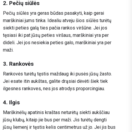
2. Pečių siūlės
Pečių siūlės yra geras būdas pasakyti, kaip gerai
marškiniai jums tinka. Idealiu atveju šios siūlės turėtų
siekti peties galą ties pačia rankos viršūne. Jei jos
tęsiasi iki pat jūsų peties viršaus, marškiniai yra per
dideli. Jei jos nesiekia peties galo, marškiniai yra per
maži.
3. Rankovės
Rankovės turėtų tęstis maždaug iki pusės jūsų žasto.
Jei esate itin aukštas, galite drąsiai dėvėti šiek tiek
ilgesnes rankoves, nes jos atrodys proporcingiau.
4. Ilgis
Marškinėlių apatinis kraštas neturėtų siekti aukščiau
jūsų klubų, kitaip jie bus per maži. Jis turėtų dengti
jūsų liemenį ir tęstis kelis centimetrus už jo. Jei jis bus