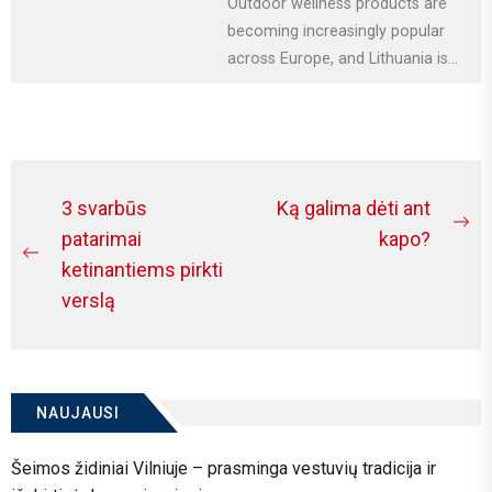
Outdoor wellness products are
becoming increasingly popular
across Europe, and Lithuania is
no exception. More homeowners
are investing in relaxation...
Navigacija
3 svarbūs
Ką galima dėti ant
Ne
tarp
patarimai
kapo?
Previous
po
ketinantiems pirkti
įrašų
post:
verslą
NAUJAUSI
Šeimos židiniai Vilniuje – prasminga vestuvių tradicija ir