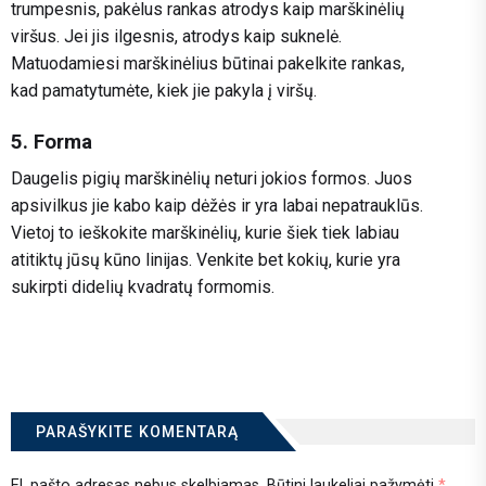
trumpesnis, pakėlus rankas atrodys kaip marškinėlių
viršus. Jei jis ilgesnis, atrodys kaip suknelė.
Matuodamiesi marškinėlius būtinai pakelkite rankas,
kad pamatytumėte, kiek jie pakyla į viršų.
5. Forma
Daugelis pigių marškinėlių neturi jokios formos. Juos
apsivilkus jie kabo kaip dėžės ir yra labai nepatrauklūs.
Vietoj to ieškokite marškinėlių, kurie šiek tiek labiau
atitiktų jūsų kūno linijas. Venkite bet kokių, kurie yra
sukirpti didelių kvadratų formomis.
PARAŠYKITE KOMENTARĄ
El. pašto adresas nebus skelbiamas.
Būtini laukeliai pažymėti
*