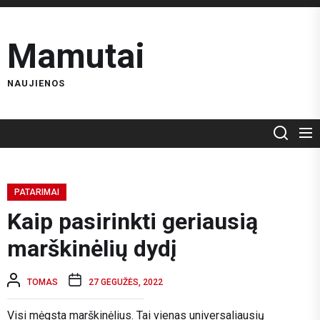
Skip
to
Mamutai
the
content
NAUJIENOS
PATARIMAI
Kaip pasirinkti geriausią
marškinėlių dydį
TOMAS
27 GEGUŽĖS, 2022
Visi mėgsta marškinėlius. Tai vienas universaliausių