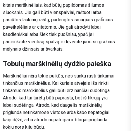
kitais marškinėliais, kad būtų papildomas šilumos
sluoksnis. Jie gali būti vienspalviai, raštuoti arba
pasiūtos laukinių raštų, padengtos smagiais grafiniais
paveikslėliais ar citatomis. Jie gali atrodyti labai
kasdieniškai arba šiek tiek puošniau, ypač jei
pasirinksite vientisą spalvą ir dėvėsite juos su gražiais
mėlynais džinsais ar švarkais.
Tobulų marškinėlių dydžio paieška
Marškinėliai nėra tokie puikūs, nes sunku rasti tinkamai
tinkančius marškinėlius. Kai kuriais atvejais išsirinkti
tinkamus marškinėlius gali būti erzinančiai sudėtinga.
Atrodo, kad tai turėtų būti paprasta, bet iš tikrųjų yra
labai sudėtinga. Atrodo, kad daugelis marškinėlių
priglunda netinkamose vietose arba kabo nepatogiai
kaip dėžė, arba atrodo nepatogiai ir blogai priglunda
kokiu nors kitu būdu.