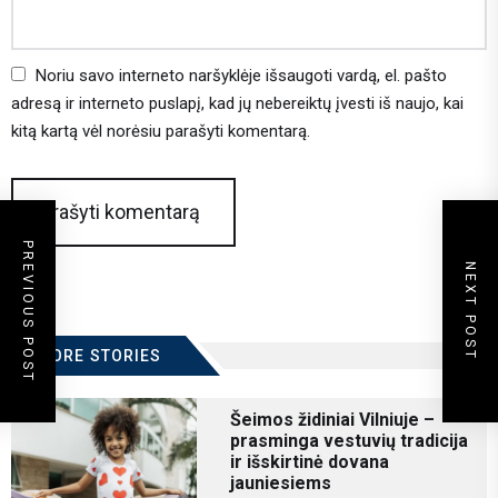
Noriu savo interneto naršyklėje išsaugoti vardą, el. pašto
adresą ir interneto puslapį, kad jų nebereiktų įvesti iš naujo, kai
kitą kartą vėl norėsiu parašyti komentarą.
PREVIOUS POST
NEXT POST
MORE STORIES
Šeimos židiniai Vilniuje –
prasminga vestuvių tradicija
ir išskirtinė dovana
jauniesiems