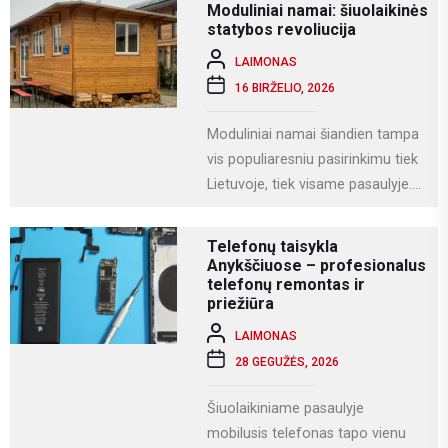
Moduliniai namai: šiuolaikinės
komunikacijai ir įvairioms
statybos revoliucija
specializuotoms užduotims...
LAIMONAS
16 BIRŽELIO, 2026
Moduliniai namai šiandien tampa
vis populiaresniu pasirinkimu tiek
Lietuvoje, tiek visame pasaulyje.
Tai modernus statybos būdas, kai
namas gaminamas ne...
Telefonų taisykla
Anykščiuose – profesionalus
telefonų remontas ir
priežiūra
LAIMONAS
28 GEGUŽĖS, 2026
Šiuolaikiniame pasaulyje
mobilusis telefonas tapo vienu