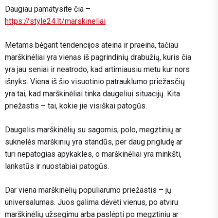
Daugiau pamatysite čia –
https://style24.lt/marskineliai
Metams bėgant tendencijos ateina ir praeina, tačiau
marškinėliai yra vienas iš pagrindinių drabužių, kuris čia
yra jau seniai ir neatrodo, kad artimiausiu metu kur nors
išnyks. Viena iš šio visuotinio patrauklumo priežasčių
yra tai, kad marškinėliai tinka daugeliui situacijų. Kita
priežastis – tai, kokie jie visiškai patogūs.
Daugelis marškinėlių su sagomis, polo, megztinių ar
suknelės marškinių yra standūs, per daug prigludę ar
turi nepatogias apykakles, o marškinėliai yra minkšti,
lankstūs ir nuostabiai patogūs.
Dar viena marškinėlių populiarumo priežastis – jų
universalumas. Juos galima dėvėti vienus, po atviru
marškinėlių užsegimu arba paslėpti po megztiniu ar