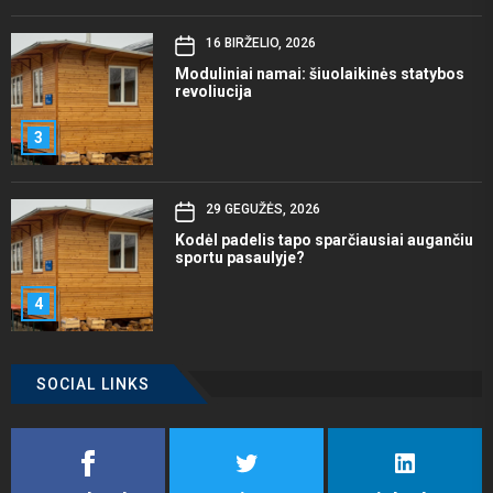
16 BIRŽELIO, 2026
Moduliniai namai: šiuolaikinės statybos
revoliucija
3
29 GEGUŽĖS, 2026
Kodėl padelis tapo sparčiausiai augančiu
sportu pasaulyje?
4
SOCIAL LINKS