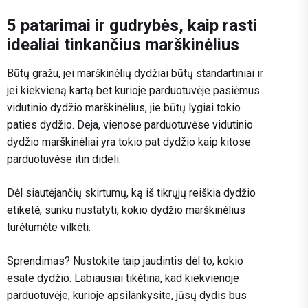
5 patarimai ir gudrybės, kaip rasti
idealiai tinkančius marškinėlius
Būtų gražu, jei marškinėlių dydžiai būtų standartiniai ir
jei kiekvieną kartą bet kurioje parduotuvėje pasiėmus
vidutinio dydžio marškinėlius, jie būtų lygiai tokio
paties dydžio. Deja, vienose parduotuvėse vidutinio
dydžio marškinėliai yra tokio pat dydžio kaip kitose
parduotuvėse itin dideli.
Dėl siautėjančių skirtumų, ką iš tikrųjų reiškia dydžio
etiketė, sunku nustatyti, kokio dydžio marškinėlius
turėtumėte vilkėti.
Sprendimas? Nustokite taip jaudintis dėl to, kokio
esate dydžio. Labiausiai tikėtina, kad kiekvienoje
parduotuvėje, kurioje apsilankysite, jūsų dydis bus