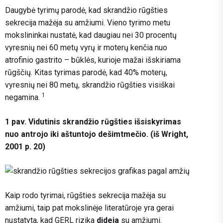
Daugybė tyrimų parodė, kad skrandžio rūgšties
sekrecija mažėja su amžiumi. Vieno tyrimo metu
mokslininkai nustatė, kad daugiau nei 30 procentų
vyresnių nei 60 metų vyrų ir moterų kenčia nuo
atrofinio gastrito – būklės, kurioje mažai išskiriama
rūgščių. Kitas tyrimas parodė, kad 40% moterų,
vyresnių nei 80 metų, skrandžio rūgšties visiškai
1
negamina.
1 pav. Vidutinis skrandžio rūgšties išsiskyrimas
nuo antrojo iki aštuntojo dešimtmečio. (iš Wright,
2001 p. 20)
Kaip rodo tyrimai, rūgšties sekrecija mažėja su
amžiumi, taip pat mokslinėje literatūroje yra gerai
nustatyta, kad GERL rizika
dideja
su amžiumi.