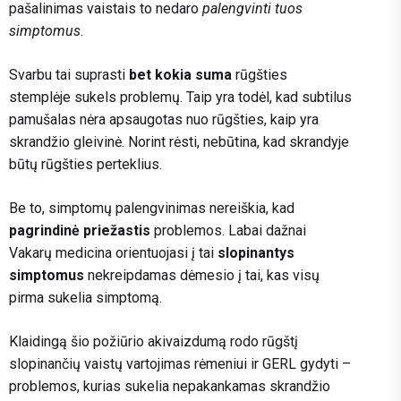
pašalinimas vaistais to nedaro
palengvinti tuos
simptomus
.
Svarbu tai suprasti
bet kokia suma
rūgšties
stemplėje sukels problemų. Taip yra todėl, kad subtilus
pamušalas nėra apsaugotas nuo rūgšties, kaip yra
skrandžio gleivinė. Norint rėsti, nebūtina, kad skrandyje
būtų rūgšties perteklius.
Be to, simptomų palengvinimas nereiškia, kad
pagrindinė priežastis
problemos. Labai dažnai
Vakarų medicina orientuojasi į tai
slopinantys
simptomus
nekreipdamas dėmesio į tai, kas visų
pirma sukelia simptomą.
Klaidingą šio požiūrio akivaizdumą rodo rūgštį
slopinančių vaistų vartojimas rėmeniui ir GERL gydyti –
problemos, kurias sukelia nepakankamas skrandžio