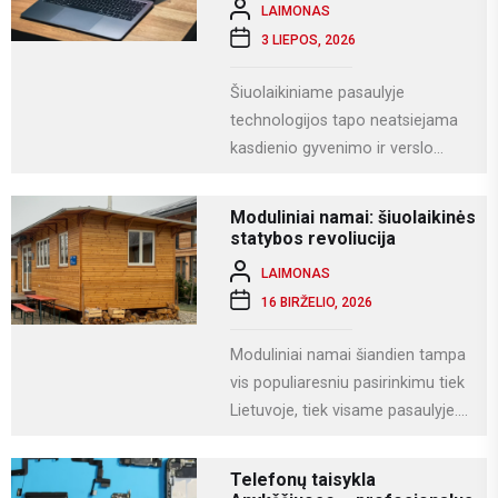
LAIMONAS
3 LIEPOS, 2026
Šiuolaikiniame pasaulyje
technologijos tapo neatsiejama
kasdienio gyvenimo ir verslo
dalimi. Kompiuteriai naudojami
darbui, mokslams, kūrybai,
Moduliniai namai: šiuolaikinės
komunikacijai ir įvairioms
statybos revoliucija
specializuotoms užduotims...
LAIMONAS
16 BIRŽELIO, 2026
Moduliniai namai šiandien tampa
vis populiaresniu pasirinkimu tiek
Lietuvoje, tiek visame pasaulyje.
Tai modernus statybos būdas, kai
namas gaminamas ne...
Telefonų taisykla