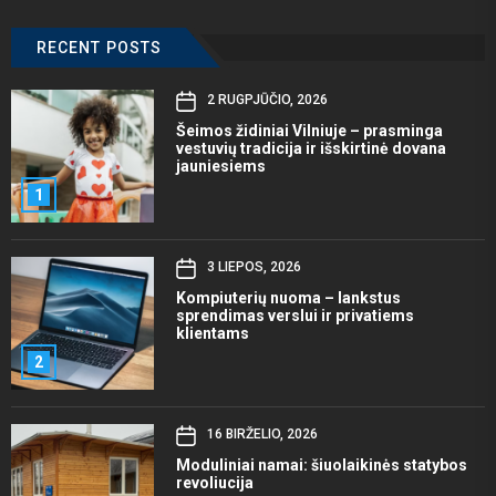
RECENT POSTS
2 RUGPJŪČIO, 2026
Šeimos židiniai Vilniuje – prasminga
vestuvių tradicija ir išskirtinė dovana
jauniesiems
1
3 LIEPOS, 2026
Kompiuterių nuoma – lankstus
sprendimas verslui ir privatiems
klientams
2
16 BIRŽELIO, 2026
Moduliniai namai: šiuolaikinės statybos
revoliucija