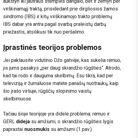
aukštyn iki jautraus stemplės dangalo, bet ir žemyn per
virškinamąjį traktą, prisidedant prie dirgliosios žarnos
sindromo (IBS) ir kitų virškinamojo trakto problemų.
IBS dabar yra antra pagal svarbą praleistų darbų
priežastis, atsilikusi tik nuo peršalimo.
Įprastinės teorijos problemos
Jei paklausite vidutinio Džo gatvėje, kas sukelia rėmuo,
jis jums pasakys „per daug skrandžio rūgšties“. Atrodo,
kad tai rodo ir dauguma skelbimų. Esu tikra, kad per
televiziją ir žurnaluose matėte panašių nuotraukų, kaip
šio įrašo viršuje, rūgščių slopinimo vaistų
skelbimuose.
Tačiau šioje teorijoje yra didelė problema: rėmuo ir
GERL
dideja
su amžiumi, o skrandžio rūgšties lygis
paprastai
nuosmukis
su amžiumi (1 pav.).