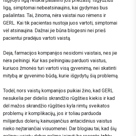
Išgydyti ligą reiškia pašalinti jos priežastį. Išgydžius
ligą, simptomai nebeatsinaujins, kai gydymas bus
pašalintas. Tai, žinoma, nėra vaistai nuo rėmens ir
GERL. Kai tik pacientas nustoja juos vartoti, simptomai
vėl atsinaujina. Dažnai jie būna blogesni nei prieš
pacientui pradėjus vartoti vaistą.
Deja, farmacijos kompanijos nesidomi vaistais, nes jie
nėra pelningi. Kur kas pelningiau parduoti vaistus,
kuriuos žmonės turi vartoti visą gyvenimą, nei skatinti
mitybą ar gyvenimo būdą, kurie išgydytų šią problemą.
Todėl, nors vaistų kompanijos puikiai žino, kad GERL
nesukelia per didelis skrandžio rūgšties kiekis ir kad
dėl mažos skrandžio rūgšties kyla rimtų sveikatos
problemų ir komplikacijų, jos ir toliau parduoda
milijardus dolerių kainuojančius antacidinius vaistus
nieko neįtariančiai visuomenei. Dar blogiau tai, kad šių