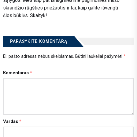
sąlygos. Mes taip pat išnagrinėsime pagrindines mažo
skrandžio rūgšties priežastis ir tai, kaip galite išvengti
šios būklės. Skaityk!
PARAŠYKITE KOMENTARĄ
El. pašto adresas nebus skelbiamas.
Būtini laukeliai pažymėti
*
Komentaras
*
Vardas
*