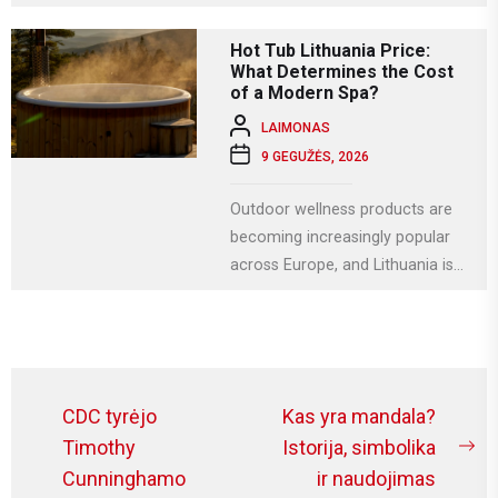
svarbiausių krikščioniškų švenčių,
kuri Lietuvoje...
Hot Tub Lithuania Price:
What Determines the Cost
of a Modern Spa?
LAIMONAS
9 GEGUŽĖS, 2026
Outdoor wellness products are
becoming increasingly popular
across Europe, and Lithuania is
no exception. More homeowners
are investing in relaxation...
Navigacija
CDC tyrėjo
Kas yra mandala?
tarp
Timothy
Istorija, simbolika
Ne
Cunninghamo
ir naudojimas
įrašų
po