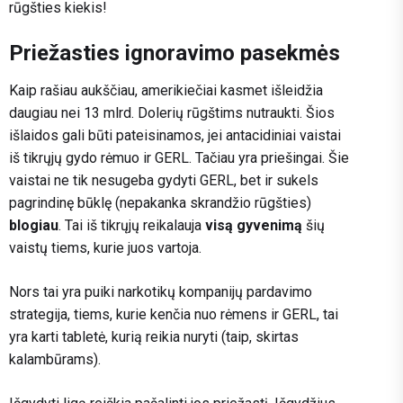
rūgšties kiekis!
Priežasties ignoravimo pasekmės
Kaip rašiau aukščiau, amerikiečiai kasmet išleidžia
daugiau nei 13 mlrd. Dolerių rūgštims nutraukti. Šios
išlaidos gali būti pateisinamos, jei antacidiniai vaistai
iš tikrųjų gydo rėmuo ir GERL. Tačiau yra priešingai. Šie
vaistai ne tik nesugeba gydyti GERL, bet ir sukels
pagrindinę būklę (nepakanka skrandžio rūgšties)
blogiau
. Tai iš tikrųjų reikalauja
visą gyvenimą
šių
vaistų tiems, kurie juos vartoja.
Nors tai yra puiki narkotikų kompanijų pardavimo
strategija, tiems, kurie kenčia nuo rėmens ir GERL, tai
yra karti tabletė, kurią reikia nuryti (taip, skirtas
kalambūrams).