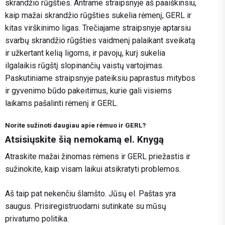
skrandžio rūgšties. Antrame straipsnyje aš paaiškinsiu,
kaip mažai skrandžio rūgšties sukelia rėmenį, GERL ir
kitas virškinimo ligas. Trečiajame straipsnyje aptarsiu
svarbų skrandžio rūgšties vaidmenį palaikant sveikatą
ir užkertant kelią ligoms, ir pavojų, kurį sukelia
ilgalaikis rūgštį slopinančių vaistų vartojimas.
Paskutiniame straipsnyje pateiksiu paprastus mitybos
ir gyvenimo būdo pakeitimus, kurie gali visiems
laikams pašalinti rėmenį ir GERL.
Norite sužinoti daugiau apie rėmuo ir GERL?
Atsisiųskite šią nemokamą el. Knygą
Atraskite mažai žinomas rėmens ir GERL priežastis ir
sužinokite, kaip visam laikui atsikratyti problemos.
Aš taip pat nekenčiu šlamšto. Jūsų el. Paštas yra
saugus. Prisiregistruodami sutinkate su mūsų
privatumo politika.