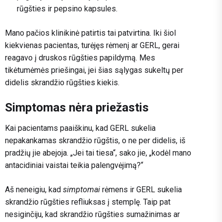
rūgšties ir pepsino kapsules.
Mano pačios klinikinė patirtis tai patvirtina. Iki šiol
kiekvienas pacientas, turėjęs rėmenį ar GERL, gerai
reagavo į druskos rūgšties papildymą. Mes
tikėtumėmės priešingai, jei šias sąlygas sukeltų per
didelis skrandžio rūgšties kiekis.
Simptomas nėra priežastis
Kai pacientams paaiškinu, kad GERL sukelia
nepakankamas skrandžio rūgštis, o ne per didelis, iš
pradžių jie abejoja. „Jei tai tiesa“, sako jie, „kodėl mano
antacidiniai vaistai teikia palengvėjimą?“
Aš neneigiu, kad
simptomai
rėmens ir GERL sukelia
skrandžio rūgšties refliuksas į stemplę. Taip pat
nesiginčiju, kad skrandžio rūgšties sumažinimas ar