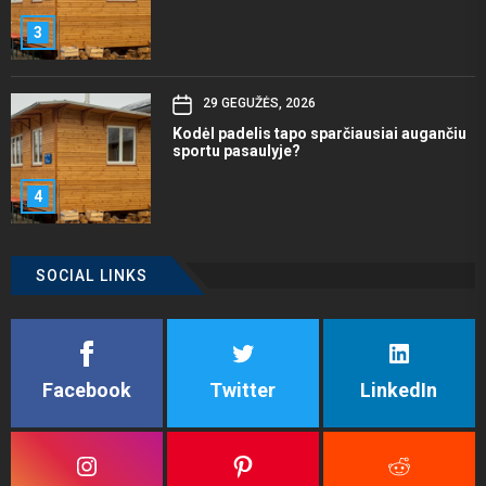
3
29 GEGUŽĖS, 2026
Kodėl padelis tapo sparčiausiai augančiu
sportu pasaulyje?
4
SOCIAL LINKS
Facebook
Twitter
LinkedIn