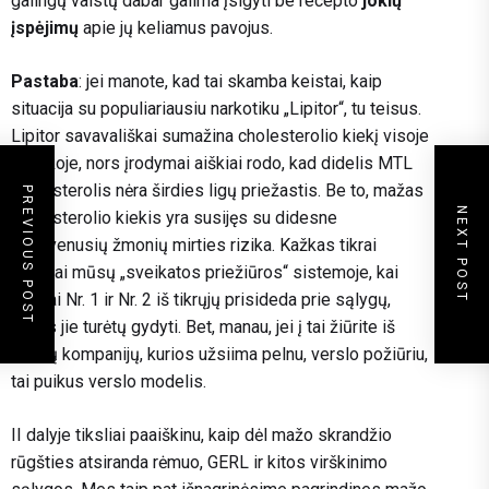
galingų vaistų dabar galima įsigyti be recepto
jokių
įspėjimų
apie jų keliamus pavojus.
Pastaba
: jei manote, kad tai skamba keistai, kaip
situacija su populiariausiu narkotiku „Lipitor“, tu teisus.
Lipitor savavališkai sumažina cholesterolio kiekį visoje
aplinkoje, nors įrodymai aiškiai rodo, kad didelis MTL
cholesterolis nėra širdies ligų priežastis. Be to, mažas
PREVIOUS POST
NEXT POST
cholesterolio kiekis yra susijęs su didesne
pagyvenusių žmonių mirties rizika. Kažkas tikrai
negerai mūsų „sveikatos priežiūros“ sistemoje, kai
vaistai Nr. 1 ir Nr. 2 iš tikrųjų prisideda prie sąlygų,
kurias jie turėtų gydyti. Bet, manau, jei į tai žiūrite iš
vaistų kompanijų, kurios užsiima pelnu, verslo požiūriu,
tai puikus verslo modelis.
II dalyje tiksliai paaiškinu, kaip dėl mažo skrandžio
rūgšties atsiranda rėmuo, GERL ir kitos virškinimo