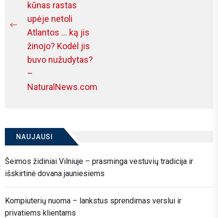
kūnas rastas
upėje netoli
Previous
Atlantos … ką jis
post:
žinojo? Kodėl jis
buvo nužudytas?
–
NaturalNews.com
NAUJAUSI
Šeimos židiniai Vilniuje – prasminga vestuvių tradicija ir
išskirtinė dovana jauniesiems
Kompiuterių nuoma – lankstus sprendimas verslui ir
privatiems klientams