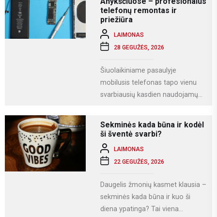
Anykščiuose – profesionalus
telefonų remontas ir
priežiūra
LAIMONAS
28 GEGUŽĖS, 2026
Šiuolaikiniame pasaulyje
mobilusis telefonas tapo vienu
svarbiausių kasdien naudojamų
įrenginių. Juo ne tik bendraujame,
bet ir dirbame, fotografuojame,
Sekminės kada būna ir kodėl
naudojamės socialiniais...
ši šventė svarbi?
LAIMONAS
22 GEGUŽĖS, 2026
Daugelis žmonių kasmet klausia –
sekminės kada būna ir kuo ši
diena ypatinga? Tai viena