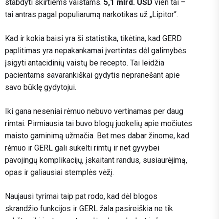
stabdyti skirtiems vaistams.
5,1 mlrd. USD
vien tai –
tai antras pagal populiarumą narkotikas už „Lipitor“.
Kad ir kokia baisi yra ši statistika, tikėtina, kad GERD
paplitimas yra nepakankamai įvertintas dėl galimybės
įsigyti antacidinių vaistų be recepto. Tai leidžia
pacientams savarankiškai gydytis nepranešant apie
savo būklę gydytojui.
Iki gana neseniai rėmuo nebuvo vertinamas per daug
rimtai. Pirmiausia tai buvo blogų juokelių apie močiutės
maisto gaminimą užmačia. Bet mes dabar žinome, kad
rėmuo ir GERL gali sukelti rimtų ir net gyvybei
pavojingų komplikacijų, įskaitant randus, susiaurėjimą,
opas ir galiausiai stemplės vėžį.
Naujausi tyrimai taip pat rodo, kad dėl blogos
skrandžio funkcijos ir GERL žala pasireiškia ne tik