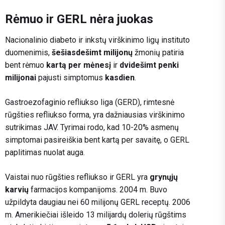
Rėmuo ir GERL nėra juokas
Nacionalinio diabeto ir inkstų virškinimo ligų instituto
duomenimis,
šešiasdešimt milijonų
žmonių patiria
bent rėmuo
kartą per mėnesį
ir
dvidešimt penki
milijonai
pajusti simptomus
kasdien
.
Gastroezofaginio refliukso liga (GERD), rimtesnė
rūgšties refliukso forma, yra dažniausias virškinimo
sutrikimas JAV. Tyrimai rodo, kad 10-20% asmenų
simptomai pasireiškia bent kartą per savaitę, o GERL
paplitimas nuolat auga.
Vaistai nuo rūgšties refliukso ir GERL yra
grynųjų
karvių
farmacijos kompanijoms. 2004 m. Buvo
užpildyta daugiau nei 60 milijonų GERL receptų. 2006
m. Amerikiečiai išleido 13 milijardų dolerių rūgštims