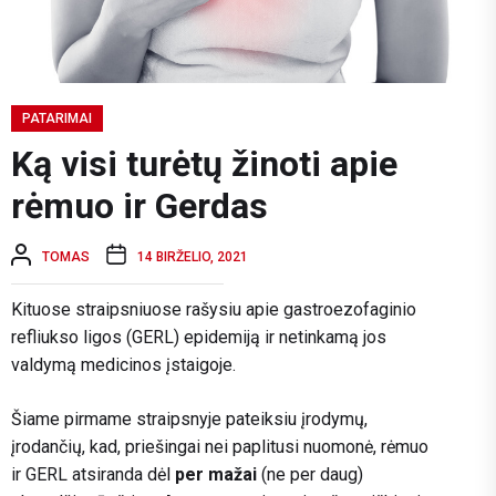
PATARIMAI
Ką visi turėtų žinoti apie
rėmuo ir Gerdas
TOMAS
14 BIRŽELIO, 2021
Kituose straipsniuose rašysiu apie gastroezofaginio
refliukso ligos (GERL) epidemiją ir netinkamą jos
valdymą medicinos įstaigoje.
Šiame pirmame straipsnyje pateiksiu įrodymų,
įrodančių, kad, priešingai nei paplitusi nuomonė, rėmuo
ir GERL atsiranda dėl
per mažai
(ne per daug)