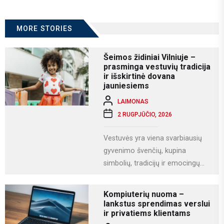
MORE STORIES
Šeimos židiniai Vilniuje –
prasminga vestuvių tradicija
ir išskirtinė dovana
jauniesiems
LAIMONAS
2 RUGPJŪČIO, 2026
Vestuvės yra viena svarbiausių
gyvenimo švenčių, kupina
simbolių, tradicijų ir emocingų
akimirkų. Viena iš gražiausių ir
labiausiai vertinamų lietuviškų
Kompiuterių nuoma –
vestuvių...
lankstus sprendimas verslui
ir privatiems klientams