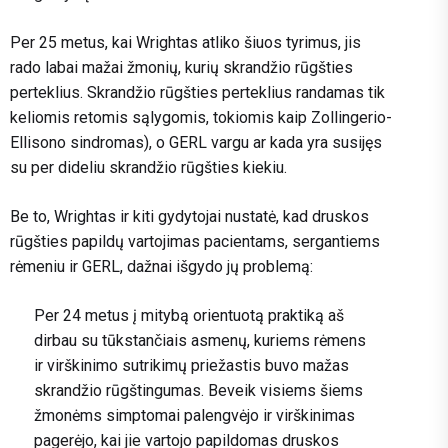
Per 25 metus, kai Wrightas atliko šiuos tyrimus, jis
rado labai mažai žmonių, kurių skrandžio rūgšties
perteklius. Skrandžio rūgšties perteklius randamas tik
keliomis retomis sąlygomis, tokiomis kaip Zollingerio-
Ellisono sindromas), o GERL vargu ar kada yra susijęs
su per dideliu skrandžio rūgšties kiekiu.
Be to, Wrightas ir kiti gydytojai nustatė, kad druskos
rūgšties papildų vartojimas pacientams, sergantiems
rėmeniu ir GERL, dažnai išgydo jų problemą:
Per 24 metus į mitybą orientuotą praktiką aš
dirbau su tūkstančiais asmenų, kuriems rėmens
ir virškinimo sutrikimų priežastis buvo mažas
skrandžio rūgštingumas. Beveik visiems šiems
žmonėms simptomai palengvėjo ir virškinimas
pagerėjo, kai jie vartojo papildomas druskos