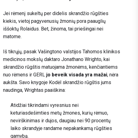
Jei rėmenį sukeltų per didelis skrandžio rūgšties
kiekis, vietoj pagyvenusių žmonių pora paauglių
iššoktų Rolaidus. Bet, žinoma, tai priešingai nei
matome.
Iš tikrųjų, pasak Vašingtono valstijos Tahomos klinikos
medicinos mokslų daktaro Jonathano Wrighto, kai
skrandžio rūgštis matuojama žmonėms, kenčiantiems
nuo rėmens ir GERL
jo beveik visada yra mažai
, nėra
aukšta. Savo knygoje Kodėl skrandžio rūgštis jums
naudinga, Wrightas paaiškina:
Atidžiai tikrindami vyresnius nei
keturiasdešimties metų žmones, kurių rėmuo,
nevirškinimas ir dujos, daugiau nei 90 procentų
laiko skrandyje randame nepakankamą rūgšties
gamybą.