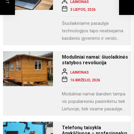
LAIMONAS
3 LIEPOS, 2026
Šiuolaikiniame pasaulyje
technologijos tapo neatsiejama
kasdienio gyvenimo ir verslo
dalimi. Kompiuteriai naudojami
darbui, mokslams, kūrybai,
Moduliniai namai: šiuolaikinės
komunikacijai ir įvairioms
statybos revoliucija
specializuotoms užduotims...
LAIMONAS
16 BIRŽELIO, 2026
Moduliniai namai šiandien tampa
vis populiaresniu pasirinkimu tiek
Lietuvoje, tiek visame pasaulyje.
Tai modernus statybos būdas, kai
namas gaminamas ne...
Telefonų taisykla
Anykščiuose – profesionalus