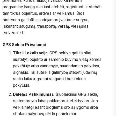
priemonės, kurios naudoja vaizdo kameras ir
programinę įrangą siekiant stebėti, registruoti ir stebėti
tam tikrus objektus, erdves ar veiksmus. Šios
sistemos gali būti naudojamos įvairiose srityse,
įskaitant saugumą, transportą, verslą, viešąsias
erdves ir kt.
GPS Seklio Privalumai
Tiksli Lokalizacija
: GPS seklys gali tiksliai
nustatyti objekto ar asmenio buvimo vietą žemės
paviršiuje arba vandenyje, naudodamas palydovų
signalus. Tai suteikia galimybę stebėti judėjimą
realiu laiku ir greitai reaguoti į bet kokius
pokyčius.
Didelės Patikimumas
: Šiuolaikiniai GPS seklių
sistemos yra labai patikimos ir efektyvios. Jos
veikia netgi esant blogiems oro sąlygoms arba
ribotam palydovų dėklo pasiekimui.