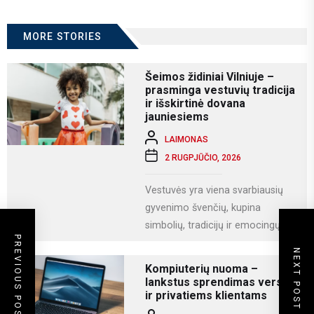
MORE STORIES
Šeimos židiniai Vilniuje –
prasminga vestuvių tradicija
ir išskirtinė dovana
jauniesiems
LAIMONAS
2 RUGPJŪČIO, 2026
Vestuvės yra viena svarbiausių
gyvenimo švenčių, kupina
simbolių, tradicijų ir emocingų
PREVIOUS POST
akimirkų. Viena iš gražiausių ir
NEXT POST
labiausiai vertinamų lietuviškų
Kompiuterių nuoma –
vestuvių...
lankstus sprendimas verslui
ir privatiems klientams