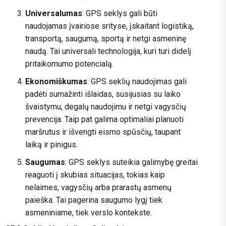
Universalumas
: GPS seklys gali būti
naudojamas įvairiose srityse, įskaitant logistiką,
transportą, saugumą, sportą ir netgi asmeninę
naudą. Tai universali technologija, kuri turi didelį
pritaikomumo potencialą.
Ekonomiškumas
: GPS seklių naudojimas gali
padėti sumažinti išlaidas, susijusias su laiko
švaistymu, degalų naudojimu ir netgi vagysčių
prevencija. Taip pat galima optimaliai planuoti
maršrutus ir išvengti eismo spūsčių, taupant
laiką ir pinigus.
Saugumas
: GPS seklys suteikia galimybę greitai
reaguoti į skubias situacijas, tokias kaip
nelaimes, vagysčių arba prarastų asmenų
paieška. Tai pagerina saugumo lygį tiek
asmeniniame, tiek verslo kontekste.