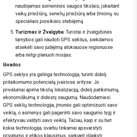
naudojamas asmeninės saugos tikslais, įskaitant
vaikų priežiūrą, senelių priežiūrą arba žmonių su
specialiais poreikiais stebėjimą.
Turizmas ir Žvalgyba
: Turistai ir žvalgybinės
tarnybos gali naudoti GPS seklius, siekdamos
atsekėti savo judėjimą atokiauose regionuose
arba netgi planuoti misijas.
Išvados
GPS seklys yra galinga technologija, turinti didelį
pritaikomumo potencialą įvairiose srityse. Jo
privalumai apima tikslią lokalizaciją, didelį patikimumą,
ekonomiškumą ir didesnį saugumą. Naudodamiesi
GPS seklių technologija, įmonės gali optimizuoti savo
veiklą, o asmenys gali pagerinti savo saugumo lygį ir
efektyviau valdyti savo veiklą. Tačiau, kaip ir su bet
kokia technologija, svarbu tinkamai apsvarstyti
privatumo ir etikos klausimus, siekiant išlaikyti