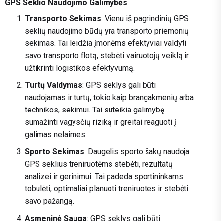
GPS Seklio Naudojimo Galimybės
Transporto Sekimas
: Vienu iš pagrindinių GPS
seklių naudojimo būdų yra transporto priemonių
sekimas. Tai leidžia įmonėms efektyviai valdyti
savo transporto flotą, stebėti vairuotojų veiklą ir
užtikrinti logistikos efektyvumą.
Turtų Valdymas
: GPS seklys gali būti
naudojamas ir turtų, tokio kaip brangakmenių arba
technikos, sekimui. Tai suteikia galimybę
sumažinti vagysčių riziką ir greitai reaguoti į
galimas nelaimes.
Sporto Sekimas
: Daugelis sporto šakų naudoja
GPS seklius treniruotėms stebėti, rezultatų
analizei ir gerinimui. Tai padeda sportininkams
tobulėti, optimaliai planuoti treniruotes ir stebėti
savo pažangą.
Asmeninė Sauga
: GPS seklys gali būti