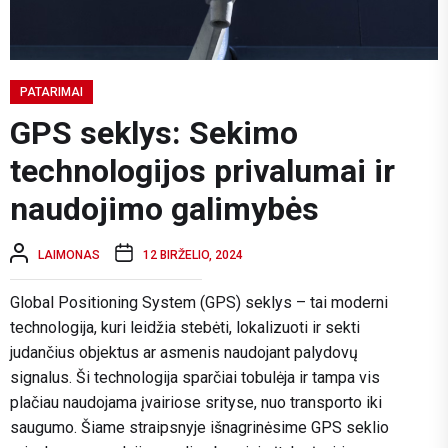
PATARIMAI
GPS seklys: Sekimo
technologijos privalumai ir
naudojimo galimybės
LAIMONAS
12 BIRŽELIO, 2024
Global Positioning System (GPS) seklys – tai moderni
technologija, kuri leidžia stebėti, lokalizuoti ir sekti
judančius objektus ar asmenis naudojant palydovų
signalus. Ši technologija sparčiai tobulėja ir tampa vis
plačiau naudojama įvairiose srityse, nuo transporto iki
saugumo. Šiame straipsnyje išnagrinėsime GPS seklio