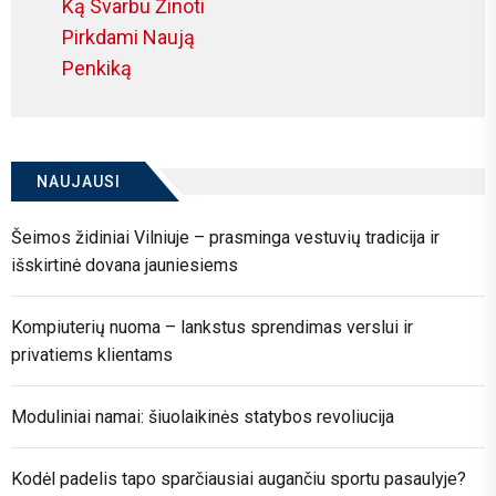
Previous
Ką Svarbu Žinoti
post:
Pirkdami Naują
Penkiką
NAUJAUSI
Šeimos židiniai Vilniuje – prasminga vestuvių tradicija ir
išskirtinė dovana jauniesiems
Kompiuterių nuoma – lankstus sprendimas verslui ir
privatiems klientams
Moduliniai namai: šiuolaikinės statybos revoliucija
Kodėl padelis tapo sparčiausiai augančiu sportu pasaulyje?