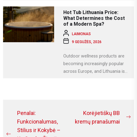
svarbiausių krikščioniškų švenčių,
kuri Lietuvoje...
Hot Tub Lithuania Price:
What Determines the Cost
of a Modern Spa?
LAIMONAS
9 GEGUŽĖS, 2026
Outdoor wellness products are
becoming increasingly popular
across Europe, and Lithuania is
no exception. More homeowners
are investing in relaxation...
Navigacija
Penalai:
Korėjietiškų BB
Ne
tarp
Funkcionalumas,
kremų pranašumai
po
Stilius ir Kokybė –
įrašų