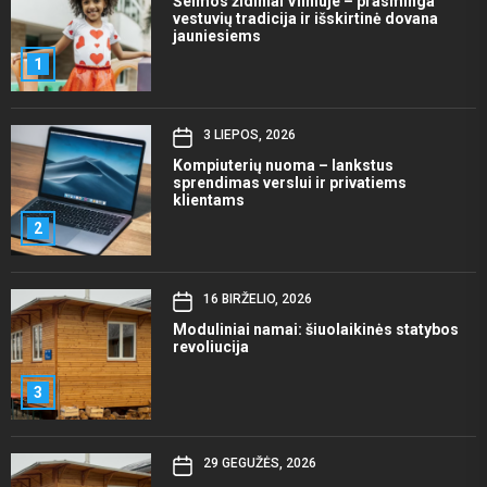
Šeimos židiniai Vilniuje – prasminga
vestuvių tradicija ir išskirtinė dovana
jauniesiems
1
3 LIEPOS, 2026
Kompiuterių nuoma – lankstus
sprendimas verslui ir privatiems
klientams
2
16 BIRŽELIO, 2026
Moduliniai namai: šiuolaikinės statybos
revoliucija
3
29 GEGUŽĖS, 2026