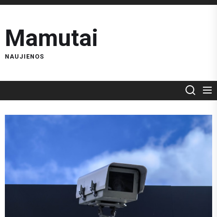
Skip
to
Mamutai
the
content
NAUJIENOS