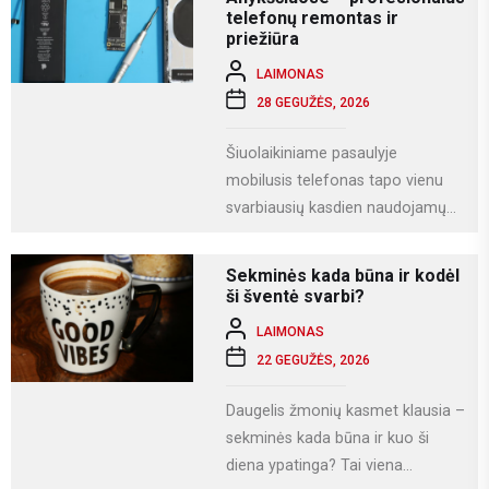
telefonų remontas ir
priežiūra
LAIMONAS
28 GEGUŽĖS, 2026
Šiuolaikiniame pasaulyje
mobilusis telefonas tapo vienu
svarbiausių kasdien naudojamų
įrenginių. Juo ne tik bendraujame,
bet ir dirbame, fotografuojame,
Sekminės kada būna ir kodėl
naudojamės socialiniais...
ši šventė svarbi?
LAIMONAS
22 GEGUŽĖS, 2026
Daugelis žmonių kasmet klausia –
sekminės kada būna ir kuo ši
diena ypatinga? Tai viena