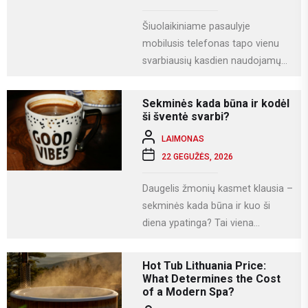
Šiuolaikiniame pasaulyje
mobilusis telefonas tapo vienu
svarbiausių kasdien naudojamų
įrenginių. Juo ne tik bendraujame,
bet ir dirbame, fotografuojame,
Sekminės kada būna ir kodėl
naudojamės socialiniais...
ši šventė svarbi?
LAIMONAS
22 GEGUŽĖS, 2026
Daugelis žmonių kasmet klausia –
sekminės kada būna ir kuo ši
diena ypatinga? Tai viena
svarbiausių krikščioniškų švenčių,
kuri Lietuvoje...
Hot Tub Lithuania Price:
What Determines the Cost
of a Modern Spa?