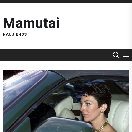
Skip
to
Mamutai
the
content
NAUJIENOS