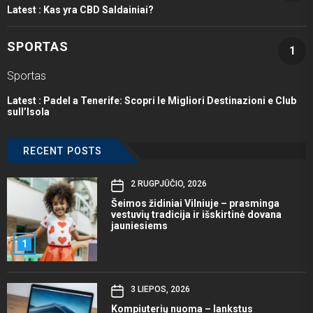
Latest :
Kas yra CBD Saldainiai?
SPORTAS
1
Sportas
Latest :
Padel a Tenerife: Scopri le Migliori Destinazioni e Club
sull’Isola
RECENT POSTS
2 RUGPJŪČIO, 2026
Šeimos židiniai Vilniuje – prasminga
vestuvių tradicija ir išskirtinė dovana
jauniesiems
1
3 LIEPOS, 2026
Kompiuterių nuoma – lankstus