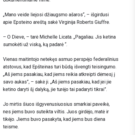
„Mano veide liejosi džiaugsmo ašaros“, – išgirdusi
apie Epsteino areštą sakė Virginija Roberts Giuffre.
– O Dieve, – tarė Michelle Licata. „Pagaliau. Jis ketina
sumokėti už viską, ką padarė “.
Vienas maitintojo netekęs asmuo perspėjo federalinius
atstovus, kad Epšteinas turi būdą išvengti teisingumo.
„Aš jiems pasakiau, kad jiems reikia atkreipti dėmesį į
savo aukas”, – sakė ji. „Aš jiems pasakiau, kad jei jie
ketino daryti šį dalyką, jie turėjo tai padaryti tikrai”.
Jo mirtis šiuos išgyvenusiuosius smarkiai paveikė,
nes jiems buvo suteikta viltis. Juos girdėjo, matė ir
tikėjo. Jiems buvo pasakyta, kad jiems bus diena
teisme.