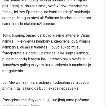
Štai detalė, kuri turėtų nervinti prokurorus ir kalėjimo
prižiūrėtojus: Naujausiame „Netflix“ dokumentiniame
filme „Jeffrey Epsteinas: nešvarūs turtingi“ maitintojo
netekęs žmogus stovi už Epšteino Manheteno miesto
namo ir rodo statinio užkaborius.
Tokių kišenių, pasak jos, buvo visame interjere. Visas
namas – kiekvienas kambarys, kiekviena lova, vonios
kambarys, dušas ir tualetas – buvo sukabinti su
fotoaparatais ir garsu. Epšteinas laikė slaptą kambarį,
pilną monitorių ir realiu laiku stebėjo savo svečius. Jis
šantažavo galingus vyrus, kurie lankysis ir naudosis jo
mergaitėmis.
Jei Maxwellas mirs areštinėje, federalinė vyriausybė
priims hitą, iš kurio galbūt niekada nepasveiks.
Panagrinėkime išgyvenusiųjų liudijimą tame pačiame
dokumentiniame filme.