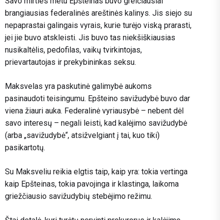
Savo mirties metu Epšteinas buvo greičiausiai
brangiausias federalinės areštinės kalinys. Jis siejo su
nepaprastai galingais vyrais, kurie turėjo viską prarasti,
jei jie buvo atskleisti. Jis buvo tas niekšiškiausias
nusikaltėlis, pedofilas, vaikų tvirkintojas,
prievartautojas ir prekybininkas seksu.
Maksvelas yra paskutinė galimybė aukoms
pasinaudoti teisingumu. Epšteino savižudybė buvo dar
viena žiauri auka. Federalinė vyriausybė – nebent dėl ​​
savo interesų – negali leisti, kad kalėjimo savižudybė
(arba „savižudybė“, atsižvelgiant į tai, kuo tiki)
pasikartotų.
Su Maksveliu reikia elgtis taip, kaip yra: tokia vertinga
kaip Epšteinas, tokia pavojinga ir klastinga, laikoma
griežčiausio savižudybių stebėjimo režimu.