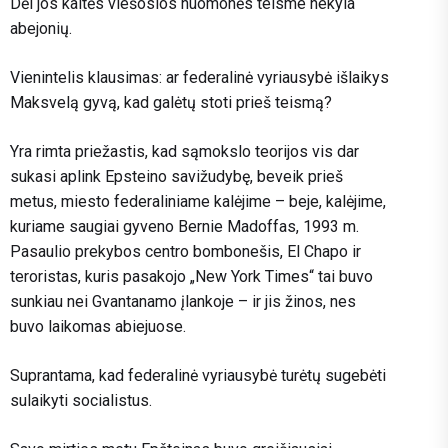
Dėl jos kaltės viešosios nuomonės teisme nekyla
abejonių.
Vienintelis klausimas: ar federalinė vyriausybė išlaikys
Maksvelą gyvą, kad galėtų stoti prieš teismą?
Yra rimta priežastis, kad sąmokslo teorijos vis dar
sukasi aplink Epsteino savižudybę, beveik prieš
metus, miesto federaliniame kalėjime – beje, kalėjime,
kuriame saugiai gyveno Bernie Madoffas, 1993 m.
Pasaulio prekybos centro bombonešis, El Chapo ir
teroristas, kuris pasakojo „New York Times“ tai buvo
sunkiau nei Gvantanamo įlankoje – ir jis žinos, nes
buvo laikomas abiejuose.
Suprantama, kad federalinė vyriausybė turėtų sugebėti
sulaikyti socialistus.