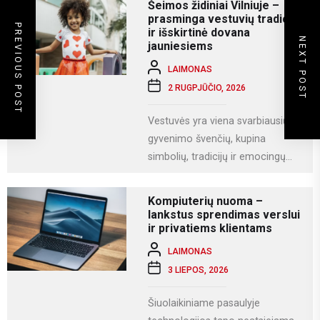
Šeimos židiniai Vilniuje –
prasminga vestuvių tradicija
PREVIOUS POST
ir išskirtinė dovana
NEXT POST
jauniesiems
LAIMONAS
2 RUGPJŪČIO, 2026
Vestuvės yra viena svarbiausių
gyvenimo švenčių, kupina
simbolių, tradicijų ir emocingų
akimirkų. Viena iš gražiausių ir
labiausiai vertinamų lietuviškų
Kompiuterių nuoma –
vestuvių...
lankstus sprendimas verslui
ir privatiems klientams
LAIMONAS
3 LIEPOS, 2026
Šiuolaikiniame pasaulyje