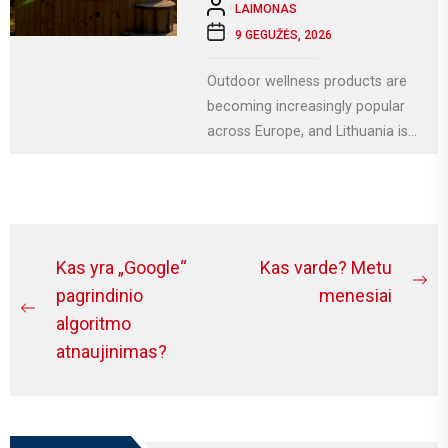
LAIMONAS
9 GEGUŽĖS, 2026
Outdoor wellness products are
becoming increasingly popular
across Europe, and Lithuania is
no exception. More homeowners
are investing in relaxation...
Navigacija
Kas yra „Google“
Kas varde? Metu
Ne
tarp
pagrindinio
menesiai
Previous
po
algoritmo
įrašų
post:
atnaujinimas?