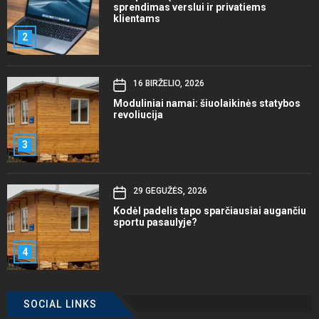
sprendimas verslui ir privatiems
klientams
2
16 BIRŽELIO, 2026
Moduliniai namai: šiuolaikinės statybos
revoliucija
3
29 GEGUŽĖS, 2026
Kodėl padelis tapo sparčiausiai augančiu
sportu pasaulyje?
4
SOCIAL LINKS