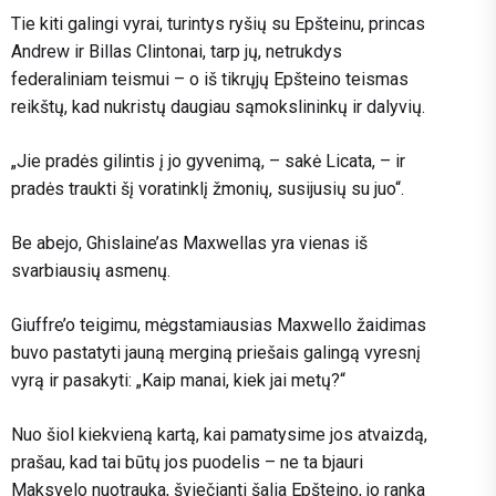
Tie kiti galingi vyrai, turintys ryšių su Epšteinu, princas
Andrew ir Billas Clintonai, tarp jų, netrukdys
federaliniam teismui – o iš tikrųjų Epšteino teismas
reikštų, kad nukristų daugiau sąmokslininkų ir dalyvių.
„Jie pradės gilintis į jo gyvenimą, – sakė Licata, – ir
pradės traukti šį voratinklį žmonių, susijusių su juo“.
Be abejo, Ghislaine’as Maxwellas yra vienas iš
svarbiausių asmenų.
Giuffre’o teigimu, mėgstamiausias Maxwello žaidimas
buvo pastatyti jauną merginą priešais galingą vyresnį
vyrą ir pasakyti: „Kaip manai, kiek jai metų?“
Nuo šiol kiekvieną kartą, kai pamatysime jos atvaizdą,
prašau, kad tai būtų jos puodelis – ne ta bjauri
Maksvelo nuotrauka, šviečianti šalia Epšteino, jo ranka