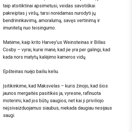
taip atsitiktinai apsimetusi, veidas savotiškai
pakreiptas į viršų, tarsi norėdamas nurodyti jų
bendrininkavimą, amoralumą, savęs vertinimą ir
imunitetą nuo teisingumo.
Matėme, kaip krito Harvey’us Weinsteinas ir Billas
Cosby – vyrai, kurie manė, kad jie yra per galingi, kad
kada nors matytų kalėjimo kameros vidų.
Epšteinas nuėjo bailiu keliu.
Įsitikinkime, kad Maksvelas – kuris žinojo, kad šios
jaunos mergaitės pasitikės ja, vyresne, rafinuota
moterimi, kad jos būtų saugios, net kai ji priviliojo
neįsivaizduojamus siaubus, niekada daugiau nesijaus
saugi.