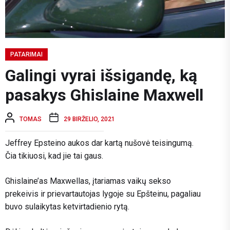
PATARIMAI
Galingi vyrai išsigandę, ką
pasakys Ghislaine Maxwell
TOMAS
29 BIRŽELIO, 2021
Jeffrey Epsteino aukos dar kartą nušovė teisingumą.
Čia tikiuosi, kad jie tai gaus.
Ghislaine’as Maxwellas, įtariamas vaikų sekso
prekeivis ir prievartautojas lygoje su Epšteinu, pagaliau
buvo sulaikytas ketvirtadienio rytą.