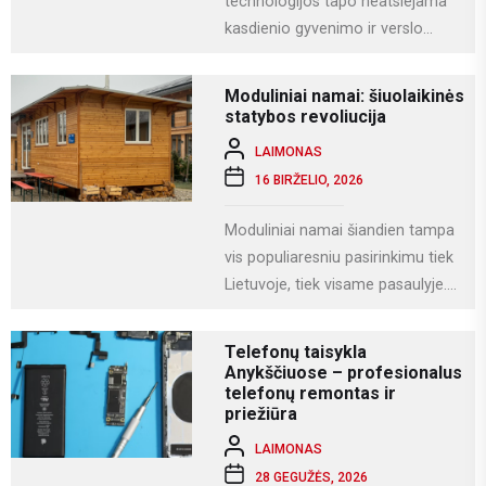
technologijos tapo neatsiejama
kasdienio gyvenimo ir verslo
dalimi. Kompiuteriai naudojami
darbui, mokslams, kūrybai,
Moduliniai namai: šiuolaikinės
komunikacijai ir įvairioms
statybos revoliucija
specializuotoms užduotims...
LAIMONAS
16 BIRŽELIO, 2026
Moduliniai namai šiandien tampa
vis populiaresniu pasirinkimu tiek
Lietuvoje, tiek visame pasaulyje.
Tai modernus statybos būdas, kai
namas gaminamas ne...
Telefonų taisykla
Anykščiuose – profesionalus
telefonų remontas ir
priežiūra
LAIMONAS
28 GEGUŽĖS, 2026