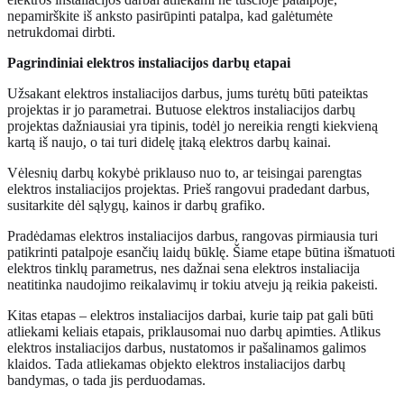
nepamirškite iš anksto pasirūpinti patalpa, kad galėtumėte
netrukdomai dirbti.
Pagrindiniai elektros instaliacijos darbų etapai
Užsakant elektros instaliacijos darbus, jums turėtų būti pateiktas
projektas ir jo parametrai. Butuose elektros instaliacijos darbų
projektas dažniausiai yra tipinis, todėl jo nereikia rengti kiekvieną
kartą iš naujo, o tai turi didelę įtaką elektros darbų kainai.
Vėlesnių darbų kokybė priklauso nuo to, ar teisingai parengtas
elektros instaliacijos projektas. Prieš rangovui pradedant darbus,
susitarkite dėl sąlygų, kainos ir darbų grafiko.
Pradėdamas elektros instaliacijos darbus, rangovas pirmiausia turi
patikrinti patalpoje esančių laidų būklę. Šiame etape būtina išmatuoti
elektros tinklų parametrus, nes dažnai sena elektros instaliacija
neatitinka naudojimo reikalavimų ir tokiu atveju ją reikia pakeisti.
Kitas etapas – elektros instaliacijos darbai, kurie taip pat gali būti
atliekami keliais etapais, priklausomai nuo darbų apimties. Atlikus
elektros instaliacijos darbus, nustatomos ir pašalinamos galimos
klaidos. Tada atliekamas objekto elektros instaliacijos darbų
bandymas, o tada jis perduodamas.