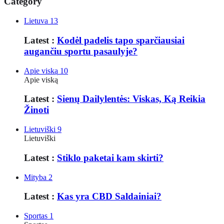
Category
Lietuva
13
Latest :
Kodėl padelis tapo sparčiausiai
augančiu sportu pasaulyje?
Apie viską
10
Apie viską
Latest :
Sienų Dailylentės: Viskas, Ką Reikia
Žinoti
Lietuviški
9
Lietuviški
Latest :
Stiklo paketai kam skirti?
Mityba
2
Latest :
Kas yra CBD Saldainiai?
Sportas
1