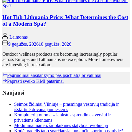
Hot Tub Lithuania Price: What Determines the Cost
of a Modern Spa?
Laimonas
9 gegužės, 2026
10 gegužės, 2026
Outdoor wellness products are becoming increasingly popular
across Europe, and Lithuania is no exception. More homeowners
are investing in relaxation...
Navigacija
Previous
Pagrindiniai apsilankymo pas psichiatrą privalumai
post:
Next
Paprasti sveiko KMI patarimai
tarp
post:
įrašų
Naujausi
Šeimos židiniai Vilniuje – prasminga vestuvių tradicija ir
išskirtinė dovana jauniesiems
Kompiuterių nuoma – lankstus sprendimas verslui ir
privatiems klientams
Moduliniai namai: šiuolaikinės statybos revoliucija
Kodėl padelis tapo sparčiausiai augančiu sportu pasaulyje?