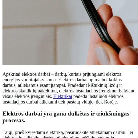
Apskritai elektros darbai – darbų, kuriais prijungiami elektros
energijos vartotojai, visuma. Elektros darbai apima bet kokius
darbus, atliekamus esant įtampai. Pradedant kištukinių lizdų ir
elektros skaitiklių pakeitimu, elektros instaliacijos įrengimu, baigiant
visais elektros įrenginiais.
Elektrikai
padeda instaliuoti elektros
instaliacijos darbai atliekami tiek pastatų viduje, tiek išorėje.
Elektros darbai yra gana dulkėtas ir triukšmingas
procesas.
Taigi, prieš kviesdami elektriką, pasiruoškite atliekamam darbui. Jei
elektros instaliacijos darbai atliekami ne tuščioje patalpoje,