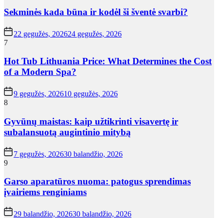
Sekminės kada būna ir kodėl ši šventė svarbi?
22 gegužės, 2026
24 gegužės, 2026
7
Hot Tub Lithuania Price: What Determines the Cost
of a Modern Spa?
9 gegužės, 2026
10 gegužės, 2026
8
Gyvūnų maistas: kaip užtikrinti visavertę ir
subalansuotą augintinio mitybą
7 gegužės, 2026
30 balandžio, 2026
9
Garso aparatūros nuoma: patogus sprendimas
įvairiems renginiams
29 balandžio, 2026
30 balandžio, 2026