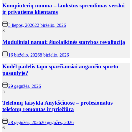
Kompiuterių nuoma – lankstus sprendimas verslui
ir privatiems klientams
3 liepos, 2026
22 birželio, 2026
3
Moduliniai namai: šiuolaikinės statybos revoliucija
16 birželio, 2026
8 birželio, 2026
Kodėl padelis tapo sparčiausiai augančiu sportu
pasaulyje?
29 gegužės, 2026
5
Telefonų taisykla Anykščiuose – profesionalus
telefonų remontas ir priežiūra
28 gegužės, 2026
20 gegužės, 2026
6