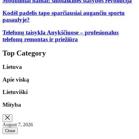
Moduliniai namai: šiuolaikinės statybos revoliucija
Kodėl padelis tapo sparčiausiai augančiu sportu
pasaulyje?
Telefonų taisykla Anykščiuose – profesionalus
telefonų remontas ir priežiūra
Top Category
Lietuva
Apie viską
Lietuviški
Mityba
August 7, 2026
Close