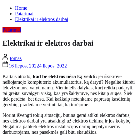
Home
Patarimai
Elektrikai ir elektros darbai
Patarimai
Elektrikai ir elektros darbai
tomas
16 liepos, 2022
4 liepos, 2022
Kartais atrodo,
kad be elektros nėra ką veikti:
jei išsikrovė
nešiojamojo kompiuterio akumuliatorius, ką daryti? Negalite žiūrėti
televizoriaus, valyti namų. Vienintelis dalykas, kurį reikia padaryti,
tai greitai suvalgyti viską, kas yra šaldytuve, nes kitaip suges. Šiek
tiek perdėta, bet tiesa. Kai kažkaip netenkame paprastų kasdienių
gėrybių, pradedame vertinti tai, ką turėjome.
Norint išvengti tokių situacijų, būtina gerai atlikti elektros darbus,
nes elektros darbai yra atsakingi už elektros tiekimą ir jos kokybę.
Negalima patikėti elektros instaliacijos darbų nepatyrusiems
darbuotojams, nes pasekmės gali būti skaudžios.