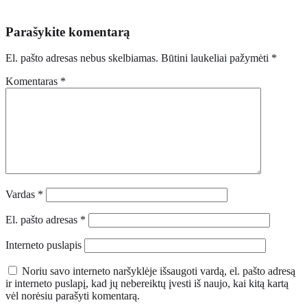
Parašykite komentarą
El. pašto adresas nebus skelbiamas.
Būtini laukeliai pažymėti
*
Komentaras
*
Vardas
*
El. pašto adresas
*
Interneto puslapis
Noriu savo interneto naršyklėje išsaugoti vardą, el. pašto adresą
ir interneto puslapį, kad jų nebereiktų įvesti iš naujo, kai kitą kartą
vėl norėsiu parašyti komentarą.