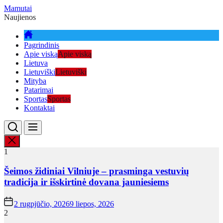
Skip
Mamutai
to
Naujienos
the
content
Pagrindinis
Apie viską
Apie viską
Lietuva
Lietuviški
Lietuviški
Mityba
Patarimai
Sportas
Sportas
Kontaktai
1
Šeimos židiniai Vilniuje – prasminga vestuvių
tradicija ir išskirtinė dovana jauniesiems
2 rugpjūčio, 2026
9 liepos, 2026
2