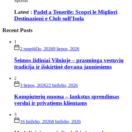
Sportas
Latest :
Padel a Tenerife: Scopri le Migliori
Destinazioni e Club sull’Isola
Recent Posts
1
2 rugpjūčio, 2026
9 liepos, 2026
Šeimos židiniai Vilniuje – prasminga vestuvių
tradicija ir išskirtinė dovana jauniesiems
2
3 liepos, 2026
22 birželio, 2026
Kompiuterių nuoma – lankstus sprendimas
verslui ir privatiems klientams
3
16 birželio, 2026
8 birželio, 2026