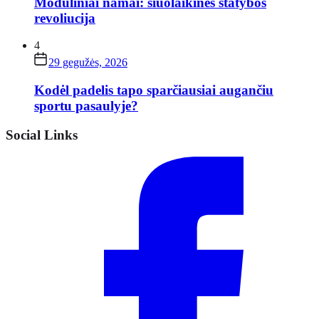
Moduliniai namai: šiuolaikinės statybos
revoliucija
4
29 gegužės, 2026
Kodėl padelis tapo sparčiausiai augančiu
sportu pasaulyje?
Social Links