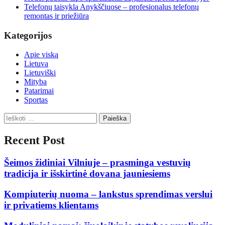
Telefonų taisykla Anykščiuose – profesionalus telefonų
remontas ir priežiūra
Kategorijos
Apie viską
Lietuva
Lietuviški
Mityba
Patarimai
Sportas
Ieškoti:
Recent Post
Šeimos židiniai Vilniuje – prasminga vestuvių
tradicija ir išskirtinė dovana jauniesiems
Kompiuterių nuoma – lankstus sprendimas verslui
ir privatiems klientams