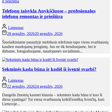
Telefonų taisykla Anykščiuose – profesionalus
telefonų remontas ir priežiūra
Laimonas
28 gegužės, 2026
20 gegužės, 2026
Šiuolaikiniame pasaulyje mobilusis telefonas tapo vienu svarbiausių
kasdien naudojamų įrenginių. Juo ne tik bendraujame, bet ir
dirbame, fotografuojame, naudojamės socialiniais...
Sekminės kada būna ir kodėl ši šventė svarbi?
Laimonas
22 gegužės, 2026
24 gegužės, 2026
Daugelis žmonių kasmet klausia – sekminės kada būna ir kuo ši
diena ypatinga? Tai viena svarbiausių krikščioniškų švenčių, kuri
Lietuvoje...