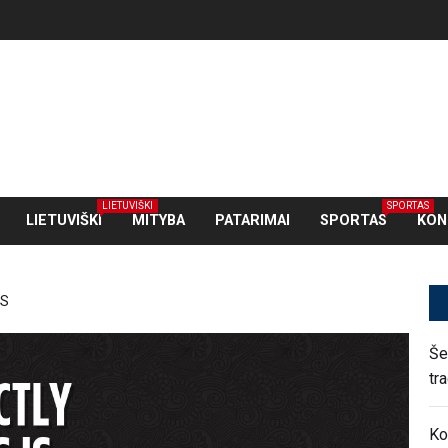
LIETUVIŠKI
SPORTAS
LIETUVIŠKI
MITYBA
PATARIMAI
SPORTAS
KON
SS
Še
tr
Ko