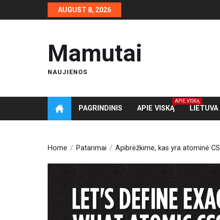
Skip
AUGUST 8, 2026
to
the
content
Mamutai
NAUJIENOS
APIE VISKĄ
PAGRINDINIS
APIE VISKĄ
LIETUVA
Home
Patarimai
Apibrėžkime, kas yra atominė C