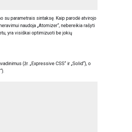
o su parametrais sintaksę. Kaip parodė atvirojo
eravimui naudoja „Atomizer“, nebereikia rašyti
u, yra visiškai optimizuoti be jokių
avadinimus (žr. „Expressive CSS“ ir „Solid“), o
).