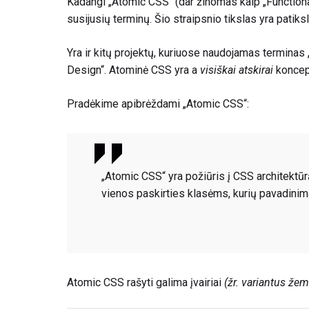
Kadangi „Atomic CSS“ (dar žinomas kaip „Functional
susijusių terminų. Šio straipsnio tikslas yra patiksl
Yra ir kitų projektų, kuriuose naudojamas terminas
Design“. Atominė CSS yra a
visiškai atskirai
koncep
Pradėkime apibrėždami „Atomic CSS“:
„Atomic CSS“ yra požiūris į CSS architektū
vienos paskirties klasėms, kurių pavadinima
Atomic CSS rašyti galima įvairiai
(žr. variantus žem