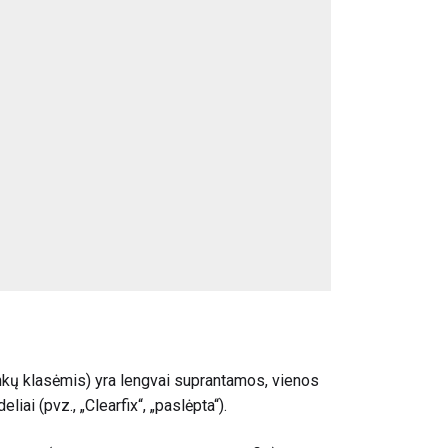
kų klasėmis) yra lengvai suprantamos, vienos
iai (pvz., „Clearfix“, „paslėpta“).