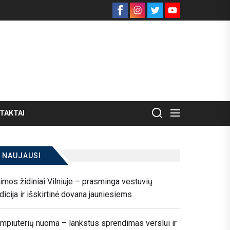
Facebook
Instagram
Twitter
Youtube
TAKTAI
NAUJAUSI
imos židiniai Vilniuje – prasminga vestuvių
adicija ir išskirtinė dovana jauniesiems
mpiuterių nuoma – lankstus sprendimas verslui ir