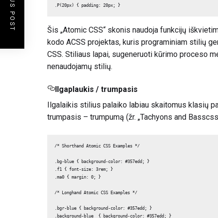
PREVIOUS POST
.P(20px) { padding: 20px; }
Šis „Atomic CSS“ skonis naudoja funkcijų iškvietim
kodo ACSS projektas, kuris programiniam stilių gen
CSS. Stiliaus lapai, sugeneruoti kūrimo proceso met
nenaudojamų stilių.
Ilgaplaukis / trumpasis
Ilgalaikis stilius palaiko labiau skaitomus klasių p
trumpasis – trumpumą (žr. „Tachyons and Basscss“
/* Shorthand Atomic CSS Examples */

.bg-blue { background-color: #357edd; } 

.f1 { font-size: 3rem; }

.ma0 { margin: 0; }

/* Longhand Atomic CSS Examples */

.bgr-blue { background-color: #357edd; }

.background-blue  { background-color: #357edd; }
