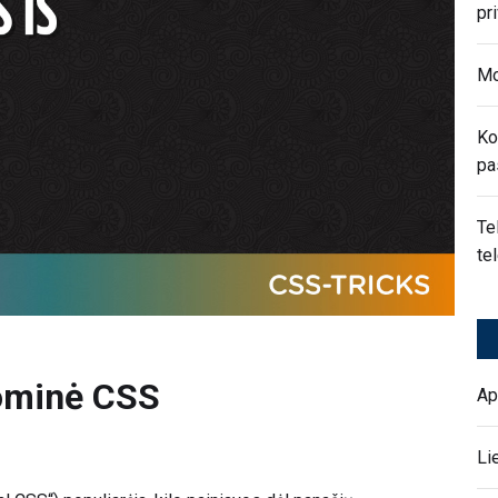
pr
Mo
Ko
pa
Te
te
tominė CSS
Ap
Li