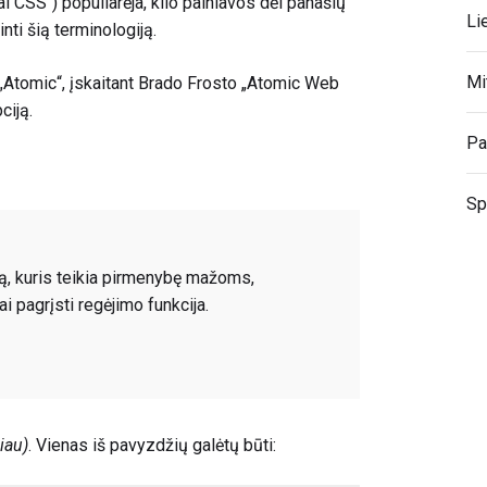
 CSS“) populiarėja, kilo painiavos dėl panašių
Li
inti šią terminologiją.
Mi
 „Atomic“, įskaitant Brado Frosto „Atomic Web
ciją.
Pa
Sp
rą, kuris teikia pirmenybę mažoms,
i pagrįsti regėjimo funkcija.
iau)
. Vienas iš pavyzdžių galėtų būti: