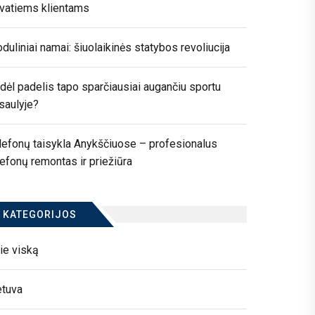
ivatiems klientams
duliniai namai: šiuolaikinės statybos revoliucija
dėl padelis tapo sparčiausiai augančiu sportu
saulyje?
lefonų taisykla Anykščiuose – profesionalus
lefonų remontas ir priežiūra
KATEGORIJOS
ie viską
etuva