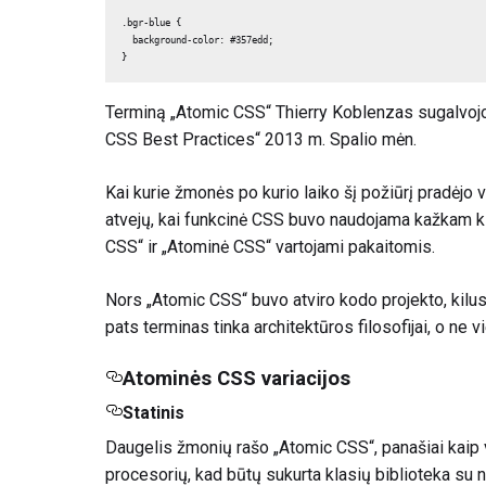
.bgr-blue { 

  background-color: #357edd; 

}
Terminą „Atomic CSS“ Thierry Koblenzas sugalvojo
CSS Best Practices“ 2013 m. Spalio mėn.
Kai kurie žmonės po kurio laiko šį požiūrį pradėjo 
atvejų, kai funkcinė CSS buvo naudojama kažkam ki
CSS“ ir „Atominė CSS“ vartojami pakaitomis.
Nors „Atomic CSS“ buvo atviro kodo projekto, kilusi
pats terminas tinka architektūros filosofijai, o ne
Atominės CSS variacijos
Statinis
Daugelis žmonių rašo „Atomic CSS“, panašiai kaip v
procesorių, kad būtų sukurta klasių biblioteka su n