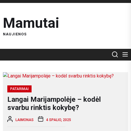
Skip
to
Mamutai
the
content
NAUJIENOS
PATARIMAI
Langai Marijampolėje – kodėl
svarbu rinktis kokybę?
LAIMONAS
4 SPALIO, 2025