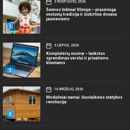
2 RUGPJŪČIO, 2026
Šeimos židiniai Vilniuje – prasminga
vestuvių tradicija ir išskirtinė dovana
jauniesiems
1
3 LIEPOS, 2026
Kompiuterių nuoma – lankstus
sprendimas verslui ir privatiems
klientams
2
16 BIRŽELIO, 2026
Moduliniai namai: šiuolaikinės statybos
revoliucija
3