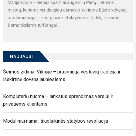
Marijampolė – vienas sparčiai augančių Pietų Lietuvos
miestų, kuriame vis daugiau dėmesio skiriama būsto kokybei,
modernizacijai ir energiniam efektyvumui. Didelę reikšmę
šiems tikslams turi langai...
NAUJAUSI
Šeimos židiniai Vilniuje – prasminga vestuvių tradicija ir
išskirtinė dovana jauniesiems
Kompiuterių nuoma – lankstus sprendimas verslui ir
privatiems klientams
Moduliniai namai: šiuolaikinės statybos revoliucija