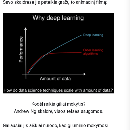
Savo skaidrėse jis pateikia gražų to animacinį filmą:
Kodėl reikia giliai mokytis?
Andrew Ng skaidrė, visos teisės saugomos.
Galiausiai jis aiškiai nurodo, kad giluminio mokymosi