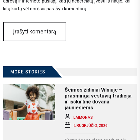
adresą ir interneto puslapį, kad jų nebereiktų įvesti iš naujo, kai
kitą kartą vėl norėsiu parašyti komentarą.
MORE STORIES
Šeimos židiniai Vilniuje –
prasminga vestuvių tradicija
ir išskirtinė dovana
jauniesiems
LAIMONAS
2 RUGPJŪČIO, 2026