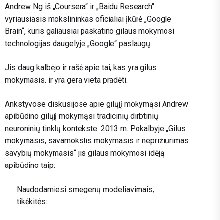
Andrew Ng iš „Coursera“ ir „Baidu Research“
vyriausiasis mokslininkas oficialiai įkūrė „Google
Brain“, kuris galiausiai paskatino gilaus mokymosi
technologijas daugelyje „Google“ paslaugų.
Jis daug kalbėjo ir rašė apie tai, kas yra gilus
mokymasis, ir yra gera vieta pradėti.
Ankstyvose diskusijose apie gilųjį mokymąsi Andrew
apibūdino gilųjį mokymąsi tradicinių dirbtinių
neuroninių tinklų kontekste. 2013 m. Pokalbyje „Gilus
mokymasis, savamokslis mokymasis ir neprižiūrimas
savybių mokymasis“ jis gilaus mokymosi idėją
apibūdino taip:
Naudodamiesi smegenų modeliavimais,
tikėkitės: