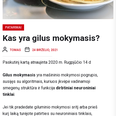
PATARIMAI
Kas yra gilus mokymasis?
TOMAS
24 BIRŽELIO, 2021
Paskutinį kartą atnaujinta 2020 m. Rugpjūčio 14 d
Gilus mokymasis
yra mašininio mokymosi pogrupis,
susijęs su algoritmais, kuriuos įkvėpė vadinamoji
smegenų struktūra ir funkcija
dirbtiniai neuroniniai
tinklai
.
Jei tik pradedate giluminio mokymosi sritį arba prieš
kurį laiką turėjote patirties su neuroniniais tinklais,