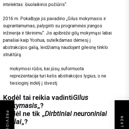
intelektas: šiuolaikinis požiūris“.
2016 m. Pokalbyje jis pavadino „Gilus mokymasis ir
suprantamumas, palyginti su programinės įrangos
inžinerija ir tikrinimu“. Jis apibrėžė gilų mokymąsi labai
panašiai kaip Yoshua, sutelkdamas dėmesį į
abstrakcijos galią, leidžiamą naudojant gilesnę tinklo
struktūrą.
mokymosi rūšis, kai jūsų suformuota
reprezentacija turi kelis abstrakcijos lygius, o ne
tiesioginį indėlį į išvestį
Kodėl tai reikia vadinti
Gilus
mokymasis
„?
Kodėl ne tik „
Dirbtiniai neuroniniai
tinklai
„?