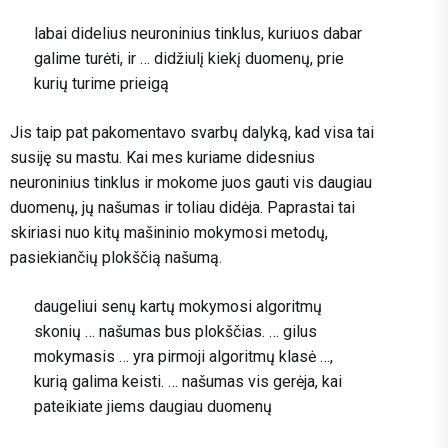
labai didelius neuroninius tinklus, kuriuos dabar
galime turėti, ir … didžiulį kiekį duomenų, prie
kurių turime prieigą
Jis taip pat pakomentavo svarbų dalyką, kad visa tai
susiję su mastu. Kai mes kuriame didesnius
neuroninius tinklus ir mokome juos gauti vis daugiau
duomenų, jų našumas ir toliau didėja. Paprastai tai
skiriasi nuo kitų mašininio mokymosi metodų,
pasiekiančių plokščią našumą.
daugeliui senų kartų mokymosi algoritmų
skonių … našumas bus plokščias. … gilus
mokymasis … yra pirmoji algoritmų klasė …,
kurią galima keisti. … našumas vis gerėja, kai
pateikiate jiems daugiau duomenų