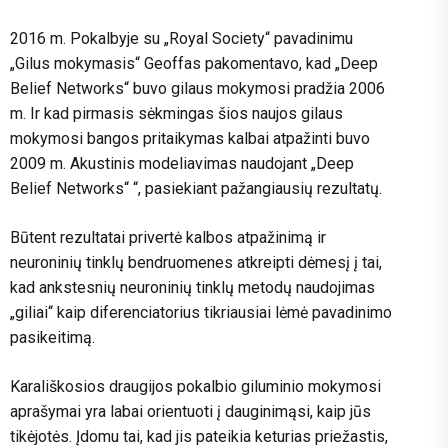
2016 m. Pokalbyje su „Royal Society“ pavadinimu
„Gilus mokymasis“ Geoffas pakomentavo, kad „Deep
Belief Networks“ buvo gilaus mokymosi pradžia 2006
m. Ir kad pirmasis sėkmingas šios naujos gilaus
mokymosi bangos pritaikymas kalbai atpažinti buvo
2009 m. Akustinis modeliavimas naudojant „Deep
Belief Networks“ “, pasiekiant pažangiausių rezultatų.
Būtent rezultatai privertė kalbos atpažinimą ir
neuroninių tinklų bendruomenes atkreipti dėmesį į tai,
kad ankstesnių neuroninių tinklų metodų naudojimas
„giliai“ kaip diferenciatorius tikriausiai lėmė pavadinimo
pasikeitimą.
Karališkosios draugijos pokalbio giluminio mokymosi
aprašymai yra labai orientuoti į dauginimąsi, kaip jūs
tikėjotės. Įdomu tai, kad jis pateikia keturias priežastis,