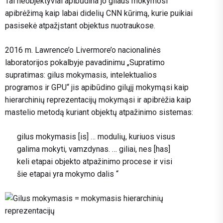
Tai neobjektyviai apibūdina jo gilaus mokymosi
apibrėžimą kaip labai didelių CNN kūrimą, kurie puikiai
pasisekė atpažįstant objektus nuotraukose.
2016 m. Lawrence’o Livermore’o nacionalinės
laboratorijos pokalbyje pavadinimu „Supratimo
supratimas: gilus mokymasis, intelektualios
programos ir GPU“ jis apibūdino gilųjį mokymąsi kaip
hierarchinių reprezentacijų mokymąsi ir apibrėžia kaip
mastelio metodą kuriant objektų atpažinimo sistemas:
gilus mokymasis [is] … modulių, kuriuos visus
galima mokyti, vamzdynas. … giliai, nes [has]
keli etapai objekto atpažinimo procese ir visi
šie etapai yra mokymo dalis “