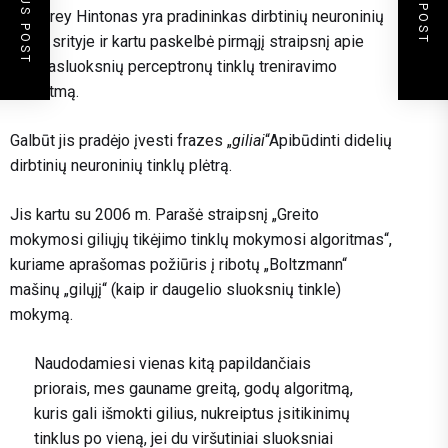
PREVIOUS POST
NEXT POST
Geoffrey Hintonas yra pradininkas dirbtinių neuroninių
tinklų srityje ir kartu paskelbė pirmąjį straipsnį apie
daugiasluoksnių perceptronų tinklų treniravimo
algoritmą.
Galbūt jis pradėjo įvesti frazes „
giliai
“Apibūdinti didelių
dirbtinių neuroninių tinklų plėtrą.
Jis kartu su 2006 m. Parašė straipsnį „Greito
mokymosi giliųjų tikėjimo tinklų mokymosi algoritmas“,
kuriame aprašomas požiūris į ribotų „Boltzmann“
mašinų „gilųjį“ (kaip ir daugelio sluoksnių tinkle)
mokymą.
Naudodamiesi vienas kitą papildančiais
priorais, mes gauname greitą, godų algoritmą,
kuris gali išmokti gilius, nukreiptus įsitikinimų
tinklus po vieną, jei du viršutiniai sluoksniai