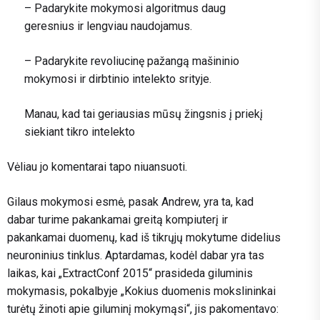
– Padarykite mokymosi algoritmus daug
geresnius ir lengviau naudojamus.
– Padarykite revoliucinę pažangą mašininio
mokymosi ir dirbtinio intelekto srityje.
Manau, kad tai geriausias mūsų žingsnis į priekį
siekiant tikro intelekto
Vėliau jo komentarai tapo niuansuoti.
Gilaus mokymosi esmė, pasak Andrew, yra ta, kad
dabar turime pakankamai greitą kompiuterį ir
pakankamai duomenų, kad iš tikrųjų mokytume didelius
neuroninius tinklus. Aptardamas, kodėl dabar yra tas
laikas, kai „ExtractConf 2015“ prasideda giluminis
mokymasis, pokalbyje „Kokius duomenis mokslininkai
turėtų žinoti apie giluminį mokymąsi“, jis pakomentavo: