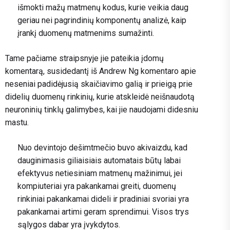
išmokti mažų matmenų kodus, kurie veikia daug
geriau nei pagrindinių komponentų analizė, kaip
įrankį duomenų matmenims sumažinti.
Tame pačiame straipsnyje jie pateikia įdomų
komentarą, susidedantį iš Andrew Ng komentaro apie
neseniai padidėjusią skaičiavimo galią ir prieigą prie
didelių duomenų rinkinių, kurie atskleidė neišnaudotą
neuroninių tinklų galimybes, kai jie naudojami didesniu
mastu.
Nuo devintojo dešimtmečio buvo akivaizdu, kad
dauginimasis giliaisiais automatais būtų labai
efektyvus netiesiniam matmenų mažinimui, jei
kompiuteriai yra pakankamai greiti, duomenų
rinkiniai pakankamai dideli ir pradiniai svoriai yra
pakankamai artimi geram sprendimui. Visos trys
sąlygos dabar yra įvykdytos.