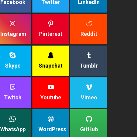
Facebook
Twitter
LinkedIn
Instagram
Pinterest
Reddit
Skype
Snapchat
Tumblr
Twitch
Youtube
Vimeo
WhatsApp
WordPress
GitHub