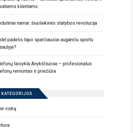
ivatiems klientams
duliniai namai: šiuolaikinės statybos revoliucija
dėl padelis tapo sparčiausiai augančiu sportu
saulyje?
lefonų taisykla Anykščiuose – profesionalus
lefonų remontas ir priežiūra
KATEGORIJOS
ie viską
etuva