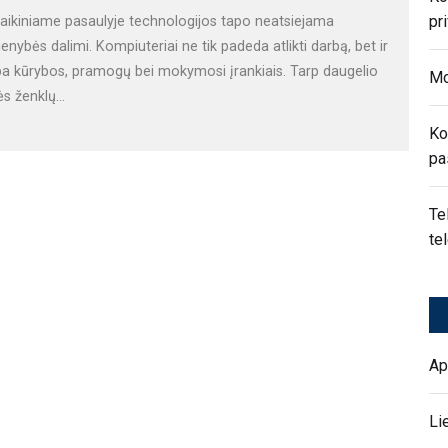
pr
laikiniame pasaulyje technologijos tapo neatsiejama
enybės dalimi. Kompiuteriai ne tik padeda atlikti darbą, bet ir
a kūrybos, pramogų bei mokymosi įrankiais. Tarp daugelio
Mo
s ženklų...
Ko
pa
Te
te
Ap
Li