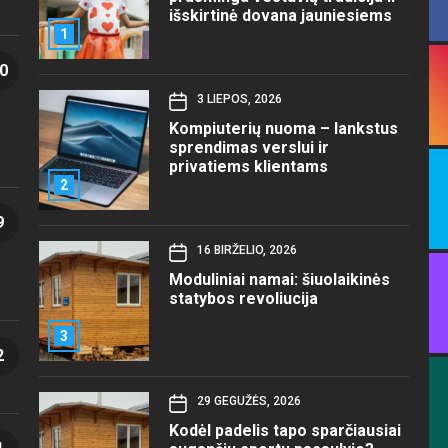
išskirtinė dovana jauniesiems
1
0
3 LIEPOS, 2026
Kompiuterių nuoma – lankstus
sprendimas verslui ir
privatiems klientams
2
9
16 BIRŽELIO, 2026
Moduliniai namai: šiuolaikinės
statybos revoliucija
3
2
29 GEGUŽĖS, 2026
Kodėl padelis tapo sparčiausiai