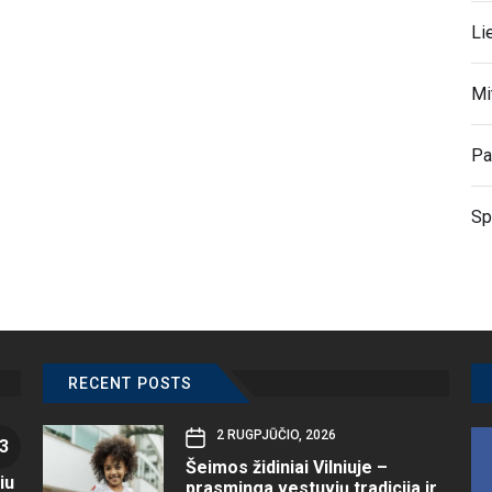
Li
Mi
Pa
Sp
RECENT POSTS
2 RUGPJŪČIO, 2026
3
Šeimos židiniai Vilniuje –
iu
prasminga vestuvių tradicija ir