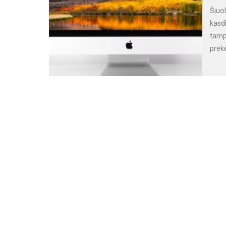
Šiuo
kasdi
tamp
prekė