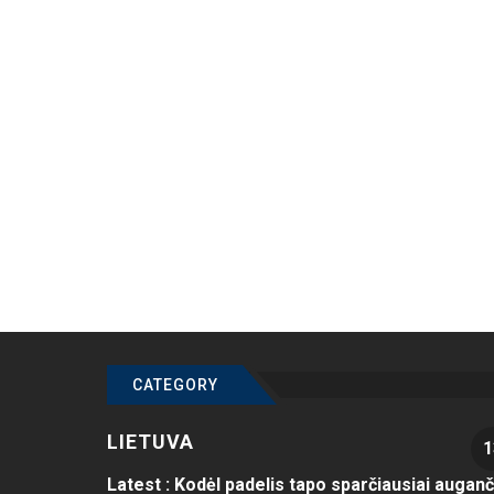
CATEGORY
LIETUVA
1
Latest :
Kodėl padelis tapo sparčiausiai auganč