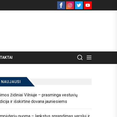
Facebook
Instagram
Twitter
Youtube
TAKTAI
NAUJAUSI
imos židiniai Vilniuje – prasminga vestuvių
adicija ir išskirtinė dovana jauniesiems
mpiuterių nuoma – lankstus sprendimas verslui ir