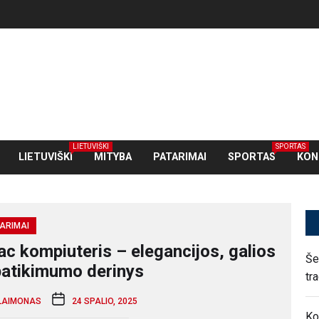
LIETUVIŠKI
SPORTAS
LIETUVIŠKI
MITYBA
PATARIMAI
SPORTAS
KON
ARIMAI
ac kompiuteris – elegancijos, galios
Še
 patikimumo derinys
tr
LAIMONAS
24 SPALIO, 2025
Ko