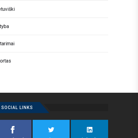
etuviški
tyba
tarimai
ortas
SOCIAL LINKS