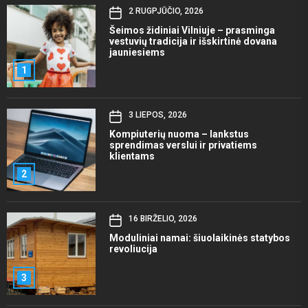
2 RUGPJŪČIO, 2026
Šeimos židiniai Vilniuje – prasminga
vestuvių tradicija ir išskirtinė dovana
jauniesiems
1
3 LIEPOS, 2026
Kompiuterių nuoma – lankstus
sprendimas verslui ir privatiems
klientams
2
16 BIRŽELIO, 2026
Moduliniai namai: šiuolaikinės statybos
revoliucija
3