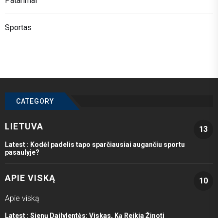
Patarimai
Sportas
CATEGORY
LIETUVA
13
Latest :
Kodėl padelis tapo sparčiausiai augančiu sportu
pasaulyje?
APIE VISKĄ
10
Apie viską
Latest :
Sienų Dailylentės: Viskas, Ką Reikia Žinoti