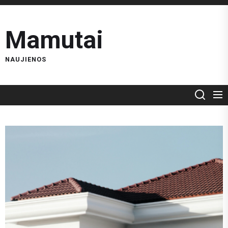
Skip
to
Mamutai
the
content
NAUJIENOS