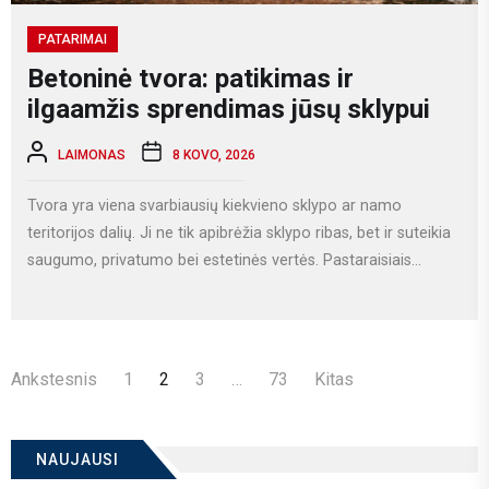
PATARIMAI
Betoninė tvora: patikimas ir
ilgaamžis sprendimas jūsų sklypui
LAIMONAS
8 KOVO, 2026
Tvora yra viena svarbiausių kiekvieno sklypo ar namo
teritorijos dalių. Ji ne tik apibrėžia sklypo ribas, bet ir suteikia
saugumo, privatumo bei estetinės vertės. Pastaraisiais...
Įrašų
Ankstesnis
1
2
3
…
73
Kitas
puslapiavimas
NAUJAUSI