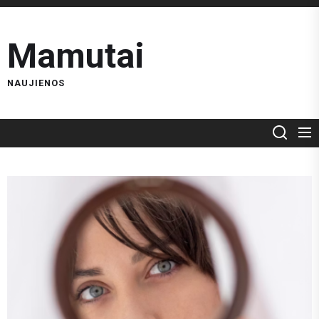
Skip
to
Mamutai
the
content
NAUJIENOS