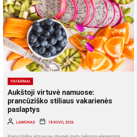
PATARIMAI
Aukštoji virtuvė namuose:
prancūziško stiliaus vakarienės
paslaptys
LAIMONAS
18 KOVO, 2026
Prancūziška virtuvė jau daugelį metų laikoma elegancijos,