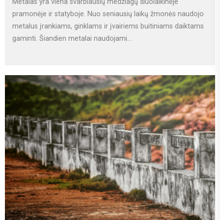
Metalas yra viena svarbiausių medžiagų šiuolaikinėje
pramonėje ir statyboje. Nuo seniausių laikų žmonės naudojo
metalus įrankiams, ginklams ir įvairiems buitiniams daiktams
gaminti. Šiandien metalai naudojami...