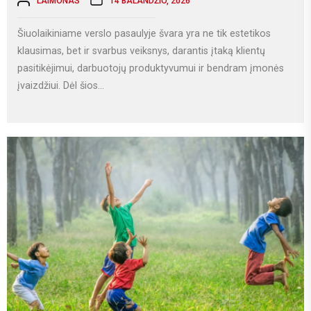
LAIMONAS
14 BALANDŽIO, 2026
Šiuolaikiniame verslo pasaulyje švara yra ne tik estetikos
klausimas, bet ir svarbus veiksnys, darantis įtaką klientų
pasitikėjimui, darbuotojų produktyvumui ir bendram įmonės
įvaizdžiui. Dėl šios...