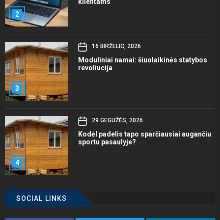
klientams
2
16 BIRŽELIO, 2026
Moduliniai namai: šiuolaikinės statybos
revoliucija
3
29 GEGUŽĖS, 2026
Kodėl padelis tapo sparčiausiai augančiu
sportu pasaulyje?
4
SOCIAL LINKS