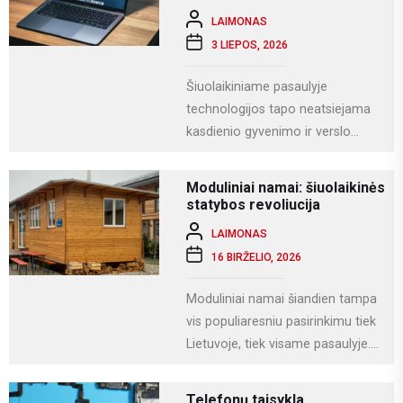
LAIMONAS
3 LIEPOS, 2026
Šiuolaikiniame pasaulyje
technologijos tapo neatsiejama
kasdienio gyvenimo ir verslo
dalimi. Kompiuteriai naudojami
darbui, mokslams, kūrybai,
Moduliniai namai: šiuolaikinės
komunikacijai ir įvairioms
statybos revoliucija
specializuotoms užduotims...
LAIMONAS
16 BIRŽELIO, 2026
Moduliniai namai šiandien tampa
vis populiaresniu pasirinkimu tiek
Lietuvoje, tiek visame pasaulyje.
Tai modernus statybos būdas, kai
namas gaminamas ne...
Telefonų taisykla