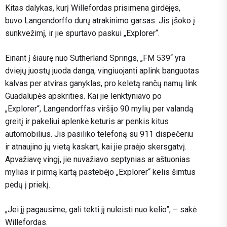
Kitas dalykas, kurį Willefordas prisimena girdėjęs,
buvo Langendorffo durų atrakinimo garsas. Jis įšoko į
sunkvežimį, ir jie spurtavo paskui „Explorer“.
Einant į šiaurę nuo Sutherland Springs, „FM 539“ yra
dviejų juostų juoda danga, vingiuojanti aplink banguotas
kalvas per atviras ganyklas, pro keletą rančų namų link
Guadalupės apskrities. Kai jie lenktyniavo po
„Explorer“, Langendorffas viršijo 90 mylių per valandą
greitį ir pakeliui aplenkė keturis ar penkis kitus
automobilius. Jis pasiliko telefoną su 911 dispečeriu
ir atnaujino jų vietą kaskart, kai jie praėjo skersgatvį.
Apvažiavę vingį, jie nuvažiavo septynias ar aštuonias
mylias ir pirmą kartą pastebėjo „Explorer“ kelis šimtus
pėdų į priekį.
„Jei jį pagausime, gali tekti jį nuleisti nuo kelio”, – sakė
Willefordas.