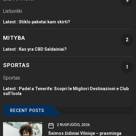
9
Lietuviški
Latest :
Stiklo paketai kam skirti?
MITYBA
2
Latest :
Kas yra CBD Saldainiai?
SPORTAS
1
Sportas
Latest :
Padel a Tenerife: Scopri le Migliori Destinazioni e Club
sull’Isola
RECENT POSTS
2 RUGPJŪČIO, 2026
Šeimos židiniai Vilniuje – prasminga