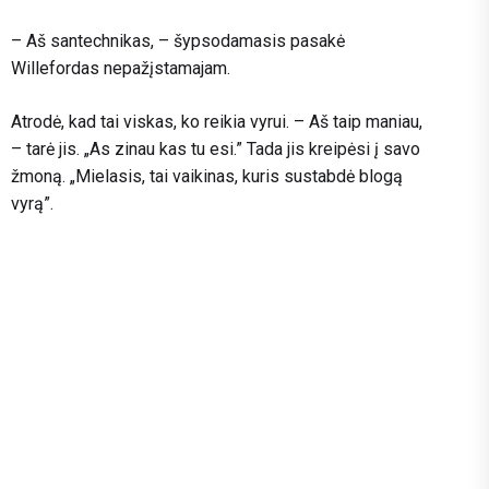
– Aš santechnikas, – šypsodamasis pasakė
Willefordas nepažįstamajam.
Atrodė, kad tai viskas, ko reikia vyrui. – Aš taip maniau,
– tarė jis. „As zinau kas tu esi.” Tada jis kreipėsi į savo
žmoną. „Mielasis, tai vaikinas, kuris sustabdė blogą
vyrą”.