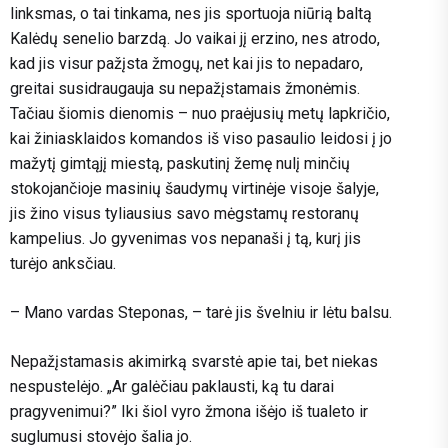
linksmas, o tai tinkama, nes jis sportuoja niūrią baltą
Kalėdų senelio barzdą. Jo vaikai jį erzino, nes atrodo,
kad jis visur pažįsta žmogų, net kai jis to nepadaro,
greitai susidraugauja su nepažįstamais žmonėmis.
Tačiau šiomis dienomis – nuo praėjusių metų lapkričio,
kai žiniasklaidos komandos iš viso pasaulio leidosi į jo
mažytį gimtąjį miestą, paskutinį žemę nulį minčių
stokojančioje masinių šaudymų virtinėje visoje šalyje,
jis žino visus tyliausius savo mėgstamų restoranų
kampelius. Jo gyvenimas vos nepanaši į tą, kurį jis
turėjo anksčiau.
– Mano vardas Steponas, – tarė jis švelniu ir lėtu balsu.
Nepažįstamasis akimirką svarstė apie tai, bet niekas
nespustelėjo. „Ar galėčiau paklausti, ką tu darai
pragyvenimui?” Iki šiol vyro žmona išėjo iš tualeto ir
suglumusi stovėjo šalia jo.