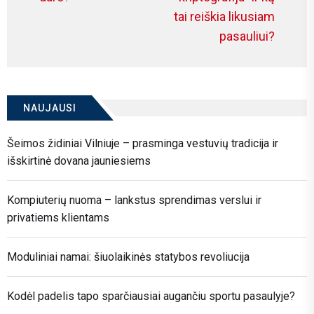
įrašų
post:
Ne
tai reiškia likusiam
po
pasauliui?
NAUJAUSI
Šeimos židiniai Vilniuje – prasminga vestuvių tradicija ir
išskirtinė dovana jauniesiems
Kompiuterių nuoma – lankstus sprendimas verslui ir
privatiems klientams
Moduliniai namai: šiuolaikinės statybos revoliucija
Kodėl padelis tapo sparčiausiai augančiu sportu pasaulyje?