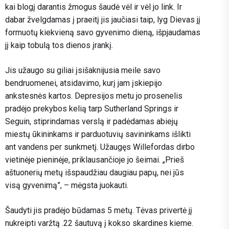
kai blogį darantis žmogus šaudė vėl ir vėl jo link. Ir
dabar žvelgdamas į praeitį jis jaučiasi taip, lyg Dievas jį
formuotų kiekvieną savo gyvenimo dieną, išpjaudamas
jį kaip tobulą tos dienos įrankį.
Jis užaugo su giliai įsišaknijusia meile savo
bendruomenei, atsidavimo, kurį jam įskiepijo
ankstesnės kartos. Depresijos metu jo prosenelis
pradėjo prekybos kelią tarp Sutherland Springs ir
Seguin, stiprindamas verslą ir padėdamas abiejų
miestų ūkininkams ir parduotuvių savininkams išlikti
ant vandens per sunkmetį. Užaugęs Willefordas dirbo
vietinėje pieninėje, priklausančioje jo šeimai. „Prieš
aštuonerių metų išspaudžiau daugiau papų, nei jūs
visą gyvenimą”, – mėgsta juokauti.
Šaudyti jis pradėjo būdamas 5 metų. Tėvas privertė jį
nukreipti varžtą .22 šautuvą į kokso skardines kieme.