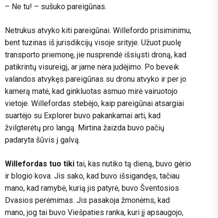
– Ne tu! – sušuko pareigūnas.
Netrukus atvyko kiti pareigūnai. Willefordo prisiminimu,
bent tuzinas iš jurisdikcijų visoje srityje. Užuot puolę
transporto priemonę, jie nusprendė išsiųsti droną, kad
patikrintų visureigį, ar jame nėra judėjimo. Po beveik
valandos atvykęs pareigūnas su dronu atvyko ir per jo
kamerą matė, kad ginkluotas asmuo mirė vairuotojo
vietoje. Willefordas stebėjo, kaip pareigūnai atsargiai
suartėjo su Explorer
buvo pakankamai arti, kad
žvilgterėtų pro langą. Mirtina žaizda buvo pačių
padaryta šūvis į galvą.
Willefordas tuo tiki
tai, kas nutiko tą dieną, buvo gėrio
ir blogio kova. Jis sako, kad buvo išsigandęs, tačiau
mano, kad ramybė, kurią jis patyrė, buvo Šventosios
Dvasios perėmimas. Jis pasakoja žmonėms, kad
mano, jog tai buvo Viešpaties ranka, kuri jį apsaugojo,