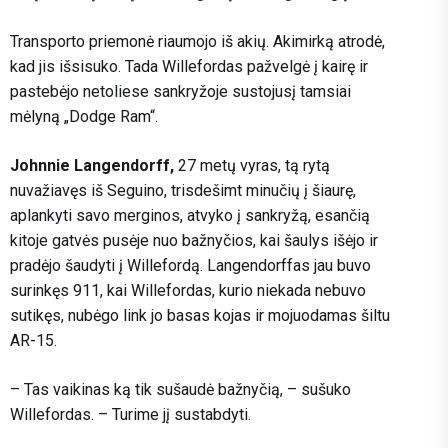
Transporto priemonė riaumojo iš akių. Akimirką atrodė,
kad jis išsisuko. Tada Willefordas pažvelgė į kairę ir
pastebėjo netoliese sankryžoje sustojusį tamsiai
mėlyną „Dodge Ram“.
Johnnie Langendorff,
27 metų vyras, tą rytą
nuvažiavęs iš Seguino, trisdešimt minučių į šiaurę,
aplankyti savo merginos, atvyko į sankryžą, esančią
kitoje gatvės pusėje nuo bažnyčios, kai šaulys išėjo ir
pradėjo šaudyti į Willefordą. Langendorffas jau buvo
surinkęs 911, kai Willefordas, kurio niekada nebuvo
sutikęs, nubėgo link jo basas kojas ir mojuodamas šiltu
AR-15.
– Tas vaikinas ką tik sušaudė bažnyčią, – sušuko
Willefordas. – Turime jį sustabdyti.