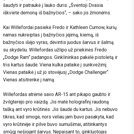
šaudyti ir patraukė į lauko duris. „Šventoji Dvasia
iškvietė demoną iš bažnyčios“, – sako jis žmonėms.
Kai Willefordai pasiekė Fredo ir Kathleen Curnow, kurių
namas nukreiptas į bažnyčios įėjimą, kiemą, iš
bažnyčios išėjo vyras, dėvintis juodus šarvus ir šalmą
su skydeliu. Willefordas užlipo už priekinės Fredo
„Dodge Ram“ padangos. Ginklininkas pakėlė pistoletą ir
tris kartus šaudė. Viena kulka pataikė į sunkvežimį.
Vienas pataikė į už jo stovėjusį „Dodge Challenger“.
Vienas atsitrenkė į namą.
Willefordas atrėmė savo AR-15 ant pikapo gaubto ir
žvilgterėjo pro vaizdą. Jis matė holografinį raudoną
tašką ant vyro krūtinės. Jis šaudė du kartus. Jis nebuvo
tikras, kad smogė, nors vėliau jam buvo pasakyta, kad
vyro krūtinėje ir pilve buvo sumušimai, atitinkantys
smūgį nešiojant šarvus. Nepaisant to, ginkluotojas