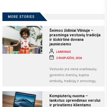
MORE STORIES
Šeimos židiniai Vilniuje –
prasminga vestuvių tradicija
ir išskirtinė dovana
jauniesiems
LAIMONAS
2 RUGPJŪČIO, 2026
Vestuvės yra viena svarbiausių
gyvenimo švenčių, kupina
simbolių, tradicijų ir emocingų
akimirkų. Viena iš gražiausių ir
labiausiai vertinamų lietuviškų
Kompiuterių nuoma –
vestuvių...
lankstus sprendimas verslui
ir privatiems klientams