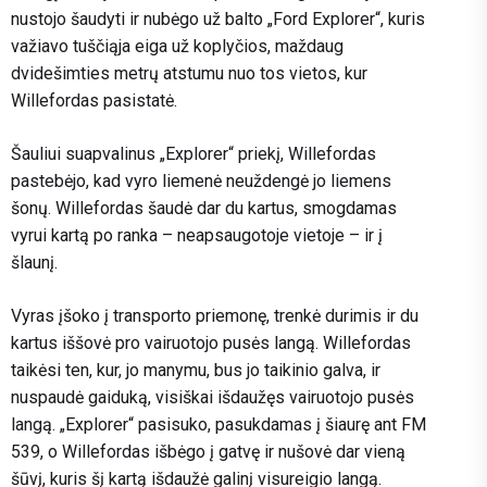
nustojo šaudyti ir nubėgo už balto „Ford Explorer“, kuris
važiavo tuščiąja eiga už koplyčios, maždaug
dvidešimties metrų atstumu nuo tos vietos, kur
Willefordas pasistatė.
Šauliui suapvalinus „Explorer“ priekį, Willefordas
pastebėjo, kad vyro liemenė neuždengė jo liemens
šonų. Willefordas šaudė dar du kartus, smogdamas
vyrui kartą po ranka – neapsaugotoje vietoje – ir į
šlaunį.
Vyras įšoko į transporto priemonę, trenkė durimis ir du
kartus iššovė pro vairuotojo pusės langą. Willefordas
taikėsi ten, kur, jo manymu, bus jo taikinio galva, ir
nuspaudė gaiduką, visiškai išdaužęs vairuotojo pusės
langą. „Explorer“ pasisuko, pasukdamas į šiaurę ant FM
539, o Willefordas išbėgo į gatvę ir nušovė dar vieną
šūvį, kuris šį kartą išdaužė galinį visureigio langą.