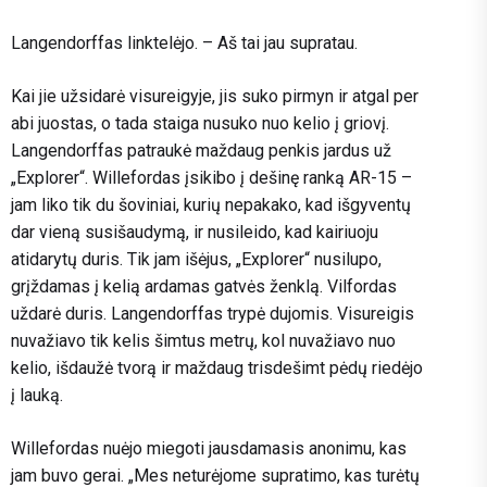
Langendorffas linktelėjo. – Aš tai jau supratau.
Kai jie užsidarė visureigyje, jis suko pirmyn ir atgal per
abi juostas, o tada staiga nusuko nuo kelio į griovį.
Langendorffas patraukė maždaug penkis jardus už
„Explorer“. Willefordas įsikibo į dešinę ranką AR-15 –
jam liko tik du šoviniai, kurių nepakako, kad išgyventų
dar vieną susišaudymą, ir nusileido, kad kairiuoju
atidarytų duris. Tik jam išėjus, „Explorer“ nusilupo,
grįždamas į kelią ardamas gatvės ženklą. Vilfordas
uždarė duris. Langendorffas trypė dujomis. Visureigis
nuvažiavo tik kelis šimtus metrų, kol nuvažiavo nuo
kelio, išdaužė tvorą ir maždaug trisdešimt pėdų riedėjo
į lauką.
Willefordas nuėjo miegoti jausdamasis anonimu, kas
jam buvo gerai. „Mes neturėjome supratimo, kas turėtų