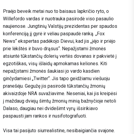
Praėjo beveik metai nuo to baisaus lapkričio ryto, o
Willefordo vardas ir nuotrauka pasirodė viso pasaulio
naujienose. Jungtinių Valstijų prezidentas per spaudos
konferenciją jį gyrė ir vėliau paspaudė ranką. „Fox
News“ ekspertas padėkojo Dievui, kad jis „įėjo ir priėjo
prie lėkštės ir buvo drąsus“. Nepažįstami žmonės
atsiuntė tūkstančių dolerių vertės dovanas ir pakvietė į
egzotiškas, visų išlaidų apmokamas keliones. Kiti
nepažįstami žmonės šaukiasi jo vardo kasdien
ginčydamiesi „Twitter“. Jis tapo geidžiamu viešuoju
pranešėju. Gegužę jis pasirodė tūkstančių žmonių
akivaizdoje NRA suvažiavime. Neseniai, kai jis kreipėsi
į maždaug dviejų šimtų žmonių minią bažnyčioje netoli
Dalaso, daugiau nei dvidešimt vyrų išsirikiavo
paspausti jam rankos ir nusifotografuoti.
Visa tai pasijuto siurrealistine, nesibaigiančia svajone.