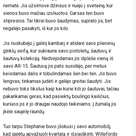
nematė. Jis užsimovė džinsus ir nuėjo į svetainę, kur
sienos buvo mažiau izoliuotos. Garsas ten buvo
stipresnis. Tai tikrai buvo šaudymas, suprato jis, bet
negalėjo pasakyti, iš kur jis kilo.
Jis nuskubėjo į galinį kambarį ir atidarė savo plieninių
ginklų seifą, kur sukrauna savo pistoletų, šautuvų ir
šautuvų kolekciją. Nedvejodamas jis išplėšė vieną iš
savo AR-15. Šautuvą jis pats susidėjo, per metus
keisdamas dalis ir tobulindamas šen bei ten. Jis buvo
lengvas, tinkamas judėti ir galėjo greitai šaudyti. Jis
nebuvo toks tikslus kaip kai kurie kiti jo šautuvai, tačiau
pakankamai geras, kad pasiektų boulingo kaiščius,
kuriuos jis ir jo draugai naudojo taikiniams. Į žurnalą jis
įkėlė saujelę raundų.
Tuo tarpu Stephanie buvo įšokusi į savo automobilį,
kad galėtų apvažiuoti kvartalą ir išsiaiškinti. Willefordo