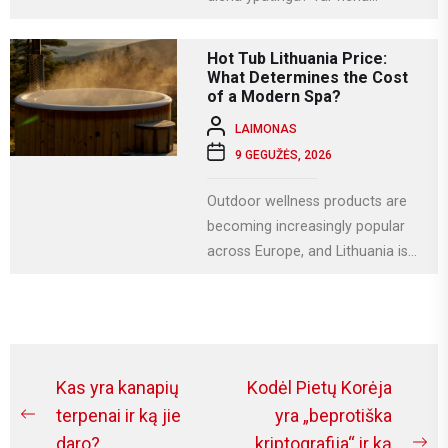
svarbiausių krikščioniškų švenčių,
kuri Lietuvoje...
Hot Tub Lithuania Price:
What Determines the Cost
of a Modern Spa?
LAIMONAS
9 GEGUŽĖS, 2026
Outdoor wellness products are
becoming increasingly popular
across Europe, and Lithuania is
no exception. More homeowners
are investing in relaxation...
Navigacija
Kas yra kanapių
Kodėl Pietų Korėja
tarp
terpenai ir ką jie
yra „beprotiška
Previous
daro?
kriptografija“ ir ką