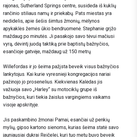
rajonas, Sutherland Springs centre, susideda iš kuklių
rančinio stiliaus namų ir priekabų. Pats miestas yra
nedidelis, apie šešis šimtus žmonių, mėlynos
apykaklės žemės ūkio bendruomenė. Stephanie grįžo
maždaug po minutės. Ji pasakojo savo tėvui mačiusi
vyrą, dėvintį juodą taktiką prie baptistų bažnyčios,
esančioje gatvėje, maždaug už 150 metrų.
Willefordas ir jo šeima pažįsta beveik visus bažnyčios
lankytojus. Kai kurie vyresnieji kongregacijos nariai
pažinojo jo prosenelius. Kiekvienas Kalėdas jis
važiuoja savo „Harley“ su motociklų grupe iš
bažnyčios, kuri tiekia žaislus vargingiems vaikams
visoje apskrityje.
Jis paskambino žmonai Pamai, esančiai už penkių
mylių, gipso kartono sienoms, kurias šeima statė savo
jauniausiai dukrai Reičelei, kuri tuo metu buvo beveik