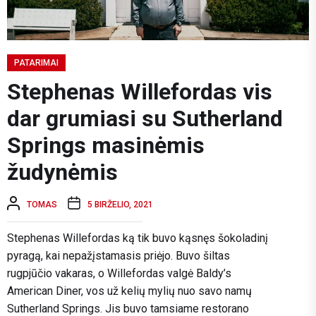
PATARIMAI
Stephenas Willefordas vis
dar grumiasi su Sutherland
Springs masinėmis
žudynėmis
TOMAS
5 BIRŽELIO, 2021
Stephenas Willefordas
ką tik buvo kąsnęs šokoladinį
pyragą, kai nepažįstamasis priėjo. Buvo šiltas
rugpjūčio vakaras, o Willefordas valgė Baldy’s
American Diner, vos už kelių mylių nuo savo namų
Sutherland Springs. Jis buvo tamsiame restorano