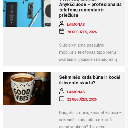
Anykščiuose – profesionalus
telefonų remontas ir
priežiūra
LAIMONAS
28 GEGUŽĖS, 2026
Šiuolaikiniame pasaulyje
mobilusis telefonas tapo vienu
svarbiausių kasdien naudojamų
įrenginių. Juo ne tik bendraujame,
bet ir dirbame, fotografuojame,
Sekminės kada būna ir kodėl
naudojamės socialiniais...
ši šventė svarbi?
LAIMONAS
22 GEGUŽĖS, 2026
Daugelis žmonių kasmet klausia –
sekminės kada būna ir kuo ši
diena ypatinga? Tai viena