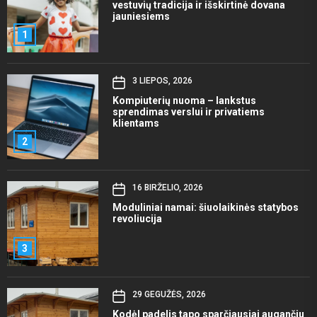
vestuvių tradicija ir išskirtinė dovana
jauniesiems
1
3 LIEPOS, 2026
Kompiuterių nuoma – lankstus
sprendimas verslui ir privatiems
klientams
2
16 BIRŽELIO, 2026
Moduliniai namai: šiuolaikinės statybos
revoliucija
3
29 GEGUŽĖS, 2026
Kodėl padelis tapo sparčiausiai augančiu