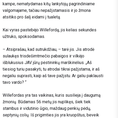
kampe, nematydamas kitų lankytojų pagrindiniame
valgomajame, tačiau nepažįstamasis ir jo žmona
atsitiko pro šalį eidami į tualetą.
Kai vyras pastebėjo Willefordą, jis kelias sekundes
užtruko, spoksodamas.
– Atsiprašau, kad sutrukdžiau, – tarė jis. Jis atrodė
sulaukęs trisdešimtmečio pabaigos ir vilkėjo
išblukusius JAV jūrų pėstininkų marškinėlius. „Aš
tiesiog turiu pasakyti, tu atrodai tikrai pažįstama, ir aš
negaliu suprasti, kaip aš tave pažįstu. Ar galiu paklausti
tavo vardo? “
Willefordas yra tas vaikinas, kuris susilieja į daugumą
žmonių. Būdamas 56 metų jis nuplikęs, šiek tiek
stambus ir vidutinio ūgio, maždaug penkių pėdų,
septynių colių. Iš prigimties jis yra kruopštus, beveik