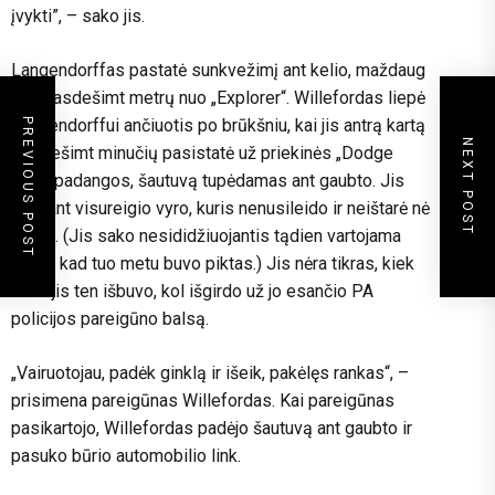
įvykti”, – sako jis.
Langendorffas pastatė sunkvežimį ant kelio, maždaug
penkiasdešimt metrų nuo „Explorer“. Willefordas liepė
Langendorffui ančiuotis po brūkšniu, kai jis antrą kartą
PREVIOUS POST
NEXT POST
per dešimt minučių pasistatė už priekinės „Dodge
Ram“ padangos, šautuvą tupėdamas ant gaubto. Jis
rėkė ant visureigio vyro, kuris nenusileido ir neištarė nė
garso. (Jis sako nesididžiuojantis tądien vartojama
kalba, kad tuo metu buvo piktas.) Jis nėra tikras, kiek
laiko jis ten išbuvo, kol išgirdo už jo esančio PA
policijos pareigūno balsą.
„Vairuotojau, padėk ginklą ir išeik, pakėlęs rankas“, –
prisimena pareigūnas Willefordas. Kai pareigūnas
pasikartojo, Willefordas padėjo šautuvą ant gaubto ir
pasuko būrio automobilio link.