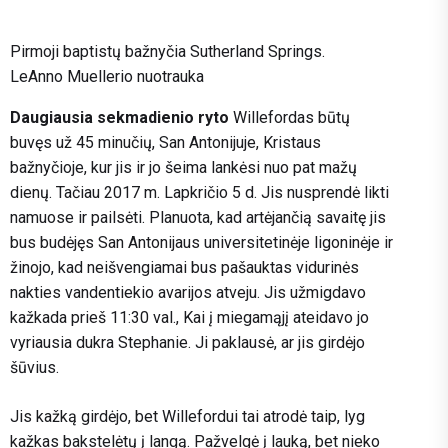
Pirmoji baptistų bažnyčia Sutherland Springs.
LeAnno Muellerio nuotrauka
Daugiausia sekmadienio ryto
Willefordas būtų
buvęs už 45 minučių, San Antonijuje, Kristaus
bažnyčioje, kur jis ir jo šeima lankėsi nuo pat mažų
dienų. Tačiau 2017 m. Lapkričio 5 d. Jis nusprendė likti
namuose ir pailsėti. Planuota, kad artėjančią savaitę jis
bus budėjęs San Antonijaus universitetinėje ligoninėje ir
žinojo, kad neišvengiamai bus pašauktas vidurinės
nakties vandentiekio avarijos atveju. Jis užmigdavo
kažkada prieš 11:30 val., Kai į miegamąjį ateidavo jo
vyriausia dukra Stephanie. Ji paklausė, ar jis girdėjo
šūvius.
Jis kažką girdėjo, bet Willefordui tai atrodė taip, lyg
kažkas bakstelėtų į langą. Pažvelgė į lauką, bet nieko