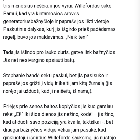
tris mėnesius nėščia, ir jos vyrui. Willefordas sakė
Pamui, kad yra kintamosios srovės
generatorius
bažnyčioje ir paprašė jos likti vietoje.
Paskutinis dalykas, kurį jis išgirdo prieš padėdamas
ragelį, buvo jos maldavimas: „Neik ten!“
Tada jis išlindo pro lauko duris, gatve link bažnyčios.
Jis net nesivargino apsiauti batų.
Stephanie bandė sekti paskui, bet jis pasisuko ir
paprašė jos grįžti į vidų ir įkelti jam kitą žurnalą (jis
norėjo jai užduoti, kad ji neišeitų iš namų).
Priėjęs prie senos baltos koplyčios jis kuo garsiau
rėkė: „Ei!“ Iki šios dienos jis nežino, kodėl – jis žino,
kad atiduoti savo poziciją yra kvaila, taktiškai -, bet
draugai bažnyčios viduje vėliau jam pasakė, kad
ginkluotojui išgirdus Willefordo šauksmą, jis nustojo