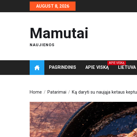
Skip
AUGUST 8, 2026
to
the
content
Mamutai
NAUJIENOS
APIE VISKĄ
PAGRINDINIS
APIE VISKĄ
LIETUVA
Home
Patarimai
Ką daryti su naująja ketaus kept