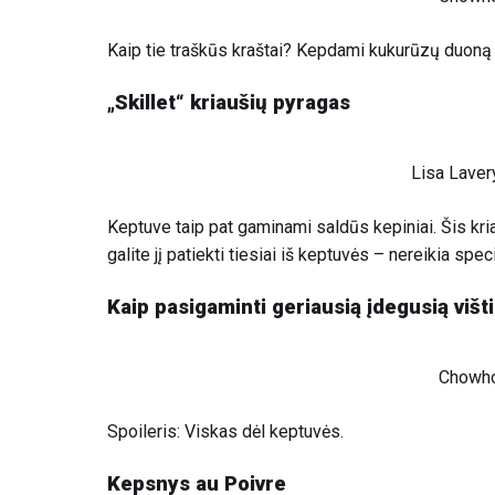
Kaip tie traškūs kraštai? Kepdami kukurūzų duoną k
„Skillet“ kriaušių pyragas
Lisa Laver
Keptuve taip pat gaminami saldūs kepiniai. Šis kriau
galite jį patiekti tiesiai iš keptuvės – nereikia spec
Kaip pasigaminti geriausią įdegusią višt
Chowh
Spoileris: Viskas dėl keptuvės.
Kepsnys au Poivre