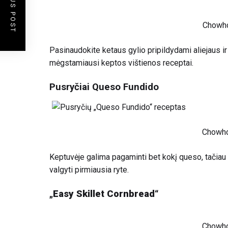
PREVIOUS POST
Chowh
Pasinaudokite ketaus gylio pripildydami aliejaus i
mėgstamiausi keptos vištienos receptai.
Pusryčiai Queso Fundido
Chowh
Keptuvėje galima pagaminti bet kokį queso, tačiau 
valgyti pirmiausia ryte.
„Easy Skillet Cornbread“
Chowh