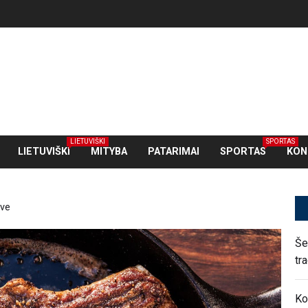
LIETUVIŠKI
SPORTAS
LIETUVIŠKI
MITYBA
PATARIMAI
SPORTAS
KON
uve
Še
tr
Ko