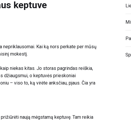
aus keptuve
Li
Mi
Pa
a nepriklausomai. Kai ką nors perkate per mūsų
sinį mokestį.
Sp
 kaip niekas kitas. Jo storas pagrindas reiškia,
ies džiaugsmui, o keptuvės prieskoniai
niu – viso to, ką virėte anksčiau, pjaus. Čia yra
ai prižiūrėti naują mėgstamą keptuvę. Tam reikia