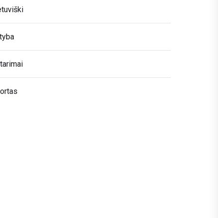
etuviški
tyba
tarimai
ortas