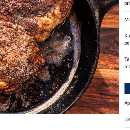
pr
Mo
Ko
pa
Te
te
Ap
Li