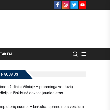
Facebook
Instagram
Twitter
Youtube
TAKTAI
NAUJAUSI
imos židiniai Vilniuje – prasminga vestuvių
adicija ir išskirtinė dovana jauniesiems
mpiuterių nuoma – lankstus sprendimas verslui ir