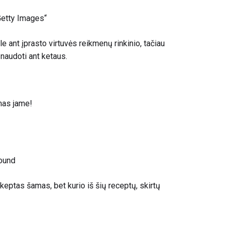
Getty Images“
 ant įprasto virtuvės reikmenų rinkinio, tačiau
 naudoti ant ketaus.
mas jame!
ound
 keptas šamas, bet kurio iš šių receptų, skirtų