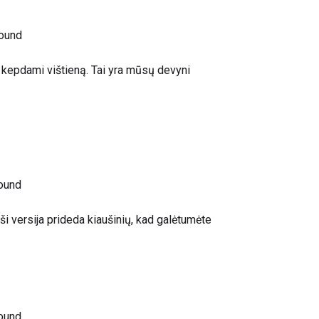
ound
r kepdami vištieną. Tai yra mūsų devyni
ound
ši versija prideda kiaušinių, kad galėtumėte
ound