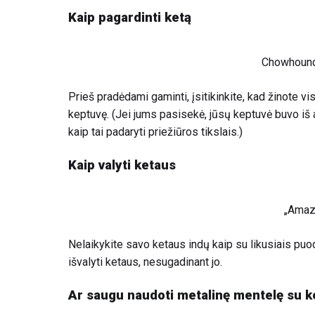
Kaip pagardinti ketą
Chowhoun
Prieš pradėdami gaminti, įsitikinkite, kad žinote vi
keptuvę. (Jei jums pasisekė, jūsų keptuvė buvo iš an
kaip tai padaryti priežiūros tikslais.)
Kaip valyti ketaus
„Amaz
Nelaikykite savo ketaus indų kaip su likusiais puod
išvalyti ketaus, nesugadinant jo.
Ar saugu naudoti metalinę mentelę su k