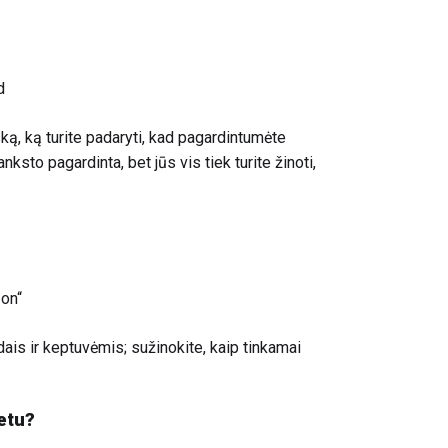
d
ską, ką turite padaryti, kad pagardintumėte
ksto pagardinta, bet jūs vis tiek turite žinoti,
on“
ais ir keptuvėmis; sužinokite, kaip tinkamai
etu?