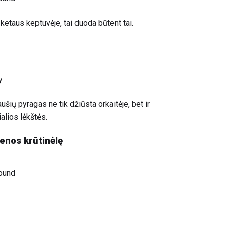
etaus keptuvėje, tai duoda būtent tai.
y
šių pyragas ne tik džiūsta orkaitėje, bet ir
ialios lėkštės.
ienos krūtinėlę
ound