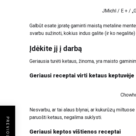
JMichl / E + / „
Galbūt esate įpratę gaminti maistą metaline mentele
svarbu sužinoti, kokius indus galite (ir ko negalite)
Įdėkite jį į darbą
Geriausia turėti ketaus, žinoma, yra maisto gamini
Geriausi receptai virti ketaus keptuvėje
Chowh
Nesvarbu, ar tai alaus blynai, ar kukurūzų miltuose
paruošti ketaus, negalima suklysti.
Geriausi keptos vištienos receptai