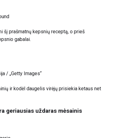
ound
i šį prašmatnų kepsnių receptą, o prieš
kepsnio gabalai
.
ija / „Getty Images“
nių ir kodėl daugelis virėjų prisiekia ketaus net
ra geriausias uždaras mėsainis