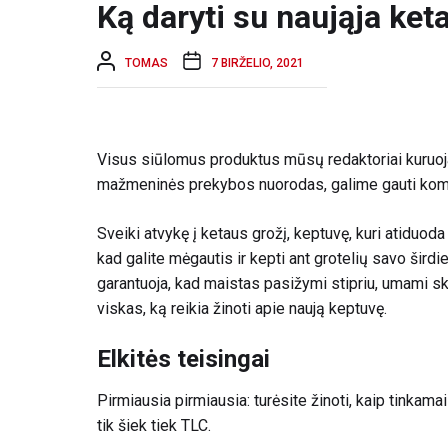
Ką daryti su naująja ket
TOMAS
7 BIRŽELIO, 2021
Visus siūlomus produktus mūsų redaktoriai kuruoj
mažmeninės prekybos nuorodas, galime gauti komi
Sveiki atvykę į ketaus grožį, keptuvę, kuri atiduoda
kad galite mėgautis ir kepti ant grotelių savo šird
garantuoja, kad maistas pasižymi stipriu, umami sko
viskas, ką reikia žinoti apie naują keptuvę.
Elkitės teisingai
Pirmiausia pirmiausia: turėsite žinoti, kaip tinkam
tik šiek tiek TLC.