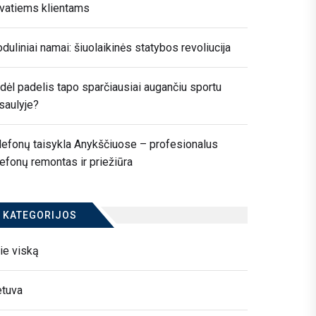
ivatiems klientams
duliniai namai: šiuolaikinės statybos revoliucija
dėl padelis tapo sparčiausiai augančiu sportu
saulyje?
lefonų taisykla Anykščiuose – profesionalus
lefonų remontas ir priežiūra
KATEGORIJOS
ie viską
etuva