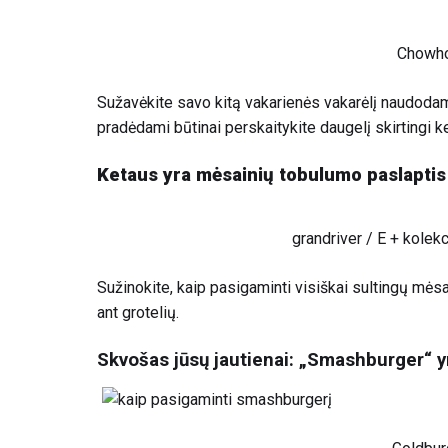
Chowh
Sužavėkite savo kitą vakarienės vakarėlį naudodam
pradėdami būtinai perskaitykite daugelį
skirtingi 
Ketaus yra mėsainių tobulumo paslaptis
grandriver / E + kolekc
Sužinokite, kaip pasigaminti visiškai sultingų mėsai
ant grotelių.
Skvošas jūsų jautienai: „Smashburger“ y